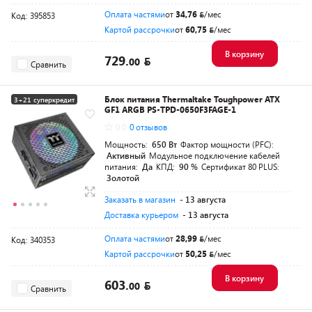
Оплата частями
от
34,76
/мес
Код: 395853
Картой рассрочки
от
60,75
/мес
В корзину
729.
00
Сравнить
Блок питания Thermaltake Toughpower ATX
3+21 суперкредит
GF1 ARGB PS-TPD-0650F3FAGE-1
Разумная цена
0.0
0 отзывов
Мощность:
650 Вт
Фактор мощности (PFC):
Активный
Модульное подключение кабелей
питания:
Да
КПД:
90 %
Сертификат 80 PLUS:
Золотой
Заказать в магазин
- 13 августа
Доставка курьером
- 13 августа
Оплата частями
от
28,99
/мес
Код: 340353
Картой рассрочки
от
50,25
/мес
В корзину
603.
00
Сравнить