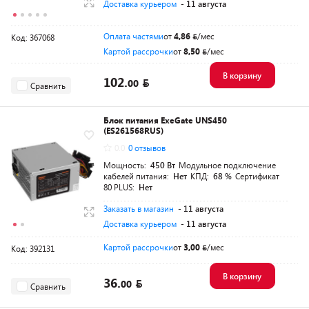
Доставка курьером
- 11 августа
Оплата частями
от
4,86
/мес
Код: 367068
Картой рассрочки
от
8,50
/мес
В корзину
102.
00
Сравнить
Блок питания ExeGate UNS450
(ES261568RUS)
0.0
0 отзывов
Мощность:
450 Вт
Модульное подключение
кабелей питания:
Нет
КПД:
68 %
Сертификат
80 PLUS:
Нет
Заказать в магазин
- 11 августа
Доставка курьером
- 11 августа
Картой рассрочки
от
3,00
/мес
Код: 392131
В корзину
36.
00
Сравнить