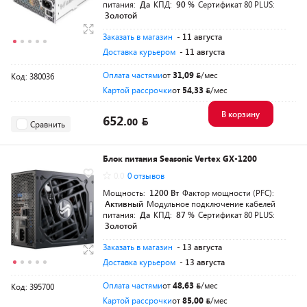
питания:
Да
КПД:
90 %
Сертификат 80 PLUS:
Золотой
Заказать в магазин
- 11 августа
Доставка курьером
- 11 августа
Оплата частями
от
31,09
/мес
Код: 380036
Картой рассрочки
от
54,33
/мес
В корзину
652.
00
Сравнить
Блок питания Seasonic Vertex GX-1200
0.0
0 отзывов
Мощность:
1200 Вт
Фактор мощности (PFC):
Активный
Модульное подключение кабелей
питания:
Да
КПД:
87 %
Сертификат 80 PLUS:
Золотой
Заказать в магазин
- 13 августа
Доставка курьером
- 13 августа
Оплата частями
от
48,63
/мес
Код: 395700
Картой рассрочки
от
85,00
/мес