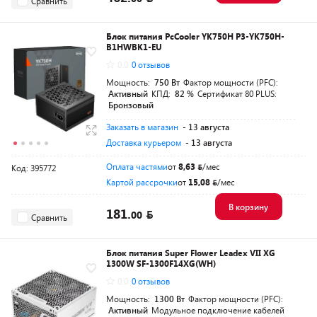
Сравнить
Блок питания PcCooler YK750H P3-YK750H-
B1HWBK1-EU
0.0
0 отзывов
Мощность:
750 Вт
Фактор мощности (PFC):
Активный
КПД:
82 %
Сертификат 80 PLUS:
Бронзовый
Заказать в магазин
- 13 августа
Доставка курьером
- 13 августа
Оплата частями
от
8,63
/мес
Код: 395772
Картой рассрочки
от
15,08
/мес
В корзину
181.
00
Сравнить
Блок питания Super Flower Leadex VII XG
1300W SF-1300F14XG(WH)
0.0
0 отзывов
Мощность:
1300 Вт
Фактор мощности (PFC):
Активный
Модульное подключение кабелей