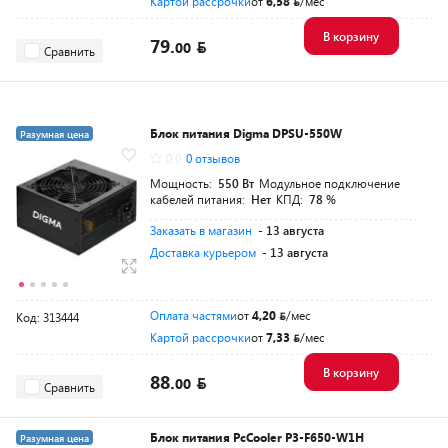
Картой рассрочки
от
6,58
/мес
В корзину
79.
00
Сравнить
Блок питания Digma DPSU-550W
Разумная цена
0.0
0 отзывов
Мощность:
550 Вт
Модульное подключение
кабелей питания:
Нет
КПД:
78 %
Заказать в магазин
- 13 августа
Доставка курьером
- 13 августа
Оплата частями
от
4,20
/мес
Код: 313444
Картой рассрочки
от
7,33
/мес
В корзину
88.
00
Сравнить
Блок питания PcCooler P3-F650-W1H
Разумная цена