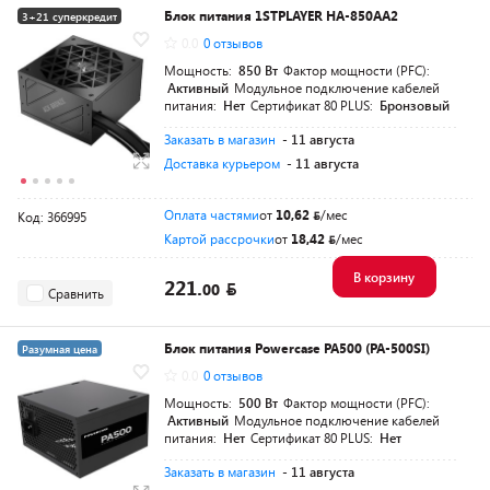
Блок питания 1STPLAYER HA-850AA2
3+21 суперкредит
0.0
0 отзывов
Разумная цена
Мощность:
850 Вт
Фактор мощности (PFC):
Активный
Модульное подключение кабелей
питания:
Нет
Сертификат 80 PLUS:
Бронзовый
Заказать в магазин
- 11 августа
Доставка курьером
- 11 августа
Оплата частями
от
10,62
/мес
Код: 366995
Картой рассрочки
от
18,42
/мес
В корзину
221.
00
Сравнить
Блок питания Powercase PA500 (PA-500SI)
Разумная цена
0.0
0 отзывов
Мощность:
500 Вт
Фактор мощности (PFC):
Активный
Модульное подключение кабелей
питания:
Нет
Сертификат 80 PLUS:
Нет
Заказать в магазин
- 11 августа