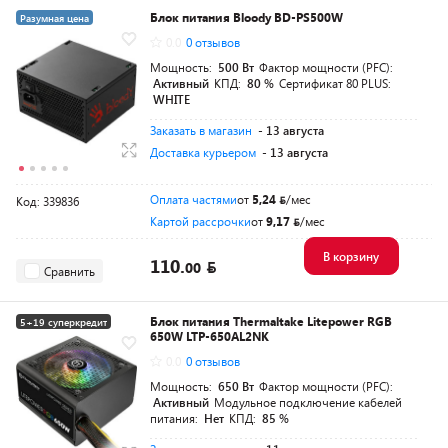
Блок питания Bloody BD-PS500W
Разумная цена
0.0
0 отзывов
Мощность:
500 Вт
Фактор мощности (PFC):
Активный
КПД:
80 %
Сертификат 80 PLUS:
WHITE
Заказать в магазин
- 13 августа
Доставка курьером
- 13 августа
Оплата частями
от
5,24
/мес
Код: 339836
Картой рассрочки
от
9,17
/мес
В корзину
110.
00
Сравнить
Блок питания Thermaltake Litepower RGB
5+19 суперкредит
650W LTP-650AL2NK
Разумная цена
0.0
0 отзывов
Мощность:
650 Вт
Фактор мощности (PFC):
Активный
Модульное подключение кабелей
питания:
Нет
КПД:
85 %