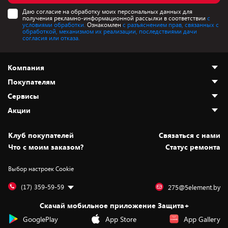
Даю согласие на обработку моих персональных данных для
получения рекламно-информационной рассылки в соответствии
с
условиями обработки.
Ознакомлен
с разъяснением прав, связанных с
обработкой, механизмом их реализации, последствиями дачи
согласия или отказа.
Компания
Покупателям
О нас
Сервисы
Адреса магазинов
Как сделать заказ
Акции
Новости
Оплата и доставка
Программа «Защита+»
Статьи и обзоры
Безналичный расчёт
Установка техники
Скидки и промокоды
Клуб покупателей
Cвязаться с нами
Вакансии
Обмен и возврат товара
Для игровых консолей
Белорусские товары
Что с моим заказом?
Статус ремонта
Контакты
Юридическая информация
Подписки на видеосервисы
Подарки
Выбор настроек Cookie
Дай пять добру!
Обработка персональных данных
Для мобильных устройств
Бонусы
Подарочные карты
Для компьютеров
Оплата частями
(17) 359-59-59
275@5element.by
Утилизация старой техники
Предзаказы
Скачай мобильное приложение Защита+
Сервисные центры
Новинки
GooglePlay
App Store
App Gallery