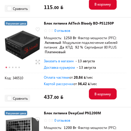
В корзину
115.
00
Сравнить
Блок питания A4Tech Bloody BD-PS1250P
Разумная цена
0.0
0 отзывов
Мощность:
1250 Вт
Фактор мощности (PFC):
Активный
Модульное подключение кабелей
питания:
Да
КПД:
92 %
Сертификат 80 PLUS:
Платиновый
Заказать в магазин
- 13 августа
Доставка курьером
- 13 августа
Оплата частями
от
20,84
/мес
Код: 346510
Картой рассрочки
от
36,42
/мес
В корзину
437.
00
Сравнить
Блок питания DeepCool PN1200M
Разумная цена
0.0
0 отзывов
Мощность:
1200 Вт
Фактор мощности (PFC):