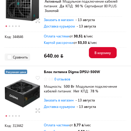
Активный
Модульное подключение кабелей
питания:
Да
КПД:
90 %
Сертификат 80 PLUS:
Золотой
Заказать в магазин
- 13 августа
Доставка курьером
- 13 августа
Оплата частями
от
30,51
/мес
Код: 344646
Картой рассрочки
от
53,33
/мес
В корзину
640.
00
Сравнить
Блок питания Digma DPSU-500W
Разумная цена
0.0
0 отзывов
Мощность:
500 Вт
Модульное подключение
кабелей питания:
Нет
КПД:
78 %
Заказать в магазин
- 13 августа
Доставка курьером
- 13 августа
Оплата частями
от
3,77
/мес
Код: 313442