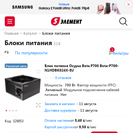
Главная
Каталог
Блоки питания
Блоки питания
1
По популярности
Фильтры
Блок питания Ocypus Beta P700 Beta-P700-
Разумная цена
N1HDBK024X-EU
0.0
0 отзывов
Мощность:
700 Вт
Фактор мощности (PFC):
Активный
Модульное подключение кабелей
питания:
Нет
Заказать в магазин
- 11 августа
Доставка курьером
- 11 августа
Оплата частями
от
5,48
/мес
Код: 329853
Картой рассрочки
от
9,58
/мес