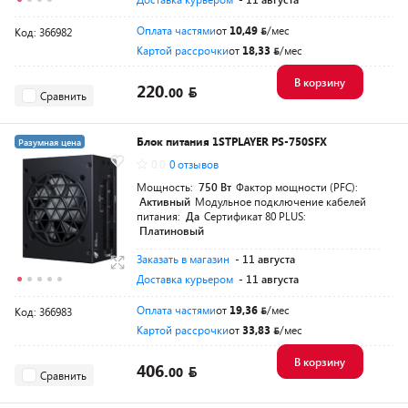
Оплата частями
от
10,49
/мес
Код: 366982
Картой рассрочки
от
18,33
/мес
В корзину
220.
00
Сравнить
Блок питания 1STPLAYER PS-750SFX
Разумная цена
0.0
0 отзывов
Мощность:
750 Вт
Фактор мощности (PFC):
Активный
Модульное подключение кабелей
питания:
Да
Сертификат 80 PLUS:
Платиновый
Заказать в магазин
- 11 августа
Доставка курьером
- 11 августа
Оплата частями
от
19,36
/мес
Код: 366983
Картой рассрочки
от
33,83
/мес
В корзину
406.
00
Сравнить