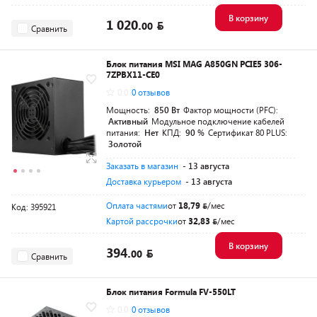
В корзину
1 020.
00
Сравнить
Блок питания MSI MAG A850GN PCIE5 306-
7ZPBX11-CE0
0.0
0 отзывов
Мощность:
850 Вт
Фактор мощности (PFC):
Активный
Модульное подключение кабелей
питания:
Нет
КПД:
90 %
Сертификат 80 PLUS:
Золотой
Заказать в магазин
- 13 августа
Доставка курьером
- 13 августа
Оплата частями
от
18,79
/мес
Код: 395921
Картой рассрочки
от
32,83
/мес
В корзину
394.
00
Сравнить
Блок питания Formula FV-550LT
0.0
0 отзывов