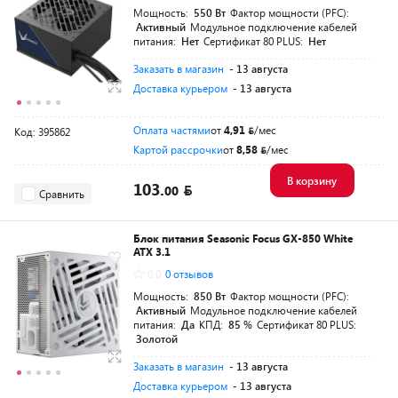
Мощность:
550 Вт
Фактор мощности (PFC):
Активный
Модульное подключение кабелей
питания:
Нет
Сертификат 80 PLUS:
Нет
Заказать в магазин
- 13 августа
Доставка курьером
- 13 августа
Оплата частями
от
4,91
/мес
Код: 395862
Картой рассрочки
от
8,58
/мес
В корзину
103.
00
Сравнить
Блок питания Seasonic Focus GX-850 White
ATX 3.1
0.0
0 отзывов
Мощность:
850 Вт
Фактор мощности (PFC):
Активный
Модульное подключение кабелей
питания:
Да
КПД:
85 %
Сертификат 80 PLUS:
Золотой
Заказать в магазин
- 13 августа
Доставка курьером
- 13 августа