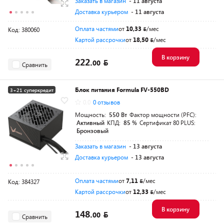
Заказать в магазин
- 11 августа
Доставка курьером
- 11 августа
Оплата частями
от
10,33
/мес
Код: 380060
Картой рассрочки
от
18,50
/мес
В корзину
222.
00
Сравнить
Блок питания Formula FV-550BD
3+21 суперкредит
0.0
0 отзывов
Разумная цена
Мощность:
550 Вт
Фактор мощности (PFC):
Активный
КПД:
85 %
Сертификат 80 PLUS:
Бронзовый
Заказать в магазин
- 13 августа
Доставка курьером
- 13 августа
Оплата частями
от
7,11
/мес
Код: 384327
Картой рассрочки
от
12,33
/мес
В корзину
148.
00
Сравнить