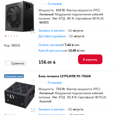
0.0
0 отзывов
Мощность:
650 Вт
Фактор мощности (PFC):
Активный
Модульное подключение кабелей
питания:
Нет
КПД:
85 %
Сертификат 80 PLUS:
WHITE
Заказать в магазин
- 11 августа
Доставка курьером
- 11 августа
Оплата частями
от
7,44
/мес
Код: 340331
Картой рассрочки
от
13,00
/мес
В корзину
156.
00
Сравнить
Блок питания 1STPLAYER PS-750AR
Разумная цена
0.0
0 отзывов
Мощность:
750 Вт
Фактор мощности (PFC):
Активный
Модульное подключение кабелей
питания:
Нет
КПД:
92.4 %
Сертификат 80 PLUS:
Золотой
Заказать в магазин
- 11 августа
Доставка курьером
- 11 августа