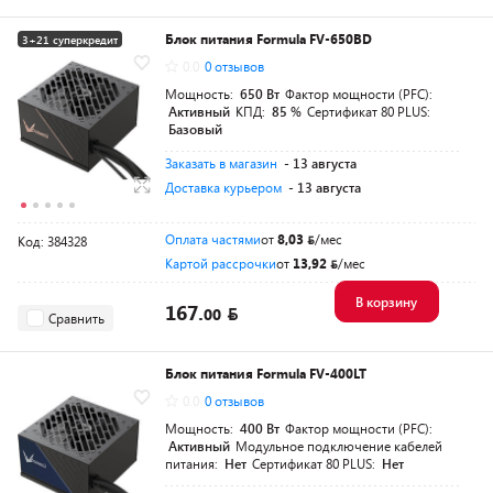
Блок питания Formula FV-650BD
3+21 суперкредит
0.0
0 отзывов
Разумная цена
Мощность:
650 Вт
Фактор мощности (PFC):
Активный
КПД:
85 %
Сертификат 80 PLUS:
Базовый
Заказать в магазин
- 13 августа
Доставка курьером
- 13 августа
Оплата частями
от
8,03
/мес
Код: 384328
Картой рассрочки
от
13,92
/мес
В корзину
167.
00
Сравнить
Блок питания Formula FV-400LT
0.0
0 отзывов
Мощность:
400 Вт
Фактор мощности (PFC):
Активный
Модульное подключение кабелей
питания:
Нет
Сертификат 80 PLUS:
Нет