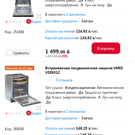
открывание двери:
Да
Класс
энергопотребления:
A
Луч на полу:
Да
В наличии
в 2 магазинах
Доставка курьером
- Завтра
Видео
Оплата частями
от
124,92
/мес
Код: 251848
Картой рассрочки
от
124,92
/мес
В корзину
1 499.
00
Сравнить
1 879.00
-20%
Встраиваемая посудомоечная машина VARD
Частями на 12 мес.
VDI651C
0.0
0 отзывов
Тип сушки:
Конденсационная
Автоматическое
открывание двери:
Да
Защита от протечек:
Да
Класс энергопотребления:
A
Луч на полу:
Да
В наличии
в 2 магазинах
Видео
Доставка курьером
- Завтра
Оплата частями
от
148,25
/мес
Код: 265036
Картой рассрочки
от
148,25
/мес