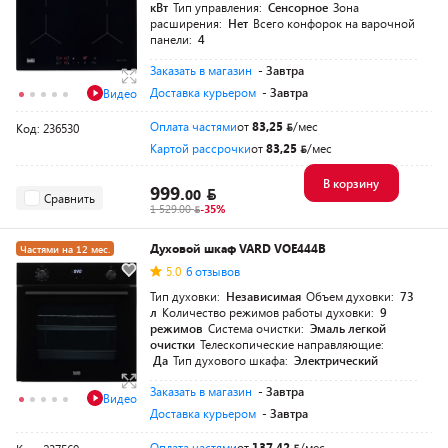
кВт
Тип управления:
Сенсорное
Зона
расширения:
Нет
Всего конфорок на варочной
панели:
4
Заказать в магазин
- Завтра
Доставка курьером
- Завтра
Видео
Оплата частями
от
83,25
/мес
Код: 236530
Картой рассрочки
от
83,25
/мес
В корзину
999.
00
Сравнить
1 529.00
-35%
Духовой шкаф VARD VOE444B
Частями на 12 мес.
5.0
6 отзывов
Тип духовки:
Независимая
Объем духовки:
73
л
Количество режимов работы духовки:
9
режимов
Система очистки:
Эмаль легкой
очистки
Телескопические направляющие:
Да
Тип духового шкафа:
Электрический
Заказать в магазин
- Завтра
Видео
Доставка курьером
- Завтра
Оплата частями
от
137,42
/мес