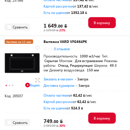
Код: 237569
Картой рассрочки
от
137,42
/мес
Есть на уценке
от
1352.18
В корзину
1 649.
00
Сравнить
2 139.00
-23%
Вытяжка VARD VFG664PK
Частями на 12 мес.
0.0
0 отзывов
Производительность:
1000 м3/час
Тип:
Скрытая
Монтаж:
Для встраивания
Режимы
работы:
Отвод, Рециркуляция
Ширина:
49.3
см
Диаметр воздуховода:
150 мм
Заказать в магазин
- Завтра
Видео
Доставка курьером
- Завтра
Оплата частями
от
62,42
/мес
Код: 265037
Картой рассрочки
от
62,42
/мес
Есть на уценке
от
524.3
В корзину
749.
00
Сравнить
1 069.00
-30%