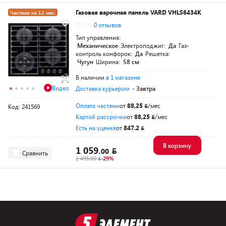
Газовая варочная панель VARD VHLS6434K
Частями на 12 мес.
0.0
0 отзывов
Тип управления:
Механическое
Электроподжиг:
Да
Газ-
контроль конфорок:
Да
Решетка:
Чугун
Ширина:
58 см
В наличии
в 1 магазине
Видео
Доставка курьером
- Завтра
Оплата частями
от
88,25
/мес
Код: 241569
Картой рассрочки
от
88,25
/мес
Есть на уценке
от
847.2
В корзину
1 059.
00
Сравнить
1 495.00
-29%