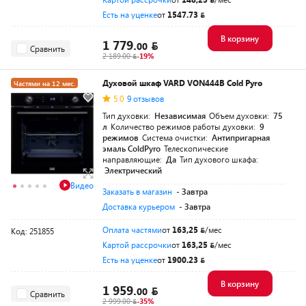
Есть на уценке
от
1547.73
В корзину
1 779.
00
Сравнить
2 189.00
-19%
Духовой шкаф VARD VON444B Cold Pyro
Частями на 12 мес.
5.0
9 отзывов
Тип духовки:
Независимая
Объем духовки:
75
л
Количество режимов работы духовки:
9
режимов
Система очистки:
Антипригарная
эмаль ColdPyro
Телескопические
направляющие:
Да
Тип духового шкафа:
Электрический
Видео
Заказать в магазин
- Завтра
Доставка курьером
- Завтра
Оплата частями
от
163,25
/мес
Код: 251855
Картой рассрочки
от
163,25
/мес
Есть на уценке
от
1900.23
В корзину
1 959.
00
Сравнить
2 999.00
-35%