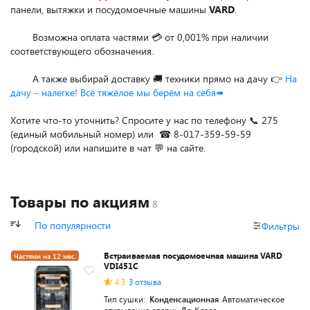
панели, вытяжки и посудомоечные машины 
VARD
.

        Возможна оплата частями 💳 от 0,001% при наличии 
соответствующего обозначения.

        А также выбирай доставку 🚚 техники прямо на дачу 👉 
На 
дачу – налегке! Всё тяжёлое мы берём на себя➠
Хотите что-то уточнить? Спросите у нас по телефону 📞 275 
(единый мобильный номер) или  ☎ 8-017-359-59-59 
(городской) или напишите в чат 💬 на сайте.
Товары по акциям
По популярности
Фильтры
Встраиваемая посудомоечная машина VARD
Частями на 12 мес.
VDI451C
4.3
3 отзыва
Тип сушки:
Конденсационная
Автоматическое