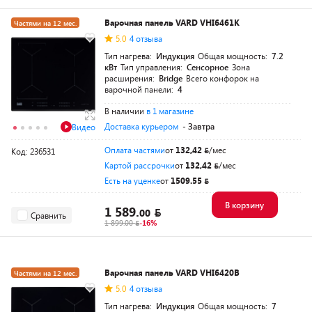
Варочная панель VARD VHI6461K
Частями на 12 мес.
5.0
4 отзыва
Тип нагрева:
Индукция
Общая мощность:
7.2
кВт
Тип управления:
Сенсорное
Зона
расширения:
Bridge
Всего конфорок на
варочной панели:
4
В наличии
в 1 магазине
Доставка курьером
- Завтра
Видео
Оплата частями
от
132,42
/мес
Код: 236531
Картой рассрочки
от
132,42
/мес
Есть на уценке
от
1509.55
В корзину
1 589.
00
Сравнить
1 899.00
-16%
Варочная панель VARD VHI6420B
Частями на 12 мес.
5.0
4 отзыва
Тип нагрева:
Индукция
Общая мощность:
7