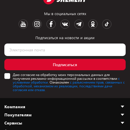
Мы в социальных сетях
Подписаться на новости и акции
Подписаться
Даю согласие на обработку моих персональных данных для
получения рекламно-информационной рассылки в соответствии
с
условиями обработки.
Ознакомлен
с разъяснением прав, связанных с
обработкой, механизмом их реализации, последствиями дачи
согласия или отказа.
Компания
Покупателям
О нас
Сервисы
Адреса магазинов
Как сделать заказ