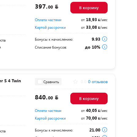
397.
00
В корзину
18,93
Оплата частями
от
/мес
33,08
Картой рассрочки
от
/мес
9.93
Бонусы к начислению:
уста
до 10%
а
Списание бонусов:
 S 4 Twin
0.0
0 отзывов
Сравнить
840.
00
В корзину
40,05
Оплата частями
от
/мес
70,00
Картой рассрочки
от
/мес
21.00
Бонусы к начислению:
уста