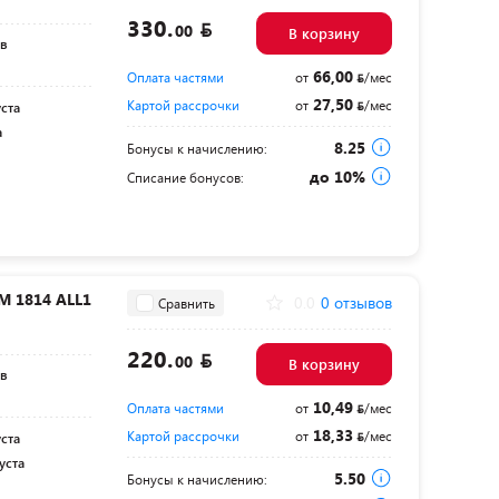
330.
00
В корзину
ов
66,00
Оплата частями
от
/мес
27,50
Картой рассрочки
от
/мес
уста
а
8.25
Бонусы к начислению:
до 10%
Списание бонусов:
 1814 ALL1
0.0
0 отзывов
Сравнить
220.
00
В корзину
ов
10,49
Оплата частями
от
/мес
18,33
Картой рассрочки
от
/мес
уста
уста
5.50
Бонусы к начислению: