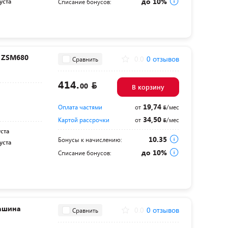
до 10%
уста
Списание бонусов:
 ZSM680
0.0
0 отзывов
Сравнить
414.
00
В корзину
19,74
Оплата частями
от
/мес
34,50
Картой рассрочки
от
/мес
уста
10.35
Бонусы к начислению:
уста
до 10%
Списание бонусов:
ашина
0.0
0 отзывов
Сравнить