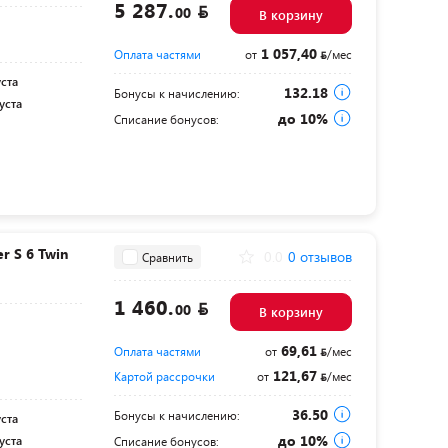
5 287.
00
В корзину
1 057,40
Оплата частями
от
/мес
уста
132.18
Бонусы к начислению:
уста
до 10%
Списание бонусов:
 S 6 Twin
0.0
0 отзывов
Сравнить
1 460.
00
В корзину
69,61
Оплата частями
от
/мес
121,67
Картой рассрочки
от
/мес
36.50
Бонусы к начислению:
уста
до 10%
уста
Списание бонусов: