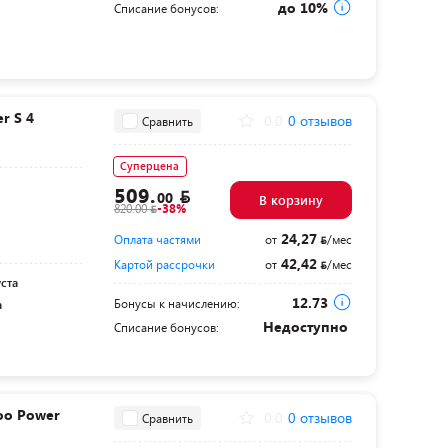
до 10%
Списание бонусов:
r S 4
0.0
0 отзывов
Сравнить
Суперцена
509.
00
В корзину
820.00
-38%
24,27
Оплата частями
от
/мес
42,42
Картой рассрочки
от
/мес
уста
12.73
Бонусы к начислению:
а
Недоступно
Списание бонусов:
oo Power
0.0
0 отзывов
Сравнить