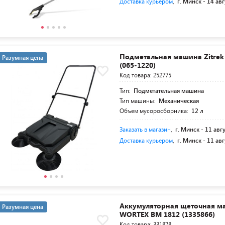
Доставка курьером
,
г. Минск -
14 авг
Подметальная машина Zitrek
Разумная цена
(065-1220)
Код товара: 252775
Тип:
Подметательная машина
Тип машины:
Механическая
Объем мусоросборника:
12 л
Заказать в магазин
,
г. Минск -
11 авг
Доставка курьером
,
г. Минск -
11 авг
Аккумуляторная щеточная м
Разумная цена
WORTEX BM 1812 (1335866)
Код товара: 331878