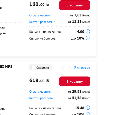
160.
00
В корзину
ов
7,63
Оплата частями
от
/мес
13,33
Картой рассрочки
от
/мес
уста
4.00
Бонусы к начислению:
уста
до 10%
Списание бонусов:
EX HPS
0.0
0 отзывов
Сравнить
619.
00
В корзину
29,51
Оплата частями
от
/мес
51,58
Картой рассрочки
от
/мес
15.48
Бонусы к начислению:
уста
до 10%
а
Списание бонусов: