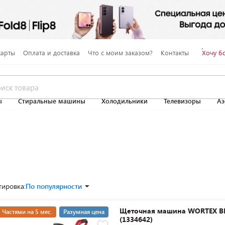
карты
Оплата и доставка
Что с моим заказом?
Контакты
Хочу б
ы
Стиральные машины
Холодильники
Телевизоры
Аэ
тировка:
По популярности
Щеточная машина WORTEX B
Частями на 5 мес.
Разумная цена
(1334642)