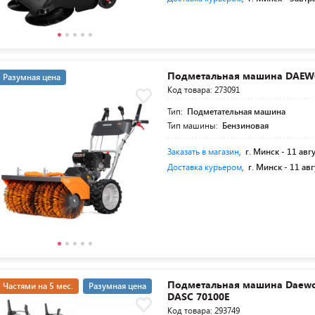
Подметальная машина DAEW
Разумная цена
Код товара: 273091
Тип:
Подметательная машина
Тип машины:
Бензиновая
Заказать в магазин
,
г. Минск -
11 авг
Доставка курьером
,
г. Минск -
11 авг
Подметальная машина Daew
Частями на 5 мес.
Разумная цена
DASC 70100E
Код товара: 293749