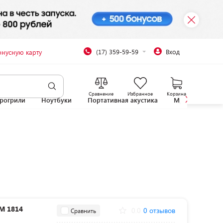
(17) 359-59-59
Вход
онусную карту
Сравнение
Избранное
Корзина
рогрили
Ноутбуки
Портативная акустика
Микроволновы
M 1814
0.0
0 отзывов
Сравнить