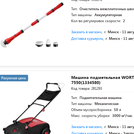
Тип:
Очиститель межплиточных шв
Тип машины:
Аккумуляторная
Кол-во регулировок скорости:
2
Заказать в магазин
,
г. Минск -
11 авг
Доставка курьером
,
г. Минск -
11 авг
Машина подметальная WORT
Разумная цена
7550(1334580)
Код товара: 281293
Тип:
Подметательная машина
Тип машины:
Механическая
Объем мусоросборника:
50 л
Макс. скорость уборки:
3000 м²/час
Заказать в магазин
,
г. Минск -
11 авг
Доставка курьером
,
г. Минск -
Завтр