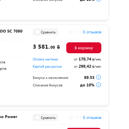
OO SC 7080
0.0
0 отзывов
Сравнить
3 581.
00
В корзину
170,74
Оплата частями
от
/мес
уста
298,42
Картой рассрочки
от
/мес
уста
89.53
Бонусы к начислению:
до 10%
Списание бонусов:
oo Power
0.0
0 отзывов
Сравнить