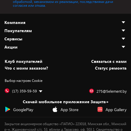
обработкой, механизмом их реализации, последствиями дачи
согласия или отказа.
Компания
Покупателям
О нас
Сервисы
Адреса магазинов
Как сделать заказ
Акции
Новости
Оплата и доставка
Программа «Защита+»
Статьи и обзоры
Безналичный расчёт
Установка техники
Скидки и промокоды
Клуб покупателей
Cвязаться с нами
Вакансии
Обмен и возврат товара
Для игровых консолей
Белорусские товары
Что с моим заказом?
Статус ремонта
Контакты
Юридическая информация
Подписки на видеосервисы
Подарки
Выбор настроек Cookie
Дай пять добру!
Обработка персональных данных
Для мобильных устройств
Бонусы
Подарочные карты
Для компьютеров
Оплата частями
(17) 359-59-59
275@5element.by
Утилизация старой техники
Новинки
Скачай мобильное приложение Защита+
Сервисные центры
Уценка
GooglePlay
App Store
App Gallery
Закрытое акционерное общество «ПАТИО» 223018, Минская обл., Минский
р-н, Ждановичский с/с, 53, вблизи д.Тарасово, оф. 503.1. Свидетельство о