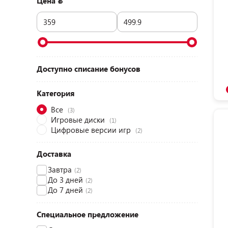
Цена
1 этаж)
(2)
д. Боровая, 7а (ТЦ «Боро», 1 этаж)
(2)
пр-т Партизанский, 79 (ТЦ «Prizma»,
цокольный этаж)
(2)
ул. Денисовская, 8 (ТЦ «Корона-Сити», 1
этаж)
(2)
пр-т Дзержинского, 104-2 (ТЦ «Титан», 1
Доступно списание бонусов
этаж)
(2)
Категория
Все
(3)
Игровые диски
(1)
Цифровые версии игр
(2)
Доставка
Завтра
(2)
До 3 дней
(2)
До 7 дней
(2)
Специальное предложение