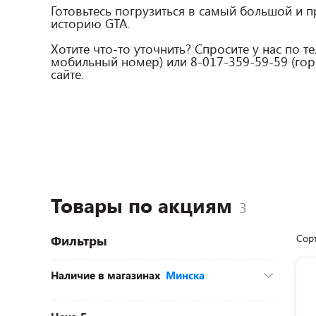
Готовьтесь погрузиться в самый большой и 
историю GTA.

Хотите что-то уточнить? Спросите у нас по те
мобильный номер) или 8-017-359-59-59 (горо
Товары по акциям
Сор
Фильтры
Наличие в магазинах
Минска
д. Боровая, 74а (ТЦ «Экспобел»)
(2)
пр-т Независимости, 154 (ТЦ «Корона»,