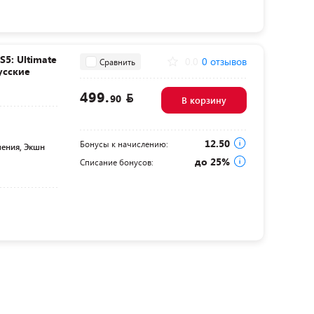
5: Ultimate
0.0
0 отзывов
Сравнить
усские
499.
90
В корзину
12.50
Бонусы к начислению:
ения, Экшн
до 25%
Списание бонусов: