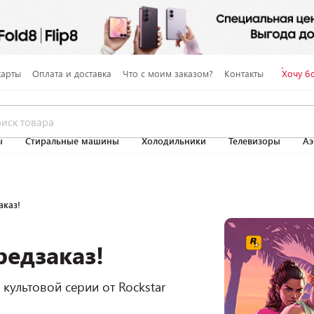
карты
Оплата и доставка
Что с моим заказом?
Контакты
Хочу б
ы
Стиральные машины
Холодильники
Телевизоры
Аэ
аказ!
редзаказ!