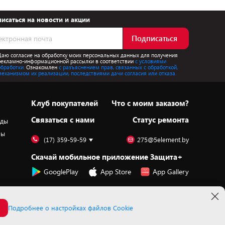
исаться на новости и акции
Подписаться
Даю согласие на обработку моих персональных данных для получения
рекламно-информационной рассылки в соответствии
с условиями
обработки.
Ознакомлен
с разъяснением прав, связанных с обработкой,
механизмом их реализации, последствиями дачи согласия или отказа.
Клуб покупателей
Что с моим заказом?
Cвязаться с нами
Статус ремонта
оды
ры
(17) 359-59-59
275@5element.by
Скачай мобильное приложение Защита+
GooglePlay
App Store
App Gallery
Подробнее о настройках файлов Cookie