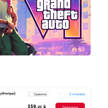
субтитры]
0.0
0 отзывов
Сравнить
359.
00
Предзаказ