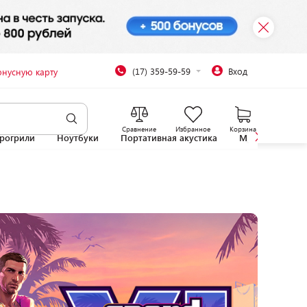
(17) 359-59-59
Вход
онусную карту
Сравнение
Избранное
Корзина
рогрили
Ноутбуки
Портативная акустика
Микроволновы