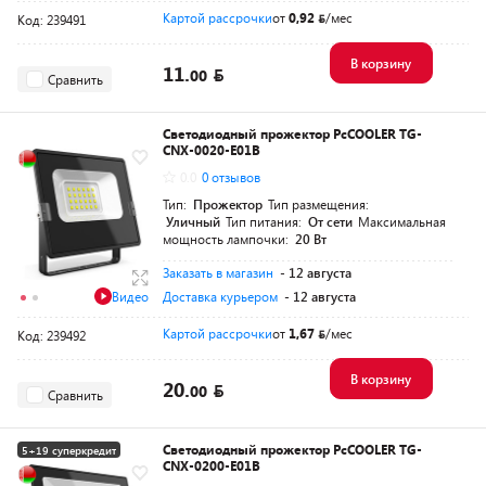
Картой рассрочки
от
0,92
/мес
Код: 239491
В корзину
11.
00
Сравнить
Светодиодный прожектор PcCOOLER TG-
CNX-0020-E01B
0.0
0 отзывов
Тип:
Прожектор
Тип размещения:
Уличный
Тип питания:
От сети
Максимальная
мощность лампочки:
20 Вт
Заказать в магазин
- 12 августа
Видео
Доставка курьером
- 12 августа
Картой рассрочки
от
1,67
/мес
Код: 239492
В корзину
20.
00
Сравнить
Светодиодный прожектор PcCOOLER TG-
5+19 суперкредит
CNX-0200-E01B