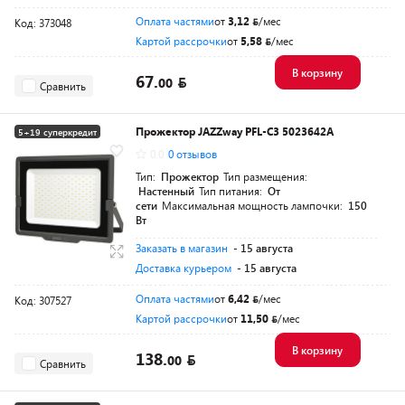
Оплата частями
от
3,12
/мес
Код: 373048
Картой рассрочки
от
5,58
/мес
В корзину
67.
00
Сравнить
Прожектор JAZZway PFL-C3 5023642A
5+19 суперкредит
0.0
0 отзывов
Разумная цена
Тип:
Прожектор
Тип размещения:
Настенный
Тип питания:
От
сети
Максимальная мощность лампочки:
150
Вт
Заказать в магазин
- 15 августа
Доставка курьером
- 15 августа
Оплата частями
от
6,42
/мес
Код: 307527
Картой рассрочки
от
11,50
/мес
В корзину
138.
00
Сравнить