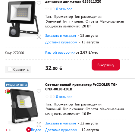
датчиком движения 628511320
0.0
0 отзывов
Тип:
Прожектор
Тип размещения:
Уличный
Тип питания:
От сети
Максимальная
мощность лампочки:
20 Вт
Заказать в магазин
- 13 августа
Доставка курьером
- 13 августа
Картой рассрочки
от
2,67
/мес
Код: 277006
В корзину
32.
00
Сравнить
Светодиодный прожектор PcCOOLER TG-
Разумная цена
CNX-0010-E01B
0.0
0 отзывов
Тип:
Прожектор
Тип размещения:
Уличный
Тип питания:
От сети
Максимальная
мощность лампочки:
10 Вт
Заказать в магазин
- 12 августа
Видео
Доставка курьером
- 12 августа