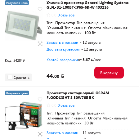
Уличный прожектор General Lighting Systems
Разумная цена
GLFL-B1-100BT-IP65-6K-W 403216
0.0
0 отзывов
Тип:
Прожектор
Тип размещения:
Уличный
Тип питания:
От сети
Максимальная
мощность лампочки:
100 Вт
Заказать в магазин
- 12 августа
Доставка курьером
- 12 августа
Картой рассрочки
от
3,67
/мес
Код: 342849
В корзину
44.
00
Сравнить
Прожектор светодиодный OSRAM
Разумная цена
FLOODLIGHT S 30W765 BK
0.0
0 отзывов
Тип:
Прожектор
Тип размещения:
Уличный
Тип питания:
От сети
Максимальная
мощность лампочки:
30 Вт
Заказать в магазин
- 11 августа