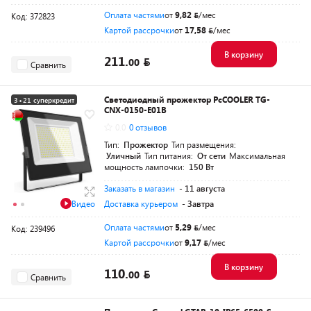
Оплата частями
от
9,82
/мес
Код: 372823
Картой рассрочки
от
17,58
/мес
В корзину
211.
00
Сравнить
Светодиодный прожектор PcCOOLER TG-
3+21 суперкредит
CNX-0150-E01B
Разумная цена
0.0
0 отзывов
Тип:
Прожектор
Тип размещения:
Уличный
Тип питания:
От сети
Максимальная
мощность лампочки:
150 Вт
Заказать в магазин
- 11 августа
Видео
Доставка курьером
- Завтра
Оплата частями
от
5,29
/мес
Код: 239496
Картой рассрочки
от
9,17
/мес
В корзину
110.
00
Сравнить