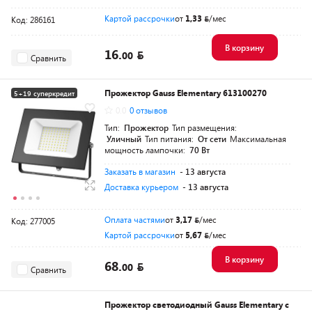
Картой рассрочки
от
1,33
/мес
Код: 286161
В корзину
16.
00
Сравнить
Прожектор Gauss Elementary 613100270
5+19 суперкредит
0.0
0 отзывов
Разумная цена
Тип:
Прожектор
Тип размещения:
Уличный
Тип питания:
От сети
Максимальная
мощность лампочки:
70 Вт
Заказать в магазин
- 13 августа
Доставка курьером
- 13 августа
Оплата частями
от
3,17
/мес
Код: 277005
Картой рассрочки
от
5,67
/мес
В корзину
68.
00
Сравнить
Прожектор светодиодный Gauss Elementary с