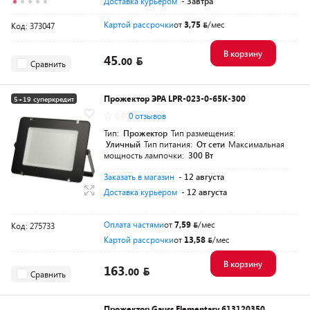
Доставка курьером
- Завтра
Картой рассрочки
от
3,75
/мес
Код: 373047
В корзину
45.
00
Сравнить
Прожектор ЭРА LPR-023-0-65K-300
5+19 суперкредит
0.0
0 отзывов
Разумная цена
Тип:
Прожектор
Тип размещения:
Уличный
Тип питания:
От сети
Максимальная
мощность лампочки:
300 Вт
Заказать в магазин
- 12 августа
Доставка курьером
- 12 августа
Оплата частями
от
7,59
/мес
Код: 275733
Картой рассрочки
от
13,58
/мес
В корзину
163.
00
Сравнить
Прожектор Gauss Elementary 613120350