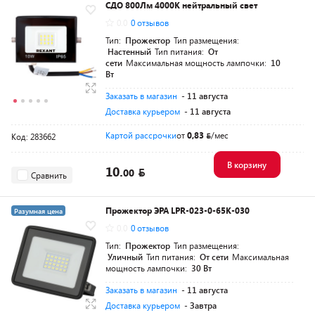
СДО 800Лм 4000K нейтральный свет
0.0
0 отзывов
Тип:
Прожектор
Тип размещения:
Настенный
Тип питания:
От
сети
Максимальная мощность лампочки:
10
Вт
Заказать в магазин
- 11 августа
Доставка курьером
- 11 августа
Картой рассрочки
от
0,83
/мес
Код: 283662
В корзину
10.
00
Сравнить
Прожектор ЭРА LPR-023-0-65K-030
Разумная цена
0.0
0 отзывов
Тип:
Прожектор
Тип размещения:
Уличный
Тип питания:
От сети
Максимальная
мощность лампочки:
30 Вт
Заказать в магазин
- 11 августа
Доставка курьером
- Завтра