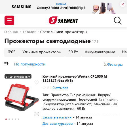
Главная
Каталог
Светильники-прожекторы
Прожекторы светодиодные
IP65
Уличные прожекторы
50 Вт
Аккумуляторные
На
По популярности
Фильтры
Уличный прожектор Wortex CF 1030 M
5+19 суперкредит
1323347 (без АКБ)
Разумная цена
0.0
0 отзывов
Тип:
Прожектор
Тип размещения:
Внутри/
снаружи помещения, Переносной
Тип питания:
Аккумулятор (нет в комплекте)
Максимальная
мощность лампочки:
60 Вт
Заказать в магазин
- 14 августа
Доставка курьером
- 14 августа