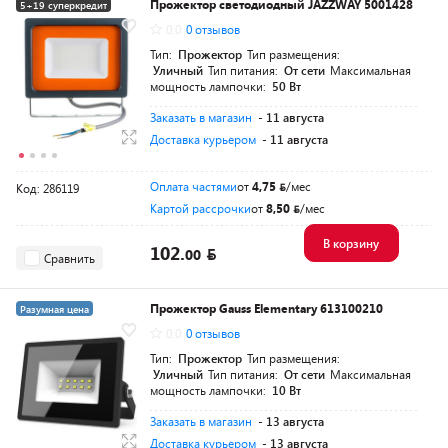
Прожектор светодиодный JAZZWAY 5001428
5+19 суперкредит
0.0
0 отзывов
Разумная цена
Тип:
Прожектор
Тип размещения:
Уличный
Тип питания:
От сети
Максимальная
мощность лампочки:
50 Вт
Заказать в магазин
- 11 августа
Доставка курьером
- 11 августа
Оплата частями
от
4,75
/мес
Код: 286119
Картой рассрочки
от
8,50
/мес
В корзину
102.
00
Сравнить
Прожектор Gauss Elementary 613100210
Разумная цена
0.0
0 отзывов
Тип:
Прожектор
Тип размещения:
Уличный
Тип питания:
От сети
Максимальная
мощность лампочки:
10 Вт
Заказать в магазин
- 13 августа
Доставка курьером
- 13 августа