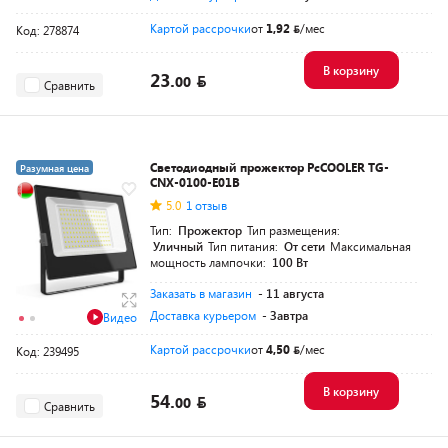
Картой рассрочки
от
1,92
/мес
Код: 278874
В корзину
23.
00
Сравнить
Светодиодный прожектор PcCOOLER TG-
Разумная цена
CNX-0100-E01B
5.0
1 отзыв
Тип:
Прожектор
Тип размещения:
Уличный
Тип питания:
От сети
Максимальная
мощность лампочки:
100 Вт
Заказать в магазин
- 11 августа
Доставка курьером
- Завтра
Видео
Картой рассрочки
от
4,50
/мес
Код: 239495
В корзину
54.
00
Сравнить