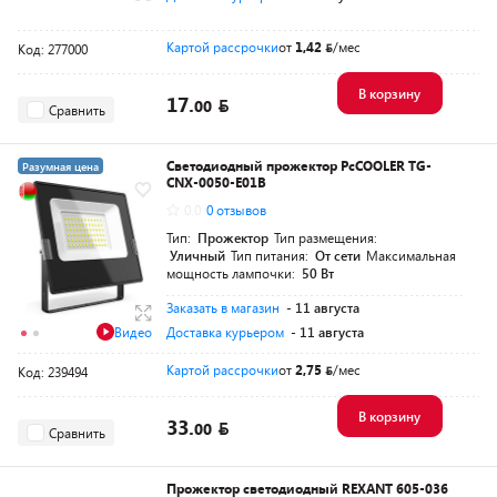
Картой рассрочки
от
1,42
/мес
Код: 277000
В корзину
17.
00
Сравнить
Светодиодный прожектор PcCOOLER TG-
Разумная цена
CNX-0050-E01B
0.0
0 отзывов
Тип:
Прожектор
Тип размещения:
Уличный
Тип питания:
От сети
Максимальная
мощность лампочки:
50 Вт
Заказать в магазин
- 11 августа
Видео
Доставка курьером
- 11 августа
Картой рассрочки
от
2,75
/мес
Код: 239494
В корзину
33.
00
Сравнить
Прожектор светодиодный REXANT 605-036