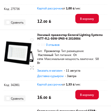
Картой рассрочки
от
1,00
/мес
Код: 275736
В корзину
12.
00
Сравнить
Уличный прожектор General Lighting Systems
HiTT-FL1-50W-IP65-6 2010004
0.0
0 отзывов
Тип:
Прожектор
Тип размещения:
Настенный
Тип питания:
От
сети
Максимальная мощность лампочки:
50
Вт
Заказать в магазин
- 11 августа
Доставка курьером
- Завтра
Картой рассрочки
от
1,33
/мес
Код: 342861
В корзину
16.
00
Сравнить
Светодиодный прожектор General GTAB-