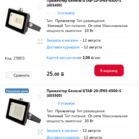
Прожектор General GTAB-10-IP65-6500-S
(403400)
0.0
0 отзывов
Тип:
Прожектор
Тип размещения:
Уличный
Тип питания:
От сети
Максимальная
мощность лампочки:
10 Вт
Заказать в магазин
- 12 августа
Доставка курьером
- 12 августа
Картой рассрочки
от
2,08
/мес
Код: 278873
В корзину
25.
00
Сравнить
Прожектор General GTAB-20-IP65-6500-S
Разумная цена
(403500)
0.0
0 отзывов
Тип:
Прожектор
Тип размещения:
Уличный
Тип питания:
От сети
Максимальная
мощность лампочки:
20 Вт
Заказать в магазин
- 12 августа
Доставка курьером
- 12 августа