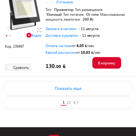
0.0
0 отзывов
Тип:
Прожектор
Тип размещения:
Уличный
Тип питания:
От сети
Максимальная
мощность лампочки:
200 Вт
Заказать в магазин
- 11 августа
Видео
Доставка курьером
- 11 августа
Оплата частями
от
6,05
/мес
Код: 239497
Картой рассрочки
от
10,83
/мес
В корзину
130.
00
Сравнить
Показать еще
1
2
3
...
6