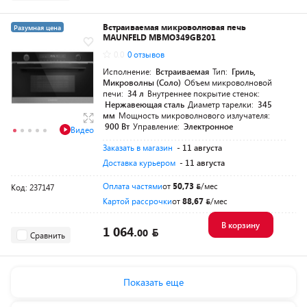
Встраиваемая микроволновая печь
Разумная цена
MAUNFELD MBMO349GB201
0.0
0 отзывов
Исполнение:
Встраиваемая
Тип:
Гриль,
Микроволны (Соло)
Объем микроволновой
печи:
34 л
Внутреннее покрытие стенок:
Нержавеющая сталь
Диаметр тарелки:
345
мм
Мощность микроволнового излучателя:
900 Вт
Управление:
Электронное
Видео
Заказать в магазин
- 11 августа
Доставка курьером
- 11 августа
Оплата частями
от
50,73
/мес
Код: 237147
Картой рассрочки
от
88,67
/мес
В корзину
1 064.
00
Сравнить
Показать еще