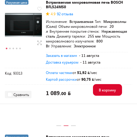
Встраиваемая микроволновая печь BOSCH
Разумная цена
BFL524MS0
4.9
92 отзыва
Исполнение:
Встраиваемая
Тип:
Микроволны
(Соло)
Объем микроволновой печи:
20
л
Внутреннее покрытие стенок:
Нержавеющая
сталь
Диаметр тарелки:
255 мм
Мощность
микроволнового излучателя:
800
Вт
Управление:
Электронное
Заказать в магазин
- 11 августа
Доставка курьером
- 11 августа
Оплата частями
от
51,92
/мес
Код: 93313
Картой рассрочки
от
90,75
/мес
В корзину
1 089.
00
Сравнить
Встраиваемая микроволновая печь