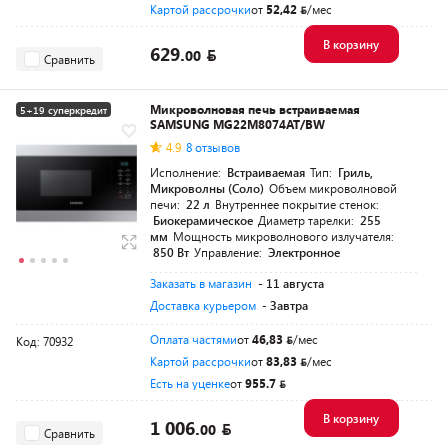
Картой рассрочки
от
52,42
/мес
В корзину
629.
00
Сравнить
Микроволновая печь встраиваемая
5+19 суперкредит
SAMSUNG MG22M8074AT/BW
Разумная цена
4.9
8 отзывов
Исполнение:
Встраиваемая
Тип:
Гриль,
Микроволны (Соло)
Объем микроволновой
печи:
22 л
Внутреннее покрытие стенок:
Биокерамическое
Диаметр тарелки:
255
мм
Мощность микроволнового излучателя:
850 Вт
Управление:
Электронное
Заказать в магазин
- 11 августа
Доставка курьером
- Завтра
Оплата частями
от
46,83
/мес
Код: 70932
Картой рассрочки
от
83,83
/мес
Есть на уценке
от
955.7
В корзину
1 006.
00
Сравнить