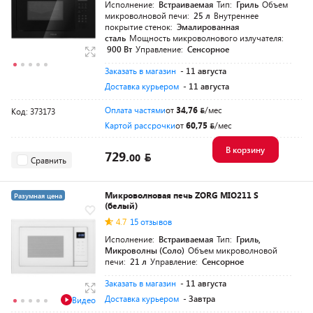
Исполнение:
Встраиваемая
Тип:
Гриль
Объем
микроволновой печи:
25 л
Внутреннее
покрытие стенок:
Эмалированная
сталь
Мощность микроволнового излучателя:
900 Вт
Управление:
Сенсорное
Заказать в магазин
- 11 августа
Доставка курьером
- 11 августа
Оплата частями
от
34,76
/мес
Код: 373173
Картой рассрочки
от
60,75
/мес
В корзину
729.
00
Сравнить
Микроволновая печь ZORG MIO211 S
Разумная цена
(белый)
4.7
15 отзывов
Исполнение:
Встраиваемая
Тип:
Гриль,
Микроволны (Соло)
Объем микроволновой
печи:
21 л
Управление:
Сенсорное
Заказать в магазин
- 11 августа
Доставка курьером
- Завтра
Видео