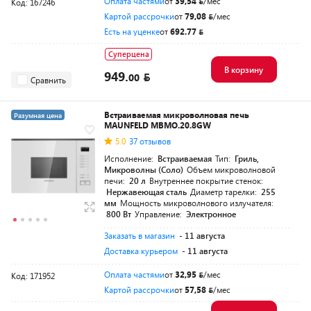
Оплата частями
от
39,54
/мес
Код: 167246
Картой рассрочки
от
79,08
/мес
Есть на уценке
от
692.77
Суперцена
В корзину
949.
00
Сравнить
Встраиваемая микроволновая печь
Разумная цена
MAUNFELD MBMO.20.8GW
5.0
37 отзывов
Исполнение:
Встраиваемая
Тип:
Гриль,
Микроволны (Соло)
Объем микроволновой
печи:
20 л
Внутреннее покрытие стенок:
Нержавеющая сталь
Диаметр тарелки:
255
мм
Мощность микроволнового излучателя:
800 Вт
Управление:
Электронное
Заказать в магазин
- 11 августа
Доставка курьером
- 11 августа
Оплата частями
от
32,95
/мес
Код: 171952
Картой рассрочки
от
57,58
/мес