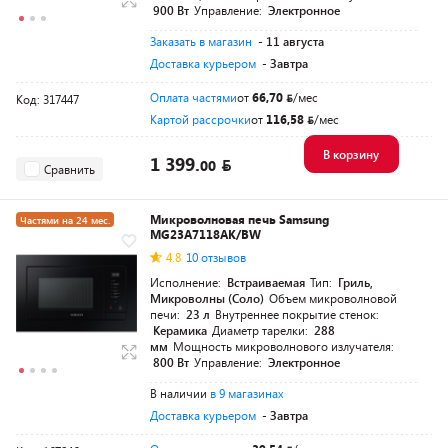
900 Вт
Управление:
Электронное
Заказать в магазин
- 11 августа
Доставка курьером
- Завтра
Оплата частями
от
66,70
/мес
Код: 317447
Картой рассрочки
от
116,58
/мес
В корзину
1 399.
00
Сравнить
Микроволновая печь Samsung
Частями на 24 мес.
MG23A7118AK/BW
4.8
10 отзывов
Исполнение:
Встраиваемая
Тип:
Гриль,
Микроволны (Соло)
Объем микроволновой
печи:
23 л
Внутреннее покрытие стенок:
Керамика
Диаметр тарелки:
288
мм
Мощность микроволнового излучателя:
800 Вт
Управление:
Электронное
В наличии
в 9 магазинах
Доставка курьером
- Завтра