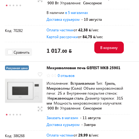
900 Вт
Управление:
Сенсорное
В наличии
в 5 магазинах
Доставка курьером
- 10 августа
Оплата частями
от
42,38
/мес
Код: 70282
Картой рассрочки
от
84,75
/мес
В корзину
1 017.
00
Сравнить
Микроволновая печь GEFEST МКВ 25901
Разумная цена
0.0
0 отзывов
Исполнение:
Встраиваемая
Тип:
Гриль,
Микроволны (Соло)
Объем микроволновой
печи:
25 л
Внутреннее покрытие стенок:
Нержавеющая сталь
Диаметр тарелки:
315
мм
Мощность микроволнового излучателя:
900 Вт
Управление:
Сенсорное
Заказать в магазин
- 11 августа
Доставка курьером
- Завтра
Оплата частями
от
29,99
/мес
Код: 386268