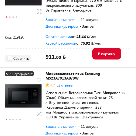
Эмаль
Диаметр тарелки:
270 мм
Мощность
микроволнового излучателя:
800
Вт
Управление:
Сенсорное
Заказать в магазин
- 11 августа
Доставка курьером
- Завтра
Оплата частями
от
43,44
/мес
Код: 219126
Картой рассрочки
от
75,92
/мес
В корзину
911.
00
Сравнить
Микроволновая печь Samsung
5+19 суперкредит
MS23A7013AB/BW
4.7
32 отзыва
Исполнение:
Встраиваемая
Тип:
Микроволны
(Соло)
Объем микроволновой печи:
23
л
Внутреннее покрытие стенок:
Керамика
Диаметр тарелки:
288
мм
Мощность микроволнового излучателя:
800 Вт
Управление:
Электронное
Заказать в магазин
- 11 августа
Доставка курьером
- Завтра