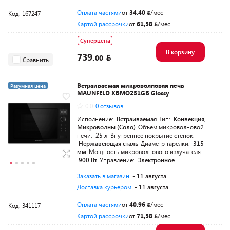
Оплата частями
от
34,40
/мес
Код: 167247
Картой рассрочки
от
61,58
/мес
Суперцена
В корзину
739.
00
Сравнить
Встраиваемая микроволновая печь
Разумная цена
MAUNFELD XBMO251GB Glossy
0.0
0 отзывов
Исполнение:
Встраиваемая
Тип:
Конвекция,
Микроволны (Соло)
Объем микроволновой
печи:
25 л
Внутреннее покрытие стенок:
Нержавеющая сталь
Диаметр тарелки:
315
мм
Мощность микроволнового излучателя:
900 Вт
Управление:
Электронное
Заказать в магазин
- 11 августа
Доставка курьером
- 11 августа
Оплата частями
от
40,96
/мес
Код: 341117
Картой рассрочки
от
71,58
/мес