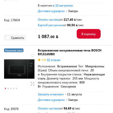
В наличии
в 10 магазинах
Доставка курьером
- Завтра
Оплата частями
от
217,40
/мес
Код: 176634
Картой рассрочки
от
90,58
/мес
В корзину
1 087.
00
Сравнить
Встраиваемая микроволновая печь BOSCH
Разумная цена
BFL524MB0
4.9
92 отзыва
Исполнение:
Встраиваемая
Тип:
Микроволны
(Соло)
Объем микроволновой печи:
20
л
Внутреннее покрытие стенок:
Нержавеющая
сталь
Диаметр тарелки:
255 мм
Мощность
микроволнового излучателя:
800
Вт
Управление:
Сенсорное
Заказать в магазин
- 11 августа
Доставка курьером
- Завтра
Оплата частями
от
56,69
/мес
Код: 85978