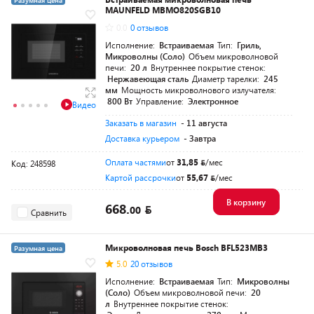
Разумная цена
MAUNFELD MBMO820SGB10
0.0
0 отзывов
Исполнение:
Встраиваемая
Тип:
Гриль,
Микроволны (Соло)
Объем микроволновой
печи:
20 л
Внутреннее покрытие стенок:
Нержавеющая сталь
Диаметр тарелки:
245
мм
Мощность микроволнового излучателя:
800 Вт
Управление:
Электронное
Видео
Заказать в магазин
- 11 августа
Доставка курьером
- Завтра
Оплата частями
от
31,85
/мес
Код: 248598
Картой рассрочки
от
55,67
/мес
В корзину
668.
00
Сравнить
Микроволновая печь Bosch BFL523MB3
Разумная цена
5.0
20 отзывов
Исполнение:
Встраиваемая
Тип:
Микроволны
(Соло)
Объем микроволновой печи:
20
л
Внутреннее покрытие стенок: