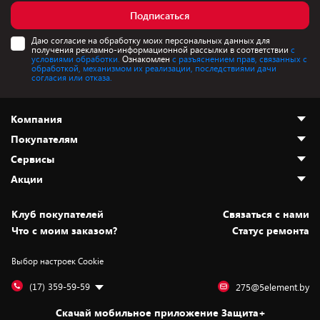
Подписаться
Даю согласие на обработку моих персональных данных для
получения рекламно-информационной рассылки в соответствии
с
условиями обработки.
Ознакомлен
с разъяснением прав, связанных с
обработкой, механизмом их реализации, последствиями дачи
согласия или отказа.
Компания
Покупателям
О нас
Сервисы
Адреса магазинов
Как сделать заказ
Акции
Новости
Оплата и доставка
Программа «Защита+»
Статьи и обзоры
Безналичный расчёт
Установка техники
Скидки и промокоды
Клуб покупателей
Cвязаться с нами
Вакансии
Обмен и возврат товара
Для игровых консолей
Белорусские товары
Что с моим заказом?
Статус ремонта
Контакты
Юридическая информация
Подписки на видеосервисы
Подарки
Выбор настроек Cookie
Дай пять добру!
Обработка персональных данных
Для мобильных устройств
Бонусы
Подарочные карты
Для компьютеров
Оплата частями
(17) 359-59-59
275@5element.by
Утилизация старой техники
Предзаказы
Скачай мобильное приложение Защита+