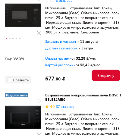
0.0
0 отзывов
Исполнение:
Встраиваемая
Тип:
Гриль,
Микроволны (Соло)
Объем микроволновой
печи:
25 л
Внутреннее покрытие стенок:
Нержавеющая сталь
Диаметр тарелки:
315
мм
Мощность микроволнового излучателя:
900 Вт
Управление:
Сенсорное
Заказать в магазин
- 11 августа
Доставка курьером
- Завтра
Оплата частями
от
32,28
/мес
Код: 386269
Картой рассрочки
от
56,42
/мес
В корзину
677.
00
Сравнить
Встраиваемая микроволновая печь BOSCH
Разумная цена
BEL554MB0
4.9
37 отзывов
Исполнение:
Встраиваемая
Тип:
Гриль,
Микроволны (Соло)
Объем микроволновой
печи:
25 л
Внутреннее покрытие стенок:
Нержавеющая сталь
Диаметр тарелки:
315
мм
Мощность микроволнового излучателя: