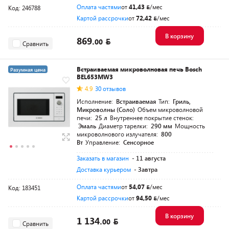
Оплата частями
от
41,43
/мес
Код: 246788
Картой рассрочки
от
72,42
/мес
В корзину
869.
00
Сравнить
Встраиваемая микроволновая печь Bosch
Разумная цена
BEL653MW3
4.9
30 отзывов
Исполнение:
Встраиваемая
Тип:
Гриль,
Микроволны (Соло)
Объем микроволновой
печи:
25 л
Внутреннее покрытие стенок:
Эмаль
Диаметр тарелки:
290 мм
Мощность
микроволнового излучателя:
800
Вт
Управление:
Сенсорное
Заказать в магазин
- 11 августа
Доставка курьером
- Завтра
Оплата частями
от
54,07
/мес
Код: 183451
Картой рассрочки
от
94,50
/мес
В корзину
1 134.
00
Сравнить