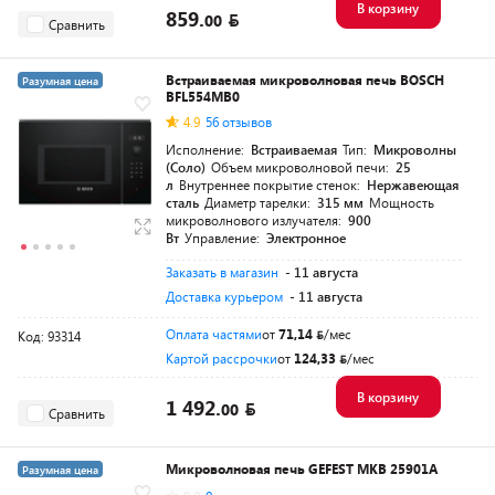
В корзину
859.
00
Сравнить
Встраиваемая микроволновая печь BOSCH
Разумная цена
BFL554MB0
4.9
56 отзывов
Исполнение:
Встраиваемая
Тип:
Микроволны
(Соло)
Объем микроволновой печи:
25
л
Внутреннее покрытие стенок:
Нержавеющая
сталь
Диаметр тарелки:
315 мм
Мощность
микроволнового излучателя:
900
Вт
Управление:
Электронное
Заказать в магазин
- 11 августа
Доставка курьером
- 11 августа
Оплата частями
от
71,14
/мес
Код: 93314
Картой рассрочки
от
124,33
/мес
В корзину
1 492.
00
Сравнить
Микроволновая печь GEFEST МКВ 25901А
Разумная цена