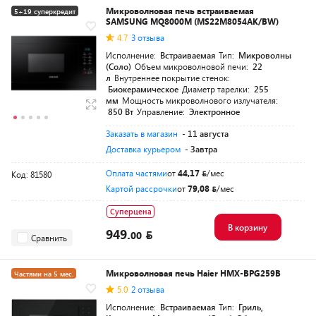
Микроволновая печь встраиваемая
5+19 суперкредит
SAMSUNG MQ8000M (MS22M8054AK/BW)
4.7
3 отзыва
Исполнение:
Встраиваемая
Тип:
Микроволны
(Соло)
Объем микроволновой печи:
22
л
Внутреннее покрытие стенок:
Биокерамическое
Диаметр тарелки:
255
мм
Мощность микроволнового излучателя:
850 Вт
Управление:
Электронное
Заказать в магазин
- 11 августа
Доставка курьером
- Завтра
Оплата частями
от
44,17
/мес
Код: 81580
Картой рассрочки
от
79,08
/мес
Суперцена
В корзину
949.
00
Сравнить
Микроволновая печь Haier HMX-BPG259B
Частями на 5 мес.
5.0
2 отзыва
Исполнение:
Встраиваемая
Тип:
Гриль,