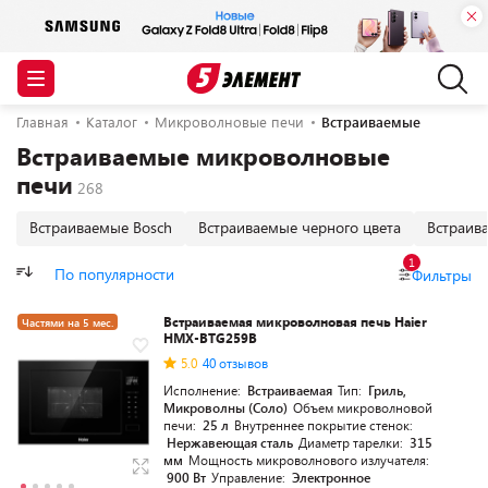
Главная
Каталог
Микроволновые печи
Встраиваемые
Встраиваемые микроволновые
печи
Встраиваемые Bosch
Встраиваемые черного цвета
Встраив
1
По популярности
Фильтры
Встраиваемая микроволновая печь Haier
Частями на 5 мес.
HMX-BTG259B
5.0
40 отзывов
Исполнение:
Встраиваемая
Тип:
Гриль,
Микроволны (Соло)
Объем микроволновой
печи:
25 л
Внутреннее покрытие стенок:
Нержавеющая сталь
Диаметр тарелки:
315
мм
Мощность микроволнового излучателя:
900 Вт
Управление:
Электронное