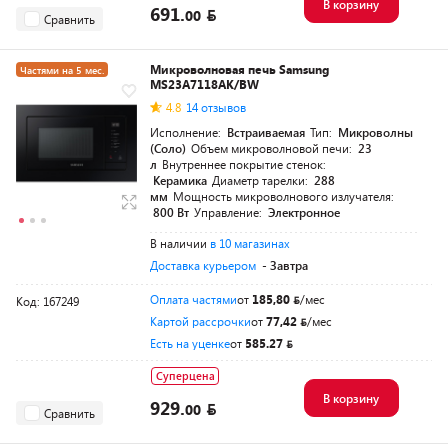
В корзину
691.
00
Сравнить
Микроволновая печь Samsung
Частями на 5 мес.
MS23A7118AK/BW
4.8
14 отзывов
Исполнение:
Встраиваемая
Тип:
Микроволны
(Соло)
Объем микроволновой печи:
23
л
Внутреннее покрытие стенок:
Керамика
Диаметр тарелки:
288
мм
Мощность микроволнового излучателя:
800 Вт
Управление:
Электронное
В наличии
в 10 магазинах
Доставка курьером
- Завтра
Оплата частями
от
185,80
/мес
Код: 167249
Картой рассрочки
от
77,42
/мес
Есть на уценке
от
585.27
Суперцена
В корзину
929.
00
Сравнить