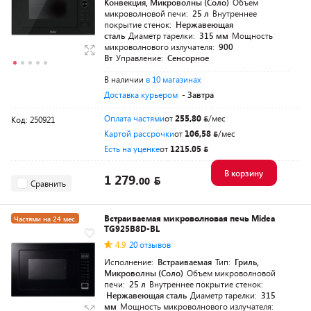
Конвекция, Микроволны (Соло)
Объем
микроволновой печи:
25 л
Внутреннее
покрытие стенок:
Нержавеющая
сталь
Диаметр тарелки:
315 мм
Мощность
микроволнового излучателя:
900
Вт
Управление:
Сенсорное
В наличии
в 10 магазинах
Доставка курьером
- Завтра
Оплата частями
от
255,80
/мес
Код: 250921
Картой рассрочки
от
106,58
/мес
Есть на уценке
от
1215.05
В корзину
1 279.
00
Сравнить
Встраиваемая микроволновая печь Midea
Частями на 24 мес.
TG925B8D-BL
4.9
20 отзывов
Исполнение:
Встраиваемая
Тип:
Гриль,
Микроволны (Соло)
Объем микроволновой
печи:
25 л
Внутреннее покрытие стенок:
Нержавеющая сталь
Диаметр тарелки:
315
мм
Мощность микроволнового излучателя: