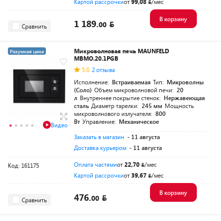
Картой рассрочки
от
99,08
/мес
В корзину
1 189.
00
Сравнить
Микроволновая печь MAUNFELD
Разумная цена
MBMO.20.1PGB
5.0
2 отзыва
Исполнение:
Встраиваемая
Тип:
Микроволны
(Соло)
Объем микроволновой печи:
20
л
Внутреннее покрытие стенок:
Нержавеющая
сталь
Диаметр тарелки:
245 мм
Мощность
микроволнового излучателя:
800
Вт
Управление:
Механическое
Видео
Заказать в магазин
- 11 августа
Доставка курьером
- 11 августа
Оплата частями
от
22,70
/мес
Код: 161175
Картой рассрочки
от
39,67
/мес
В корзину
476.
00
Сравнить