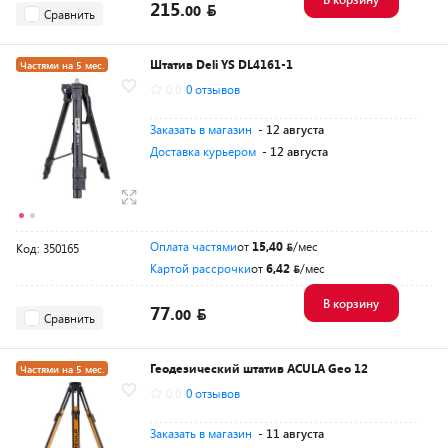
215.
00
Сравнить
Штатив Deli YS DL4161-1
Частями на 5 мес.
0.0
0 отзывов
Разумная цена
Заказать в магазин
- 12 августа
Доставка курьером
- 12 августа
Оплата частями
от
15,40
/мес
Код: 350165
Картой рассрочки
от
6,42
/мес
В корзину
77.
00
Сравнить
Геодезический штатив ACULA Geo 12
Частями на 5 мес.
0.0
0 отзывов
Разумная цена
Заказать в магазин
- 11 августа