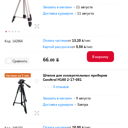
Заказать в магазин
- 11 августа
Доставка курьером
- 11 августа
Оплата частями
от
13,20
/мес
Код: 142664
Картой рассрочки
от
5,50
/мес
В корзину
66.
00
Сравнить
Штатив для измерительных приборов
Частями на 5 мес.
Condtrol H160 2-17-081
Разумная цена
0.0
0 отзывов
Заказать в магазин
- 9 августа
Доставка курьером
- Завтра
Оплата частями
от
28,00
/мес
Код: 346183