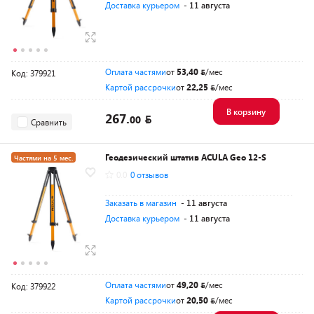
Доставка курьером
- 11 августа
Оплата частями
от
53,40
/мес
Код: 379921
Картой рассрочки
от
22,25
/мес
В корзину
267.
00
Сравнить
Геодезический штатив ACULA Geo 12-S
Частями на 5 мес.
0.0
0 отзывов
Разумная цена
Заказать в магазин
- 11 августа
Доставка курьером
- 11 августа
Оплата частями
от
49,20
/мес
Код: 379922
Картой рассрочки
от
20,50
/мес