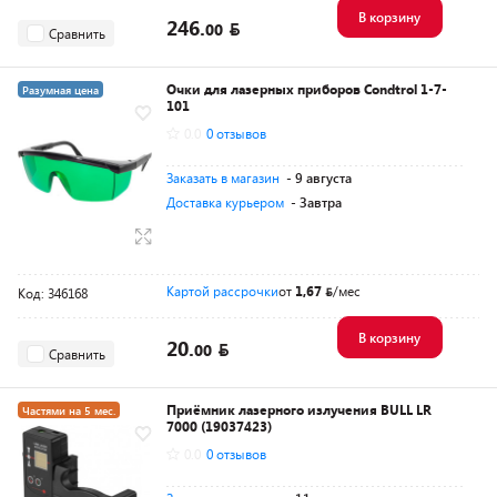
В корзину
246.
00
Сравнить
Очки для лазерных приборов Condtrol 1-7-
Разумная цена
101
0.0
0 отзывов
Заказать в магазин
- 9 августа
Доставка курьером
- Завтра
Картой рассрочки
от
1,67
/мес
Код: 346168
В корзину
20.
00
Сравнить
Приёмник лазерного излучения BULL LR
Частями на 5 мес.
7000 (19037423)
Разумная цена
0.0
0 отзывов