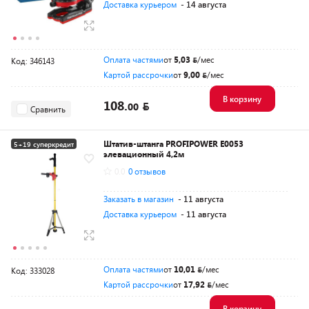
Доставка курьером
- 14 августа
Оплата частями
от
5,03
/мес
Код: 346143
Картой рассрочки
от
9,00
/мес
В корзину
108.
00
Сравнить
Штатив-штанга PROFIPOWER E0053
5+19 суперкредит
элевационный 4,2м
0.0
0 отзывов
Заказать в магазин
- 11 августа
Доставка курьером
- 11 августа
Оплата частями
от
10,01
/мес
Код: 333028
Картой рассрочки
от
17,92
/мес
В корзину