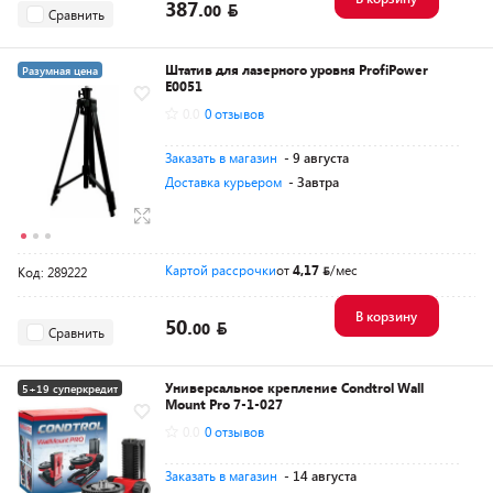
387.
00
Сравнить
Штатив для лазерного уровня ProfiPower
Разумная цена
E0051
0.0
0 отзывов
Заказать в магазин
- 9 августа
Доставка курьером
- Завтра
Картой рассрочки
от
4,17
/мес
Код: 289222
В корзину
50.
00
Сравнить
Универсальное крепление Condtrol Wall
5+19 суперкредит
Mount Pro 7-1-027
Разумная цена
0.0
0 отзывов
Заказать в магазин
- 14 августа