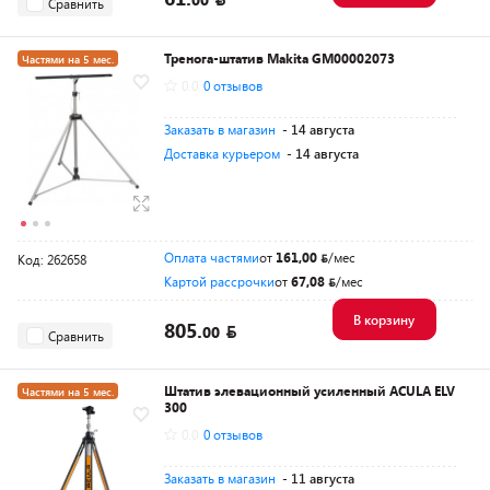
Сравнить
Тренога-штатив Makita GM00002073
Частями на 5 мес.
0.0
0 отзывов
Разумная цена
Заказать в магазин
- 14 августа
Доставка курьером
- 14 августа
Оплата частями
от
161,00
/мес
Код: 262658
Картой рассрочки
от
67,08
/мес
В корзину
805.
00
Сравнить
Штатив элевационный усиленный ACULA ELV
Частями на 5 мес.
300
Разумная цена
0.0
0 отзывов
Заказать в магазин
- 11 августа