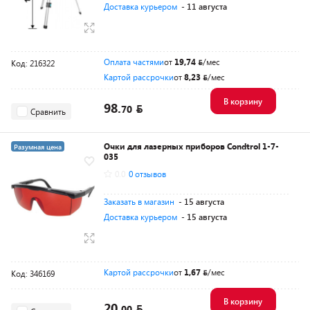
Доставка курьером
- 11 августа
Оплата частями
от
19,74
/мес
Код: 216322
Картой рассрочки
от
8,23
/мес
В корзину
98.
70
Сравнить
Очки для лазерных приборов Condtrol 1-7-
Разумная цена
035
0.0
0 отзывов
Заказать в магазин
- 15 августа
Доставка курьером
- 15 августа
Картой рассрочки
от
1,67
/мес
Код: 346169
В корзину
20.
00