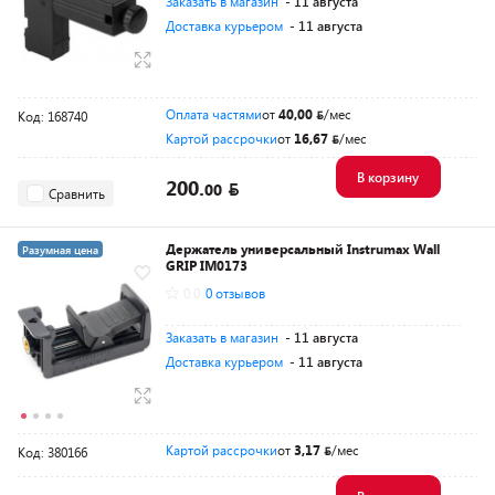
Заказать в магазин
- 11 августа
Доставка курьером
- 11 августа
Оплата частями
от
40,00
/мес
Код: 168740
Картой рассрочки
от
16,67
/мес
В корзину
200.
00
Сравнить
Держатель универсальный Instrumax Wall
Разумная цена
GRIP IM0173
0.0
0 отзывов
Заказать в магазин
- 11 августа
Доставка курьером
- 11 августа
Картой рассрочки
от
3,17
/мес
Код: 380166