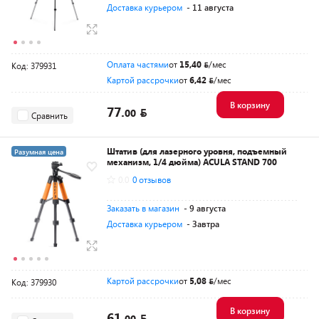
Доставка курьером
- 11 августа
Оплата частями
от
15,40
/мес
Код: 379931
Картой рассрочки
от
6,42
/мес
В корзину
77.
00
Сравнить
Штатив (для лазерного уровня, подъемный
Разумная цена
механизм, 1/4 дюйма) ACULA STAND 700
0.0
0 отзывов
Заказать в магазин
- 9 августа
Доставка курьером
- Завтра
Картой рассрочки
от
5,08
/мес
Код: 379930
В корзину
61.
00