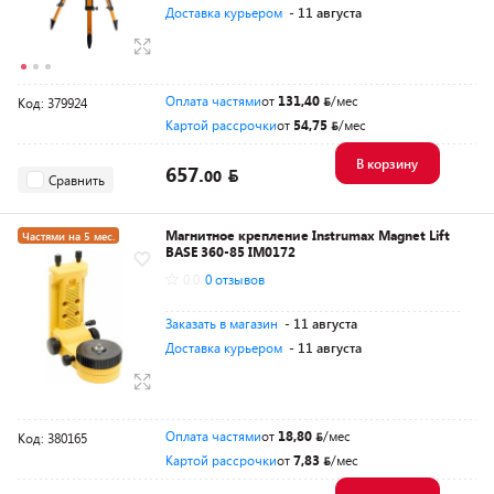
Доставка курьером
- 11 августа
Оплата частями
от
131,40
/мес
Код: 379924
Картой рассрочки
от
54,75
/мес
В корзину
657.
00
Сравнить
Магнитное крепление Instrumax Magnet Lift
Частями на 5 мес.
BASE 360-85 IM0172
Разумная цена
0.0
0 отзывов
Заказать в магазин
- 11 августа
Доставка курьером
- 11 августа
Оплата частями
от
18,80
/мес
Код: 380165
Картой рассрочки
от
7,83
/мес