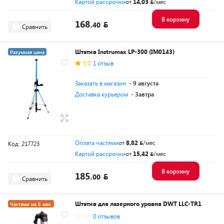
Картой рассрочки
от
14,03
/мес
В корзину
168.
40
Сравнить
Штатив Instrumax LP-300 (IM0143)
Разумная цена
5.0
1 отзыв
Заказать в магазин
- 9 августа
Доставка курьером
- Завтра
Оплата частями
от
8,82
/мес
Код: 217723
Картой рассрочки
от
15,42
/мес
В корзину
185.
00
Сравнить
Штатив для лазерного уровня DWT LLC-TR1
Частями на 5 мес.
0.0
0 отзывов
Разумная цена