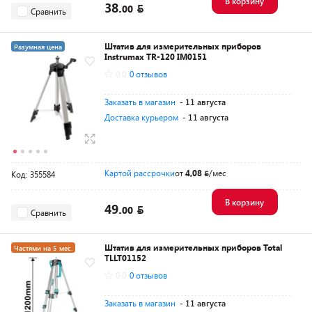
В корзину
38.
00
Сравнить
Штатив для измерительных приборов
Разумная цена
Instrumax TR-120 IM0151
0.0
0 отзывов
Заказать в магазин
- 11 августа
Доставка курьером
- 11 августа
Картой рассрочки
от
4,08
/мес
Код: 355584
В корзину
49.
00
Сравнить
Штатив для измерительных приборов Total
Частями на 5 мес.
TLLT01152
Разумная цена
0.0
0 отзывов
Заказать в магазин
- 11 августа