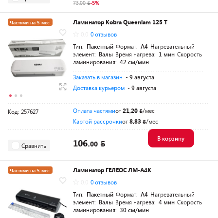
73.00
-5%
Ламинатор Kobra Queenlam 125 T
Частями на 5 мес.
0.0
0 отзывов
Тип:
Пакетный
Формат:
A4
Нагревательный
элемент:
Валы
Время нагрева:
1 мин
Скорость
ламинирования:
42 см/мин
Заказать в магазин
- 9 августа
Доставка курьером
- 9 августа
Оплата частями
от
21,20
/мес
Код: 257627
Картой рассрочки
от
8,83
/мес
В корзину
106.
00
Сравнить
Ламинатор ГЕЛЕОС ЛМ-А4К
Частями на 5 мес.
0.0
0 отзывов
Тип:
Пакетный
Формат:
A4
Нагревательный
элемент:
Валы
Время нагрева:
4 мин
Скорость
ламинирования:
30 см/мин