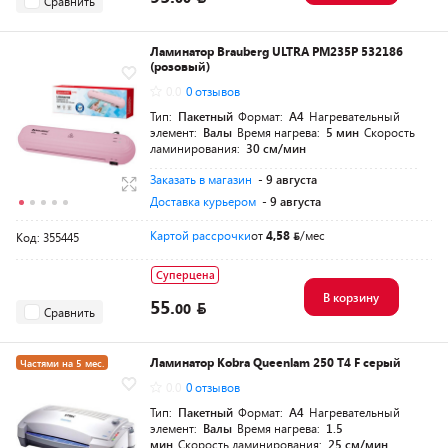
Сравнить
Ламинатор Brauberg ULTRA PM235P 532186
(розовый)
0.0
0 отзывов
Тип:
Пакетный
Формат:
A4
Нагревательный
элемент:
Валы
Время нагрева:
5 мин
Скорость
ламинирования:
30 см/мин
Заказать в магазин
- 9 августа
Доставка курьером
- 9 августа
Картой рассрочки
от
4,58
/мес
Код: 355445
Суперцена
В корзину
55.
00
Сравнить
Ламинатор Kobra Queenlam 250 T4 F серый
Частями на 5 мес.
0.0
0 отзывов
Тип:
Пакетный
Формат:
A4
Нагревательный
элемент:
Валы
Время нагрева:
1.5
мин
Скорость ламинирования:
25 см/мин