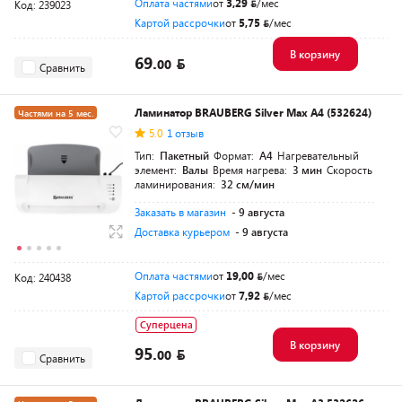
Оплата частями
от
3,29
/мес
Код: 239023
Картой рассрочки
от
5,75
/мес
В корзину
69.
00
Сравнить
Ламинатор BRAUBERG Silver Max A4 (532624)
Частями на 5 мес.
5.0
1 отзыв
Тип:
Пакетный
Формат:
A4
Нагревательный
элемент:
Валы
Время нагрева:
3 мин
Скорость
ламинирования:
32 см/мин
Заказать в магазин
- 9 августа
Доставка курьером
- 9 августа
Оплата частями
от
19,00
/мес
Код: 240438
Картой рассрочки
от
7,92
/мес
Суперцена
В корзину
95.
00
Сравнить