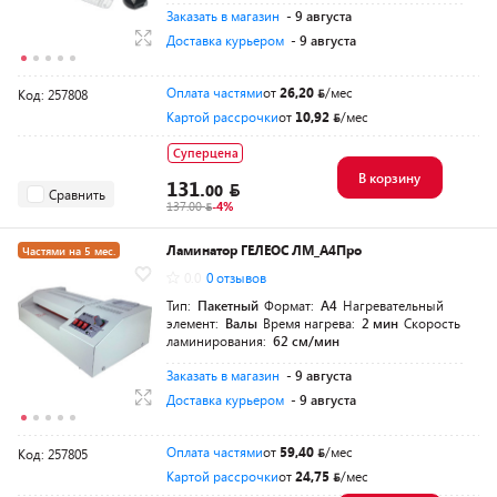
Заказать в магазин
- 9 августа
Доставка курьером
- 9 августа
Оплата частями
от
26,20
/мес
Код: 257808
Картой рассрочки
от
10,92
/мес
Суперцена
В корзину
131.
00
Сравнить
137.00
-4%
Ламинатор ГЕЛЕОС ЛМ_А4Про
Частями на 5 мес.
0.0
0 отзывов
Тип:
Пакетный
Формат:
A4
Нагревательный
элемент:
Валы
Время нагрева:
2 мин
Скорость
ламинирования:
62 см/мин
Заказать в магазин
- 9 августа
Доставка курьером
- 9 августа
Оплата частями
от
59,40
/мес
Код: 257805
Картой рассрочки
от
24,75
/мес