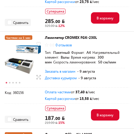
Картой рассрочки
от
23,75
/мес
Суперцена
В корзину
285.
00
Сравнить
325.00
-12%
Ламинатор CROMEX FGK-230L
Частями на 5 мес.
0.0
0 отзывов
Тип:
Пакетный
Формат:
A4
Нагревательный
элемент:
Валы
Время нагрева:
300
мин
Скорость ламинирования:
50 см/мин
Заказать в магазин
- 9 августа
Доставка курьером
- 9 августа
Оплата частями
от
37,40
/мес
Код: 360156
Картой рассрочки
от
15,58
/мес
Суперцена
В корзину
187.
00
Сравнить
219.00
-15%