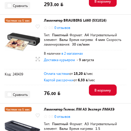
В корзину
293.
00
Сравнить
Ламинатор BRAUBERG L460 (531016)
Частями на 5 мес.
0.0
0 отзывов
Тип:
Пакетный
Формат:
A4
Нагревательный
элемент:
Валы
Время нагрева:
4 мин
Скорость
ламинирования:
30 см/мин
В наличии
в 2 магазинах
Доставка курьером
- 9 августа
Оплата частями
от
15,20
/мес
Код: 240439
Картой рассрочки
от
6,33
/мес
В корзину
76.
00
Сравнить
Ламинатор Гелеос ЛМ A3 Эксперт ЛМА3Э
Частями на 5 мес.
0.0
0 отзывов
Тип:
Пакетный
Формат:
A3
Нагревательный
элемент:
Валы
Время нагрева:
1.5