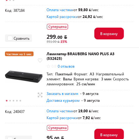
Оплата частями
от
59,80
/мес
Код: 387184
Картой рассрочки
от
24,92
/мес
Суперцена
В корзину
299.
00
Сравнить
351.00
-15%
Ламинатор BRAUBERG NANO PLUS А3
Частями на 5 мес.
(532625)
0.0
0 отзывов
Тип:
Пакетный
Формат:
A3
Нагревательный
элемент:
Валы
Время нагрева:
3 мин
Скорость
ламинирования:
25 см/мин
Заказать в магазин
- 9 августа
Доставка курьером
- 9 августа
Оплата частями
от
19,00
/мес
Код: 240437
Картой рассрочки
от
7,92
/мес
Суперцена
В корзину
95.
00