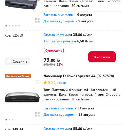
элемент:
Валы
Время нагрева:
3 мин
Скорость
ламинирования:
30 см/мин
Заказать в магазин
- 9 августа
Доставка курьером
- 9 августа
Оплата частями
от
15,80
/мес
Код: 325789
Картой рассрочки
от
6,58
/мес
Суперцена
В корзину
79.
00
Сравнить
101.00
-22%
Ламинатор Fellowes Spectra A4 (FS-57378)
Частями на 5 мес.
5.0
1 отзыв
Тип:
Пакетный
Формат:
A4
Нагревательный
элемент:
Валы
Время нагрева:
4 мин
Скорость
ламинирования:
30 см/мин
Заказать в магазин
- 13 августа
Доставка курьером
- 13 августа
Оплата частями
от
55,40
/мес
Код: 140514