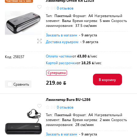
Ламинатор Office Kit L2325
Частями на 5 мес.
0.0
0 отзывов
Тип:
Пакетный
Формат:
A4
Нагревательный
элемент:
Валы
Время нагрева:
5 мин
Скорость
ламинирования:
37.5 см/мин
Заказать в магазин
- 9 августа
Доставка курьером
- 9 августа
Оплата частями
от
43,80
/мес
Код: 258157
Картой рассрочки
от
18,25
/мес
Суперцена
В корзину
219.
00
Сравнить
Ламинатор Buro BU-L286
0.0
0 отзывов
Тип:
Пакетный
Формат:
A4
Нагревательный
элемент:
Валы
Время нагрева:
2 мин
Скорость
ламинирования:
28 см/мин
Заказать в магазин
- 9 августа