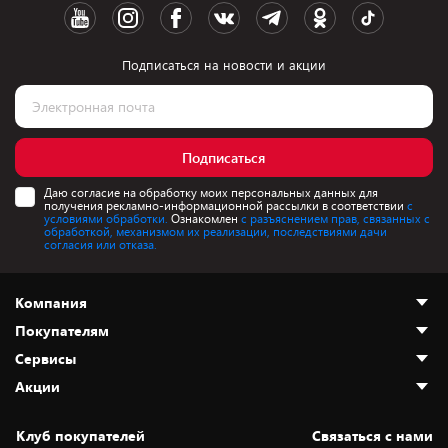
Подписаться на новости и акции
Подписаться
Даю согласие на обработку моих персональных данных для
получения рекламно-информационной рассылки в соответствии
с
условиями обработки.
Ознакомлен
с разъяснением прав, связанных с
обработкой, механизмом их реализации, последствиями дачи
согласия или отказа.
Компания
Покупателям
О нас
Сервисы
Адреса магазинов
Как сделать заказ
Акции
Новости
Оплата и доставка
Программа «Защита+»
Статьи и обзоры
Безналичный расчёт
Установка техники
Скидки и промокоды
Клуб покупателей
Cвязаться с нами