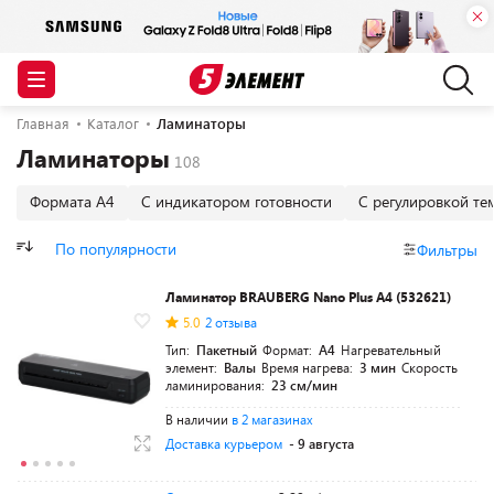
Главная
Каталог
Ламинаторы
Ламинаторы
Формата А4
С индикатором готовности
С регулировкой те
По популярности
Фильтры
Ламинатор BRAUBERG Nano Plus A4 (532621)
5.0
2 отзыва
Тип:
Пакетный
Формат:
A4
Нагревательный
элемент:
Валы
Время нагрева:
3 мин
Скорость
ламинирования:
23 см/мин
В наличии
в 2 магазинах
Доставка курьером
- 9 августа