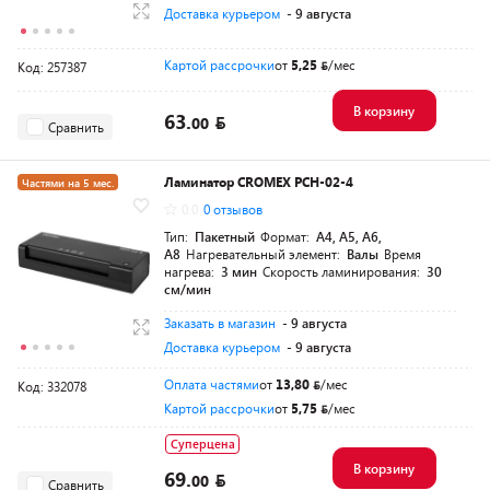
Доставка курьером
- 9 августа
Картой рассрочки
от
5,25
/мес
Код: 257387
В корзину
63.
00
Сравнить
Ламинатор CROMEX PCH-02-4
Частями на 5 мес.
0.0
0 отзывов
Тип:
Пакетный
Формат:
A4, A5, A6,
A8
Нагревательный элемент:
Валы
Время
нагрева:
3 мин
Скорость ламинирования:
30
см/мин
Заказать в магазин
- 9 августа
Доставка курьером
- 9 августа
Оплата частями
от
13,80
/мес
Код: 332078
Картой рассрочки
от
5,75
/мес
Суперцена
В корзину
69.
00
Сравнить