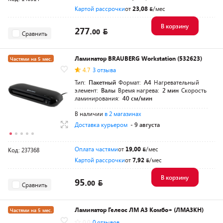
Картой рассрочки
от
23,08
/мес
В корзину
277.
00
Сравнить
Ламинатор BRAUBERG Workstation (532623)
Частями на 5 мес.
4.7
3 отзыва
Тип:
Пакетный
Формат:
A4
Нагревательный
элемент:
Валы
Время нагрева:
2 мин
Скорость
ламинирования:
40 см/мин
В наличии
в 2 магазинах
Доставка курьером
- 9 августа
Оплата частями
от
19,00
/мес
Код: 237368
Картой рассрочки
от
7,92
/мес
В корзину
95.
00
Сравнить
Ламинатор Гелеос ЛМ A3 Комбо+ (ЛМА3КН)
Частями на 5 мес.
0.0
0 отзывов