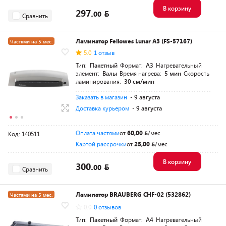
В корзину
297.
00
Сравнить
Ламинатор Fellowes Lunar A3 (FS-57167)
Частями на 5 мес.
5.0
1 отзыв
Тип:
Пакетный
Формат:
A3
Нагревательный
элемент:
Валы
Время нагрева:
5 мин
Скорость
ламинирования:
30 см/мин
Заказать в магазин
- 9 августа
Доставка курьером
- 9 августа
Оплата частями
от
60,00
/мес
Код: 140511
Картой рассрочки
от
25,00
/мес
В корзину
300.
00
Сравнить
Ламинатор BRAUBERG CHF-02 (532862)
Частями на 5 мес.
0.0
0 отзывов
Тип:
Пакетный
Формат:
A4
Нагревательный