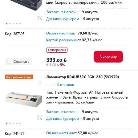
мин
Скорость ламинирования:
100 см/мин
Заказать в магазин
- 9 августа
Доставка курьером
- 9 августа
Оплата частями
от
78,60
/мес
Код: 387305
Картой рассрочки
от
32,75
/мес
Суперцена
В корзину
393.
00
Сравнить
413.00
-5%
Ламинатор BRAUBERG FGK-230 (531970)
Частями на 5 мес.
0.0
0 отзывов
Тип:
Пакетный
Формат:
A4
Нагревательный
элемент:
Валы
Время нагрева:
5 мин
Скорость
ламинирования:
51 см/мин
Заказать в магазин
- 9 августа
Доставка курьером
- 9 августа
Оплата частями
от
57,00
/мес
Код: 241475