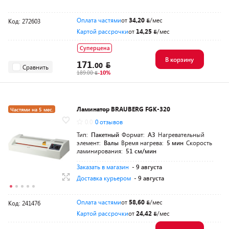
Оплата частями
от
34,20
/мес
Код: 272603
Картой рассрочки
от
14,25
/мес
Суперцена
В корзину
171.
00
Сравнить
189.00
-10%
Ламинатор BRAUBERG FGK-320
Частями на 5 мес.
0.0
0 отзывов
Тип:
Пакетный
Формат:
A3
Нагревательный
элемент:
Валы
Время нагрева:
5 мин
Скорость
ламинирования:
51 см/мин
Заказать в магазин
- 9 августа
Доставка курьером
- 9 августа
Оплата частями
от
58,60
/мес
Код: 241476
Картой рассрочки
от
24,42
/мес