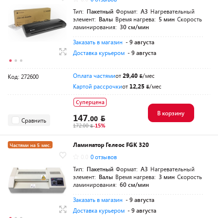
Тип:
Пакетный
Формат:
A3
Нагревательный
элемент:
Валы
Время нагрева:
5 мин
Скорость
ламинирования:
30 см/мин
Заказать в магазин
- 9 августа
Доставка курьером
- 9 августа
Оплата частями
от
29,40
/мес
Код: 272600
Картой рассрочки
от
12,25
/мес
Суперцена
В корзину
147.
00
Сравнить
172.00
-15%
Ламинатор Гелеос FGK 320
Частями на 5 мес.
0.0
0 отзывов
Тип:
Пакетный
Формат:
A3
Нагревательный
элемент:
Валы
Время нагрева:
3 мин
Скорость
ламинирования:
60 см/мин
Заказать в магазин
- 9 августа
Доставка курьером
- 9 августа