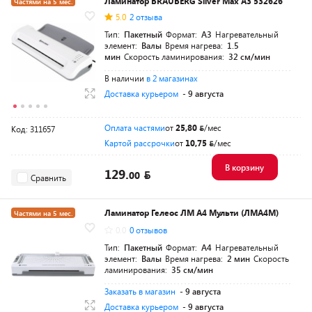
Ламинатор BRAUBERG Silver Max A3 532626
Частями на 5 мес.
5.0
2 отзыва
Тип:
Пакетный
Формат:
A3
Нагревательный
элемент:
Валы
Время нагрева:
1.5
мин
Скорость ламинирования:
32 см/мин
В наличии
в 2 магазинах
Доставка курьером
- 9 августа
Оплата частями
от
25,80
/мес
Код: 311657
Картой рассрочки
от
10,75
/мес
В корзину
129.
00
Сравнить
Ламинатор Гелеос ЛМ A4 Мульти (ЛМА4М)
Частями на 5 мес.
0.0
0 отзывов
Тип:
Пакетный
Формат:
A4
Нагревательный
элемент:
Валы
Время нагрева:
2 мин
Скорость
ламинирования:
35 см/мин
Заказать в магазин
- 9 августа
Доставка курьером
- 9 августа