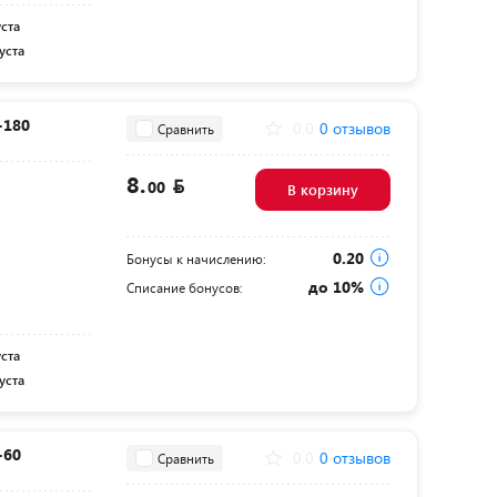
уста
уста
-180
0.0
0 отзывов
Сравнить
8.
00
В корзину
0.20
Бонусы к начислению:
до 10%
Списание бонусов:
уста
уста
-60
0.0
0 отзывов
Сравнить