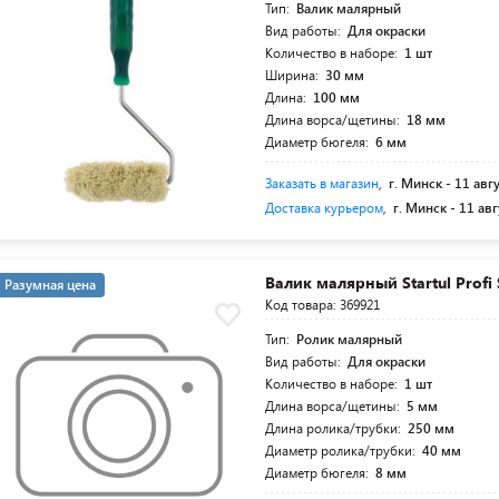
Тип:
Валик малярный
Вид работы:
Для окраски
Количество в наборе:
1 шт
Ширина:
30 мм
Длина:
100 мм
Длина ворса/щетины:
18 мм
Диаметр бюгеля:
6 мм
Заказать в магазин
,
г. Минск -
11 авг
Доставка курьером
,
г. Минск -
11 авг
Валик малярный Startul Profi
Разумная цена
Код товара: 369921
Тип:
Ролик малярный
Вид работы:
Для окраски
Количество в наборе:
1 шт
Длина ворса/щетины:
5 мм
Длина ролика/трубки:
250 мм
Диаметр ролика/трубки:
40 мм
Диаметр бюгеля:
8 мм