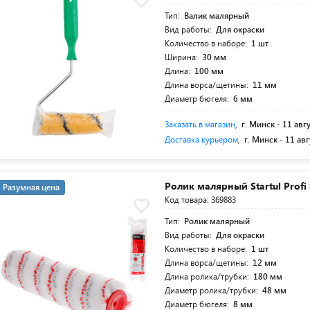
Тип:
Валик малярный
Вид работы:
Для окраски
Количество в наборе:
1 шт
Ширина:
30 мм
Длина:
100 мм
Длина ворса/щетины:
11 мм
Диаметр бюгеля:
6 мм
Заказать в магазин
,
г. Минск -
11 авг
Доставка курьером
,
г. Минск -
11 авг
Ролик малярный Startul Profi
Разумная цена
Код товара: 369883
Тип:
Ролик малярный
Вид работы:
Для окраски
Количество в наборе:
1 шт
Длина ворса/щетины:
12 мм
Длина ролика/трубки:
180 мм
Диаметр ролика/трубки:
48 мм
Диаметр бюгеля:
8 мм