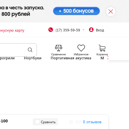
(17) 359-59-59
Вход
онусную карту
Сравнение
Избранное
Корзина
рогрили
Ноутбуки
Портативная акустика
Микроволновы
-100
0.0
0 отзывов
Сравнить