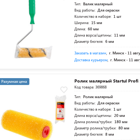
Тип:
Валик малярный
Вид работы:
Для окраски
Количество в наборе:
1 шт
Ширина:
15 мм
Длина:
60 мм
Длина ворса/щетины:
11 мм
Диаметр бюгеля:
6 мм
Заказать в магазин
,
г. Минск -
11 авг
Доставка курьером
,
г. Минск -
11 авг
Ролик малярный Startul Profi
Разумная цена
Код товара: 369868
Тип:
Ролик малярный
Вид работы:
Для окраски
Количество в наборе:
1 шт
Длина ворса/щетины:
20 мм
Длина ролика/трубки:
180 мм
Диаметр ролика/трубки:
80 мм
Диаметр бюгеля:
8 мм