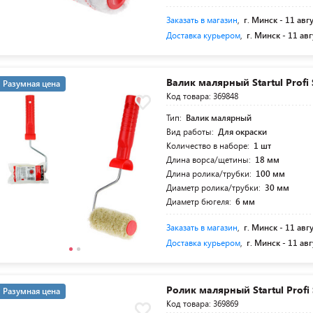
Заказать в магазин
,
г. Минск -
11 авг
Доставка курьером
,
г. Минск -
11 авг
Валик малярный Startul Profi
Разумная цена
Код товара: 369848
Тип:
Валик малярный
Вид работы:
Для окраски
Количество в наборе:
1 шт
Длина ворса/щетины:
18 мм
Длина ролика/трубки:
100 мм
Диаметр ролика/трубки:
30 мм
Диаметр бюгеля:
6 мм
Заказать в магазин
,
г. Минск -
11 авг
Доставка курьером
,
г. Минск -
11 авг
Ролик малярный Startul Profi
Разумная цена
Код товара: 369869