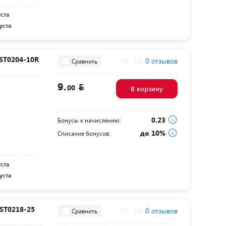
уста
уста
 ST0204-10R
0.0
0 отзывов
Сравнить
9.
00
В корзину
0.23
Бонусы к начислению:
до 10%
Списание бонусов:
уста
уста
 ST0218-25
0.0
0 отзывов
Сравнить