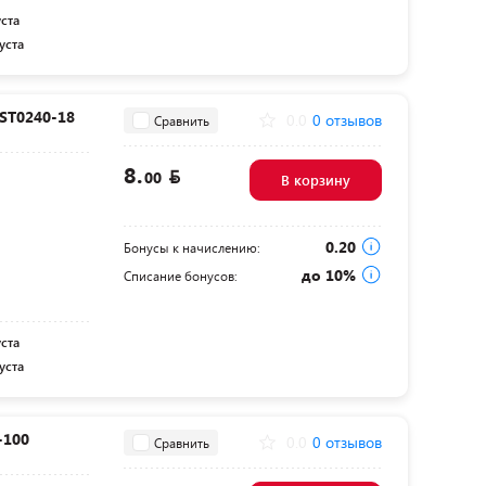
уста
уста
 ST0240-18
0.0
0 отзывов
Сравнить
8.
00
В корзину
0.20
Бонусы к начислению:
до 10%
Списание бонусов:
уста
уста
-100
0.0
0 отзывов
Сравнить