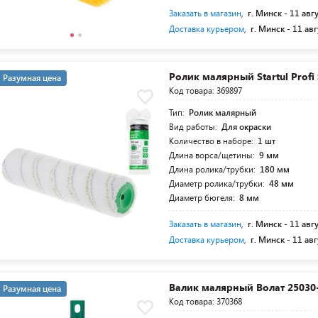
Заказать в магазин
,
г. Минск -
11 авг
Доставка курьером
,
г. Минск -
11 авг
Ролик малярный Startul Profi
Разумная цена
Код товара: 369897
Тип:
Ролик малярный
Вид работы:
Для окраски
Количество в наборе:
1 шт
Длина ворса/щетины:
9 мм
Длина ролика/трубки:
180 мм
Диаметр ролика/трубки:
48 мм
Диаметр бюгеля:
8 мм
Заказать в магазин
,
г. Минск -
11 авг
Доставка курьером
,
г. Минск -
11 авг
Валик малярный Волат 25030
Разумная цена
Код товара: 370368