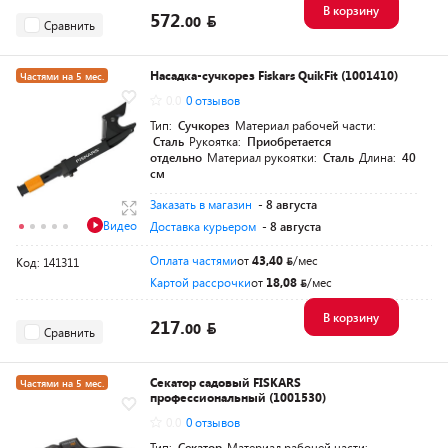
В корзину
572.
00
Сравнить
Насадка-сучкорез Fiskars QuikFit (1001410)
Частями на 5 мес.
0.0
0 отзывов
Разумная цена
Тип:
Сучкорез
Материал рабочей части:
Сталь
Рукоятка:
Приобретается
отдельно
Материал рукоятки:
Сталь
Длина:
40
см
Заказать в магазин
- 8 августа
Видео
Доставка курьером
- 8 августа
Оплата частями
от
43,40
/мес
Код: 141311
Картой рассрочки
от
18,08
/мес
В корзину
217.
00
Сравнить
Секатор садовый FISKARS
Частями на 5 мес.
профессиональный (1001530)
Разумная цена
0.0
0 отзывов
Тип:
Секатор
Материал рабочей части: