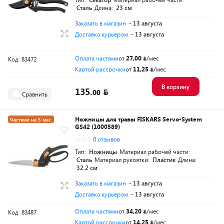
Сталь
Длина:
23 см
Заказать в магазин
- 13 августа
Доставка курьером
- 13 августа
Оплата частями
от
27,00
/мес
Код: 83472
Картой рассрочки
от
11,25
/мес
В корзину
135.
00
Сравнить
Ножницы для травы FISKARS Servo-System
Частями на 5 мес.
GS42 (1000589)
Разумная цена
0.0
0 отзывов
Тип:
Ножницы
Материал рабочей части:
Сталь
Материал рукоятки:
Пластик
Длина:
32.2 см
Заказать в магазин
- 13 августа
Доставка курьером
- 13 августа
Оплата частями
от
34,20
/мес
Код: 83487
Картой рассрочки
от
14,25
/мес