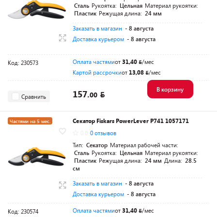
Сталь
Рукоятка:
Цельная
Материал рукоятки:
Пластик
Режущая длина:
24 мм
Заказать в магазин
- 8 августа
Доставка курьером
- 8 августа
Оплата частями
от
31,40
/мес
Код: 230573
Картой рассрочки
от
13,08
/мес
В корзину
157.
00
Сравнить
Секатор Fiskars PowerLever P741 1057171
Частями на 5 мес.
0.0
0 отзывов
Разумная цена
Тип:
Секатор
Материал рабочей части:
Сталь
Рукоятка:
Цельная
Материал рукоятки:
Пластик
Режущая длина:
24 мм
Длина:
28.5
см
Заказать в магазин
- 8 августа
Доставка курьером
- 8 августа
Оплата частями
от
31,40
/мес
Код: 230574