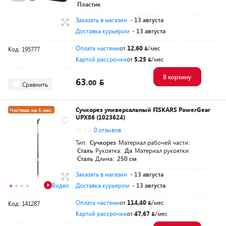
Пластик
Заказать в магазин
- 13 августа
Доставка курьером
- 13 августа
Оплата частями
от
12,60
/мес
Код: 195777
Картой рассрочки
от
5,25
/мес
В корзину
63.
00
Сравнить
Сучкорез универсальный FISKARS PowerGear
Частями на 5 мес.
UPX86 (1023624)
Разумная цена
0.0
0 отзывов
Тип:
Сучкорез
Материал рабочей части:
Сталь
Рукоятка:
Да
Материал рукоятки:
Сталь
Длина:
250 см
Заказать в магазин
- 13 августа
Видео
Доставка курьером
- 13 августа
Оплата частями
от
114,40
/мес
Код: 141287
Картой рассрочки
от
47,67
/мес