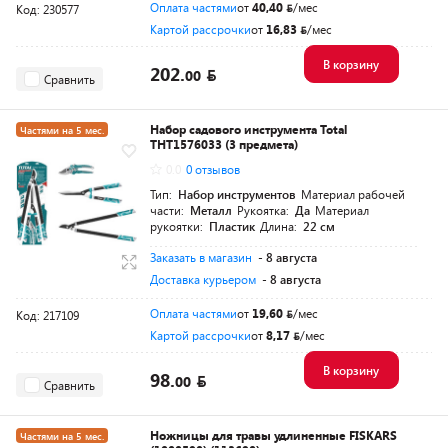
Оплата частями
от
40,40
/мес
Код: 230577
Картой рассрочки
от
16,83
/мес
В корзину
202.
00
Сравнить
Набор садового инструмента Total
Частями на 5 мес.
THT1576033 (3 предмета)
Разумная цена
0.0
0 отзывов
Тип:
Набор инструментов
Материал рабочей
части:
Металл
Рукоятка:
Да
Материал
рукоятки:
Пластик
Длина:
22 см
Заказать в магазин
- 8 августа
Доставка курьером
- 8 августа
Оплата частями
от
19,60
/мес
Код: 217109
Картой рассрочки
от
8,17
/мес
В корзину
98.
00
Сравнить
Ножницы для травы удлиненные FISKARS
Частями на 5 мес.