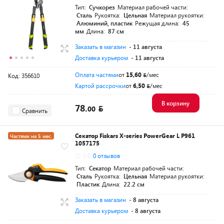
Тип:
Сучкорез
Материал рабочей части:
Сталь
Рукоятка:
Цельная
Материал рукоятки:
Алюминий, пластик
Режущая длина:
45
мм
Длина:
87 см
Заказать в магазин
- 11 августа
Доставка курьером
- 11 августа
Оплата частями
от
15,60
/мес
Код: 356610
Картой рассрочки
от
6,50
/мес
В корзину
78.
00
Сравнить
Секатор Fiskars X-series PowerGear L P961
Частями на 5 мес.
1057175
Разумная цена
0.0
0 отзывов
Тип:
Секатор
Материал рабочей части:
Сталь
Рукоятка:
Цельная
Материал рукоятки:
Пластик
Длина:
22.2 см
Заказать в магазин
- 8 августа
Доставка курьером
- 8 августа