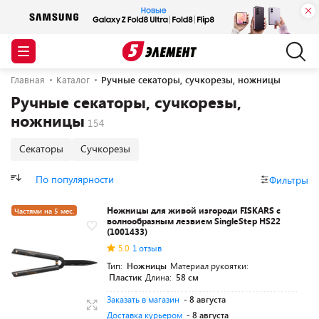
Главная
Каталог
Ручные секаторы, сучкорезы, ножницы
Ручные секаторы, сучкорезы,
ножницы
Секаторы
Сучкорезы
По популярности
Фильтры
Ножницы для живой изгороди FISKARS с
Частями на 5 мес.
волнообразным лезвием SingleStep HS22
Разумная цена
(1001433)
5.0
1 отзыв
Тип:
Ножницы
Материал рукоятки:
Пластик
Длина:
58 см
Заказать в магазин
- 8 августа
Доставка курьером
- 8 августа