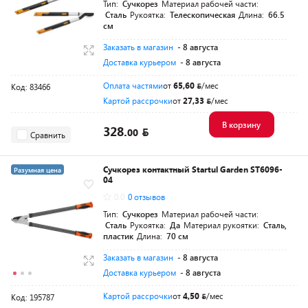
Тип:
Сучкорез
Материал рабочей части:
Сталь
Рукоятка:
Телескопическая
Длина:
66.5
см
Заказать в магазин
- 8 августа
Доставка курьером
- 8 августа
Оплата частями
от
65,60
/мес
Код: 83466
Картой рассрочки
от
27,33
/мес
В корзину
328.
00
Сравнить
Сучкорез контактный Startul Garden ST6096-
Разумная цена
04
0.0
0 отзывов
Тип:
Сучкорез
Материал рабочей части:
Сталь
Рукоятка:
Да
Материал рукоятки:
Сталь,
пластик
Длина:
70 см
Заказать в магазин
- 8 августа
Доставка курьером
- 8 августа
Картой рассрочки
от
4,50
/мес
Код: 195787