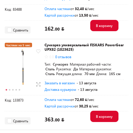
Оплата частями
от
32,40
/мес
Код: 83488
Картой рассрочки
от
13,50
/мес
В корзину
162.
00
Сравнить
Сучкорез универсальный FISKARS PowerGear
Частями на 5 мес.
UPX82 (1023625)
Разумная цена
0.0
0 отзывов
Тип:
Сучкорез
Материал рабочей части:
Сталь
Рукоятка:
Да
Материал рукоятки:
Сталь
Режущая длина:
70 мм
Длина:
165 см
Заказать в магазин
- 13 августа
Доставка курьером
- 13 августа
Оплата частями
от
72,60
/мес
Код: 133873
Картой рассрочки
от
30,25
/мес
В корзину
363.
00
Сравнить