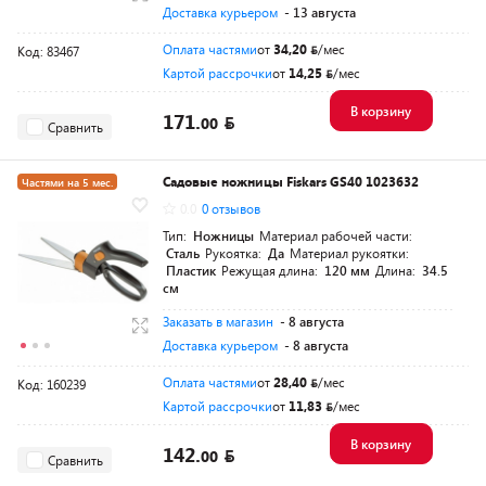
Доставка курьером
- 13 августа
Оплата частями
от
34,20
/мес
Код: 83467
Картой рассрочки
от
14,25
/мес
В корзину
171.
00
Сравнить
Садовые ножницы Fiskars GS40 1023632
Частями на 5 мес.
0.0
0 отзывов
Разумная цена
Тип:
Ножницы
Материал рабочей части:
Сталь
Рукоятка:
Да
Материал рукоятки:
Пластик
Режущая длина:
120 мм
Длина:
34.5
см
Заказать в магазин
- 8 августа
Доставка курьером
- 8 августа
Оплата частями
от
28,40
/мес
Код: 160239
Картой рассрочки
от
11,83
/мес
В корзину
142.
00
Сравнить