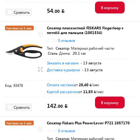
В корзину
54.
00
Сравнить
Секатор плоскостной FISKARS Fingerloop с
Частями на 5 мес.
петлёй для пальцев (1001534)
Разумная цена
0.0
0 отзывов
Тип:
Секатор
Материал рабочей части:
Сталь
Длина:
20.1 см
Заказать в магазин
- 13 августа
Доставка курьером
- 13 августа
Оплата частями
от
28,40
/мес
Код: 83478
Картой рассрочки
от
11,83
/мес
В корзину
142.
00
Сравнить
Секатор Fiskars Plus PowerLever P721 1057170
Частями на 5 мес.
0.0
0 отзывов
Разумная цена
Тип:
Секатор
Материал рабочей части: