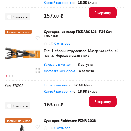
Картой рассрочки
от
13,08
/мес
В корзину
157.
00
Сравнить
Сучкорез+секатор FISKARS L28+P26 Set
Частями на 5 мес.
1057760
Разумная цена
0.0
0 отзывов
Тип:
Набор инструментов
Материал рабочей
части:
Нержавеющая сталь
Заказать в магазин
- 8 августа
Доставка курьером
- 8 августа
Оплата частями
от
32,60
/мес
Код: 370902
Картой рассрочки
от
13,58
/мес
В корзину
163.
00
Сравнить
Сучкорез Fieldmann FZNR 1023
Частями на 5 мес.
0.0
0 отзывов
Разумная цена