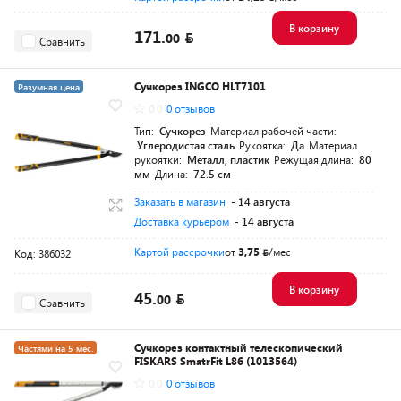
В корзину
171.
00
Сравнить
Сучкорез INGCO HLT7101
Разумная цена
0.0
0 отзывов
Тип:
Сучкорез
Материал рабочей части:
Углеродистая сталь
Рукоятка:
Да
Материал
рукоятки:
Металл, пластик
Режущая длина:
80
мм
Длина:
72.5 см
Заказать в магазин
- 14 августа
Доставка курьером
- 14 августа
Картой рассрочки
от
3,75
/мес
Код: 386032
В корзину
45.
00
Сравнить
Сучкорез контактный телескопический
Частями на 5 мес.
FISKARS SmatrFit L86 (1013564)
Разумная цена
0.0
0 отзывов