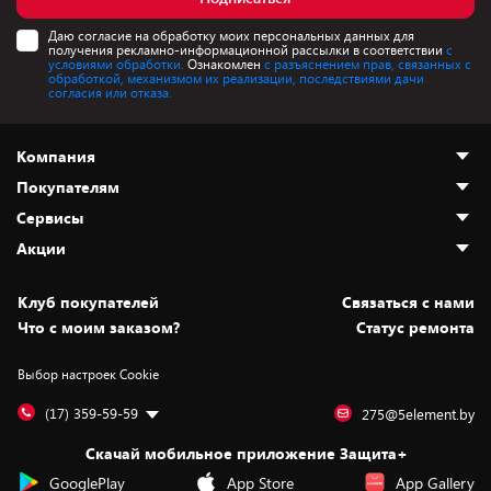
Даю согласие на обработку моих персональных данных для
получения рекламно-информационной рассылки в соответствии
с
условиями обработки.
Ознакомлен
с разъяснением прав, связанных с
обработкой, механизмом их реализации, последствиями дачи
согласия или отказа.
Компания
Покупателям
О нас
Сервисы
Адреса магазинов
Как сделать заказ
Акции
Новости
Оплата и доставка
Программа «Защита+»
Статьи и обзоры
Безналичный расчёт
Установка техники
Скидки и промокоды
Клуб покупателей
Cвязаться с нами
Вакансии
Обмен и возврат товара
Для игровых консолей
Белорусские товары
Что с моим заказом?
Статус ремонта
Контакты
Юридическая информация
Подписки на видеосервисы
Подарки
Выбор настроек Cookie
Дай пять добру!
Обработка персональных данных
Для мобильных устройств
Бонусы
Подарочные карты
Для компьютеров
Оплата частями
(17) 359-59-59
275@5element.by
Утилизация старой техники
Новинки
Скачай мобильное приложение Защита+
Сервисные центры
Уценка
GooglePlay
App Store
App Gallery