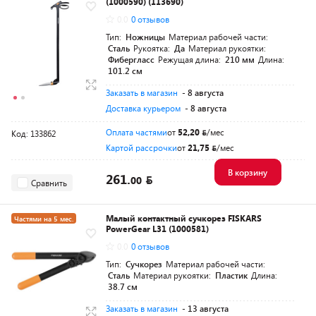
(1000590) (113690)
Разумная цена
0.0
0 отзывов
Тип:
Ножницы
Материал рабочей части:
Сталь
Рукоятка:
Да
Материал рукоятки:
Фибергласс
Режущая длина:
210 мм
Длина:
101.2 см
Заказать в магазин
- 8 августа
Доставка курьером
- 8 августа
Оплата частями
от
52,20
/мес
Код: 133862
Картой рассрочки
от
21,75
/мес
В корзину
261.
00
Сравнить
Малый контактный сучкорез FISKARS
Частями на 5 мес.
PowerGear L31 (1000581)
Разумная цена
0.0
0 отзывов
Тип:
Сучкорез
Материал рабочей части:
Сталь
Материал рукоятки:
Пластик
Длина:
38.7 см
Заказать в магазин
- 13 августа