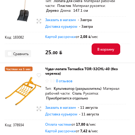
Тип:
Лопата для снега
Материал рабочей
части:
Пластик
Материал рукоятки:
Дерево
Длина:
147.1 см
Заказать в магазин
- Завтра
Доставка курьером
- Завтра
Картой рассрочки
от
2,08
/мес
Код: 183082
В корзину
25.
00
Сравнить
Чудо-лопата Tornadica TOR-32CHL-40 (без
Частями на 5 мес.
черенка)
Разумная цена
0.0
0 отзывов
Тип:
Культиватор (разрыхлитель)
Материал
рабочей части:
Сталь
Рукоятка:
Приобретается отдельно
Заказать в магазин
- 11 августа
Доставка курьером
- 11 августа
Оплата частями
от
17,80
/мес
Код: 378934
Картой рассрочки
от
7,42
/мес