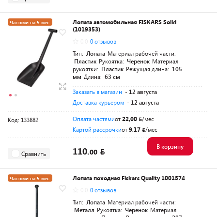
Лопата автомобильная FISKARS Solid
Частями на 5 мес.
(1019353)
Разумная цена
0.0
0 отзывов
Тип:
Лопата
Материал рабочей части:
Пластик
Рукоятка:
Черенок
Материал
рукоятки:
Пластик
Режущая длина:
105
мм
Длина:
63 см
Заказать в магазин
- 12 августа
Доставка курьером
- 12 августа
Оплата частями
от
22,00
/мес
Код: 133882
Картой рассрочки
от
9,17
/мес
В корзину
110.
00
Сравнить
Лопата походная Fiskars Quality 1001574
Частями на 5 мес.
0.0
0 отзывов
Разумная цена
Тип:
Лопата
Материал рабочей части:
Металл
Рукоятка:
Черенок
Материал