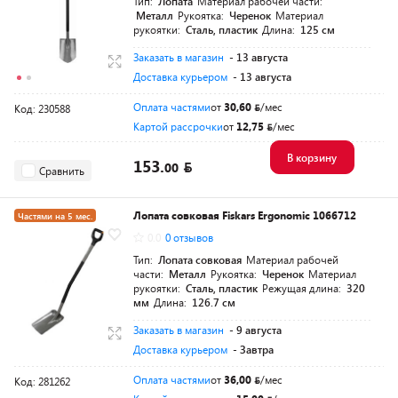
Тип:
Лопата
Материал рабочей части:
Металл
Рукоятка:
Черенок
Материал
рукоятки:
Сталь, пластик
Длина:
125 см
Заказать в магазин
- 13 августа
Доставка курьером
- 13 августа
Оплата частями
от
30,60
/мес
Код: 230588
Картой рассрочки
от
12,75
/мес
В корзину
153.
00
Сравнить
Лопата совковая Fiskars Ergonomic 1066712
Частями на 5 мес.
0.0
0 отзывов
Разумная цена
Тип:
Лопата совковая
Материал рабочей
части:
Металл
Рукоятка:
Черенок
Материал
рукоятки:
Сталь, пластик
Режущая длина:
320
мм
Длина:
126.7 см
Заказать в магазин
- 9 августа
Доставка курьером
- Завтра
Оплата частями
от
36,00
/мес
Код: 281262