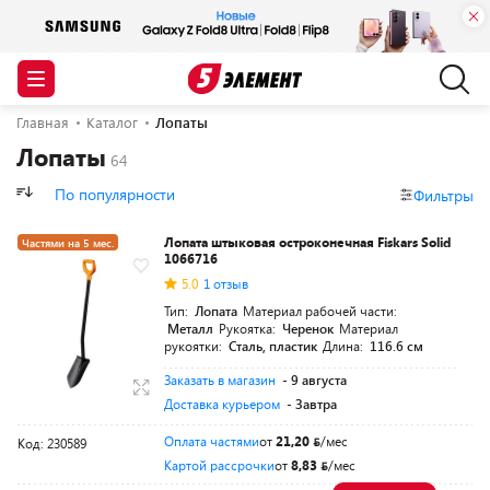
Главная
Каталог
Лопаты
Лопаты
По популярности
Фильтры
Лопата штыковая остроконечная Fiskars Solid
Частями на 5 мес.
1066716
Разумная цена
5.0
1 отзыв
Тип:
Лопата
Материал рабочей части:
Металл
Рукоятка:
Черенок
Материал
рукоятки:
Сталь, пластик
Длина:
116.6 см
Заказать в магазин
- 9 августа
Доставка курьером
- Завтра
Оплата частями
от
21,20
/мес
Код: 230589
Картой рассрочки
от
8,83
/мес