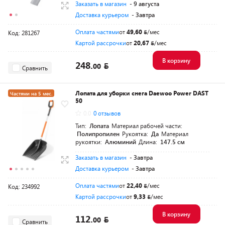
Заказать в магазин
- 9 августа
Доставка курьером
- Завтра
Оплата частями
от
49,60
/мес
Код: 281267
Картой рассрочки
от
20,67
/мес
В корзину
248.
00
Сравнить
Лопата для уборки снега Daewoo Power DAST
Частями на 5 мес.
50
Разумная цена
0.0
0 отзывов
Тип:
Лопата
Материал рабочей части:
Полипропилен
Рукоятка:
Да
Материал
рукоятки:
Алюминий
Длина:
147.5 см
Заказать в магазин
- Завтра
Доставка курьером
- Завтра
Оплата частями
от
22,40
/мес
Код: 234992
Картой рассрочки
от
9,33
/мес
В корзину
112.
00
Сравнить