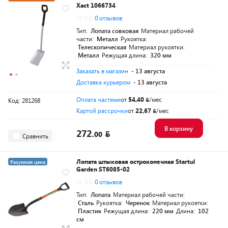
Xact 1066734
Разумная цена
0.0
0 отзывов
Тип:
Лопата совковая
Материал рабочей
части:
Металл
Рукоятка:
Телескопическая
Материал рукоятки:
Металл
Режущая длина:
320 мм
Заказать в магазин
- 13 августа
Доставка курьером
- 13 августа
Оплата частями
от
54,40
/мес
Код: 281268
Картой рассрочки
от
22,67
/мес
В корзину
272.
00
Сравнить
Лопата штыковая остроконечная Startul
Разумная цена
Garden ST6085-02
0.0
0 отзывов
Тип:
Лопата
Материал рабочей части:
Сталь
Рукоятка:
Черенок
Материал рукоятки:
Пластик
Режущая длина:
220 мм
Длина:
102
см