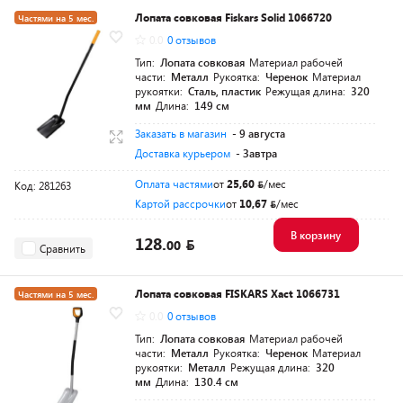
Лопата совковая Fiskars Solid 1066720
Частями на 5 мес.
0.0
0 отзывов
Разумная цена
Тип:
Лопата совковая
Материал рабочей
части:
Металл
Рукоятка:
Черенок
Материал
рукоятки:
Сталь, пластик
Режущая длина:
320
мм
Длина:
149 см
Заказать в магазин
- 9 августа
Доставка курьером
- Завтра
Оплата частями
от
25,60
/мес
Код: 281263
Картой рассрочки
от
10,67
/мес
В корзину
128.
00
Сравнить
Лопата совковая FISKARS Xact 1066731
Частями на 5 мес.
0.0
0 отзывов
Разумная цена
Тип:
Лопата совковая
Материал рабочей
части:
Металл
Рукоятка:
Черенок
Материал
рукоятки:
Металл
Режущая длина:
320
мм
Длина:
130.4 см