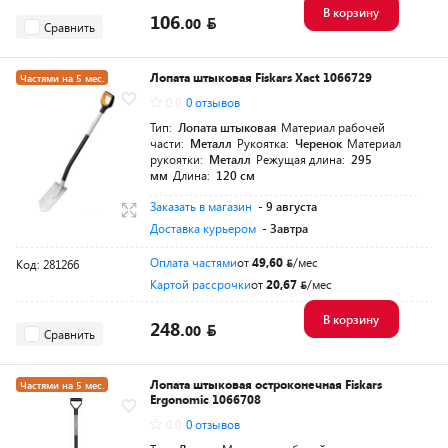
В корзину
106.
00
Сравнить
Лопата штыковая Fiskars Xact 1066729
Частями на 5 мес.
0.0
0 отзывов
Разумная цена
Тип:
Лопата штыковая
Материал рабочей
части:
Металл
Рукоятка:
Черенок
Материал
рукоятки:
Металл
Режущая длина:
295
мм
Длина:
120 см
Заказать в магазин
- 9 августа
Доставка курьером
- Завтра
Оплата частями
от
49,60
/мес
Код: 281266
Картой рассрочки
от
20,67
/мес
В корзину
248.
00
Сравнить
Лопата штыковая остроконечная Fiskars
Частями на 5 мес.
Ergonomic 1066708
Разумная цена
0.0
0 отзывов