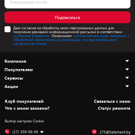
Подписаться
Даю согласие на обработку моих персональных данных для
получения рекламно-информационной рассылки в соответствии
с
условиями обработки.
Ознакомлен
с разъяснением прав, связанных с
обработкой, механизмом их реализации, последствиями дачи
согласия или отказа.
Компания
Покупателям
О нас
Сервисы
Адреса магазинов
Как сделать заказ
Акции
Новости
Оплата и доставка
Программа «Защита+»
Статьи и обзоры
Безналичный расчёт
Установка техники
Скидки и промокоды
Клуб покупателей
Cвязаться с нами
Вакансии
Обмен и возврат товара
Для игровых консолей
Белорусские товары
Что с моим заказом?
Статус ремонта
Контакты
Юридическая информация
Подписки на видеосервисы
Подарки
Выбор настроек Cookie
Дай пять добру!
Обработка персональных данных
Для мобильных устройств
Бонусы
Подарочные карты
Для компьютеров
Оплата частями
(17) 359-59-59
275@5element.by