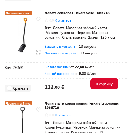
Лопата совковая Fiskars Solid 1066718
Частями на 5 мес.
0.0
0 отзывов
Разумная цена
Тип:
Лопата
Материал рабочей части:
Металл
Рукоятка:
Черенок
Материал
рукоятки:
Сталь, пластик
Длина:
126.7 см
Заказать в магазин
- 13 августа
Доставка курьером
- 13 августа
Оплата частями
от
22,40
/мес
Код: 230591
Картой рассрочки
от
9,33
/мес
В корзину
112.
00
Сравнить
Лопата штыковая прямая Fiskars Ergonomic
Частями на 5 мес.
1066710
Разумная цена
0.0
0 отзывов
Тип:
Лопата
Материал рабочей части:
Сталь
Рукоятка:
Черенок
Материал рукоятки:
Сталь, пластик
Режущая длина:
195