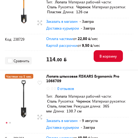
Тип:
Лопата
Материал рабочей части:
Сталь
Рукоятка:
Черенок
Материал рукоятки:
Пластик
Длина:
126 см
Заказать в магазин
- Завтра
Доставка курьером
- Завтра
Оплата частями
от
22,80
/мес
Код: 238729
Картой рассрочки
от
9,50
/мес
В корзину
114.
00
Сравнить
Лопата штыковая FISKARS Ergonomic Pro
Частями на 5 мес.
1066709
Разумная цена
0.0
0 отзывов
Тип:
Лопата
Материал рабочей части:
Сталь
Рукоятка:
Черенок
Материал рукоятки:
Сталь, пластик
Режущая длина:
365
мм
Длина:
130.7 см
Заказать в магазин
- 9 августа
Доставка курьером
- Завтра
Оплата частями
от
40,00
/мес