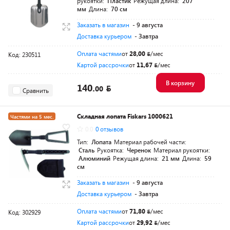
рукоятки:
Пластик
Режущая длина:
207
мм
Длина:
70 см
Заказать в магазин
- 9 августа
Доставка курьером
- Завтра
Оплата частями
от
28,00
/мес
Код: 230511
Картой рассрочки
от
11,67
/мес
В корзину
140.
00
Сравнить
Складная лопата Fiskars 1000621
Частями на 5 мес.
0.0
0 отзывов
Разумная цена
Тип:
Лопата
Материал рабочей части:
Сталь
Рукоятка:
Черенок
Материал рукоятки:
Алюминий
Режущая длина:
21 мм
Длина:
59
см
Заказать в магазин
- 9 августа
Доставка курьером
- Завтра
Оплата частями
от
71,80
/мес
Код: 302929
Картой рассрочки
от
29,92
/мес