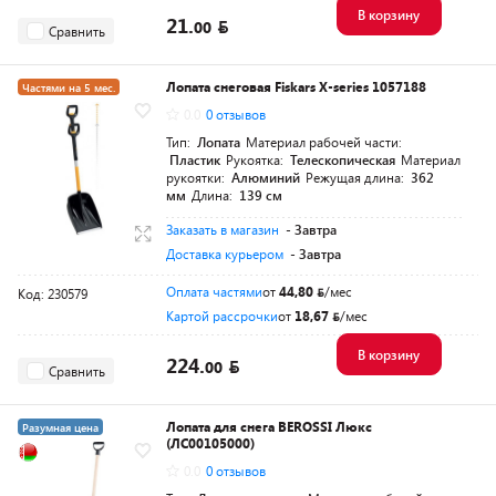
В корзину
21.
00
Сравнить
Лопата снеговая Fiskars X-series 1057188
Частями на 5 мес.
0.0
0 отзывов
Разумная цена
Тип:
Лопата
Материал рабочей части:
Пластик
Рукоятка:
Телескопическая
Материал
рукоятки:
Алюминий
Режущая длина:
362
мм
Длина:
139 см
Заказать в магазин
- Завтра
Доставка курьером
- Завтра
Оплата частями
от
44,80
/мес
Код: 230579
Картой рассрочки
от
18,67
/мес
В корзину
224.
00
Сравнить
Лопата для снега BEROSSI Люкс
Разумная цена
(ЛС00105000)
0.0
0 отзывов