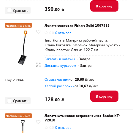
В корзину
359.
00
Сравнить
Лопата совковая Fiskars Solid 1067518
Частями на 5 мес.
0.0
0 отзывов
Разумная цена
Тип:
Лопата
Материал рабочей части:
Сталь
Рукоятка:
Черенок
Материал рукоятки:
Сталь, пластик
Длина:
122.7 см
Заказать в магазин
- Завтра
Доставка курьером
- Завтра
Оплата частями
от
25,60
/мес
Код: 236044
Картой рассрочки
от
10,67
/мес
В корзину
128.
00
Сравнить
Лопата штыковая остроконечная Bradas KT-
Частями на 5 мес.
V2010
Разумная цена
0.0
0 отзывов