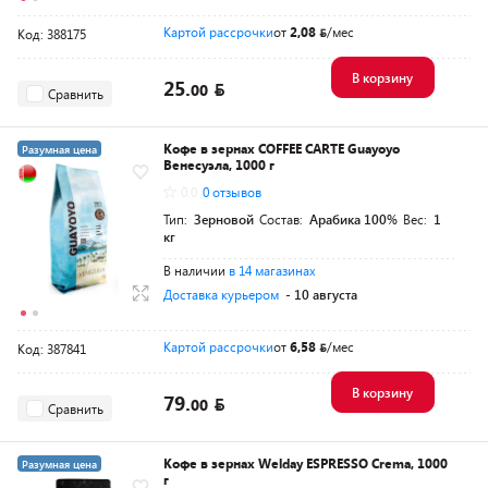
Картой рассрочки
от
2,08
/мес
Код: 388175
В корзину
25.
00
Сравнить
Кофе в зернах COFFEE CARTE Guayoyo
Разумная цена
Венесуэла, 1000 г
0.0
0 отзывов
Тип:
Зерновой
Состав:
Арабика 100%
Вес:
1
кг
В наличии
в 14 магазинах
Доставка курьером
- 10 августа
Картой рассрочки
от
6,58
/мес
Код: 387841
В корзину
79.
00
Сравнить
Кофе в зернах Welday ESPRESSO Crema, 1000
Разумная цена
г