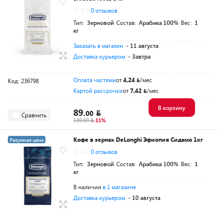
0.0
0 отзывов
Тип:
Зерновой
Состав:
Арабика 100%
Вес:
1
кг
Заказать в магазин
- 11 августа
Доставка курьером
- Завтра
Оплата частями
от
4,24
/мес
Код: 236798
Картой рассрочки
от
7,42
/мес
В корзину
89.
00
Сравнить
100.00
-11%
Кофе в зернах DeLonghi Эфиопия Сидамо 1кг
Разумная цена
0.0
0 отзывов
Тип:
Зерновой
Состав:
Арабика 100%
Вес:
1
кг
В наличии
в 1 магазине
Доставка курьером
- 10 августа