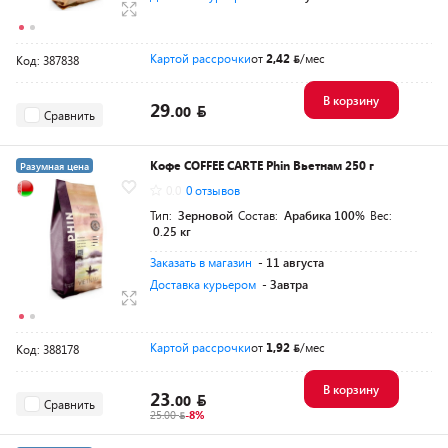
Картой рассрочки
от
2,42
/мес
Код: 387838
В корзину
29.
00
Сравнить
Кофе COFFEE CARTE Phin Вьетнам 250 г
Разумная цена
0.0
0 отзывов
Тип:
Зерновой
Состав:
Арабика 100%
Вес:
0.25 кг
Заказать в магазин
- 11 августа
Доставка курьером
- Завтра
Картой рассрочки
от
1,92
/мес
Код: 388178
В корзину
23.
00
Сравнить
25.00
-8%