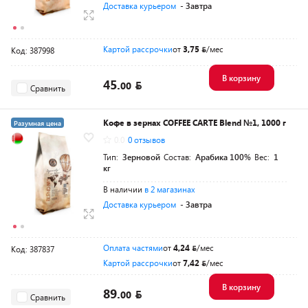
Доставка курьером
- Завтра
Картой рассрочки
от
3,75
/мес
Код: 387998
В корзину
45.
00
Сравнить
Кофе в зернах COFFEE CARTE Blend №1, 1000 г
Разумная цена
0.0
0 отзывов
Тип:
Зерновой
Состав:
Арабика 100%
Вес:
1
кг
В наличии
в 2 магазинах
Доставка курьером
- Завтра
Оплата частями
от
4,24
/мес
Код: 387837
Картой рассрочки
от
7,42
/мес
В корзину
89.
00
Сравнить