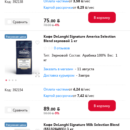
Оплата частями
от
3,58
/мес
Код: 392138
Картой рассрочки
от
6,25
/мес
В корзину
75.
00
Сравнить
78.00
-4%
Кофе DeLonghi Signature America Selection
Разумная цена
Blend зерновой 1 кг
0.0
0 отзывов
Тип:
Зерновой
Состав:
Арабика 100%
Вес:
1
кг
Заказать в магазин
- 11 августа
Доставка курьером
- Завтра
Оплата частями
от
4,24
/мес
Код: 392154
Картой рассрочки
от
7,42
/мес
В корзину
89.
00
Сравнить
98.00
-9%
Кофе DeLonghi Signature Milk Selection Blend
Разумная цена
(5513284931) 1 кг