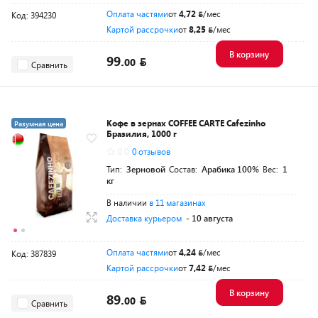
Оплата частями
от
4,72
/мес
Код: 394230
Картой рассрочки
от
8,25
/мес
В корзину
99.
00
Сравнить
Кофе в зернах COFFEE CARTE Cafezinho
Разумная цена
Бразилия, 1000 г
0.0
0 отзывов
Тип:
Зерновой
Состав:
Арабика 100%
Вес:
1
кг
В наличии
в 11 магазинах
Доставка курьером
- 10 августа
Оплата частями
от
4,24
/мес
Код: 387839
Картой рассрочки
от
7,42
/мес
В корзину
89.
00
Сравнить