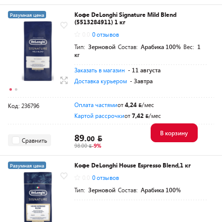
Кофе DeLonghi Signature Mild Blend
Разумная цена
(5513284911) 1 кг
0.0
0 отзывов
Тип:
Зерновой
Состав:
Арабика 100%
Вес:
1
кг
Заказать в магазин
- 11 августа
Доставка курьером
- Завтра
Оплата частями
от
4,24
/мес
Код: 236796
Картой рассрочки
от
7,42
/мес
В корзину
89.
00
Сравнить
98.00
-9%
Кофе DeLonghi House Espresso Blend,1 кг
Разумная цена
0.0
0 отзывов
Тип:
Зерновой
Состав:
Арабика 100%