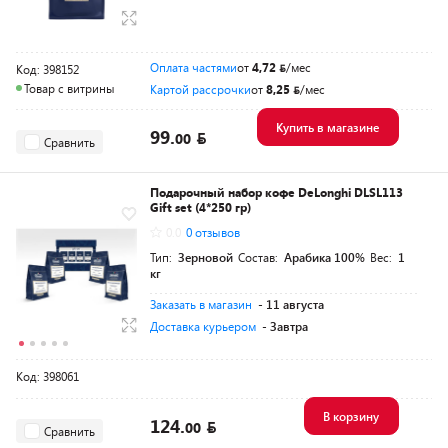
Оплата частями
от
4,72
/мес
Код: 398152
Товар с витрины
Картой рассрочки
от
8,25
/мес
Купить в магазине
99.
00
Сравнить
Подарочный набор кофе DeLonghi DLSL113
Gift set (4*250 гр)
0.0
0 отзывов
Тип:
Зерновой
Состав:
Арабика 100%
Вес:
1
кг
Заказать в магазин
- 11 августа
Доставка курьером
- Завтра
Код: 398061
В корзину
124.
00
Сравнить