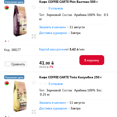
Кофе COFFEE CARTE Phin Вьетнам 500 г
Разумная цена
0.0
0 отзывов
Тип:
Зерновой
Состав:
Арабика 100%
Вес:
0.5
кг
Заказать в магазин
- 11 августа
Доставка курьером
- Завтра
Картой рассрочки
от
3,42
/мес
Код: 388177
В корзину
41.
00
Сравнить
44.00
-7%
Кофе COFFEE CARTE Tinto Колумбия 250 г
Разумная цена
0.0
0 отзывов
Тип:
Зерновой
Состав:
Арабика 100%
Вес:
0.25 кг
Заказать в магазин
- 11 августа
Доставка курьером
- Завтра