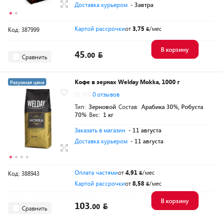
Доставка курьером
- Завтра
Картой рассрочки
от
3,75
/мес
Код: 387999
В корзину
45.
00
Сравнить
Кофе в зернах Welday Mokka, 1000 г
Разумная цена
0.0
0 отзывов
Тип:
Зерновой
Состав:
Арабика 30%, Робуста
70%
Вес:
1 кг
Заказать в магазин
- 11 августа
Доставка курьером
- 11 августа
Оплата частями
от
4,91
/мес
Код: 388943
Картой рассрочки
от
8,58
/мес
В корзину
103.
00
Сравнить