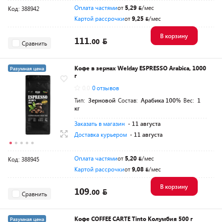
Оплата частями
от
5,29
/мес
Код: 388942
Картой рассрочки
от
9,25
/мес
В корзину
111.
00
Сравнить
Кофе в зернах Welday ESPRESSO Arabica, 1000
Разумная цена
г
0.0
0 отзывов
Тип:
Зерновой
Состав:
Арабика 100%
Вес:
1
кг
Заказать в магазин
- 11 августа
Доставка курьером
- 11 августа
Оплата частями
от
5,20
/мес
Код: 388945
Картой рассрочки
от
9,08
/мес
В корзину
109.
00
Сравнить
Кофе COFFEE CARTE Tinto Колумбия 500 г
Разумная цена