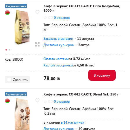
Кофе в зернах COFFEE CARTE Tinto Колумбия,
Разумная цена
1000 г
0.0
0 отзывов
Тип:
Зерновой
Состав:
Арабика 100%
Вес:
1
кг
Заказать в магазин
- 11 августа
Доставка курьером
- Завтра
Оплата частями
от
3,72
/мес
Код: 388000
Картой рассрочки
от
6,50
/мес
В корзину
78.
00
Сравнить
Кофе в зернах COFFEE CARTE Blend №1, 250 г
Разумная цена
0.0
0 отзывов
Тип:
Зерновой
Состав:
Арабика 100%
Вес:
0.25 кг
В наличии
в 14 магазинах
Доставка курьером
- 10 августа