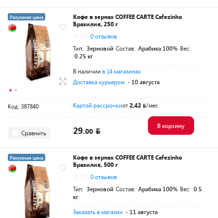
Кофе в зернах COFFEE CARTE Cafezinho
Разумная цена
Бразилия, 250 г
0.0
0 отзывов
Тип:
Зерновой
Состав:
Арабика 100%
Вес:
0.25 кг
В наличии
в 14 магазинах
Доставка курьером
- 10 августа
Картой рассрочки
от
2,42
/мес
Код: 387840
В корзину
29.
00
Сравнить
Кофе в зернах COFFEE CARTE Cafezinho
Разумная цена
Бразилия, 500 г
0.0
0 отзывов
Тип:
Зерновой
Состав:
Арабика 100%
Вес:
0.5
кг
Заказать в магазин
- 11 августа