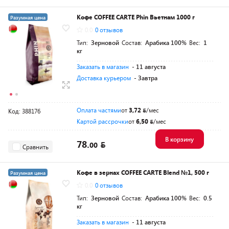
Кофе COFFEE CARTE Phin Вьетнам 1000 г
Разумная цена
0.0
0 отзывов
Тип:
Зерновой
Состав:
Арабика 100%
Вес:
1
кг
Заказать в магазин
- 11 августа
Доставка курьером
- Завтра
Оплата частями
от
3,72
/мес
Код: 388176
Картой рассрочки
от
6,50
/мес
В корзину
78.
00
Сравнить
Кофе в зернах COFFEE CARTE Blend №1, 500 г
Разумная цена
0.0
0 отзывов
Тип:
Зерновой
Состав:
Арабика 100%
Вес:
0.5
кг
Заказать в магазин
- 11 августа