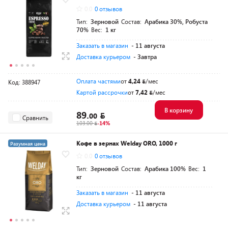
0.0
0 отзывов
Тип:
Зерновой
Состав:
Арабика 30%, Робуста
70%
Вес:
1 кг
Заказать в магазин
- 11 августа
Доставка курьером
- Завтра
Оплата частями
от
4,24
/мес
Код: 388947
Картой рассрочки
от
7,42
/мес
В корзину
89.
00
Сравнить
103.00
-14%
Кофе в зернах Welday ORO, 1000 г
Разумная цена
0.0
0 отзывов
Тип:
Зерновой
Состав:
Арабика 100%
Вес:
1
кг
Заказать в магазин
- 11 августа
Доставка курьером
- 11 августа