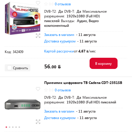
0.0
0 отзывов
DVB-T2:
Да
DVB-T:
Да
Максимальное
разрешение:
1920х1080 (Full HD)
пикселей
Выходы:
Аудио, Видео
компонентный
Заказать в магазин
- 11 августа
Доставка курьером
- 11 августа
Картой рассрочки
от
4,67
/мес
Код: 342409
В корзину
56.
00
Сравнить
Приемник цифрового ТВ Cadena CDT-2351SB
0.0
0 отзывов
DVB-T2:
Да
DVB-T:
Да
Максимальное
разрешение:
1920х1080 (Full HD) пикселей
Заказать в магазин
- 11 августа
Доставка курьером
- 11 августа