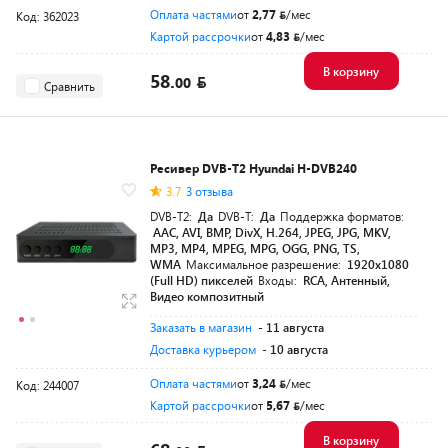
Оплата частями
от
2,77
/мес
Код: 362023
Картой рассрочки
от
4,83
/мес
В корзину
58.
00
Сравнить
Ресивер DVB-T2 Hyundai H-DVB240
3.7
3 отзыва
DVB-T2:
Да
DVB-T:
Да
Поддержка форматов:
AAC, AVI, BMP, DivX, H.264, JPEG, JPG, MKV,
MP3, MP4, MPEG, MPG, OGG, PNG, TS,
WMA
Максимальное разрешение:
1920х1080
(Full HD) пикселей
Входы:
RCA, Антенный,
Видео композитный
Заказать в магазин
- 11 августа
Доставка курьером
- 10 августа
Оплата частями
от
3,24
/мес
Код: 244007
Картой рассрочки
от
5,67
/мес
В корзину