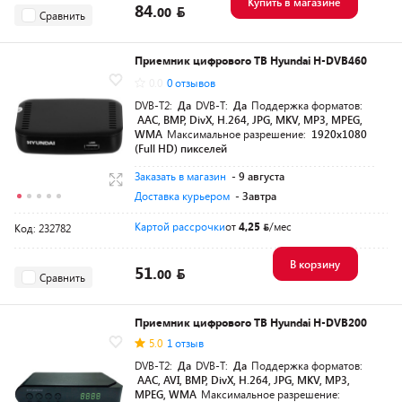
Купить в магазине
84.
00
Сравнить
Приемник цифрового ТВ Hyundai H-DVB460
0.0
0 отзывов
DVB-T2:
Да
DVB-T:
Да
Поддержка форматов:
AAC, BMP, DivX, H.264, JPG, MKV, MP3, MPEG,
WMA
Максимальное разрешение:
1920х1080
(Full HD) пикселей
Заказать в магазин
- 9 августа
Доставка курьером
- Завтра
Картой рассрочки
от
4,25
/мес
Код: 232782
В корзину
51.
00
Сравнить
Приемник цифрового ТВ Hyundai H-DVB200
5.0
1 отзыв
DVB-T2:
Да
DVB-T:
Да
Поддержка форматов:
AAC, AVI, BMP, DivX, H.264, JPG, MKV, MP3,
MPEG, WMA
Максимальное разрешение: