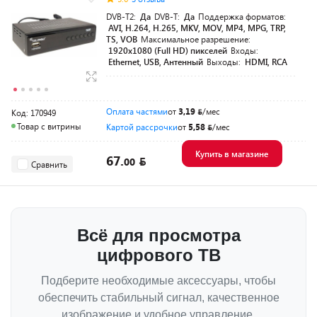
DVB-T2:
Да
DVB-T:
Да
Поддержка форматов:
AVI, H.264, H.265, MKV, MOV, MP4, MPG, TRP,
TS, VOB
Максимальное разрешение:
1920х1080 (Full HD) пикселей
Входы:
Ethernet, USB, Антенный
Выходы:
HDMI, RCA
Оплата частями
от
3,19
/мес
Код: 170949
Товар с витрины
Картой рассрочки
от
5,58
/мес
Купить в магазине
67.
00
Сравнить
Всё для просмотра
цифрового ТВ
Подберите необходимые аксессуары, чтобы
обеспечить стабильный сигнал, качественное
изображение и удобное управление.