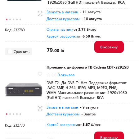
1920х1080 (Full HD) пикселей
Выходы:
RCA
Заказать в магазин
- 11 августа
Доставка курьером
- 10 августа
Оплата частями
от
3,77
/мес
Код: 232780
Картой рассрочки
от
6,58
/мес
В корзину
79.
00
Сравнить
Приемник цифрового ТВ Cadena CDT-2291SB
0.0
0 отзывов
DVB-T2:
Да
DVB-T:
Нет
Поддержка форматов:
AAC, BMP, H.264, JPEG, MP3, MPEG, PNG,
WMA
Максимальное разрешение:
1920х1080
(Full HD) пикселей
Выходы:
RCA
Заказать в магазин
- 9 августа
Доставка курьером
- Завтра
Картой рассрочки
от
3,67
/мес
Код: 232770
В корзину