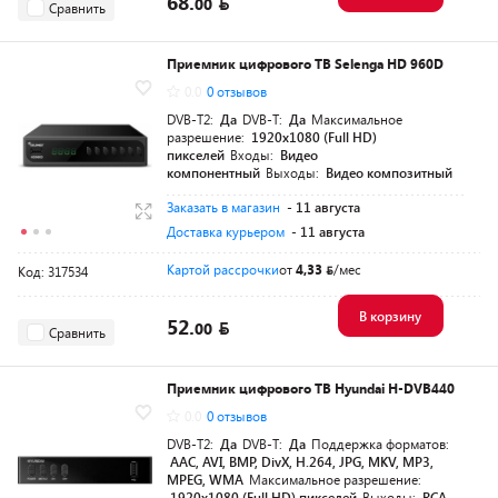
68.
00
Сравнить
Приемник цифрового ТВ Selenga HD 960D
0.0
0 отзывов
DVB-T2:
Да
DVB-T:
Да
Максимальное
разрешение:
1920х1080 (Full HD)
пикселей
Входы:
Видео
компонентный
Выходы:
Видео композитный
Заказать в магазин
- 11 августа
Доставка курьером
- 11 августа
Картой рассрочки
от
4,33
/мес
Код: 317534
В корзину
52.
00
Сравнить
Приемник цифрового ТВ Hyundai H-DVB440
0.0
0 отзывов
DVB-T2:
Да
DVB-T:
Да
Поддержка форматов:
AAC, AVI, BMP, DivX, H.264, JPG, MKV, MP3,
MPEG, WMA
Максимальное разрешение:
1920х1080 (Full HD) пикселей
Выходы:
RCA