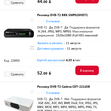
44.
00
Сравнить
Ресивер DVB-T2 BBK SMP028HDT2
0.0
0 отзывов
DVB-T2:
Да
DVB-T:
Да
Поддержка форматов:
H.264, JPEG, MP3, MPEG
Максимальное
разрешение:
1920х1080 (Full HD) пикселей
Заказать в магазин
- 11 августа
Доставка курьером
- 11 августа
Картой рассрочки
от
4,33
/мес
Код: 229950
В корзину
52.
00
Сравнить
Ресивер DVB-T2 Cadena CDT-2214SB
0.0
0 отзывов
DVB-T2:
Да
DVB-T:
Нет
Поддержка форматов:
3GP, AAC, ASF, AVI, BMP, DivX, FLV, JPEG, JPG,
MKV, MOV, MP3, MP4, MPEG, MPG, PNG, TS,
VOB, WMA
Максимальное разрешение: