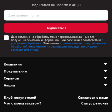
Подписаться на новости и акции
Подписаться
Даю согласие на обработку моих персональных данных для
получения рекламно-информационной рассылки в соответствии
с
условиями обработки.
Ознакомлен
с разъяснением прав, связанных с
обработкой, механизмом их реализации, последствиями дачи
согласия или отказа.
Компания
Покупателям
О нас
Сервисы
Адреса магазинов
Как сделать заказ
Акции
Новости
Оплата и доставка
Программа «Защита+»
Статьи и обзоры
Безналичный расчёт
Установка техники
Скидки и промокоды
Клуб покупателей
Cвязаться с нами
Вакансии
Обмен и возврат товара
Для игровых консолей
Белорусские товары
Что с моим заказом?
Статус ремонта
Контакты
Юридическая информация
Подписки на видеосервисы
Подарки