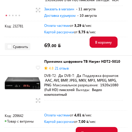
Заказать в магазин
- 11 августа
Доставка курьером
- 10 августа
Оплата частями
от
3,29
/мес
Код: 232781
Картой рассрочки
от
5,75
/мес
В корзину
69.
00
Сравнить
Приемник цифрового ТВ Harper HDT2-5010
4.8
21 отзыв
DVB-T2:
Да
DVB-T:
Да
Поддержка форматов:
AAC, AVI, BMP, JPEG, MKV, MP3, MPEG, MPG,
PNG
Максимальное разрешение:
1920х1080
(Full HD) пикселей
Выходы:
Видео
композитный
Оплата частями
от
4,01
/мес
Код: 209642
Товар с витрины
Картой рассрочки
от
7,00
/мес