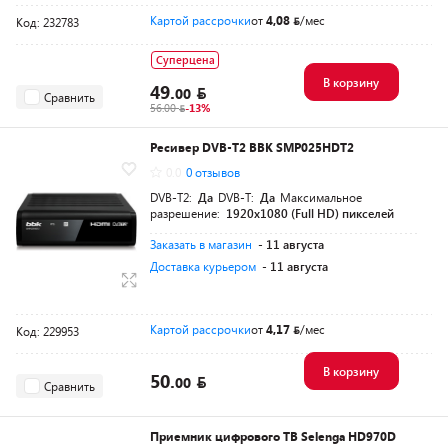
Картой рассрочки
от
4,08
/мес
Код: 232783
Суперцена
В корзину
49.
00
Сравнить
56.00
-13%
Ресивер DVB-T2 BBK SMP025HDT2
0.0
0 отзывов
DVB-T2:
Да
DVB-T:
Да
Максимальное
разрешение:
1920х1080 (Full HD) пикселей
Заказать в магазин
- 11 августа
Доставка курьером
- 11 августа
Картой рассрочки
от
4,17
/мес
Код: 229953
В корзину
50.
00
Сравнить
Приемник цифрового ТВ Selenga HD970D