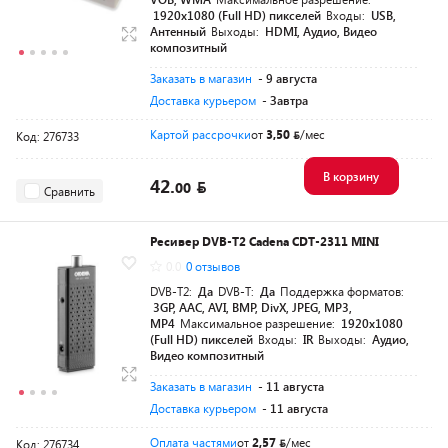
1920х1080 (Full HD) пикселей
Входы:
USB,
Антенный
Выходы:
HDMI, Аудио, Видео
композитный
Заказать в магазин
- 9 августа
Доставка курьером
- Завтра
Картой рассрочки
от
3,50
/мес
Код: 276733
В корзину
42.
00
Сравнить
Ресивер DVB-T2 Cadena CDT-2311 MINI
0.0
0 отзывов
DVB-T2:
Да
DVB-T:
Да
Поддержка форматов:
3GP, AAC, AVI, BMP, DivX, JPEG, MP3,
MP4
Максимальное разрешение:
1920х1080
(Full HD) пикселей
Входы:
IR
Выходы:
Аудио,
Видео композитный
Заказать в магазин
- 11 августа
Доставка курьером
- 11 августа
Оплата частями
от
2,57
/мес
Код: 276734