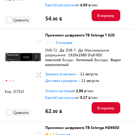
Картой рассрочки
от
4,50
/мес
В корзину
54.
00
Сравнить
Приемник цифрового ТВ Selenga T 82D
0.0
0 отзывов
DVB-T2:
Да
DVB-T:
Да
Максимальное
разрешение:
1920х1080 (Full HD)
пикселей
Входы:
Антенный
Выходы:
Видео
композитный
Заказать в магазин
- 11 августа
Доставка курьером
- 11 августа
Оплата частями
от
2,96
/мес
Код: 317533
Картой рассрочки
от
5,17
/мес
В корзину
62.
00
Сравнить
Приемник цифрового ТВ Selenga HD980D
5.0
3 отзыва