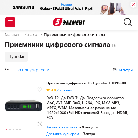
Главная
Каталог
Приемники цифрового сигнала
Приемники цифрового сигнала
Hyundai
По популярности
Фильтры
Приемник цифрового ТВ Hyundai H-DVB500
4.0
4 отзыва
DVB-T2:
Да
DVB-T:
Да
Поддержка форматов:
AAC, AVI, BMP, DivX, H.264, JPG, MKV, MP3,
MPEG, WMA
Максимальное разрешение:
1920х1080 (Full HD) пикселей
Выходы:
HDMI,
RCA
Заказать в магазин
- 9 августа
Доставка курьером
- Завтра