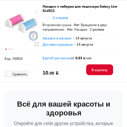
Насадки к наборам для педикюра Galaxy Line
GL4922
0.0
0 отзывов
Встроенная сушка:
Нет
Вращение в двух
направлениях:
Нет
Насадки:
2 ролика
Заказать в магазин
- 14 августа
Доставка курьером
- 14 августа
Картой рассрочки
от
0,83
/мес
Код: 330819
В корзину
10.
00
Сравнить
Всё для вашей красоты и
здоровья
Откройте для себя другие устройства, которые