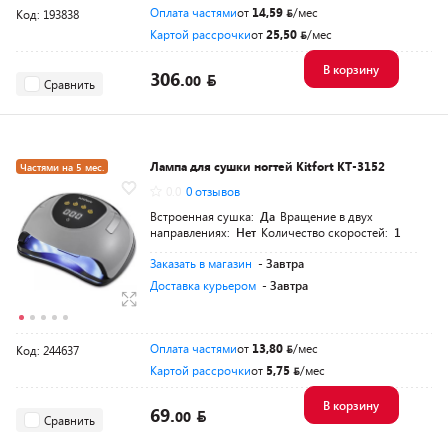
Оплата частями
от
14,59
/мес
Код: 193838
Картой рассрочки
от
25,50
/мес
В корзину
306.
00
Сравнить
Лампа для сушки ногтей Kitfort КТ-3152
Частями на 5 мес.
0.0
0 отзывов
Встроенная сушка:
Да
Вращение в двух
направлениях:
Нет
Количество скоростей:
1
Заказать в магазин
- Завтра
Доставка курьером
- Завтра
Оплата частями
от
13,80
/мес
Код: 244637
Картой рассрочки
от
5,75
/мес
В корзину
69.
00
Сравнить