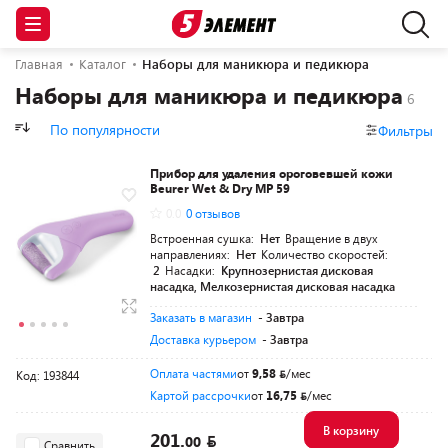
Главная
Каталог
Наборы для маникюра и педикюра
Наборы для маникюра и педикюра
По популярности
Фильтры
Прибор для удаления ороговевшей кожи
Beurer Wet & Dry MP 59
0.0
0 отзывов
Встроенная сушка:
Нет
Вращение в двух
направлениях:
Нет
Количество скоростей:
2
Насадки:
Крупнозернистая дисковая
насадка, Мелкозернистая дисковая насадка
Заказать в магазин
- Завтра
Доставка курьером
- Завтра
Оплата частями
от
9,58
/мес
Код: 193844
Картой рассрочки
от
16,75
/мес
В корзину
201.
00
Сравнить