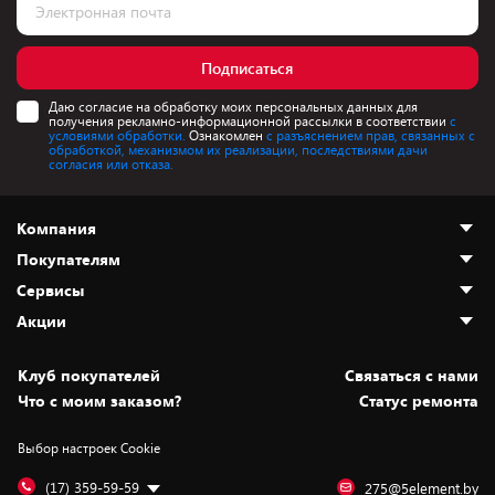
Подписаться
Даю согласие на обработку моих персональных данных для
получения рекламно-информационной рассылки в соответствии
с
условиями обработки.
Ознакомлен
с разъяснением прав, связанных с
обработкой, механизмом их реализации, последствиями дачи
согласия или отказа.
Компания
Покупателям
О нас
Сервисы
Адреса магазинов
Как сделать заказ
Акции
Новости
Оплата и доставка
Программа «Защита+»
Статьи и обзоры
Безналичный расчёт
Установка техники
Скидки и промокоды
Клуб покупателей
Cвязаться с нами
Вакансии
Обмен и возврат товара
Для игровых консолей
Белорусские товары
Что с моим заказом?
Статус ремонта
Контакты
Юридическая информация
Подписки на видеосервисы
Подарки
Выбор настроек Cookie
Дай пять добру!
Обработка персональных данных
Для мобильных устройств
Бонусы
Подарочные карты
Для компьютеров
Оплата частями
(17) 359-59-59
275@5element.by