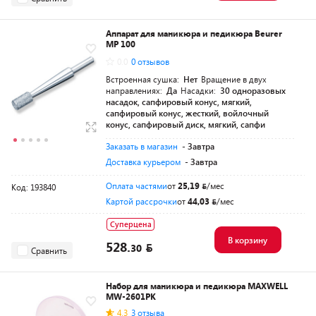
Аппарат для маникюра и педикюра Beurer
MP 100
0.0
0 отзывов
Встроенная сушка:
Нет
Вращение в двух
направлениях:
Да
Насадки:
30 одноразовых
насадок, сапфировый конус, мягкий,
сапфировый конус, жесткий, войлочный
конус, сапфировый диск, мягкий, сапфи
Заказать в магазин
- Завтра
Доставка курьером
- Завтра
Оплата частями
от
25,19
/мес
Код: 193840
Картой рассрочки
от
44,03
/мес
Суперцена
В корзину
528.
30
Сравнить
Набор для маникюра и педикюра MAXWELL
MW-2601PK
4.3
3 отзыва