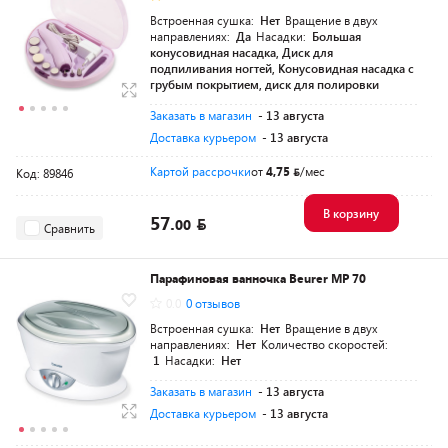
Встроенная сушка:
Нет
Вращение в двух
направлениях:
Да
Насадки:
Большая
конусовидная насадка, Диск для
подпиливания ногтей, Конусовидная насадка с
грубым покрытием, диск для полировки
Заказать в магазин
- 13 августа
Доставка курьером
- 13 августа
Картой рассрочки
от
4,75
/мес
Код: 89846
В корзину
57.
00
Сравнить
Парафиновая ванночка Beurer MP 70
0.0
0 отзывов
Встроенная сушка:
Нет
Вращение в двух
направлениях:
Нет
Количество скоростей:
1
Насадки:
Нет
Заказать в магазин
- 13 августа
Доставка курьером
- 13 августа