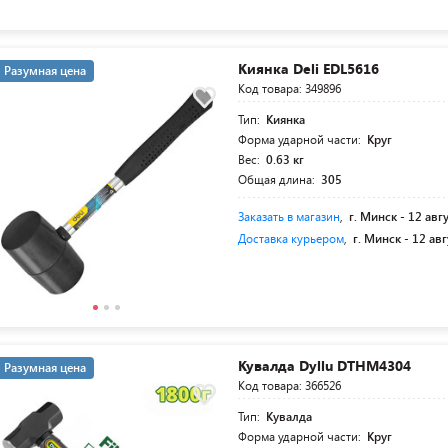
Киянка Deli EDL5616
Разумная цена
Код товара: 349896
Тип:
Киянка
Форма ударной части:
Круг
Вес:
0.63 кг
Общая длина:
305
Заказать в магазин
,
г. Минск -
12 авг
Доставка курьером
,
г. Минск -
12 авг
Кувалда Dyllu DTHM4304
Разумная цена
Код товара: 366526
Тип:
Кувалда
Форма ударной части:
Круг