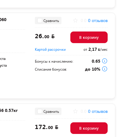
060
0.0
0 отзывов
Сравнить
26.
00
В корзину
2,17
Картой рассрочки
от
/мес
уста
0.65
Бонусы к начислению:
уста
до 10%
Списание бонусов:
6 0.57кг
0.0
0 отзывов
Сравнить
172.
00
В корзину