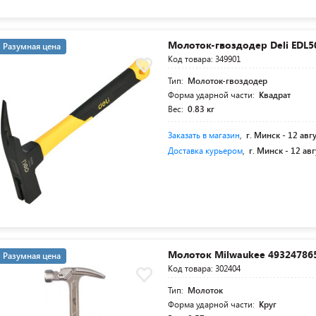
Молоток-гвоздодер Deli EDL5
Разумная цена
Код товара: 349901
Тип:
Молоток-гвоздодер
Форма ударной части:
Квадрат
Вес:
0.83 кг
Заказать в магазин
,
г. Минск -
12 авг
Доставка курьером
,
г. Минск -
12 авг
Молоток Milwaukee 493247865
Разумная цена
Код товара: 302404
Тип:
Молоток
Форма ударной части:
Круг