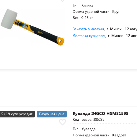
Тип:
Киянка
Форма ударной части:
Круг
Вес:
0.45 кг
Заказать в магазин
,
г. Минск -
12 авг
Доставка курьером
,
г. Минск -
12 авг
Кувалда INGCO HSM81598
5+19 суперкредит
Разумная цена
Код товара: 385285
Тип:
Кувалда
Форма ударной части:
Квадрат