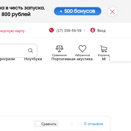
(17) 359-59-59
Вход
онусную карту
Сравнение
Избранное
Корзина
рогрили
Ноутбуки
Портативная акустика
Микроволновы
0.0
0 отзывов
Сравнить