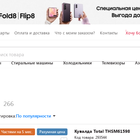
карты
Оплата и доставка
Что с моим заказом?
Контакты
Хочу б
ы
Стиральные машины
Холодильники
Телевизоры
Аэ
и
тировка:
По популярности
Кувалда Total THSM61598
Частями на 5 мес.
Разумная цена
Код товара: 293544