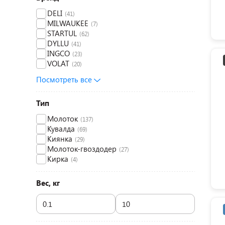
DELI
(41)
MILWAUKEE
(7)
STARTUL
(62)
DYLLU
(41)
INGCO
(23)
VOLAT
(20)
Посмотреть все
Тип
Молоток
(137)
Кувалда
(69)
Киянка
(29)
Молоток-гвоздодер
(27)
Кирка
(4)
Вес, кг