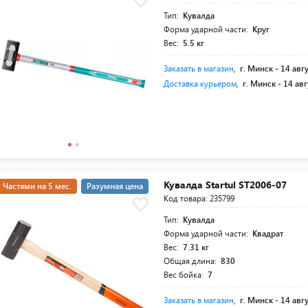
Тип:
Кувалда
Форма ударной части:
Круг
Вес:
5.5 кг
Заказать в магазин
,
г. Минск -
14 авг
Доставка курьером
,
г. Минск -
14 авг
Кувалда Startul ST2006-07
Частями на 5 мес.
Разумная цена
Код товара: 235799
Тип:
Кувалда
Форма ударной части:
Квадрат
Вес:
7.31 кг
Общая длина:
830
Вес бойка:
7
Заказать в магазин
,
г. Минск -
14 авг