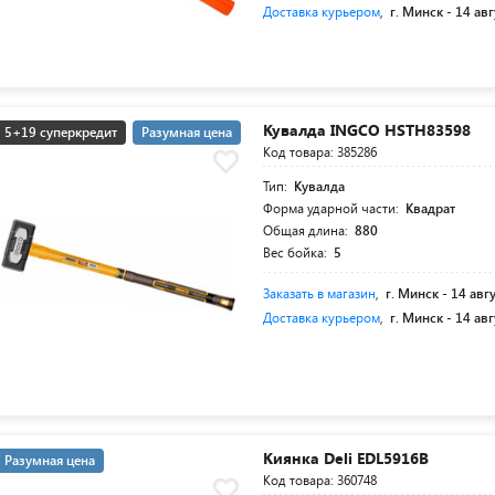
Доставка курьером
,
г. Минск -
14 авг
Кувалда INGCO HSTH83598
5+19 суперкредит
Разумная цена
Код товара: 385286
Тип:
Кувалда
Форма ударной части:
Квадрат
Общая длина:
880
Вес бойка:
5
Заказать в магазин
,
г. Минск -
14 авг
Доставка курьером
,
г. Минск -
14 авг
Киянка Deli EDL5916B
Разумная цена
Код товара: 360748