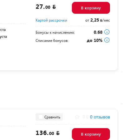
27.
00
В корзину
2,25
Картой рассрочки
от
/мес
уста
0.68
Бонусы к начислению:
уста
до 10%
Списание бонусов:
0.0
0 отзывов
Сравнить
136.
00
В корзину