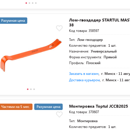
Лом-гвоздодер STARTUL MAST
Разумная цена
38
Код товара: 358597
Тип:
Лом-гвоздодер
Количество предметов:
1 шт.
Назначение:
Универсальный
Форма инструмента:
Прямой
Профиль:
Плоский
Заказать в магазин
,
г. Минск -
11 авг
Доставка курьером
,
г. Минск -
11 авг
Монтировка Toptul JCCB2025
Частями на 5 мес.
Разумная цена
Код товара: 370607
Тип:
Монтировка
Количество предметов:
1 шт.