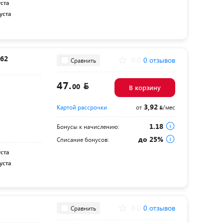
уста
уста
362
0.0
0 отзывов
Сравнить
47.
00
В корзину
3,92
Картой рассрочки
от
/мес
1.18
Бонусы к начислению:
до 25%
Списание бонусов:
уста
уста
0.0
0 отзывов
Сравнить