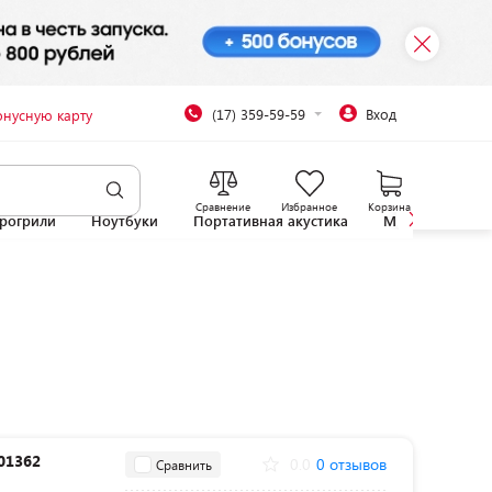
(17) 359-59-59
Вход
онусную карту
Сравнение
Избранное
Корзина
рогрили
Ноутбуки
Портативная акустика
Микроволновы
01362
0.0
0 отзывов
Сравнить