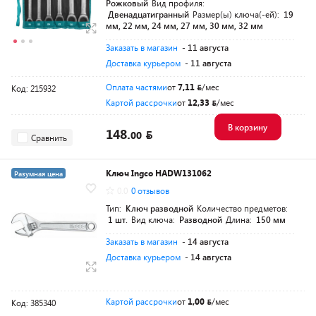
Рожковый
Вид профиля:
Двенадцатигранный
Размер(ы) ключа(-ей):
19
мм, 22 мм, 24 мм, 27 мм, 30 мм, 32 мм
Заказать в магазин
- 11 августа
Доставка курьером
- 11 августа
Оплата частями
от
7,11
/мес
Код: 215932
Картой рассрочки
от
12,33
/мес
В корзину
148.
00
Сравнить
Ключ Ingco HADW131062
Разумная цена
0.0
0 отзывов
Тип:
Ключ разводной
Количество предметов:
1 шт.
Вид ключа:
Разводной
Длина:
150 мм
Заказать в магазин
- 14 августа
Доставка курьером
- 14 августа
Картой рассрочки
от
1,00
/мес
Код: 385340