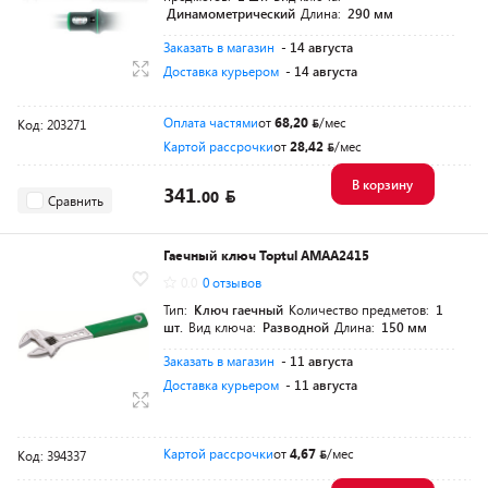
Динамометрический
Длина:
290 мм
Заказать в магазин
- 14 августа
Доставка курьером
- 14 августа
Оплата частями
от
68,20
/мес
Код: 203271
Картой рассрочки
от
28,42
/мес
В корзину
341.
00
Сравнить
Гаечный ключ Toptul AMAА2415
0.0
0 отзывов
Тип:
Ключ гаечный
Количество предметов:
1
шт.
Вид ключа:
Разводной
Длина:
150 мм
Заказать в магазин
- 11 августа
Доставка курьером
- 11 августа
Картой рассрочки
от
4,67
/мес
Код: 394337