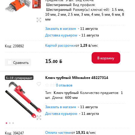
Шестигранный
Вид профиля:
Шестигранный
Размер(ы) ключа(-ей):
1.5 мм,
10 мм, 2 мм, 2.5 мм, 3 мм, 4 мм, 5 мм, 6 мм, 8
мм
Заказать в магазин
- 11 августа
Доставка курьером
- 11 августа
Картой рассрочки
от
1,25
/мес
Код: 239892
В корзину
15.
00
Сравнить
Ключ трубный Milwaukee 48227314
5+19 суперкредит
0.0
0 отзывов
Тип:
Ключ трубный
Количество предметов:
1
шт.
Длина:
600 мм
Заказать в магазин
- 11 августа
Доставка курьером
- 11 августа
Оплата частями
от
15,31
/мес
Код: 394247