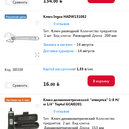
134.
00
Сравнить
Ключ Ingco HADW131082
Разумная цена
0.0
0 отзывов
Тип:
Ключ разводной
Количество предметов:
1 шт.
Вид ключа:
Разводной
Длина:
200 мм
Заказать в магазин
- 14 августа
Доставка курьером
- 14 августа
Картой рассрочки
от
1,33
/мес
Код: 385338
В корзину
16.
00
Сравнить
Ключ динамометрический "отвертка" 1-8 Н/
Частями на 5 мес.
м 1/4" Toptul GCAI0201
Разумная цена
0.0
0 отзывов
Тип:
Ключ динамометрический
Количество
предметов:
2 шт.
Вид ключа:
Динамометрический
Длина:
153 мм