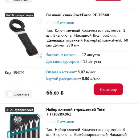
Гаечный ключ RockForce RF-79360
5+19 суперкредит
0.0
0 отзывов
Тип:
Ключ гаечный
Количество предметов:
1
шт.
Вид ключа:
Накидной
Вид профиля:
Двенадцатигранный
Размер(ы) ключа(-ей):
60
мм
Длина:
270 мм
Заказать в магазин
- 12 августа
Доставка курьером
- 12 августа
Оплата частями
от
3,07
/мес
Код: 394296
Картой рассрочки
от
5,50
/мес
В корзину
66.
00
Сравнить
Набор ключей с трещоткой Total
3+21 суперкредит
THT102RK061
Разумная цена
0.0
0 отзывов
Тип:
Набор ключей
Количество предметов:
6
шт.
Вид ключа:
Комбинированный, Накидной,