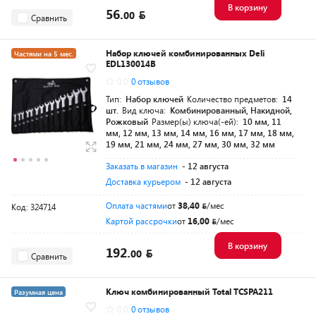
В корзину
56.
00
Сравнить
Набор ключей комбинированных Deli
Частями на 5 мес.
EDL130014B
Разумная цена
0.0
0 отзывов
Тип:
Набор ключей
Количество предметов:
14
шт.
Вид ключа:
Комбинированный, Накидной,
Рожковый
Размер(ы) ключа(-ей):
10 мм, 11
мм, 12 мм, 13 мм, 14 мм, 16 мм, 17 мм, 18 мм,
19 мм, 21 мм, 24 мм, 27 мм, 30 мм, 32 мм
Заказать в магазин
- 12 августа
Доставка курьером
- 12 августа
Оплата частями
от
38,40
/мес
Код: 324714
Картой рассрочки
от
16,00
/мес
В корзину
192.
00
Сравнить
Ключ комбинированный Total TCSPA211
Разумная цена
0.0
0 отзывов