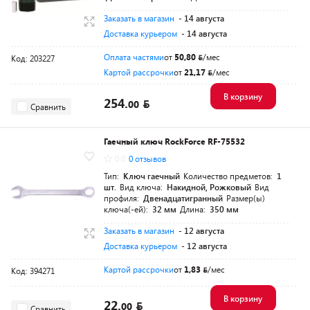
Заказать в магазин
- 14 августа
Доставка курьером
- 14 августа
Оплата частями
от
50,80
/мес
Код: 203227
Картой рассрочки
от
21,17
/мес
В корзину
254.
00
Сравнить
Гаечный ключ RockForce RF-75532
0.0
0 отзывов
Тип:
Ключ гаечный
Количество предметов:
1
шт.
Вид ключа:
Накидной, Рожковый
Вид
профиля:
Двенадцатигранный
Размер(ы)
ключа(-ей):
32 мм
Длина:
350 мм
Заказать в магазин
- 12 августа
Доставка курьером
- 12 августа
Картой рассрочки
от
1,83
/мес
Код: 394271
В корзину
22.
00
Сравнить