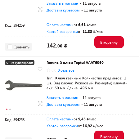
Заказать в магазин
- 11 августа
Доставка курьером
- 11 августа
Оплата частями
от
6,61
/мес
Код: 394259
Картой рассрочки
от
11,83
/мес
В корзину
142.
00
Сравнить
Гаечный ключ Toptul AAAT6060
5+19 суперкредит
0.0
0 отзывов
Тип:
Ключ гаечный
Количество предметов:
1
шт.
Вид ключа:
Рожковый
Размер(ы) ключа(-
ей):
60 мм
Длина:
496 мм
Заказать в магазин
- 11 августа
Доставка курьером
- 11 августа
Оплата частями
от
9,45
/мес
Код: 394258
Картой рассрочки
от
16,92
/мес
В корзину