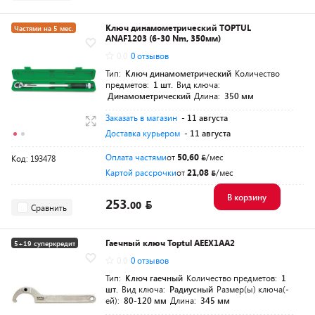
Ключ динамометрический TOPTUL
Частями на 5 мес.
ANAF1203 (6-30 Nm, 350мм)
Разумная цена
0.0
0 отзывов
Тип:
Ключ динамометрический
Количество
предметов:
1 шт.
Вид ключа:
Динамометрический
Длина:
350 мм
Заказать в магазин
- 11 августа
Доставка курьером
- 11 августа
Оплата частями
от
50,60
/мес
Код: 193478
Картой рассрочки
от
21,08
/мес
В корзину
253.
00
Сравнить
Гаечный ключ Toptul AEEX1AA2
5+19 суперкредит
0.0
0 отзывов
Тип:
Ключ гаечный
Количество предметов:
1
шт.
Вид ключа:
Радиусный
Размер(ы) ключа(-
ей):
80-120 мм
Длина:
345 мм