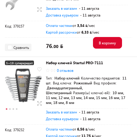
Заказать в магазин
- 11 августа
Доставка курьером
- 11 августа
Оплата частями
от
3,54
/мес
Код: 379157
Картой рассрочки
от
6,33
/мес
В корзину
76.
00
Сравнить
Набор ключей Startul PRO-7111
5+19 суперкредит
0.0
0 отзывов
Разумная цена
Тип:
Набор ключей
Количество предметов:
11
шт.
Вид ключа:
Рожковый
Вид профиля:
Двенадцатигранный,
Шестигранный
Размер(ы) ключа(-ей):
10 мм,
11 мм, 12 мм, 13 мм, 14 мм, 15 мм, 16 мм, 17
мм, 18 мм, 8 мм
Заказать в магазин
- 11 августа
Доставка курьером
- 11 августа
Оплата частями
от
6,56
/мес
Код: 379232
Картой рассрочки
от
11,75
/мес