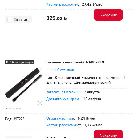
Картой рассрочки
от
27,42
/мес
В корзину
329.
00
Сравнить
Гаечный ключ БелАК БАК07219
5+19 суперкредит
0.0
0 отзывов
Тип:
Ключ гаечный
Количество предметов:
1
шт.
Вид ключа:
Динамометрический
Заказать в магазин
- 12 августа
Доставка курьером
- 12 августа
Оплата частями
от
6,24
/мес
Код: 397223
Картой рассрочки
от
11,17
/мес
В корзину