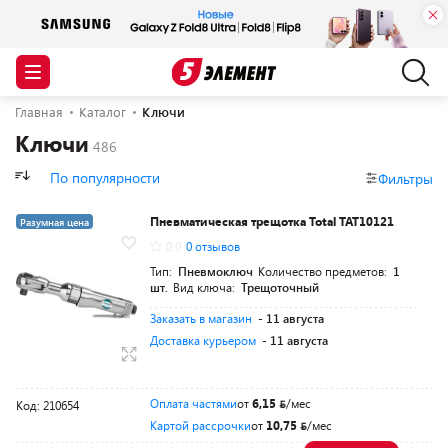
Главная
Каталог
Ключи
Ключи
По популярности
Фильтры
Пневматическая трещотка Total TAT10121
Разумная цена
0.0
0 отзывов
Тип:
Пневмоключ
Количество предметов:
1
шт.
Вид ключа:
Трещоточный
Заказать в магазин
- 11 августа
Доставка курьером
- 11 августа
Оплата частями
от
6,15
/мес
Код: 210654
Картой рассрочки
от
10,75
/мес