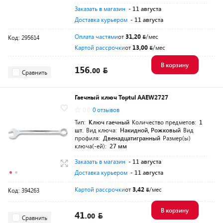
Заказать в магазин
- 11 августа
Доставка курьером
- 11 августа
Оплата частями
от
31,20
/мес
Код: 295614
Картой рассрочки
от
13,00
/мес
В корзину
156.
00
Сравнить
Гаечный ключ Toptul AAEW2727
0.0
0 отзывов
Тип:
Ключ гаечный
Количество предметов:
1
шт.
Вид ключа:
Накидной, Рожковый
Вид
профиля:
Двенадцатигранный
Размер(ы)
ключа(-ей):
27 мм
Заказать в магазин
- 11 августа
Доставка курьером
- 11 августа
Картой рассрочки
от
3,42
/мес
Код: 394263
В корзину
41.
00
Сравнить