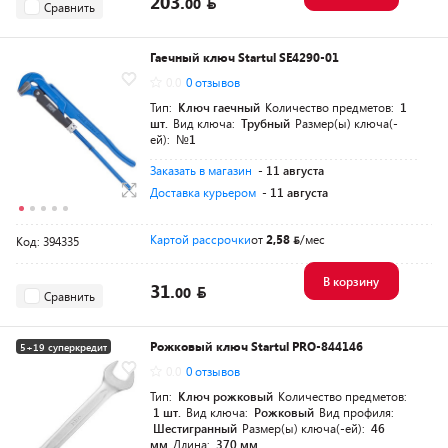
203.
00
Сравнить
Гаечный ключ Startul SE4290-01
0.0
0 отзывов
Тип:
Ключ гаечный
Количество предметов:
1
шт.
Вид ключа:
Трубный
Размер(ы) ключа(-
ей):
№1
Заказать в магазин
- 11 августа
Доставка курьером
- 11 августа
Картой рассрочки
от
2,58
/мес
Код: 394335
В корзину
31.
00
Сравнить
Рожковый ключ Startul PRO-844146
5+19 суперкредит
0.0
0 отзывов
Разумная цена
Тип:
Ключ рожковый
Количество предметов:
1 шт.
Вид ключа:
Рожковый
Вид профиля:
Шестигранный
Размер(ы) ключа(-ей):
46
мм
Длина:
370 мм