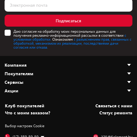
Подписаться
Даю согласие на обработку моих персональных данных для
получения рекламно-информационной рассылки в соответствии
с
условиями обработки.
Ознакомлен
с разъяснением прав, связанных с
обработкой, механизмом их реализации, последствиями дачи
согласия или отказа.
Компания
Покупателям
О нас
Сервисы
Адреса магазинов
Как сделать заказ
Акции
Новости
Оплата и доставка
Программа «Защита+»
Статьи и обзоры
Безналичный расчёт
Установка техники
Скидки и промокоды
Клуб покупателей
Cвязаться с нами
Вакансии
Обмен и возврат товара
Для игровых консолей
Белорусские товары
Что с моим заказом?
Статус ремонта
Контакты
Юридическая информация
Подписки на видеосервисы
Подарки
Выбор настроек Cookie
Дай пять добру!
Обработка персональных данных
Для мобильных устройств
Бонусы
Подарочные карты
Для компьютеров
Оплата частями
(17) 359-59-59