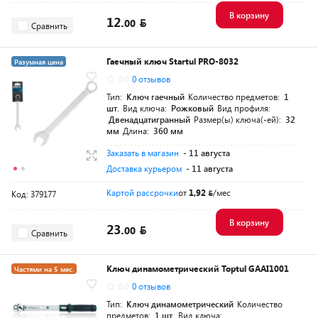
В корзину
12.
00
Сравнить
Гаечный ключ Startul PRO-8032
Разумная цена
0.0
0 отзывов
Тип:
Ключ гаечный
Количество предметов:
1
шт.
Вид ключа:
Рожковый
Вид профиля:
Двенадцатигранный
Размер(ы) ключа(-ей):
32
мм
Длина:
360 мм
Заказать в магазин
- 11 августа
Доставка курьером
- 11 августа
Картой рассрочки
от
1,92
/мес
Код: 379177
В корзину
23.
00
Сравнить
Ключ динамометрический Toptul GAAI1001
Частями на 5 мес.
0.0
0 отзывов
Разумная цена
Тип:
Ключ динамометрический
Количество
предметов:
1 шт.
Вид ключа: