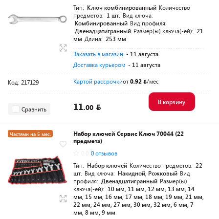
Тип:
Ключ комбинированный
Количество
предметов:
1 шт.
Вид ключа:
Комбинированный
Вид профиля:
Двенадцатигранный
Размер(ы) ключа(-ей):
21
мм
Длина:
253 мм
Заказать в магазин
- 11 августа
Доставка курьером
- 11 августа
Картой рассрочки
от
0,92
/мес
Код: 217129
В корзину
11.
00
Сравнить
Набор ключей Сервис Ключ 70044 (22
Частями на 5 мес.
предмета)
Разумная цена
0.0
0 отзывов
Тип:
Набор ключей
Количество предметов:
22
шт.
Вид ключа:
Накидной, Рожковый
Вид
профиля:
Двенадцатигранный
Размер(ы)
ключа(-ей):
10 мм, 11 мм, 12 мм, 13 мм, 14
мм, 15 мм, 16 мм, 17 мм, 18 мм, 19 мм, 21 мм,
22 мм, 24 мм, 27 мм, 30 мм, 32 мм, 6 мм, 7
мм, 8 мм, 9 мм