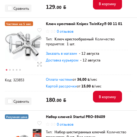
В корзину
129.
00
Сравнить
Ключ крестовой Knipex TwinKey® 00 11 01
Частями на 5 мес.
0.0
0 отзывов
Тип:
Ключ крестообразный
Количество
предметов:
1 шт.
Заказать в магазин
- 12 августа
Доставка курьером
- 12 августа
Оплата частями
от
36,00
/мес
Код: 323853
Картой рассрочки
от
15,00
/мес
В корзину
180.
00
Сравнить
Набор ключей Startul PRO-89409
Разумная цена
0.0
0 отзывов
Тип:
Набор шестигранных ключей
Количество
предметов:
9 шт.
Вид ключа: