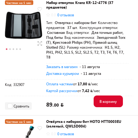
Набор отверток Kranz KR-12-4776 (37
Частями на 5 мес.
предметов)
Разумная цена
0.0
0 отзывов
Тип:
Отвертка с набором бит
Количество
предметов:
37 шт.
Конструкция отвертки:
Составная
Вид отвертки:
Для точных работ,
Под биты
Вид наконечника:
Звездочкой Torx
(T), Крестовой Philips (PH), Прямой шлиц
Slotted (SL)
Размер наконечника:
H1.5, H2,
PH1, PH2, SL1.5, SL2, SL2.5, T2, T3, T4, T6, T7,
T8
Заказать в магазин
- 11 августа
Доставка курьером
- 11 августа
Оплата частями
от
17,80
/мес
Код: 332907
Картой рассрочки
от
7,42
/мес
В корзину
89.
00
Сравнить
Отвёртка с набором бит HOTO HTT0003EU
Частями на 5 мес.
(зеленый, QWLSD004)
Разумная цена
0.0
0 отзывов