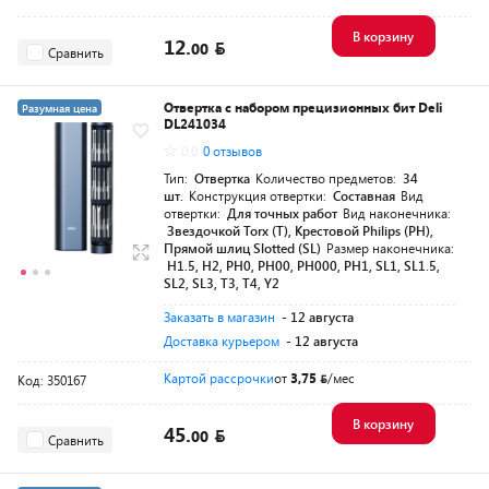
В корзину
12.
00
Сравнить
Отвертка с набором прецизионных бит Deli
Разумная цена
DL241034
0.0
0 отзывов
Тип:
Отвертка
Количество предметов:
34
шт.
Конструкция отвертки:
Составная
Вид
отвертки:
Для точных работ
Вид наконечника:
Звездочкой Torx (T), Крестовой Philips (PH),
Прямой шлиц Slotted (SL)
Размер наконечника:
H1.5, H2, PH0, PH00, PH000, PH1, SL1, SL1.5,
SL2, SL3, T3, T4, Y2
Заказать в магазин
- 12 августа
Доставка курьером
- 12 августа
Картой рассрочки
от
3,75
/мес
Код: 350167
В корзину
45.
00
Сравнить