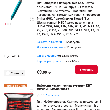
Тип:
Отвертка с набором бит
Количество
предметов:
24 шт.
Конструкция отвертки:
Составная
Вид отвертки:
Под биты
Вид
наконечника:
Звездочкой Torx (T), Крестовой
Philips (PH), Прямой шлиц Slotted (SL),
Шестигранный HEX
Размер наконечника:
T10H, T5H, T6H, T8H, T9H, H1.5, H2, H2.5, P2,
P5, PH0, PH00, PH000, PH1, SL1.5, SL2, T2, T3,
T4, TW1, U2.6, W1.5, Y0.6, ▲2
Заказать в магазин
- 12 августа
Доставка курьером
- 12 августа
Оплата частями
от
13,80
/мес
Код: 349614
Картой рассрочки
от
5,75
/мес
В корзину
69.
00
Сравнить
Набор диэлектрических отверток КВТ
Частями на 5 мес.
ПРОФИ НИО-08 78619
Разумная цена
0.0
0 отзывов
Тип:
Набор отверток
Количество предметов:
8
шт.
Конструкция отвертки:
Монолитная
Вид
отвертки:
Диэлектрическая
Вид наконечника: