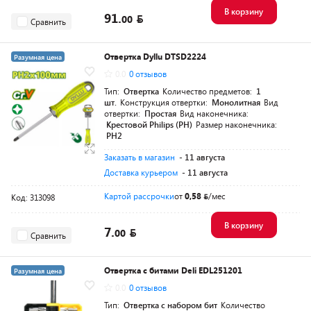
В корзину
91.
00
Сравнить
Отвертка Dyllu DTSD2224
Разумная цена
0.0
0 отзывов
Тип:
Отвертка
Количество предметов:
1
шт.
Конструкция отвертки:
Монолитная
Вид
отвертки:
Простая
Вид наконечника:
Крестовой Philips (PH)
Размер наконечника:
PH2
Заказать в магазин
- 11 августа
Доставка курьером
- 11 августа
Картой рассрочки
от
0,58
/мес
Код: 313098
В корзину
7.
00
Сравнить
Отвертка с битами Deli EDL251201
Разумная цена
0.0
0 отзывов
Тип:
Отвертка с набором бит
Количество