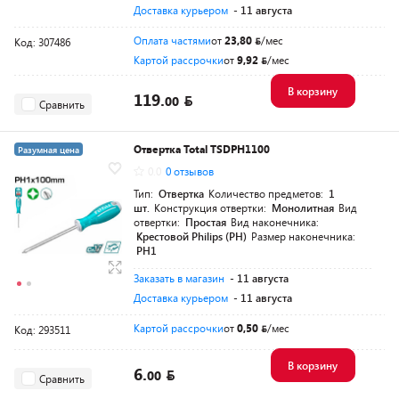
Доставка курьером
- 11 августа
Оплата частями
от
23,80
/мес
Код: 307486
Картой рассрочки
от
9,92
/мес
В корзину
119.
00
Сравнить
Отвертка Total TSDPH1100
Разумная цена
0.0
0 отзывов
Тип:
Отвертка
Количество предметов:
1
шт.
Конструкция отвертки:
Монолитная
Вид
отвертки:
Простая
Вид наконечника:
Крестовой Philips (PH)
Размер наконечника:
PH1
Заказать в магазин
- 11 августа
Доставка курьером
- 11 августа
Картой рассрочки
от
0,50
/мес
Код: 293511
В корзину
6.
00
Сравнить