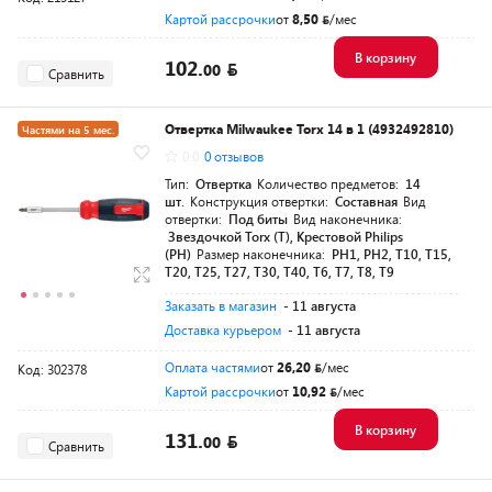
Картой рассрочки
от
8,50
/мес
В корзину
102.
00
Сравнить
Отвертка Milwaukee Torx 14 в 1 (4932492810)
Частями на 5 мес.
0.0
0 отзывов
Разумная цена
Тип:
Отвертка
Количество предметов:
14
шт.
Конструкция отвертки:
Составная
Вид
отвертки:
Под биты
Вид наконечника:
Звездочкой Torx (T), Крестовой Philips
(PH)
Размер наконечника:
PH1, PH2, T10, T15,
T20, T25, T27, T30, T40, T6, T7, T8, T9
Заказать в магазин
- 11 августа
Доставка курьером
- 11 августа
Оплата частями
от
26,20
/мес
Код: 302378
Картой рассрочки
от
10,92
/мес
В корзину
131.
00
Сравнить