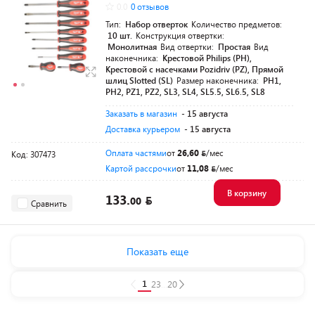
0.0
0 отзывов
Тип:
Набор отверток
Количество предметов:
10 шт.
Конструкция отвертки:
Монолитная
Вид отвертки:
Простая
Вид
наконечника:
Крестовой Philips (PH),
Крестовой с насечками Pozidriv (PZ), Прямой
шлиц Slotted (SL)
Размер наконечника:
PH1,
PH2, PZ1, PZ2, SL3, SL4, SL5.5, SL6.5, SL8
Заказать в магазин
- 15 августа
Доставка курьером
- 15 августа
Оплата частями
от
26,60
/мес
Код: 307473
Картой рассрочки
от
11,08
/мес
В корзину
133.
00
Сравнить
Показать еще
1
2
3
...
20