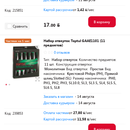
Картой рассрочки
от
1,42
/мес
Код: 215851
В корзину
17.
00
Сравнить
Набор отверток Toptul GAAE1101 (11
Частями на 5 мес.
предметов)
Разумная цена
0.0
0 отзывов
Тип:
Набор отверток
Количество предметов:
11 шт.
Конструкция отвертки:
Монолитная
Вид отвертки:
Простая
Вид
наконечника:
Крестовой Philips (PH), Прямой
шлиц Slotted (SL)
Размер наконечника:
PH0,
PH1, PH2, PH3, SL10.0, SL3, SL3.5, SL4, SL5.5,
SL6.5, SL8
Заказать в магазин
- 14 августа
Доставка курьером
- 14 августа
Оплата частями
от
27,80
/мес
Код: 239853
Картой рассрочки
от
11,58
/мес
В корзину