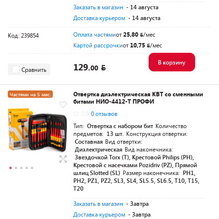
Заказать в магазин
- 14 августа
Доставка курьером
- 14 августа
Оплата частями
от
25,80
/мес
Код: 239854
Картой рассрочки
от
10,75
/мес
В корзину
129.
00
Сравнить
Отвертка диэлектрическая КВТ со сменными
Частями на 5 мес.
битами НИО-4412-Т ПРОФИ
Разумная цена
0.0
0 отзывов
Тип:
Отвертка с набором бит
Количество
предметов:
13 шт.
Конструкция отвертки:
Составная
Вид отвертки:
Диэлектрическая
Вид наконечника:
Звездочкой Torx (T), Крестовой Philips (PH),
Крестовой с насечками Pozidriv (PZ), Прямой
шлиц Slotted (SL)
Размер наконечника:
PH1,
PH2, PZ1, PZ2, SL3, SL4, SL5.5, SL6.5, T10, T15,
T20
Заказать в магазин
- Завтра
Доставка курьером
- Завтра