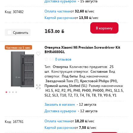
Доставка курьером
- 15 августа
Оплата частями
от
32,60
/мес
Код: 307482
Картой рассрочки
от
13,58
/мес
В корзину
163.
00
Сравнить
Отвертка Xiaomi Mi Precision Screwdriver Kit
Частями на 5 мес.
BHR4680GL
Разумная цена
0.0
0 отзывов
Тип:
Отвертка
Количество предметов:
25
шт.
Конструкция отвертки:
Составная
Вид
отвертки:
Под биты
Вид наконечника:
Звездочкой Torx (T), Крестовой Philips (PH),
Прямой шлиц Slotted (SL)
Размер наконечника:
H1.5, H2, P2, P5, PH0, PH00, PH000, PH1, SL1.5,
SL2, SL3, T10, T2, T3, T4, T6, T8, T9, Y0.6, Y1
Заказать в магазин
- 12 августа
Доставка курьером
- 12 августа
Оплата частями
от
18,20
/мес
Код: 167761
Картой рассрочки
от
7,58
/мес