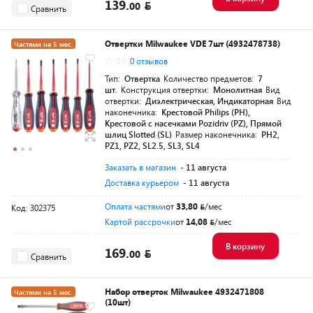
139.
00
Сравнить
Отвертки Milwaukee VDE 7шт (4932478738)
Частями на 5 мес.
0.0
0 отзывов
Разумная цена
Тип:
Отвертка
Количество предметов:
7
шт.
Конструкция отвертки:
Монолитная
Вид
отвертки:
Диэлектрическая, Индикаторная
Вид
наконечника:
Крестовой Philips (PH),
Крестовой с насечками Pozidriv (PZ), Прямой
шлиц Slotted (SL)
Размер наконечника:
PH2,
PZ1, PZ2, SL2.5, SL3, SL4
Заказать в магазин
- 11 августа
Доставка курьером
- 11 августа
Оплата частями
от
33,80
/мес
Код: 302375
Картой рассрочки
от
14,08
/мес
В корзину
169.
00
Сравнить
Набор отверток Milwaukee 4932471808
Частями на 5 мес.
(10шт)