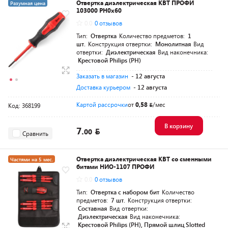
Отвертка диэлектрическая КВТ ПРОФИ
Разумная цена
103000 PH0x60
0.0
0 отзывов
Тип:
Отвертка
Количество предметов:
1
шт.
Конструкция отвертки:
Монолитная
Вид
отвертки:
Диэлектрическая
Вид наконечника:
Крестовой Philips (PH)
Заказать в магазин
- 12 августа
Доставка курьером
- 12 августа
Картой рассрочки
от
0,58
/мес
Код: 368199
В корзину
7.
00
Сравнить
Отвертка диэлектрическая КВТ со сменными
Частями на 5 мес.
битами НИО-1107 ПРОФИ
Разумная цена
0.0
0 отзывов
Тип:
Отвертка с набором бит
Количество
предметов:
7 шт.
Конструкция отвертки:
Составная
Вид отвертки:
Диэлектрическая
Вид наконечника:
Крестовой Philips (PH), Прямой шлиц Slotted