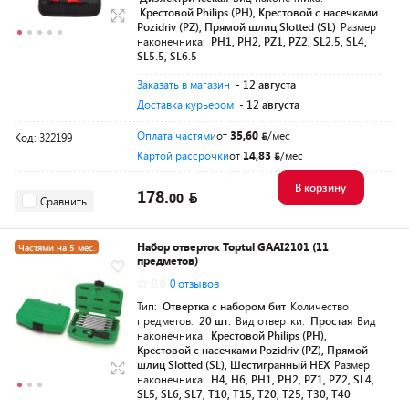
Крестовой Philips (PH), Крестовой с насечками
Pozidriv (PZ), Прямой шлиц Slotted (SL)
Размер
наконечника:
PH1, PH2, PZ1, PZ2, SL2.5, SL4,
SL5.5, SL6.5
Заказать в магазин
- 12 августа
Доставка курьером
- 12 августа
Оплата частями
от
35,60
/мес
Код: 322199
Картой рассрочки
от
14,83
/мес
В корзину
178.
00
Сравнить
Набор отверток Toptul GAAI2101 (11
Частями на 5 мес.
предметов)
Разумная цена
0.0
0 отзывов
Тип:
Отвертка с набором бит
Количество
предметов:
20 шт.
Вид отвертки:
Простая
Вид
наконечника:
Крестовой Philips (PH),
Крестовой с насечками Pozidriv (PZ), Прямой
шлиц Slotted (SL), Шестигранный HEX
Размер
наконечника:
H4, H6, PH1, PH2, PZ1, PZ2, SL4,
SL5, SL6, SL7, T10, T15, T20, T25, T30, T40