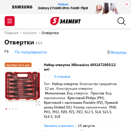
Главная
Каталог
Отвертки
Отвертки
По популярности
Фильтры
Набор отверток Milwaukee 4932472003(12
Частями на 5 мес.
шт)
0.0
0 отзывов
Тип:
Набор отверток
Количество предметов:
12 шт.
Конструкция отвертки:
Монолитная
Вид отвертки:
Простая
Вид
наконечника:
Крестовой Philips (PH),
Крестовой с насечками Pozidriv (PZ), Прямой
шлиц Slotted (SL)
Размер наконечника:
PH0,
PH1, PH2, PZ0, PZ1, PZ2, SL2.5, SL4, SL5.5,
SL6.5, SL8
Заказать в магазин
- 15 августа