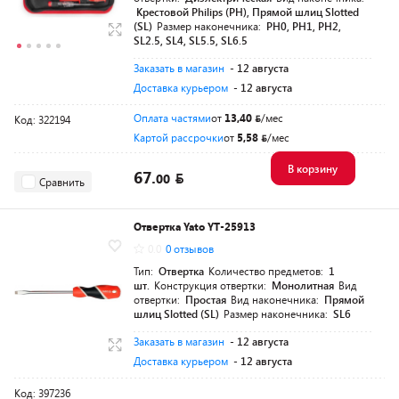
Крестовой Philips (PH), Прямой шлиц Slotted
(SL)
Размер наконечника:
PH0, PH1, PH2,
SL2.5, SL4, SL5.5, SL6.5
Заказать в магазин
- 12 августа
Доставка курьером
- 12 августа
Оплата частями
от
13,40
/мес
Код: 322194
Картой рассрочки
от
5,58
/мес
В корзину
67.
00
Сравнить
Отвертка Yato YT-25913
0.0
0 отзывов
Тип:
Отвертка
Количество предметов:
1
шт.
Конструкция отвертки:
Монолитная
Вид
отвертки:
Простая
Вид наконечника:
Прямой
шлиц Slotted (SL)
Размер наконечника:
SL6
Заказать в магазин
- 12 августа
Доставка курьером
- 12 августа
Код: 397236