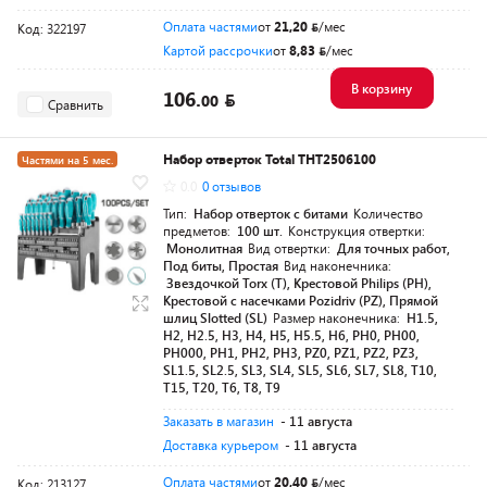
Оплата частями
от
21,20
/мес
Код: 322197
Картой рассрочки
от
8,83
/мес
В корзину
106.
00
Сравнить
Набор отверток Total THT2506100
Частями на 5 мес.
0.0
0 отзывов
Разумная цена
Тип:
Набор отверток с битами
Количество
предметов:
100 шт.
Конструкция отвертки:
Монолитная
Вид отвертки:
Для точных работ,
Под биты, Простая
Вид наконечника:
Звездочкой Torx (T), Крестовой Philips (PH),
Крестовой с насечками Pozidriv (PZ), Прямой
шлиц Slotted (SL)
Размер наконечника:
H1.5,
H2, H2.5, H3, H4, H5, H5.5, H6, PH0, PH00,
PH000, PH1, PH2, PH3, PZ0, PZ1, PZ2, PZ3,
SL1.5, SL2.5, SL3, SL4, SL5, SL6, SL7, SL8, T10,
T15, T20, T6, T8, T9
Заказать в магазин
- 11 августа
Доставка курьером
- 11 августа
Оплата частями
от
20,40
/мес
Код: 213127