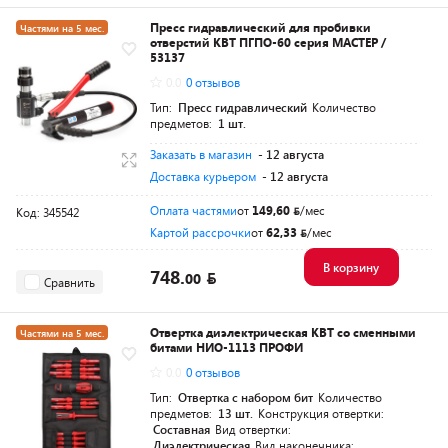
Пресс гидравлический для пробивки
Частями на 5 мес.
отверстий КВТ ПГПО-60 серия МАСТЕР /
Разумная цена
53137
0.0
0 отзывов
Тип:
Пресс гидравлический
Количество
предметов:
1 шт.
Заказать в магазин
- 12 августа
Доставка курьером
- 12 августа
Оплата частями
от
149,60
/мес
Код: 345542
Картой рассрочки
от
62,33
/мес
В корзину
748.
00
Сравнить
Отвертка диэлектрическая КВТ со сменными
Частями на 5 мес.
битами НИО-1113 ПРОФИ
Разумная цена
0.0
0 отзывов
Тип:
Отвертка с набором бит
Количество
предметов:
13 шт.
Конструкция отвертки:
Составная
Вид отвертки:
Диэлектрическая
Вид наконечника: