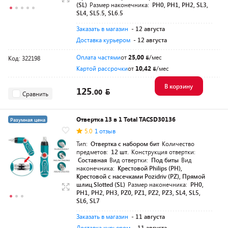
(SL)
Размер наконечника:
PH0, PH1, PH2, SL3,
SL4, SL5.5, SL6.5
Заказать в магазин
- 12 августа
Доставка курьером
- 12 августа
Оплата частями
от
25,00
/мес
Код: 322198
Картой рассрочки
от
10,42
/мес
В корзину
125.
00
Сравнить
Отвертка 13 в 1 Total TACSD30136
Разумная цена
5.0
1 отзыв
Тип:
Отвертка с набором бит
Количество
предметов:
12 шт.
Конструкция отвертки:
Составная
Вид отвертки:
Под биты
Вид
наконечника:
Крестовой Philips (PH),
Крестовой с насечками Pozidriv (PZ), Прямой
шлиц Slotted (SL)
Размер наконечника:
PH0,
PH1, PH2, PH3, PZ0, PZ1, PZ2, PZ3, SL4, SL5,
SL6, SL7
Заказать в магазин
- 11 августа
Доставка курьером
- 11 августа