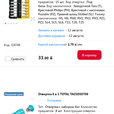
предметов:
15 шт.
Вид отвертки:
Под
биты
Вид наконечника:
Звездочкой Torx (T),
Крестовой Philips (PH), Крестовой с насечками
Pozidriv (PZ), Прямой шлиц Slotted (SL)
Размер
наконечника:
H5, H6, PH0, PH1, PH2, PH3, PZ1,
PZ2, SL4, SL5, SL6, T15, T20, T25
Заказать в магазин
- 12 августа
Доставка курьером
- 12 августа
Картой рассрочки
от
2,75
/мес
Код: 324748
В корзину
33.
00
Сравнить
Отвертка 8 в 1 TOTAL TACSDS0706
Разумная цена
0.0
0 отзывов
Тип:
Отвертка с набором бит
Количество
предметов:
8 шт.
Конструкция отвертки: