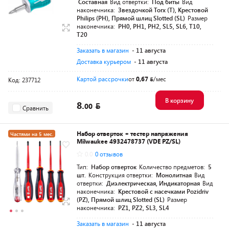
Составная
Вид отвертки:
Под биты
Вид
наконечника:
Звездочкой Torx (T), Крестовой
Philips (PH), Прямой шлиц Slotted (SL)
Размер
наконечника:
PH0, PH1, PH2, SL5, SL6, T10,
T20
Заказать в магазин
- 11 августа
Доставка курьером
- 11 августа
Картой рассрочки
от
0,67
/мес
Код: 237712
В корзину
8.
00
Сравнить
Набор отверток + тестер напряжения
Частями на 5 мес.
Milwaukee 4932478737 (VDE PZ/SL)
Разумная цена
0.0
0 отзывов
Тип:
Набор отверток
Количество предметов:
5
шт.
Конструкция отвертки:
Монолитная
Вид
отвертки:
Диэлектрическая, Индикаторная
Вид
наконечника:
Крестовой с насечками Pozidriv
(PZ), Прямой шлиц Slotted (SL)
Размер
наконечника:
PZ1, PZ2, SL3, SL4
Заказать в магазин
- 11 августа