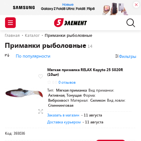
Главная
Каталог
Приманки рыболовные
Приманки рыболовные
По популярности
Фильтры
Мягкая приманка RELAX Kopyto 25 S020R
(10шт)
0.0
0 отзывов
Тип:
Мягкая приманка
Вид приманки:
Активная, Тонущая
Форма:
Виброхвост
Материал:
Силикон
Вид ловли:
Спиннинговая
Заказать в магазин
- 11 августа
Доставка курьером
- 11 августа
Код: 393036