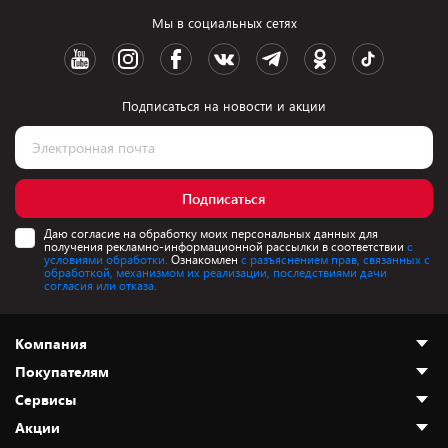
Мы в социальных сетях
Подписаться на новости и акции
Подписаться
Даю согласие на обработку моих персональных данных для
получения рекламно-информационной рассылки в соответствии
с
условиями обработки.
Ознакомлен
с разъяснением прав, связанных с
обработкой, механизмом их реализации, последствиями дачи
согласия или отказа.
Компания
Покупателям
О нас
Сервисы
Адреса магазинов
Как сделать заказ
Акции
Новости
Оплата и доставка
Программа «Защита+»