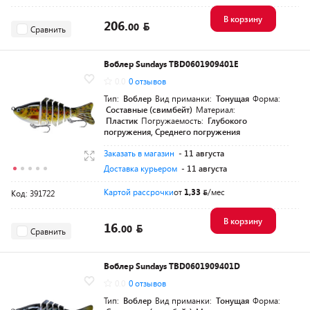
В корзину
206.
00
Сравнить
Воблер Sundays TBD0601909401E
0.0
0 отзывов
Тип:
Воблер
Вид приманки:
Тонущая
Форма:
Составные (свимбейт)
Материал:
Пластик
Погружаемость:
Глубокого
погружения, Среднего погружения
Заказать в магазин
- 11 августа
Доставка курьером
- 11 августа
Картой рассрочки
от
1,33
/мес
Код: 391722
В корзину
16.
00
Сравнить
Воблер Sundays TBD0601909401D
0.0
0 отзывов
Тип:
Воблер
Вид приманки:
Тонущая
Форма: