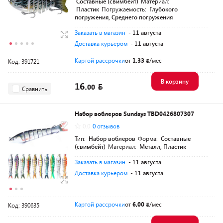
Составные (свимбейт)
Материал:
Пластик
Погружаемость:
Глубокого
погружения, Среднего погружения
Заказать в магазин
- 11 августа
Доставка курьером
- 11 августа
Картой рассрочки
от
1,33
/мес
Код: 391721
В корзину
16.
00
Сравнить
Набор воблеров Sundays TBD0426807307
0.0
0 отзывов
Тип:
Набор воблеров
Форма:
Составные
(свимбейт)
Материал:
Металл, Пластик
Заказать в магазин
- 11 августа
Доставка курьером
- 11 августа
Картой рассрочки
от
6,00
/мес
Код: 390635