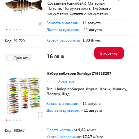
Составные (свимбейт)
Материал:
Пластик
Погружаемость:
Глубокого
погружения, Среднего погружения
Заказать в магазин
- 11 августа
Доставка курьером
- 11 августа
Картой рассрочки
от
1,33
/мес
Код: 391720
В корзину
16.
00
Сравнить
Набор воблеров Sundays ZY6818287
0.0
0 отзывов
Тип:
Набор воблеров
Форма:
Крэнк, Минноу,
Поппер, Шэд
Заказать в магазин
- 11 августа
Доставка курьером
- 11 августа
Оплата частями
от
9,82
/мес
Код: 390637
Картой рассрочки
от
17,17
/мес