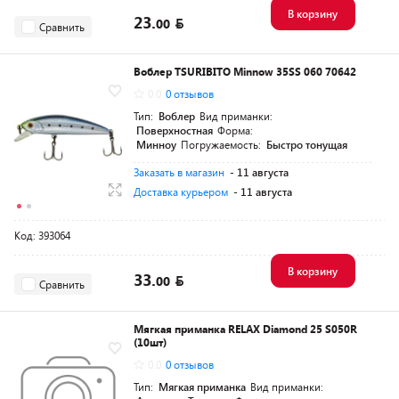
В корзину
23.
00
Сравнить
Воблер TSURIBITO Minnow 35SS 060 70642
0.0
0 отзывов
Тип:
Воблер
Вид приманки:
Поверхностная
Форма:
Минноу
Погружаемость:
Быстро тонущая
Заказать в магазин
- 11 августа
Доставка курьером
- 11 августа
Код: 393064
В корзину
33.
00
Сравнить
Мягкая приманка RELAX Diamond 25 S050R
(10шт)
0.0
0 отзывов
Тип:
Мягкая приманка
Вид приманки: