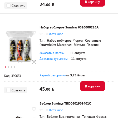
В корзину
24.
00
Сравнить
Набор воблеров Sundays 6310000216A
0.0
0 отзывов
Тип:
Набор воблеров
Форма:
Составные
(свимбейт)
Материал:
Металл, Пластик
Заказать в магазин
- 11 августа
Доставка курьером
- 11 августа
Картой рассрочки
от
3,75
/мес
Код: 390633
В корзину
45.
00
Сравнить
Воблер Sundays TBD0601909401C
0.0
0 отзывов
Тип:
Воблер
Вид приманки:
Тонущая
Форма: