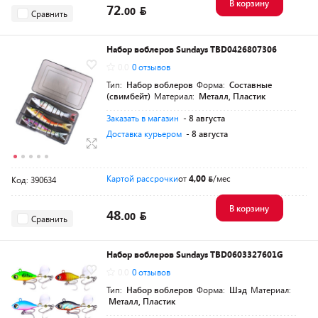
В корзину
72.
00
Сравнить
Набор воблеров Sundays TBD0426807306
0.0
0 отзывов
Тип:
Набор воблеров
Форма:
Составные
(свимбейт)
Материал:
Металл, Пластик
Заказать в магазин
- 8 августа
Доставка курьером
- 8 августа
Картой рассрочки
от
4,00
/мес
Код: 390634
В корзину
48.
00
Сравнить
Набор воблеров Sundays TBD0603327601G
0.0
0 отзывов
Тип:
Набор воблеров
Форма:
Шэд
Материал:
Металл, Пластик