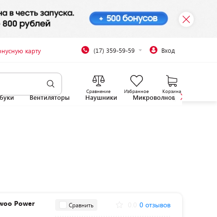
(17) 359-59-59
Вход
онусную карту
Сравнение
Избранное
Корзина
буки
Вентиляторы
Наушники
Микроволновые печи
woo Power
0.0
0 отзывов
Сравнить