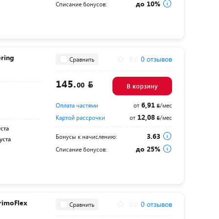
до 10%
Списание бонусов:
ring
0.0
0 отзывов
Сравнить
145.
00
В корзину
6,91
Оплата частями
от
/мес
12,08
Картой рассрочки
от
/мес
уста
3.63
Бонусы к начислению:
уста
до 25%
Списание бонусов:
rimoFlex
0.0
0 отзывов
Сравнить