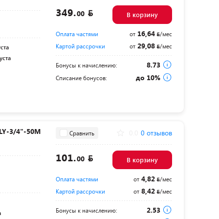
349.
00
В корзину
16,64
Оплата частями
от
/мес
29,08
Картой рассрочки
от
/мес
уста
уста
8.73
Бонусы к начислению:
до 10%
Списание бонусов:
LY-3/4"-50М
0.0
0 отзывов
Сравнить
101.
00
В корзину
4,82
Оплата частями
от
/мес
8,42
Картой рассрочки
от
/мес
2.53
Бонусы к начислению:
а