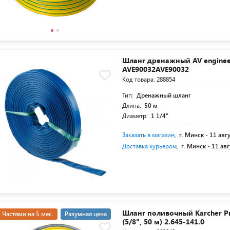
Шланг дренажный AV enginee
AVE90032AVE90032
Код товара: 288854
Тип:
Дренажный шланг
Длина:
50 м
Диаметр:
1 1/4"
Заказать в магазин
,
г. Минск -
11 авг
Доставка курьером
,
г. Минск -
11 авг
Шланг поливочный Karcher P
Частями на 5 мес.
Разумная цена
(5/8", 50 м) 2.645-141.0