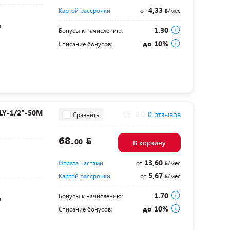
4,33
Картой рассрочки
от
/мес
а
1.30
Бонусы к начислению:
до 10%
Списание бонусов:
LY-1/2"-50М
0.0
0 отзывов
Сравнить
68.
00
В корзину
13,60
Оплата частями
от
/мес
5,67
Картой рассрочки
от
/мес
1.70
Бонусы к начислению:
а
до 10%
Списание бонусов: