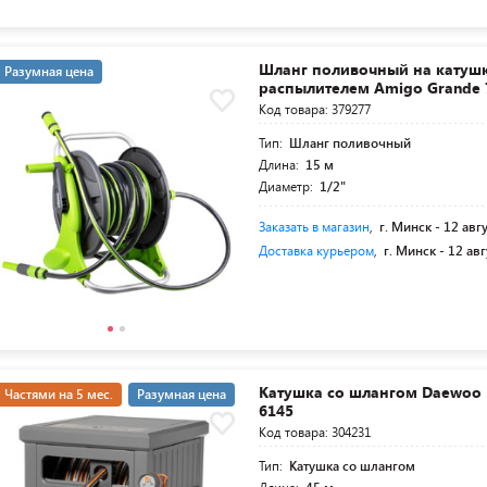
Шланг поливочный на катушк
Разумная цена
распылителем Amigo Grande 
Код товара: 379277
Тип:
Шланг поливочный
Длина:
15 м
Диаметр:
1/2"
Заказать в магазин
,
г. Минск -
12 авг
Доставка курьером
,
г. Минск -
12 авг
Катушка со шлангом Daewoo
Частями на 5 мес.
Разумная цена
6145
Код товара: 304231
Тип:
Катушка со шлангом