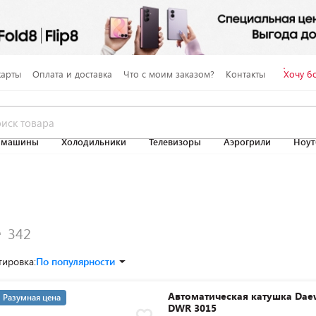
карты
Оплата и доставка
Что с моим заказом?
Контакты
Хочу б
 машины
Холодильники
Телевизоры
Аэрогрили
Ноут
е
тировка:
По популярности
Автоматическая катушка Dae
Разумная цена
DWR 3015