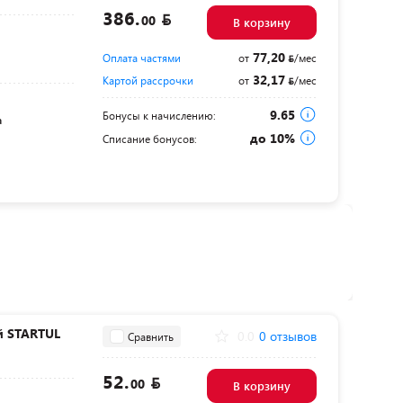
386.
00
В корзину
77,20
Оплата частями
от
/мес
32,17
Картой рассрочки
от
/мес
9.65
Бонусы к начислению:
а
до 10%
Списание бонусов:
й STARTUL
0.0
0 отзывов
Сравнить
52.
00
В корзину