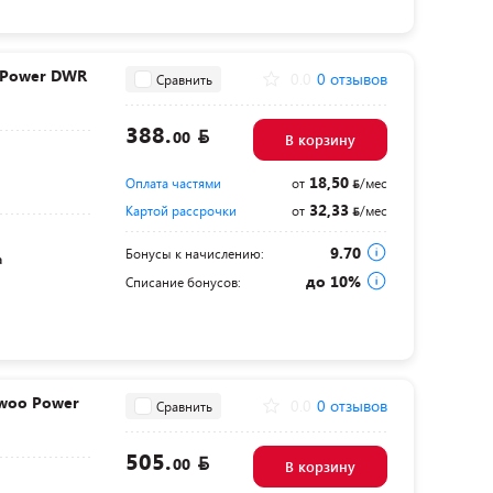
 Power DWR
0.0
0 отзывов
Сравнить
388.
00
В корзину
18,50
Оплата частями
от
/мес
32,33
Картой рассрочки
от
/мес
9.70
Бонусы к начислению:
а
до 10%
Списание бонусов:
woo Power
0.0
0 отзывов
Сравнить
505.
00
В корзину