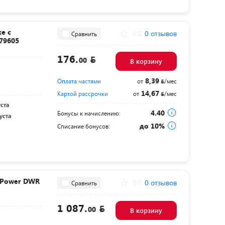
е с
0.0
0 отзывов
Сравнить
79605
176.
00
В корзину
8,39
Оплата частями
от
/мес
14,67
Картой рассрочки
от
/мес
уста
4.40
Бонусы к начислению:
уста
до 10%
Списание бонусов:
 Power DWR
0.0
0 отзывов
Сравнить
1 087.
00
В корзину