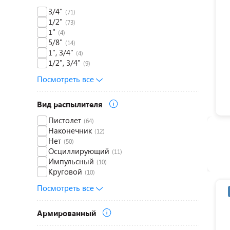
3/4"
(71)
1/2"
(73)
1"
(4)
5/8"
(14)
1", 3/4"
(4)
1/2", 3/4"
(9)
Посмотреть все
Вид распылителя
Пистолет
(64)
Наконечник
(12)
Нет
(50)
Осциллирующий
(11)
Импульсный
(10)
Круговой
(10)
Посмотреть все
Армированный