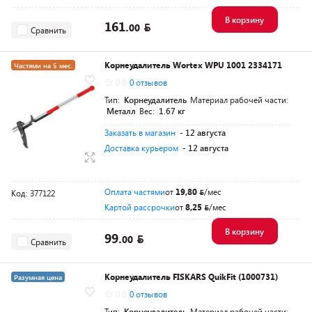
В корзину
161.
00
Сравнить
Корнеудалитель Wortex WPU 1001 2334171
Частями на 5 мес.
0.0
0 отзывов
Разумная цена
Тип:
Корнеудалитель
Материал рабочей части:
Металл
Вес:
1.67 кг
Заказать в магазин
- 12 августа
Доставка курьером
- 12 августа
Оплата частями
от
19,80
/мес
Код: 377122
Картой рассрочки
от
8,25
/мес
В корзину
99.
00
Сравнить
Корнеудалитель FISKARS QuikFit (1000731)
Разумная цена
0.0
0 отзывов
Тип:
Корнеудалитель
Материал рабочей части: