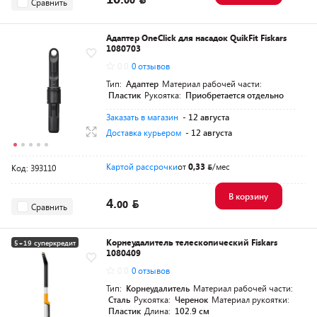
Сравнить
Адаптер OneClick для насадок QuikFit Fiskars
1080703
0.0
0 отзывов
Тип:
Адаптер
Материал рабочей части:
Пластик
Рукоятка:
Приобретается отдельно
Заказать в магазин
- 12 августа
Доставка курьером
- 12 августа
Картой рассрочки
от
0,33
/мес
Код: 393110
В корзину
4.
00
Сравнить
Корнеудалитель телескопический Fiskars
5+19 суперкредит
1080409
0.0
0 отзывов
Тип:
Корнеудалитель
Материал рабочей части:
Сталь
Рукоятка:
Черенок
Материал рукоятки:
Пластик
Длина:
102.9 см