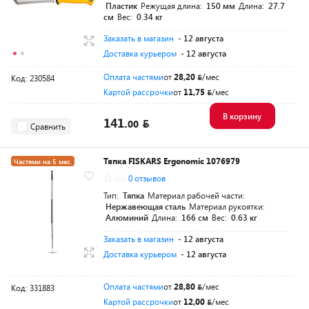
Пластик
Режущая длина:
150 мм
Длина:
27.7
см
Вес:
0.34 кг
Заказать в магазин
- 12 августа
Доставка курьером
- 12 августа
Оплата частями
от
28,20
/мес
Код: 230584
Картой рассрочки
от
11,75
/мес
В корзину
141.
00
Сравнить
Тяпка FISKARS Ergonomic 1076979
Частями на 5 мес.
0.0
0 отзывов
Разумная цена
Тип:
Тяпка
Материал рабочей части:
Нержавеющая сталь
Материал рукоятки:
Алюминий
Длина:
166 см
Вес:
0.63 кг
Заказать в магазин
- 12 августа
Доставка курьером
- 12 августа
Оплата частями
от
28,80
/мес
Код: 331883
Картой рассрочки
от
12,00
/мес