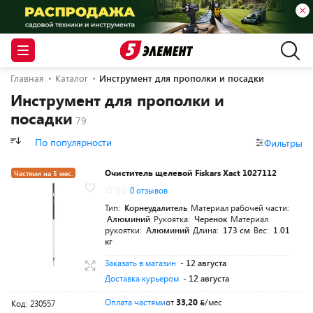
Главная
Каталог
Инструмент для прополки и посадки
Инструмент для прополки и
посадки
По популярности
Фильтры
Очиститель щелевой Fiskars Xact 1027112
Частями на 5 мес.
0.0
0 отзывов
Разумная цена
Тип:
Корнеудалитель
Материал рабочей части:
Алюминий
Рукоятка:
Черенок
Материал
рукоятки:
Алюминий
Длина:
173 см
Вес:
1.01
кг
Заказать в магазин
- 12 августа
Доставка курьером
- 12 августа
Оплата частями
от
33,20
/мес
Код: 230557