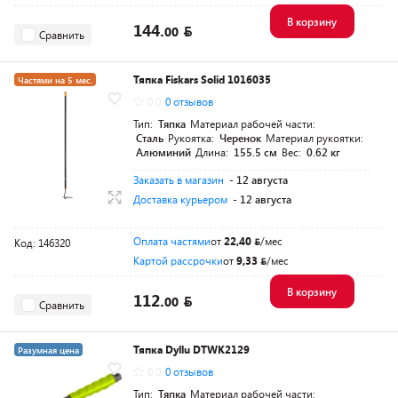
В корзину
144.
00
Сравнить
Тяпка Fiskars Solid 1016035
Частями на 5 мес.
0.0
0 отзывов
Разумная цена
Тип:
Тяпка
Материал рабочей части:
Сталь
Рукоятка:
Черенок
Материал рукоятки:
Алюминий
Длина:
155.5 см
Вес:
0.62 кг
Заказать в магазин
- 12 августа
Доставка курьером
- 12 августа
Оплата частями
от
22,40
/мес
Код: 146320
Картой рассрочки
от
9,33
/мес
В корзину
112.
00
Сравнить
Тяпка Dyllu DTWK2129
Разумная цена
0.0
0 отзывов
Тип:
Тяпка
Материал рабочей части: