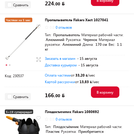
В корзину
224.
00
Сравнить
Пропалыватель Fiskars Xact 1027041
Частями на 5 мес.
0.0
0 отзывов
Разумная цена
Тип:
Пропалыватель
Материал рабочей части:
Алюминий
Рукоятка:
Черенок
Материал
рукоятки:
Алюминий
Длина:
170 см
Вес:
1.1
кг
Заказать в магазин
- 15 августа
Доставка курьером
- 15 августа
Оплата частями
от
33,20
/мес
Код: 230537
Картой рассрочки
от
13,83
/мес
В корзину
166.
00
Сравнить
Плодосъемник Fiskars 1080692
5+19 суперкредит
0.0
0 отзывов
Тип:
Плодосъёмник
Материал рабочей части:
Пластик
Рукоятка:
Приобретается