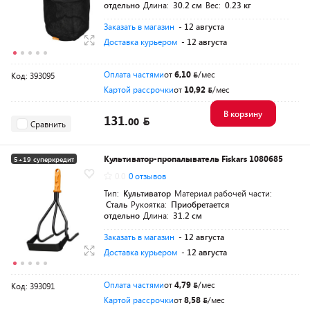
отдельно
Длина:
30.2 см
Вес:
0.23 кг
Заказать в магазин
- 12 августа
Доставка курьером
- 12 августа
Оплата частями
от
6,10
/мес
Код: 393095
Картой рассрочки
от
10,92
/мес
В корзину
131.
00
Сравнить
Культиватор-пропалыватель Fiskars 1080685
5+19 суперкредит
0.0
0 отзывов
Тип:
Культиватор
Материал рабочей части:
Сталь
Рукоятка:
Приобретается
отдельно
Длина:
31.2 см
Заказать в магазин
- 12 августа
Доставка курьером
- 12 августа
Оплата частями
от
4,79
/мес
Код: 393091
Картой рассрочки
от
8,58
/мес