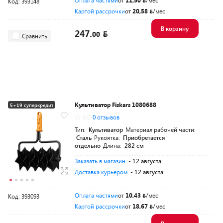
Оплата частями
от
11,50
/мес
Код: 393148
Картой рассрочки
от
20,58
/мес
В корзину
247.
00
Сравнить
Культиватор Fiskars 1080688
5+19 суперкредит
0.0
0 отзывов
Тип:
Культиватор
Материал рабочей части:
Сталь
Рукоятка:
Приобретается
отдельно
Длина:
282 см
Заказать в магазин
- 12 августа
Доставка курьером
- 12 августа
Оплата частями
от
10,43
/мес
Код: 393093
Картой рассрочки
от
18,67
/мес