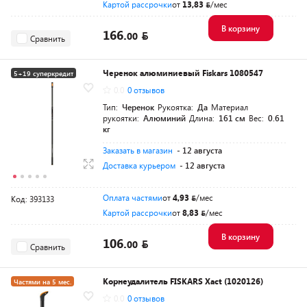
Картой рассрочки
от
13,83
/мес
В корзину
166.
00
Сравнить
Черенок алюминиевый Fiskars 1080547
5+19 суперкредит
0.0
0 отзывов
Тип:
Черенок
Рукоятка:
Да
Материал
рукоятки:
Алюминий
Длина:
161 см
Вес:
0.61
кг
Заказать в магазин
- 12 августа
Доставка курьером
- 12 августа
Оплата частями
от
4,93
/мес
Код: 393133
Картой рассрочки
от
8,83
/мес
В корзину
106.
00
Сравнить
Корнеудалитель FISKARS Xact (1020126)
Частями на 5 мес.
0.0
0 отзывов
Разумная цена