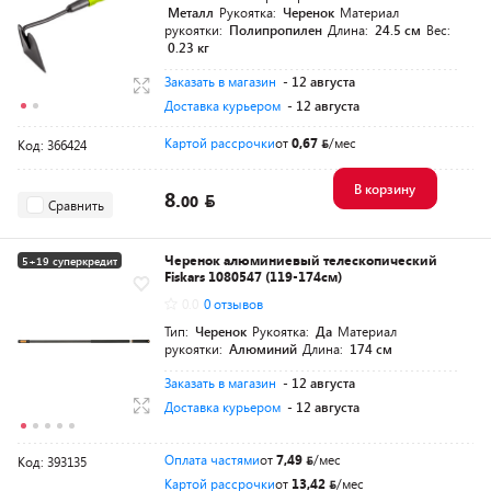
Металл
Рукоятка:
Черенок
Материал
рукоятки:
Полипропилен
Длина:
24.5 см
Вес:
0.23 кг
Заказать в магазин
- 12 августа
Доставка курьером
- 12 августа
Картой рассрочки
от
0,67
/мес
Код: 366424
В корзину
8.
00
Сравнить
Черенок алюминиевый телескопический
5+19 суперкредит
Fiskars 1080547 (119-174см)
0.0
0 отзывов
Тип:
Черенок
Рукоятка:
Да
Материал
рукоятки:
Алюминий
Длина:
174 см
Заказать в магазин
- 12 августа
Доставка курьером
- 12 августа
Оплата частями
от
7,49
/мес
Код: 393135
Картой рассрочки
от
13,42
/мес