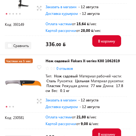
Заказать в магазин
- 12 августа
Доставка курьером
- 12 августа
Оплата частями
от
15,64
/мес
Код: 393149
Картой рассрочки
от
28,00
/мес
В корзину
336.
00
Сравнить
Нож садовый Fiskars X-series K80 1062819
Частями на 5 мес.
0.0
0 отзывов
Разумная цена
Тип:
Нож садовый
Материал рабочей части:
Сталь
Рукоятка:
Цельная
Материал рукоятки:
Пластик
Режущая длина:
77 мм
Длина:
17.8
см
Вес:
0.1 кг
Заказать в магазин
- 12 августа
Доставка курьером
- 12 августа
Оплата частями
от
21,80
/мес
Код: 230581
Картой рассрочки
от
9,08
/мес
В корзину