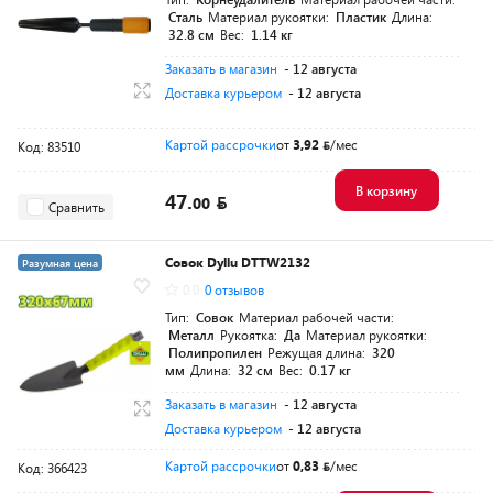
Сталь
Материал рукоятки:
Пластик
Длина:
32.8 см
Вес:
1.14 кг
Заказать в магазин
- 12 августа
Доставка курьером
- 12 августа
Картой рассрочки
от
3,92
/мес
Код: 83510
В корзину
47.
00
Сравнить
Совок Dyllu DTTW2132
Разумная цена
0.0
0 отзывов
Тип:
Совок
Материал рабочей части:
Металл
Рукоятка:
Да
Материал рукоятки:
Полипропилен
Режущая длина:
320
мм
Длина:
32 см
Вес:
0.17 кг
Заказать в магазин
- 12 августа
Доставка курьером
- 12 августа
Картой рассрочки
от
0,83
/мес
Код: 366423