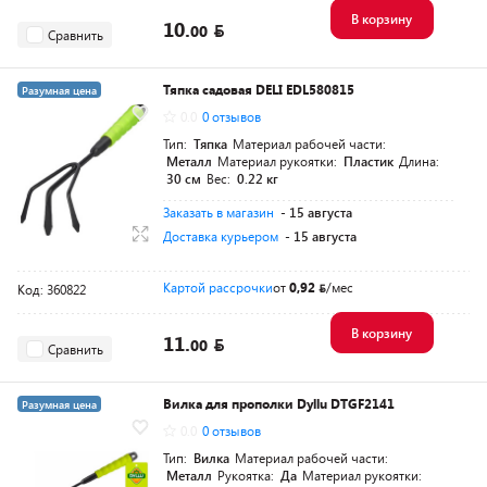
В корзину
10.
00
Сравнить
Тяпка садовая DELI EDL580815
Разумная цена
0.0
0 отзывов
Тип:
Тяпка
Материал рабочей части:
Металл
Материал рукоятки:
Пластик
Длина:
30 см
Вес:
0.22 кг
Заказать в магазин
- 15 августа
Доставка курьером
- 15 августа
Картой рассрочки
от
0,92
/мес
Код: 360822
В корзину
11.
00
Сравнить
Вилка для прополки Dyllu DTGF2141
Разумная цена
0.0
0 отзывов
Тип:
Вилка
Материал рабочей части:
Металл
Рукоятка:
Да
Материал рукоятки: