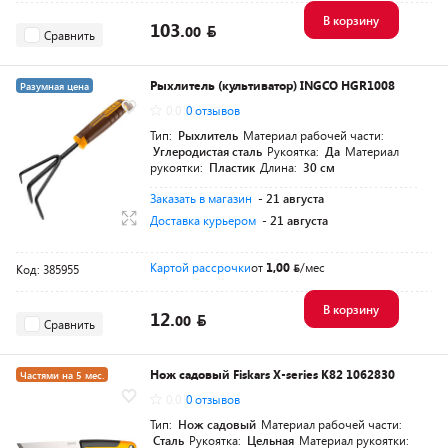
В корзину
103.
00
Сравнить
Рыхлитель (культиватор) INGCO HGR1008
Разумная цена
0.0
0 отзывов
Тип:
Рыхлитель
Материал рабочей части:
Углеродистая сталь
Рукоятка:
Да
Материал
рукоятки:
Пластик
Длина:
30 см
Заказать в магазин
- 21 августа
Доставка курьером
- 21 августа
Картой рассрочки
от
1,00
/мес
Код: 385955
В корзину
12.
00
Сравнить
Нож садовый Fiskars X-series K82 1062830
Частями на 5 мес.
0.0
0 отзывов
Разумная цена
Тип:
Нож садовый
Материал рабочей части:
Сталь
Рукоятка:
Цельная
Материал рукоятки: