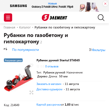
Главная
Каталог
Рубанки по газобетону и гипсокартону
Рубанки по газобетону и
гипсокартону
По популярности
Фильтры
Рубанок ручной Startul ST4045
Разумная цена
0.0
0 отзывов
Тип:
Рубанок ручной
Назначение:
Дерево
Длина:
50 мм
Заказать в магазин
- 11 августа
Доставка курьером
- 11 августа
Картой рассрочки
от
1,83
/мес
Код: 214649