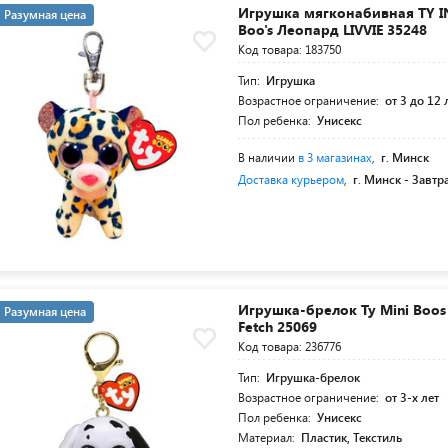
Игрушка мягконабивная TY I
Разумная цена
Boo's Леопард LIVVIE 35248
Код товара: 183750
Тип:
Игрушка
Возрастное ограничение:
от 3 до 12 
Пол ребенка:
Унисекс
В наличии
в 3 магазинах
,
г. Минск
Доставка курьером
,
г. Минск -
Завтр
Игрушка-брелок Ty Mini Boo
Разумная цена
Fetch 25069
Код товара: 236776
Тип:
Игрушка-брелок
Возрастное ограничение:
от 3-х лет
Пол ребенка:
Унисекс
Материал:
Пластик, Текстиль