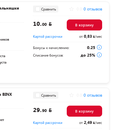
тельняшке
0.0
0 отзывов
Сравнить
10.
00
В корзину
0,83
Картой рассрочки
от
/мес
ьчиков
0.25
Бонусы к начислению:
до 25%
Списание бонусов:
уста
уста
а BINX
0.0
0 отзывов
Сравнить
29.
90
В корзину
лет
2,49
Картой рассрочки
от
/мес