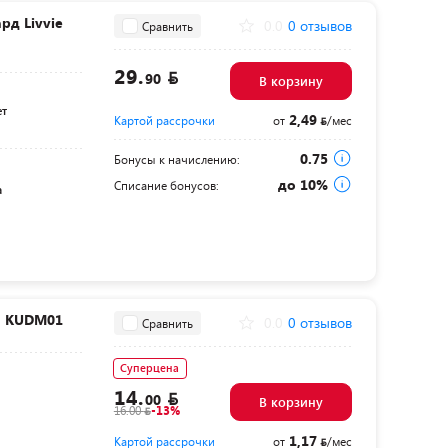
рд Livvie
0.0
0 отзывов
Сравнить
29.
90
В корзину
ет
2,49
Картой рассрочки
от
/мес
0.75
Бонусы к начислению:
до 10%
Списание бонусов:
а
а KUDM01
0.0
0 отзывов
Сравнить
Суперцена
14.
00
В корзину
16.00
-13%
1,17
Картой рассрочки
от
/мес