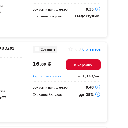
та
0.35
Бонусы к начислению:
а
Недоступно
Списание бонусов:
 KUDZ01
0.0
0 отзывов
Сравнить
16.
00
В корзину
1,33
Картой рассрочки
от
/мес
0.40
Бонусы к начислению:
уста
до 25%
Списание бонусов:
уста