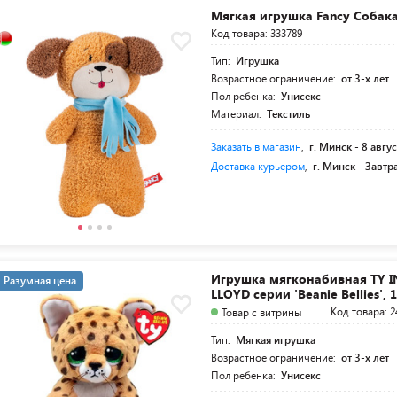
Мягкая игрушка Fancy Собак
Код товара: 333789
Тип:
Игрушка
Возрастное ограничение:
от 3-х лет
Пол ребенка:
Унисекс
Материал:
Текстиль
Заказать в магазин
,
г. Минск -
8 авгус
Доставка курьером
,
г. Минск -
Завтр
Игрушка мягконабивная TY 
Разумная цена
LLOYD серии 'Beanie Bellies', 
Код товара: 2
Товар с витрины
Тип:
Мягкая игрушка
Возрастное ограничение:
от 3-х лет
Пол ребенка:
Унисекс