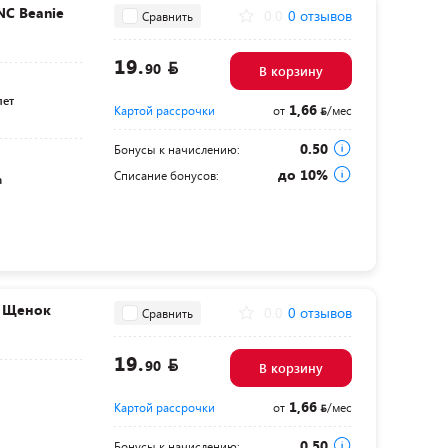
NC Beanie
0.0
0 отзывов
Сравнить
19.
90
В корзину
лет
1,66
Картой рассрочки
от
/мес
0.50
Бонусы к начислению:
до 10%
Списание бонусов:
а
s Щенок
0.0
0 отзывов
Сравнить
19.
90
В корзину
1,66
Картой рассрочки
от
/мес
0.50
Бонусы к начислению: