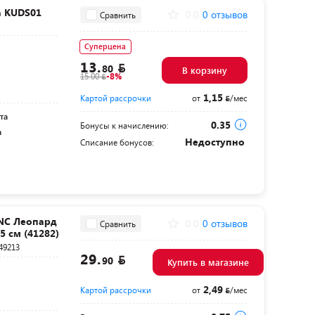
а KUDS01
0.0
0 отзывов
Сравнить
Суперцена
13.
80
В корзину
15.00
-8%
1,15
Картой рассрочки
от
/мес
та
0.35
Бонусы к начислению:
а
Недоступно
Списание бонусов:
INC Леопард
0.0
0 отзывов
Сравнить
15 см (41282)
49213
29.
90
Купить в магазине
2,49
Картой рассрочки
от
/мес