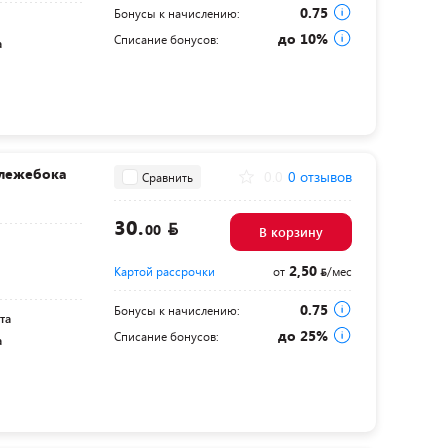
0.75
Бонусы к начислению:
до 10%
Списание бонусов:
а
-лежебока
0.0
0 отзывов
Сравнить
30.
00
В корзину
2,50
Картой рассрочки
от
/мес
0.75
Бонусы к начислению:
та
до 25%
Списание бонусов:
а