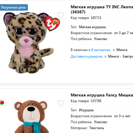
Мягкая игрушка TY INC Леопа
Разумная цена
(36367)
Код товара: 185715
Тип:
Мягкая игрушка
Возрастное ограничение:
от 3 до 7 л
Пол ребенка:
Унисекс
В наличии
в 8 магазинах
,
г. Минск
Доставка курьером
,
г. Минск -
Завтр
Мягкая игрушка Fancy Мишк
Код товара: 333788
Тип:
Игрушка
Возрастное ограничение:
от 3-х лет
Пол ребенка:
Унисекс
Материал:
Текстиль