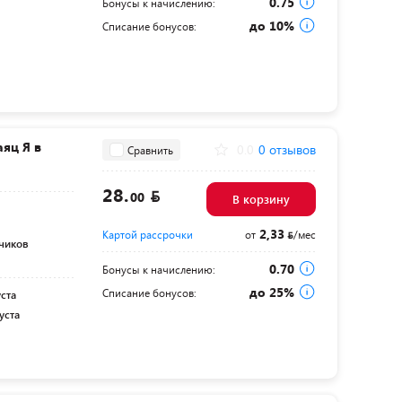
0.75
Бонусы к начислению:
до 10%
Списание бонусов:
яц Я в
0.0
0 отзывов
Сравнить
28.
00
В корзину
2,33
Картой рассрочки
от
/мес
ьчиков
0.70
Бонусы к начислению:
до 25%
Списание бонусов:
уста
уста