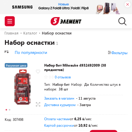
Главная
Каталог
Набор оснастки
Набор оснастки
По популярности
Фильтры
Набор бит Milwauke 4932492009 (38
Разумная цена
предметов)
0.0
0 отзывов
Тип:
Набор бит
Набор:
Да
Количество штук в
наборе:
38 шт
Заказать в магазин
- 11 августа
Доставка курьером
- Завтра
Оплата частями
от
6,25
/мес
Код: 307498
Картой рассрочки
от
10,92
/мес