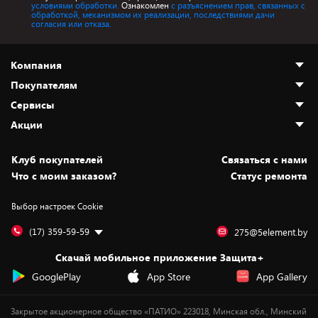
условиями обработки.
Ознакомлен
с разъяснением прав, связанных с
обработкой, механизмом их реализации, последствиями дачи
согласия или отказа.
Компания
Покупателям
О нас
Сервисы
Адреса магазинов
Как сделать заказ
Акции
Новости
Оплата и доставка
Программа «Защита+»
Статьи и обзоры
Безналичный расчёт
Установка техники
Скидки и промокоды
Клуб покупателей
Cвязаться с нами
Вакансии
Обмен и возврат товара
Для игровых консолей
Белорусские товары
Что с моим заказом?
Статус ремонта
Контакты
Юридическая информация
Подписки на видеосервисы
Подарки
Выбор настроек Cookie
Дай пять добру!
Обработка персональных данных
Для мобильных устройств
Бонусы
Подарочные карты
Для компьютеров
Оплата частями
(17) 359-59-59
275@5element.by
Утилизация старой техники
Предзаказы
Скачай мобильное приложение Защита+
Сервисные центры
Новинки
GooglePlay
App Store
App Gallery
Уценка
Закрытое акционерное общество «ПАТИО» 223018, Минская обл., Минский