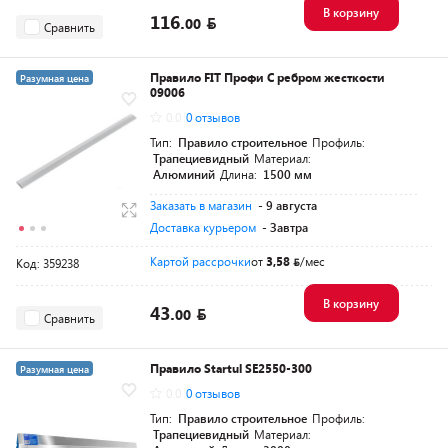
В корзину
116.
00
Сравнить
Правило FIT Профи С ребром жесткости
Разумная цена
09006
0.0
0 отзывов
Тип:
Правило строительное
Профиль:
Трапециевидный
Материал:
Алюминий
Длина:
1500 мм
Заказать в магазин
- 9 августа
Доставка курьером
- Завтра
Картой рассрочки
от
3,58
/мес
Код: 359238
В корзину
43.
00
Сравнить
Правило Startul SE2550-300
Разумная цена
0.0
0 отзывов
Тип:
Правило строительное
Профиль:
Трапециевидный
Материал: