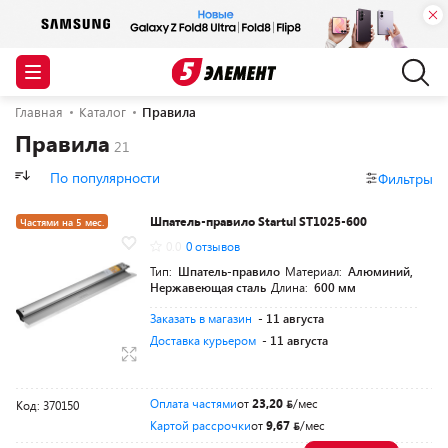
Главная
Каталог
Правила
Правила
По популярности
Фильтры
Шпатель-правило Startul ST1025-600
Частями на 5 мес.
0.0
0 отзывов
Разумная цена
Тип:
Шпатель-правило
Материал:
Алюминий,
Нержавеющая сталь
Длина:
600 мм
Заказать в магазин
- 11 августа
Доставка курьером
- 11 августа
Оплата частями
от
23,20
/мес
Код: 370150
Картой рассрочки
от
9,67
/мес