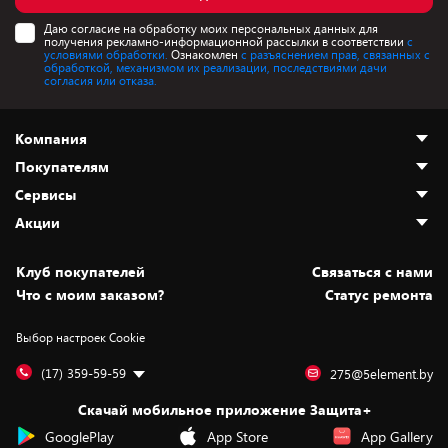
Даю согласие на обработку моих персональных данных для
получения рекламно-информационной рассылки в соответствии
с
условиями обработки.
Ознакомлен
с разъяснением прав, связанных с
обработкой, механизмом их реализации, последствиями дачи
согласия или отказа.
Компания
Покупателям
О нас
Сервисы
Адреса магазинов
Как сделать заказ
Акции
Новости
Оплата и доставка
Программа «Защита+»
Статьи и обзоры
Безналичный расчёт
Установка техники
Скидки и промокоды
Клуб покупателей
Cвязаться с нами
Вакансии
Обмен и возврат товара
Для игровых консолей
Белорусские товары
Что с моим заказом?
Статус ремонта
Контакты
Юридическая информация
Подписки на видеосервисы
Подарки
Выбор настроек Cookie
Дай пять добру!
Обработка персональных данных
Для мобильных устройств
Бонусы
Подарочные карты
Для компьютеров
Оплата частями
(17) 359-59-59
275@5element.by
Утилизация старой техники
Новинки
Скачай мобильное приложение Защита+
Сервисные центры
Уценка
GooglePlay
App Store
App Gallery