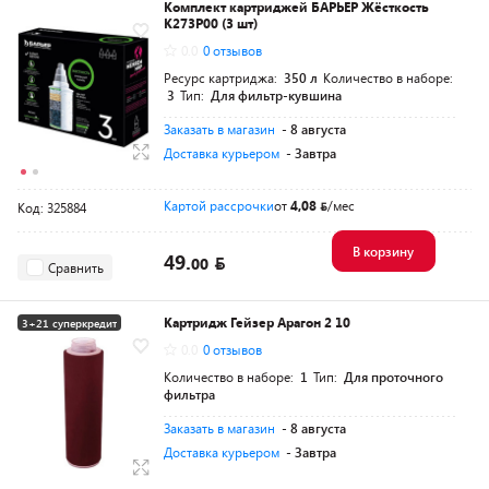
Комплект картриджей БАРЬЕР Жёсткость
К273Р00 (3 шт)
0.0
0 отзывов
Ресурс картриджа:
350 л
Количество в наборе:
3
Тип:
Для фильтр-кувшина
Заказать в магазин
- 8 августа
Доставка курьером
- Завтра
Картой рассрочки
от
4,08
/мес
Код: 325884
В корзину
49.
00
Сравнить
Картридж Гейзер Арагон 2 10
3+21 суперкредит
0.0
0 отзывов
Количество в наборе:
1
Тип:
Для проточного
фильтра
Заказать в магазин
- 8 августа
Доставка курьером
- Завтра