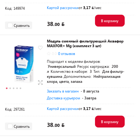
Картой рассрочки
от
3,17
/мес
Код: 149974
В корзину
38.
00
Сравнить
Модуль сменный фильтрующий Аквафор
MAXFOR+ Mg (комплект 3 шт)
0.0
0 отзывов
Подходит к моделям фильтров:
Универсальный
Ресурс картриджа:
200
л
Количество в наборе:
3
Тип:
Для фильтр-
кувшина
Дополнительно:
Нейтрализация
хлора, цвета, запаха
Заказать в магазин
- 8 августа
Доставка курьером
- Завтра
Картой рассрочки
от
3,17
/мес
Код: 297261
В корзину
38.
00
Сравнить