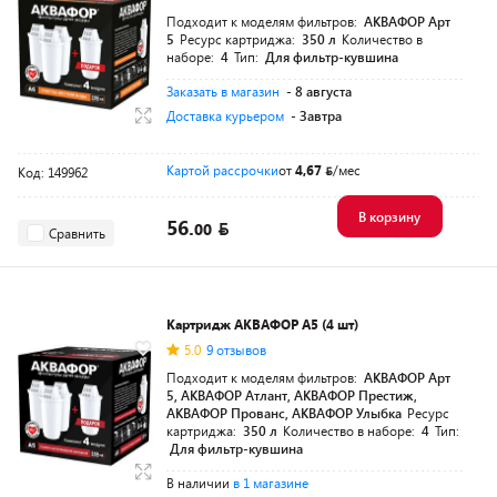
Подходит к моделям фильтров:
АКВАФОР Арт
5
Ресурс картриджа:
350 л
Количество в
наборе:
4
Тип:
Для фильтр-кувшина
Заказать в магазин
- 8 августа
Доставка курьером
- Завтра
Картой рассрочки
от
4,67
/мес
Код: 149962
В корзину
56.
00
Сравнить
Картридж АКВАФОР А5 (4 шт)
5.0
9 отзывов
Подходит к моделям фильтров:
АКВАФОР Арт
5, АКВАФОР Атлант, АКВАФОР Престиж,
АКВАФОР Прованс, АКВАФОР Улыбка
Ресурс
картриджа:
350 л
Количество в наборе:
4
Тип:
Для фильтр-кувшина
В наличии
в 1 магазине