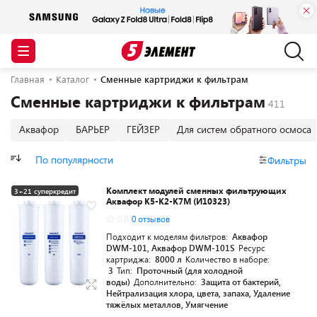
Главная
Каталог
Сменные картриджи к фильтрам
Сменные картриджи к фильтрам
Аквафор
БАРЬЕР
ГЕЙЗЕР
Для систем обратного осмоса
По популярности
Фильтры
Комплект модулей сменных фильтрующих
3+21 суперкредит
Аквафор К5-K2-K7M (И10323)
0.0
0 отзывов
Подходит к моделям фильтров:
Аквафор
DWM-101, Аквафор DWM-101S
Ресурс
картриджа:
8000 л
Количество в наборе:
3
Тип:
Проточный (для холодной
воды)
Дополнительно:
Защита от бактерий,
Нейтрализация хлора, цвета, запаха, Удаление
тяжёлых металлов, Умягчение