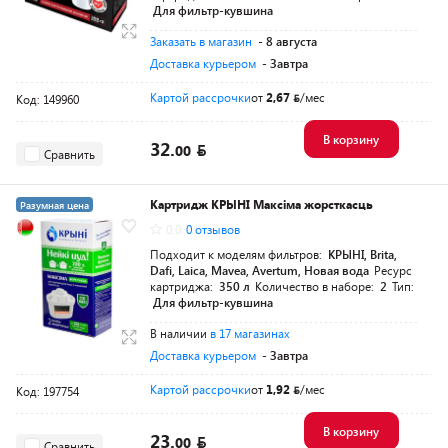
Для фильтр-кувшина
Заказать в магазин
- 8 августа
Доставка курьером
- Завтра
Картой рассрочки
от
2,67
/мес
Код: 149960
В корзину
32.
00
Сравнить
Картридж КРЫНI Максiма жорсткасць
Разумная цена
0.0
0 отзывов
Подходит к моделям фильтров:
КРЫНI, Brita,
Dafi, Laica, Mavea, Avertum, Новая вода
Ресурс
картриджа:
350 л
Количество в наборе:
2
Тип:
Для фильтр-кувшина
В наличии
в 17 магазинах
Доставка курьером
- Завтра
Картой рассрочки
от
1,92
/мес
Код: 197754
В корзину
23.
00
Сравнить