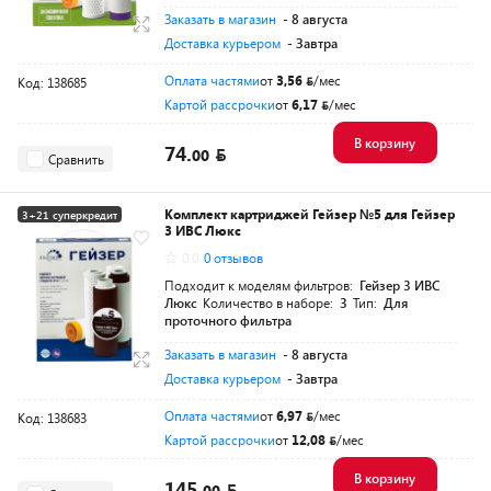
Заказать в магазин
- 8 августа
Доставка курьером
- Завтра
Оплата частями
от
3,56
/мес
Код: 138685
Картой рассрочки
от
6,17
/мес
В корзину
74.
00
Сравнить
Комплект картриджей Гейзер №5 для Гейзер
3+21 суперкредит
3 ИВС Люкс
0.0
0 отзывов
Подходит к моделям фильтров:
Гейзер 3 ИВС
Люкс
Количество в наборе:
3
Тип:
Для
проточного фильтра
Заказать в магазин
- 8 августа
Доставка курьером
- Завтра
Оплата частями
от
6,97
/мес
Код: 138683
Картой рассрочки
от
12,08
/мес
В корзину
145.
00