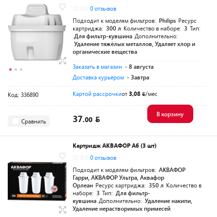
0.0
0 отзывов
Подходит к моделям фильтров:
Philips
Ресурс
картриджа:
300 л
Количество в наборе:
3
Тип:
Для фильтр-кувшина
Дополнительно:
Удаление тяжёлых металлов, Удаляет хлор и
органические вещества
Заказать в магазин
- 8 августа
Доставка курьером
- Завтра
Картой рассрочки
от
3,08
/мес
Код: 336890
В корзину
37.
00
Сравнить
Картридж АКВАФОР А6 (3 шт)
0.0
0 отзывов
Подходит к моделям фильтров:
АКВАФОР
Гарри, АКВАФОР Ультра, Аквафор
Орлеан
Ресурс картриджа:
350 л
Количество в
наборе:
3
Тип:
Для фильтр-
кувшина
Дополнительно:
Удаление накипи,
Удаление нерастворимых примесей