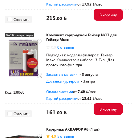
Картой рассрочки
от
17,92
/мес
В корзину
215.
00
Сравнить
Комплект картриджей Гейзер №17 для
5+19 суперкредит
Гейзер Макс
0.0
0 отзывов
Подходит к моделям фильтров:
Гейзер
Макс
Количество в наборе:
3
Тип:
Для
проточного фильтра
Заказать в магазин
- 8 августа
Доставка курьером
- Завтра
Оплата частями
от
7,49
/мес
Код: 138686
Картой рассрочки
от
13,42
/мес
В корзину
161.
00
Сравнить
Картридж АКВАФОР А6 (4 шт)
4.0
5 отзывов