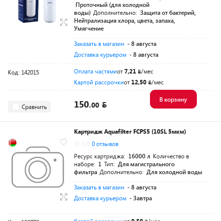
Проточный (для холодной
воды)
Дополнительно:
Защита от бактерий,
Нейтрализация хлора, цвета, запаха,
Умягчение
Заказать в магазин
- 8 августа
Доставка курьером
- 8 августа
Оплата частями
от
7,21
/мес
Код: 142015
Картой рассрочки
от
12,50
/мес
В корзину
150.
00
Сравнить
Картридж Aquafilter FCPS5 (10SL 5мкм)
0.0
0 отзывов
Ресурс картриджа:
16000 л
Количество в
наборе:
1
Тип:
Для магистрального
фильтра
Дополнительно:
Для холодной воды
Заказать в магазин
- 8 августа
Доставка курьером
- Завтра