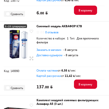
Картой рассрочки
от
0,50
/мес
Код: 138772
В корзину
6.
00
Сравнить
Сменный модуль АКВАФОР K7B
5+19 суперкредит
0.0
0 отзывов
Количество в наборе:
1
Тип:
Для проточного
фильтра
Заказать в магазин
- 8 августа
Доставка курьером
- 8 августа
Оплата частями
от
6,38
/мес
Код: 149990
Картой рассрочки
от
11,42
/мес
В корзину
137.
00
Сравнить
Комплект модулей сменных фильтрующих
Аквафор А5 (3 шт.)