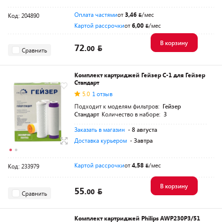
Оплата частями
от
3,46
/мес
Код: 204890
Картой рассрочки
от
6,00
/мес
В корзину
72.
00
Сравнить
Комплект картриджей Гейзер С-1 для Гейзер
Стандарт
5.0
1 отзыв
Подходит к моделям фильтров:
Гейзер
Стандарт
Количество в наборе:
3
Заказать в магазин
- 8 августа
Доставка курьером
- Завтра
Картой рассрочки
от
4,58
/мес
Код: 233979
В корзину
55.
00
Сравнить
Комплект картриджей Philips AWP230P3/51