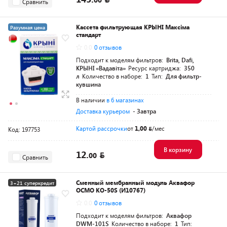
Сравнить
Кассета фильтрующая КРЫНI Максiма
Разумная цена
стандарт
0.0
0 отзывов
Подходит к моделям фильтров:
Brita, Dafi,
КРЫНI «Вадавiта»
Ресурс картриджа:
350
л
Количество в наборе:
1
Тип:
Для фильтр-
кувшина
В наличии
в 6 магазинах
Доставка курьером
- Завтра
Картой рассрочки
от
1,00
/мес
Код: 197753
В корзину
12.
00
Сравнить
Сменный мембранный модуль Аквафор
3+21 суперкредит
ОСМО КО-50S (И10767)
0.0
0 отзывов
Подходит к моделям фильтров:
Аквафор
DWM-101S
Количество в наборе:
1
Тип: