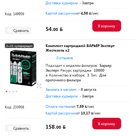
Доставка курьером
- Завтра
Картой рассрочки
от
4,50
/мес
Код: 149959
В корзину
54.
00
Сравнить
Комплект картриджей БАРЬЕР Эксперт
3+21 суперкредит
Жесткость х2
0.0
0 отзывов
Подходит к моделям фильтров:
Барьер
Эксперт
Ресурс картриджа:
10000
л
Количество в наборе:
3
Тип:
Для
проточного фильтра
Заказать в магазин
- 8 августа
Доставка курьером
- Завтра
Оплата частями
от
7,59
/мес
Код: 233958
Картой рассрочки
от
13,17
/мес
В корзину
158.
00
Сравнить