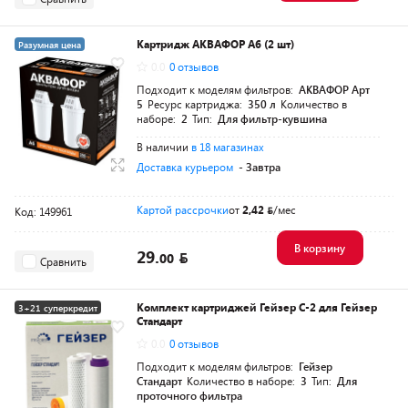
Картридж АКВАФОР А6 (2 шт)
Разумная цена
0.0
0 отзывов
Подходит к моделям фильтров:
АКВАФОР Арт
5
Ресурс картриджа:
350 л
Количество в
наборе:
2
Тип:
Для фильтр-кувшина
В наличии
в 18 магазинах
Доставка курьером
- Завтра
Картой рассрочки
от
2,42
/мес
Код: 149961
В корзину
29.
00
Сравнить
Комплект картриджей Гейзер С-2 для Гейзер
3+21 суперкредит
Стандарт
0.0
0 отзывов
Подходит к моделям фильтров:
Гейзер
Стандарт
Количество в наборе:
3
Тип:
Для
проточного фильтра