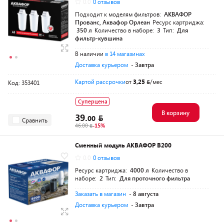
0.0
0 отзывов
Подходит к моделям фильтров:
АКВАФОР
Прованс, Аквафор Орлеан
Ресурс картриджа:
350 л
Количество в наборе:
3
Тип:
Для
фильтр-кувшина
В наличии
в 14 магазинах
Доставка курьером
- Завтра
Картой рассрочки
от
3,25
/мес
Код: 353401
Суперцена
В корзину
39.
00
Сравнить
46.00
-15%
Сменный модуль АКВАФОР В200
0.0
0 отзывов
Ресурс картриджа:
4000 л
Количество в
наборе:
2
Тип:
Для проточного фильтра
Заказать в магазин
- 8 августа
Доставка курьером
- Завтра