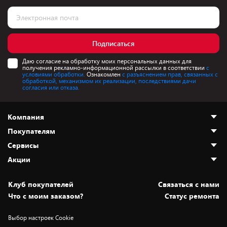
Подписаться
Даю согласие на обработку моих персональных данных для
получения рекламно-информационной рассылки в соответствии
с
условиями обработки.
Ознакомлен
с разъяснением прав, связанных с
обработкой, механизмом их реализации, последствиями дачи
согласия или отказа.
Компания
Покупателям
О нас
Сервисы
Адреса магазинов
Как сделать заказ
Акции
Новости
Оплата и доставка
Программа «Защита+»
Статьи и обзоры
Безналичный расчёт
Установка техники
Скидки и промокоды
Клуб покупателей
Cвязаться с нами
Вакансии
Обмен и возврат товара
Для игровых консолей
Белорусские товары
Что с моим заказом?
Статус ремонта
Контакты
Юридическая информация
Подписки на видеосервисы
Подарки
Выбор настроек Cookie
Дай пять добру!
Обработка персональных данных
Для мобильных устройств
Бонусы