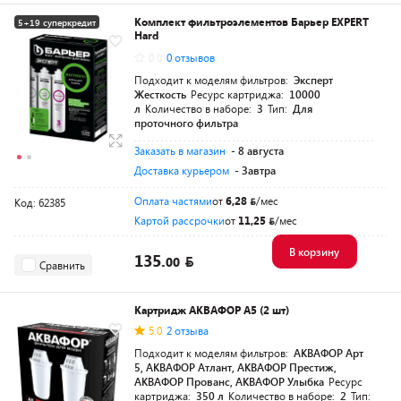
Комплект фильтроэлементов Барьер EXPERT
5+19 суперкредит
Hard
0.0
0 отзывов
Подходит к моделям фильтров:
Эксперт
Жесткость
Ресурс картриджа:
10000
л
Количество в наборе:
3
Тип:
Для
проточного фильтра
Заказать в магазин
- 8 августа
Доставка курьером
- Завтра
Оплата частями
от
6,28
/мес
Код: 62385
Картой рассрочки
от
11,25
/мес
В корзину
135.
00
Сравнить
Картридж АКВАФОР А5 (2 шт)
5.0
2 отзыва
Подходит к моделям фильтров:
АКВАФОР Арт
5, АКВАФОР Атлант, АКВАФОР Престиж,
АКВАФОР Прованс, АКВАФОР Улыбка
Ресурс
картриджа:
350 л
Количество в наборе:
2
Тип: