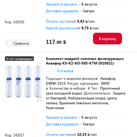
Заказать в магазин
- 8 августа
Доставка курьером
- Завтра
Оплата частями
от
5,62
/мес
Код: 142016
Картой рассрочки
от
9,75
/мес
В корзину
117.
00
Сравнить
Комплект модулей сменных фильтрующих
3+21 суперкредит
Аквафор К5-K2-KO-50S-К7М (И10921)
0.0
0 отзывов
Подходит к моделям фильтров:
Аквафор
DWM-101S
Ресурс картриджа:
4000
л
Количество в наборе:
4
Тип:
Проточный
(для холодной воды)
Дополнительно:
Защита
от бактерий, Нейтрализация хлора, цвета,
запаха, Удаление тяжёлых металлов,
Умягчение
Заказать в магазин
- 8 августа
Доставка курьером
- Завтра
Оплата частями
от
10,33
/мес
Код: 142017