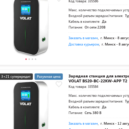
Код товара: 335586
Макс. количество подключаемых уст
Входной разъем зарядки/питания:
Ty
Кабель в комплекте:
Да
Питание:
От сети 220В
Заказать в магазин
,
г. Минск -
8 авгус
Доставка курьером
,
г. Минск -
8 авгу
Зарядная станция для элект
3+21 суперкредит
Разумная цена
VOLAT BS20-BC-22KW-APP T2
Код товара: 335584
Макс. количество подключаемых уст
Входной разъем зарядки/питания:
Ty
Кабель в комплекте:
Да
Питание:
Сеть 380 В
Заказать в магазин
,
г. Минск -
12 авг