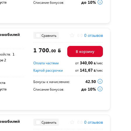
до 10%
уста
Списание бонусов:
ромобилей
0.0
0 отзывов
Сравнить
1 700.
00
В корзину
ройств:
1
pe 2
340,00
Оплата частями
от
/мес
141,67
Картой рассрочки
от
/мес
42.50
Бонусы к начислению:
уста
до 10%
уста
Списание бонусов:
ромобилей
0.0
0 отзывов
Сравнить