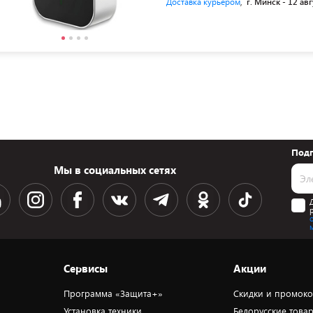
Доставка курьером
,
г. Минск -
12 авг
Подп
Мы в социальных сетях
Сервисы
Акции
Программа «Защита+»
Скидки и промок
Установка техники
Белорусские това