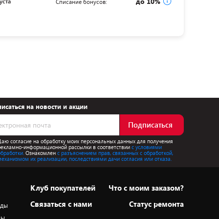
до 10%
уста
Списание бонусов:
исаться на новости и акции
Подписаться
Даю согласие на обработку моих персональных данных для получения
рекламно-информационной рассылки в соответствии
с условиями
обработки.
Ознакомлен
с разъяснением прав, связанных с обработкой,
механизмом их реализации, последствиями дачи согласия или отказа.
Клуб покупателей
Что с моим заказом?
Cвязаться с нами
Статус ремонта
оды
ры