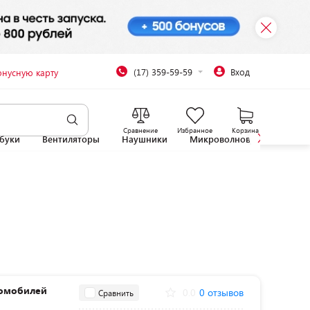
(17) 359-59-59
Вход
онусную карту
Сравнение
Избранное
Корзина
буки
Вентиляторы
Наушники
Микроволновые печи
ромобилей
0.0
0 отзывов
Сравнить