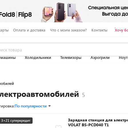
карты
Оплата и доставка
Что с моим заказом?
Контакты
Хочу б
 машины
Холодильники
Телевизоры
Аэрогрили
Ноут
мобилей
электроавтомобилей
тировка:
По популярности
Зарядная станция для элект
3+21 суперкредит
VOLAT BS-PCD040 T1