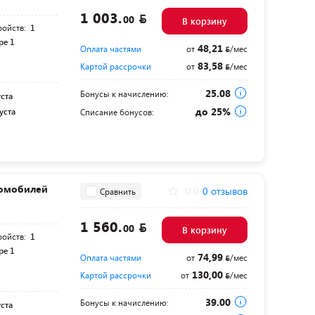
1 003.
00
В корзину
ройств:
1
pe 1
48,21
Оплата частями
от
/мес
83,58
Картой рассрочки
от
/мес
25.08
Бонусы к начислению:
уста
до 25%
уста
Списание бонусов:
ромобилей
0.0
0 отзывов
Сравнить
1 560.
00
В корзину
ройств:
1
pe 1
74,99
Оплата частями
от
/мес
130,00
Картой рассрочки
от
/мес
39.00
Бонусы к начислению:
уста