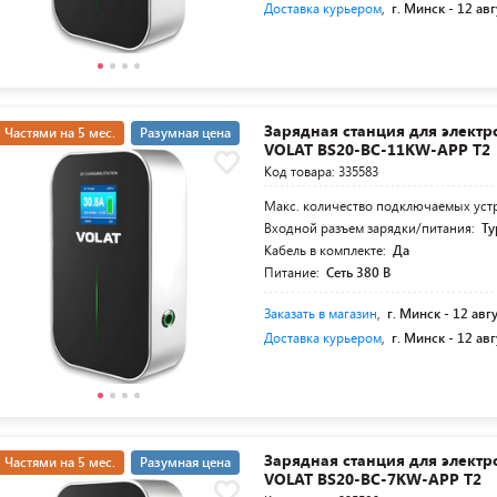
Доставка курьером
,
г. Минск -
12 авг
Зарядная станция для элект
Частями на 5 мес.
Разумная цена
VOLAT BS20-BC-11KW-APP T2
Код товара: 335583
Макс. количество подключаемых уст
Входной разъем зарядки/питания:
Ty
Кабель в комплекте:
Да
Питание:
Сеть 380 В
Заказать в магазин
,
г. Минск -
12 авг
Доставка курьером
,
г. Минск -
12 авг
Зарядная станция для элект
Частями на 5 мес.
Разумная цена
VOLAT BS20-BC-7KW-APP T2