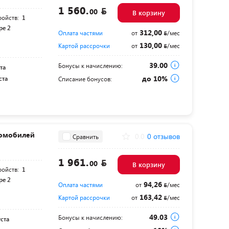
1 560.
00
В корзину
ройств:
1
pe 2
312,00
Оплата частями
от
/мес
130,00
Картой рассрочки
от
/мес
39.00
Бонусы к начислению:
та
до 10%
ста
Списание бонусов:
ромобилей
0.0
0 отзывов
Сравнить
1 961.
00
В корзину
ройств:
1
pe 2
94,26
Оплата частями
от
/мес
163,42
Картой рассрочки
от
/мес
49.03
Бонусы к начислению:
уста