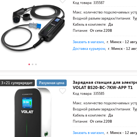
Код товара: 335587
Макс. количество подключаемых уст
Входной разъем зарядки/питания:
Ty
Кабель в комплекте:
Да
Питание:
От сети 220В
Заказать в магазин
,
г. Минск -
12 авг
Доставка курьером
,
г. Минск -
12 авг
Зарядная станция для элект
3+21 суперкредит
Разумная цена
VOLAT BS20-BC-7KW-APP T1
Код товара: 335585
Макс. количество подключаемых уст
Входной разъем зарядки/питания:
Ty
Кабель в комплекте:
Да
Питание:
От сети 220В
Заказать в магазин
,
г. Минск -
12 авг