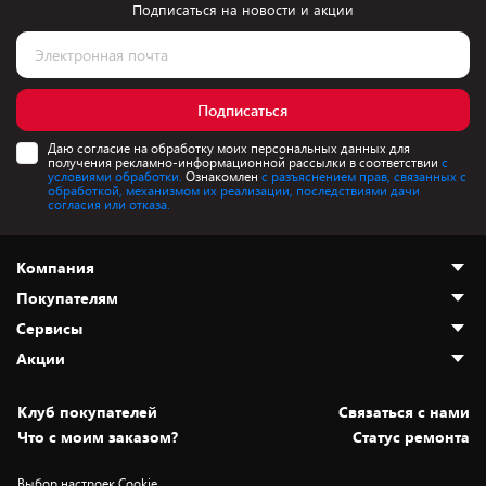
Подписаться на новости и акции
Подписаться
Даю согласие на обработку моих персональных данных для
получения рекламно-информационной рассылки в соответствии
с
условиями обработки.
Ознакомлен
с разъяснением прав, связанных с
обработкой, механизмом их реализации, последствиями дачи
согласия или отказа.
Компания
Покупателям
О нас
Сервисы
Адреса магазинов
Как сделать заказ
Акции
Новости
Оплата и доставка
Программа «Защита+»
Статьи и обзоры
Безналичный расчёт
Установка техники
Скидки и промокоды
Клуб покупателей
Cвязаться с нами
Вакансии
Обмен и возврат товара
Для игровых консолей
Белорусские товары
Что с моим заказом?
Статус ремонта
Контакты
Юридическая информация
Подписки на видеосервисы
Подарки
Выбор настроек Cookie