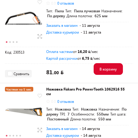
0.0
0 отзывов
Разумная цена
Тип:
Пила
Тип:
Пила лучковая
Назначение:
По дереву
Длина полотна:
625 мм
Заказать в магазин
- 11 августа
Доставка курьером
- 11 августа
Оплата частями
от
16,20
/мес
Код: 230513
Картой рассрочки
от
6,75
/мес
В корзину
81.
00
Сравнить
Ножовка Fiskars Pro PowerTooth 1062916 55
Частями на 5 мес.
см
Разумная цена
0.0
0 отзывов
Тип:
Ножовка
Тип:
Ножовка
Назначение:
По
дереву
TPI:
7
Особенности:
550мм
Тип шага:
Постоянный
Длина полотна:
550 мм
Заказать в магазин
- 14 августа
Доставка курьером
- 14 августа