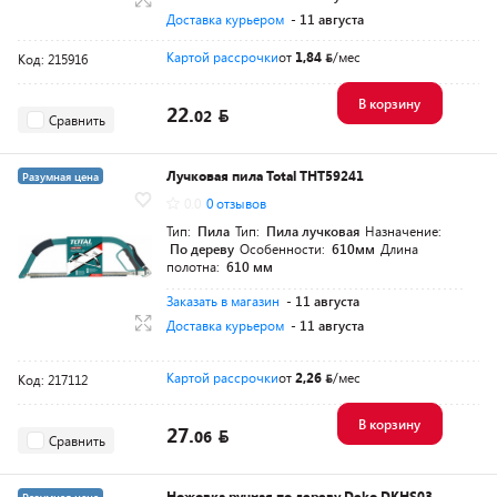
Доставка курьером
- 11 августа
Картой рассрочки
от
1,84
/мес
Код: 215916
В корзину
22.
02
Сравнить
Лучковая пила Total THT59241
Разумная цена
0.0
0 отзывов
Тип:
Пила
Тип:
Пила лучковая
Назначение:
По дереву
Особенности:
610мм
Длина
полотна:
610 мм
Заказать в магазин
- 11 августа
Доставка курьером
- 11 августа
Картой рассрочки
от
2,26
/мес
Код: 217112
В корзину
27.
06
Сравнить
Ножовка ручная по дереву Deko DKHS03