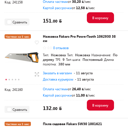
Оплата частями
от
30,20
/мес
Код: 241158
Картой рассрочки
от
12,58
/мес
В корзину
151.
00
Сравнить
Ножовка Fiskars Pro PowerTooth 1062930 38
Частями на 5 мес.
см
Разумная цена
0.0
0 отзывов
Тип:
Ножовка
Тип:
Ножовка
Назначение:
По
дереву
TPI:
9
Тип шага:
Постоянный
Длина
полотна:
380 мм
Заказать в магазин
- 11 августа
Доставка курьером
- 11 августа
Оплата частями
от
26,40
/мес
Код: 241160
Картой рассрочки
от
11,00
/мес
В корзину
132.
00
Сравнить
Пила садовая Fiskars SW30 1001621
Частями на 5 мес.