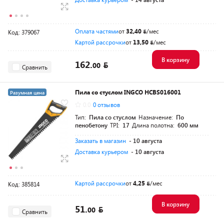
Оплата частями
от
32,40
/мес
Код: 379067
Картой рассрочки
от
13,50
/мес
В корзину
162.
00
Сравнить
Пила со стуслом INGCO HCBS016001
Разумная цена
0.0
0 отзывов
Тип:
Пила со стуслом
Назначение:
По
пенобетону
TPI:
17
Длина полотна:
600 мм
Заказать в магазин
- 10 августа
Доставка курьером
- 10 августа
Картой рассрочки
от
4,25
/мес
Код: 385814
В корзину
51.
00
Сравнить