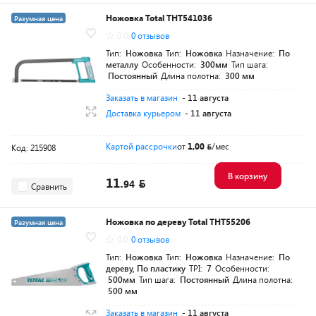
Ножовка Total THT541036
Разумная цена
0.0
0 отзывов
Тип:
Ножовка
Тип:
Ножовка
Назначение:
По
металлу
Особенности:
300мм
Тип шага:
Постоянный
Длина полотна:
300 мм
Заказать в магазин
- 11 августа
Доставка курьером
- 11 августа
Картой рассрочки
от
1,00
/мес
Код: 215908
В корзину
11.
94
Сравнить
Ножовка по дереву Total THT55206
Разумная цена
0.0
0 отзывов
Тип:
Ножовка
Тип:
Ножовка
Назначение:
По
дереву, По пластику
TPI:
7
Особенности:
500мм
Тип шага:
Постоянный
Длина полотна:
500 мм
Заказать в магазин
- 11 августа