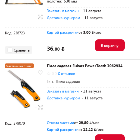
полотна:
530 мм
Заказать в магазин
- 11 августа
Доставка курьером
- 11 августа
Картой рассрочки
от
3,00
/мес
Код: 238723
В корзину
36.
00
Сравнить
Пила садовая Fiskars PowerTooth 1062934
Частями на 5 мес.
0.0
0 отзывов
Разумная цена
Тип:
Пила садовая
Заказать в магазин
- 11 августа
Доставка курьером
- 11 августа
Оплата частями
от
29,80
/мес
Код: 379070
Картой рассрочки
от
12,42
/мес