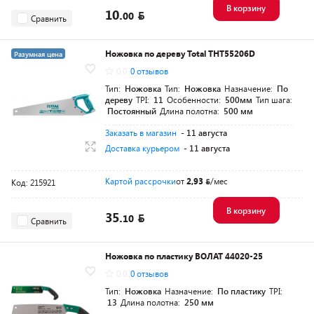
В корзину
10.
00
Сравнить
Ножовка по дереву Total THT55206D
Разумная цена
0.0
0 отзывов
Тип:
Ножовка
Тип:
Ножовка
Назначение:
По
дереву
TPI:
11
Особенности:
500мм
Тип шага:
Постоянный
Длина полотна:
500 мм
Заказать в магазин
- 11 августа
Доставка курьером
- 11 августа
Картой рассрочки
от
2,93
/мес
Код: 215921
В корзину
35.
10
Сравнить
Ножовка по пластику ВОЛАТ 44020-25
0.0
0 отзывов
Тип:
Ножовка
Назначение:
По пластику
TPI:
13
Длина полотна:
250 мм