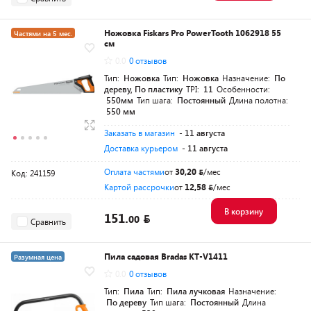
Ножовка Fiskars Pro PowerTooth 1062918 55
Частями на 5 мес.
см
Разумная цена
0.0
0 отзывов
Тип:
Ножовка
Тип:
Ножовка
Назначение:
По
дереву, По пластику
TPI:
11
Особенности:
550мм
Тип шага:
Постоянный
Длина полотна:
550 мм
Заказать в магазин
- 11 августа
Доставка курьером
- 11 августа
Оплата частями
от
30,20
/мес
Код: 241159
Картой рассрочки
от
12,58
/мес
В корзину
151.
00
Сравнить
Пила садовая Bradas KT-V1411
Разумная цена
0.0
0 отзывов
Тип:
Пила
Тип:
Пила лучковая
Назначение:
По дереву
Тип шага:
Постоянный
Длина