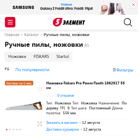
Главная
Каталог
Ручные пилы, ножовки
Ручные пилы, ножовки
Ножовки
FISKARS
Startul
По популярности
Фильтры
Ножовка Fiskars Pro PowerTooth 1062917 55
Частями на 5 мес.
см
Разумная цена
0.0
0 отзывов
Тип:
Ножовка
Тип:
Ножовка
Назначение:
По
дереву
TPI:
9
Тип шага:
Постоянный
Длина
полотна:
550 мм
Заказать в магазин
- 12 августа
Доставка курьером
- 12 августа