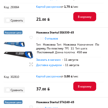
Картой рассрочки
от
1,75
/мес
Код: 293664
В корзину
21.
00
Сравнить
Ножовка Startul SE4330-45
Разумная цена
0.0
0 отзывов
Тип:
Ножовка
Тип:
Ножовка
Назначение:
По
дереву, По пластику
TPI:
11
Тип шага:
Постоянный
Длина полотна:
450 мм
Заказать в магазин
- 11 августа
Доставка курьером
- 11 августа
Картой рассрочки
от
3,08
/мес
Код: 302810
В корзину
37.
00
Сравнить
Ножовка Startul ST4240-45
Разумная цена