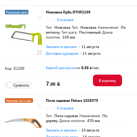
Ножовка Dyllu DTHF2105
Разумная цена
0.0
0 отзывов
Тип:
Ножовка
Тип:
Ножовка
Назначение:
По
металлу
Тип шага:
Постоянный
Длина
полотна:
150 мм
Заказать в магазин
- 11 августа
Доставка курьером
- 11 августа
Картой рассрочки
от
0,58
/мес
Код: 312200
В корзину
7.
00
Сравнить
Пила садовая Fiskars 1028375
Частями на 5 мес.
0.0
0 отзывов
Разумная цена
Тип:
Пила садовая
Назначение:
По
дереву
Длина полотна:
470 мм
Заказать в магазин
- 14 августа
Доставка курьером
- 14 августа