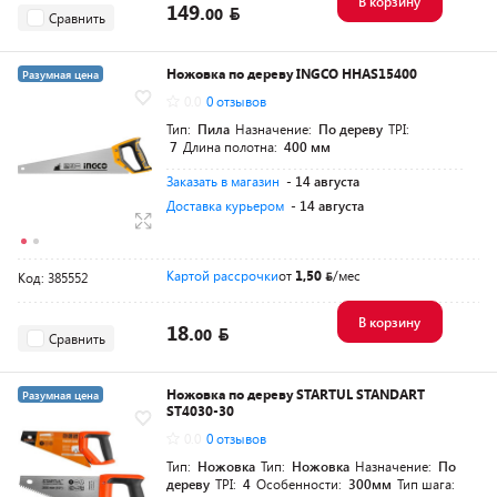
В корзину
149.
00
Сравнить
Ножовка по дереву INGCO HHAS15400
Разумная цена
0.0
0 отзывов
Тип:
Пила
Назначение:
По дереву
TPI:
7
Длина полотна:
400 мм
Заказать в магазин
- 14 августа
Доставка курьером
- 14 августа
Картой рассрочки
от
1,50
/мес
Код: 385552
В корзину
18.
00
Сравнить
Ножовка по дереву STARTUL STANDART
Разумная цена
ST4030-30
0.0
0 отзывов
Тип:
Ножовка
Тип:
Ножовка
Назначение:
По
дереву
TPI:
4
Особенности:
300мм
Тип шага: