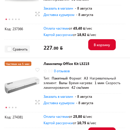
Заказать в магазин
- 8 августа
Доставка курьером
- 8 августа
Оплата частями
от
45,40
/мес
Код: 237366
Картой рассрочки
от
18,92
/мес
В корзину
227.
00
Сравнить
Ламинатор Office Kit L3215
Частями на 5 мес.
0.0
0 отзывов
Тип:
Пакетный
Формат:
A3
Нагревательный
элемент:
Валы
Время нагрева:
1 мин
Скорость
ламинирования:
42 см/мин
Заказать в магазин
- 8 августа
Доставка курьером
- 8 августа
Оплата частями
от
25,80
/мес
Код: 274381
Картой рассрочки
от
10,75
/мес