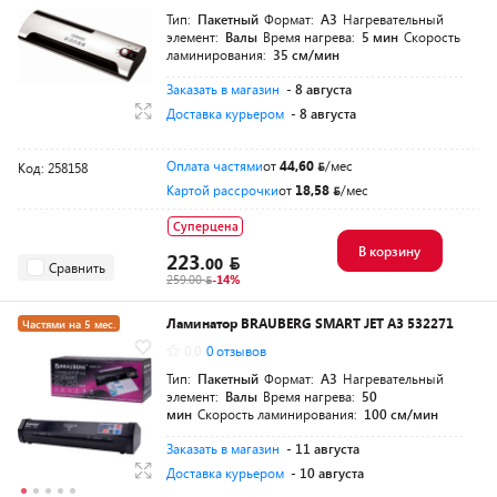
Тип:
Пакетный
Формат:
A3
Нагревательный
элемент:
Валы
Время нагрева:
5 мин
Скорость
ламинирования:
35 см/мин
Заказать в магазин
- 8 августа
Доставка курьером
- 8 августа
Оплата частями
от
44,60
/мес
Код: 258158
Картой рассрочки
от
18,58
/мес
Суперцена
В корзину
223.
00
Сравнить
259.00
-14%
Ламинатор BRAUBERG SMART JET А3 532271
Частями на 5 мес.
0.0
0 отзывов
Тип:
Пакетный
Формат:
A3
Нагревательный
элемент:
Валы
Время нагрева:
50
мин
Скорость ламинирования:
100 см/мин
Заказать в магазин
- 11 августа
Доставка курьером
- 10 августа