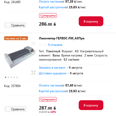
Оплата частями
от
57,20
/мес
Код: 241485
Картой рассрочки
от
23,83
/мес
Суперцена
В корзину
286.
00
Сравнить
Ламинатор ГЕЛЕОС ЛМ_А3Про
Частями на 5 мес.
0.0
0 отзывов
Тип:
Пакетный
Формат:
A3
Нагревательный
элемент:
Валы
Время нагрева:
2 мин
Скорость
ламинирования:
62 см/мин
Заказать в магазин
- 8 августа
Доставка курьером
- 8 августа
Оплата частями
от
57,40
/мес
Код: 257804
Картой рассрочки
от
23,92
/мес
Суперцена
В корзину
287.
00
Сравнить
318.00
-10%