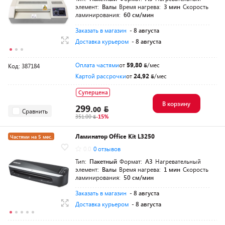
элемент:
Валы
Время нагрева:
3 мин
Скорость
ламинирования:
60 см/мин
Заказать в магазин
- 8 августа
Доставка курьером
- 8 августа
Оплата частями
от
59,80
/мес
Код: 387184
Картой рассрочки
от
24,92
/мес
Суперцена
В корзину
299.
00
Сравнить
351.00
-15%
Ламинатор Office Kit L3250
Частями на 5 мес.
0.0
0 отзывов
Тип:
Пакетный
Формат:
A3
Нагревательный
элемент:
Валы
Время нагрева:
1 мин
Скорость
ламинирования:
50 см/мин
Заказать в магазин
- 8 августа
Доставка курьером
- 8 августа