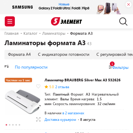
Главная
Каталог
Ламинаторы
Формата А3
Ламинаторы формата А3
Формата А4
С индикатором готовности
С регулировкой те
1
По популярности
Фильтры
Ламинатор BRAUBERG Silver Max A3 532626
Частями на 5 мес.
5.0
2 отзыва
Тип:
Пакетный
Формат:
A3
Нагревательный
элемент:
Валы
Время нагрева:
1.5
мин
Скорость ламинирования:
32 см/мин
В наличии
в 2 магазинах
Доставка курьером
- 8 августа