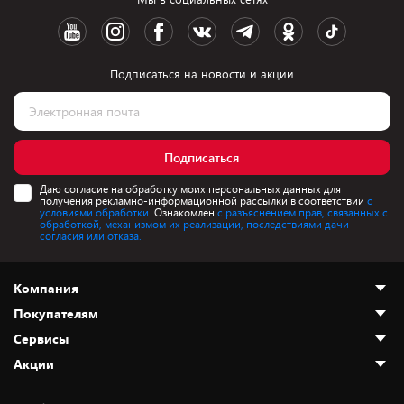
Подписаться на новости и акции
Подписаться
Даю согласие на обработку моих персональных данных для
получения рекламно-информационной рассылки в соответствии
с
условиями обработки.
Ознакомлен
с разъяснением прав, связанных с
обработкой, механизмом их реализации, последствиями дачи
согласия или отказа.
Компания
Покупателям
О нас
Сервисы
Адреса магазинов
Как сделать заказ
Акции
Новости
Оплата и доставка
Программа «Защита+»
Статьи и обзоры
Безналичный расчёт
Установка техники
Скидки и промокоды