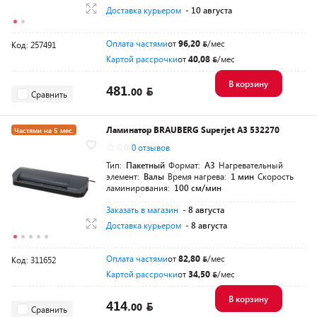
Доставка курьером
- 10 августа
Оплата частями
от
96,20
/мес
Код: 257491
Картой рассрочки
от
40,08
/мес
В корзину
481.
00
Сравнить
Ламинатор BRAUBERG Superjet A3 532270
Частями на 5 мес.
0.0
0 отзывов
Тип:
Пакетный
Формат:
A3
Нагревательный
элемент:
Валы
Время нагрева:
1 мин
Скорость
ламинирования:
100 см/мин
Заказать в магазин
- 8 августа
Доставка курьером
- 8 августа
Оплата частями
от
82,80
/мес
Код: 311652
Картой рассрочки
от
34,50
/мес
В корзину
414.
00
Сравнить