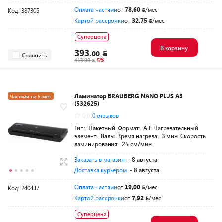
Оплата частями
от
78,60
/мес
Код: 387305
Картой рассрочки
от
32,75
/мес
Суперцена
В корзину
393.
00
Сравнить
413.00
-5%
Ламинатор BRAUBERG NANO PLUS А3
Частями на 5 мес.
(532625)
0.0
0 отзывов
Тип:
Пакетный
Формат:
A3
Нагревательный
элемент:
Валы
Время нагрева:
3 мин
Скорость
ламинирования:
25 см/мин
Заказать в магазин
- 8 августа
Доставка курьером
- 8 августа
Оплата частями
от
19,00
/мес
Код: 240437
Картой рассрочки
от
7,92
/мес
Суперцена