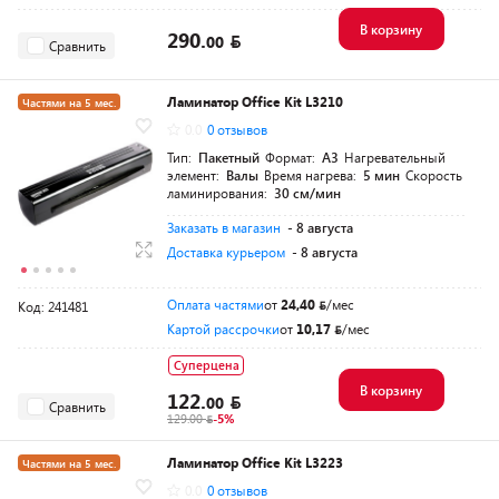
В корзину
290.
00
Сравнить
Ламинатор Office Kit L3210
Частями на 5 мес.
0.0
0 отзывов
Тип:
Пакетный
Формат:
A3
Нагревательный
элемент:
Валы
Время нагрева:
5 мин
Скорость
ламинирования:
30 см/мин
Заказать в магазин
- 8 августа
Доставка курьером
- 8 августа
Оплата частями
от
24,40
/мес
Код: 241481
Картой рассрочки
от
10,17
/мес
Суперцена
В корзину
122.
00
Сравнить
129.00
-5%
Ламинатор Office Kit L3223
Частями на 5 мес.
0.0
0 отзывов