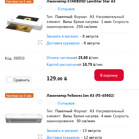
Ламинатор STARBIND LamiStar Star A3
Частями на 5 мес.
0.0
0 отзывов
Тип:
Пакетный
Формат:
A3
Нагревательный
элемент:
Валы
Время нагрева:
1 мин
Скорость
ламинирования:
250 см/мин
Заказать в магазин
- 8 августа
Доставка курьером
- 8 августа
Оплата частями
от
25,80
/мес
Код: 350533
Картой рассрочки
от
10,75
/мес
В корзину
129.
00
Сравнить
Ламинатор Fellowes Ion A3 (FS-45602)
Частями на 5 мес.
0.0
0 отзывов
Тип:
Пакетный
Формат:
A3
Нагревательный
элемент:
Валы
Время нагрева:
4 мин
Скорость
ламинирования:
30 см/мин
Заказать в магазин
- 13 августа
Доставка курьером
- 12 августа