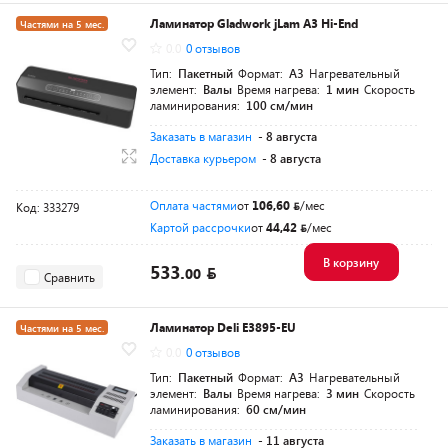
Ламинатор Gladwork jLam A3 Hi-End
Частями на 5 мес.
0.0
0 отзывов
Тип:
Пакетный
Формат:
A3
Нагревательный
элемент:
Валы
Время нагрева:
1 мин
Скорость
ламинирования:
100 см/мин
Заказать в магазин
- 8 августа
Доставка курьером
- 8 августа
Оплата частями
от
106,60
/мес
Код: 333279
Картой рассрочки
от
44,42
/мес
В корзину
533.
00
Сравнить
Ламинатор Deli E3895-EU
Частями на 5 мес.
0.0
0 отзывов
Тип:
Пакетный
Формат:
A3
Нагревательный
элемент:
Валы
Время нагрева:
3 мин
Скорость
ламинирования:
60 см/мин
Заказать в магазин
- 11 августа