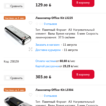
В корзину
129.
00
Сравнить
Ламинатор Office Kit L3225
Частями на 5 мес.
0.0
0 отзывов
Тип:
Пакетный
Формат:
A3
Нагревательный
элемент:
Валы
Время нагрева:
5 мин
Скорость
ламинирования:
37.5 см/мин
Заказать в магазин
- 11 августа
Доставка курьером
- 11 августа
Оплата частями
от
60,60
/мес
Код: 258159
Картой рассрочки
от
25,25
/мес
В корзину
303.
00
Сравнить
Ламинатор Office-Kit L3304
Частями на 5 мес.
0.0
0 отзывов
Тип:
Пакетный
Формат:
A3
Нагревательный
элемент:
Валы
Время нагрева:
5 мин
Скорость