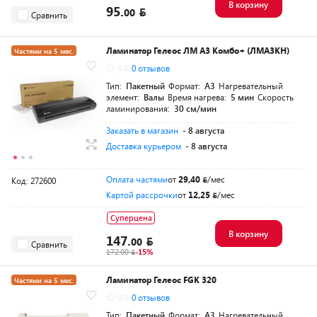
В корзину
95.
00
Сравнить
Ламинатор Гелеос ЛМ A3 Комбо+ (ЛМА3КН)
Частями на 5 мес.
0.0
0 отзывов
Тип:
Пакетный
Формат:
A3
Нагревательный
элемент:
Валы
Время нагрева:
5 мин
Скорость
ламинирования:
30 см/мин
Заказать в магазин
- 8 августа
Доставка курьером
- 8 августа
Оплата частями
от
29,40
/мес
Код: 272600
Картой рассрочки
от
12,25
/мес
Суперцена
В корзину
147.
00
Сравнить
172.00
-15%
Ламинатор Гелеос FGK 320
Частями на 5 мес.
0.0
0 отзывов
Тип:
Пакетный
Формат:
A3
Нагревательный