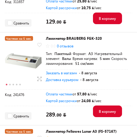
Оплата частями
от
25,80
/мес
Код: 311657
Картой рассрочки
от
10,75
/мес
В корзину
129.
00
Сравнить
Ламинатор BRAUBERG FGK-320
Частями на 5 мес.
0.0
0 отзывов
Тип:
Пакетный
Формат:
A3
Нагревательный
элемент:
Валы
Время нагрева:
5 мин
Скорость
ламинирования:
51 см/мин
Заказать в магазин
- 8 августа
Доставка курьером
- 8 августа
Оплата частями
от
57,80
/мес
Код: 241476
Картой рассрочки
от
24,08
/мес
В корзину
289.
00
Сравнить
Ламинатор Fellowes Lunar A3 (FS-57167)
Частями на 5 мес.