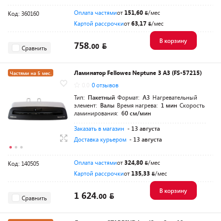
Оплата частями
от
151,60
/мес
Код: 360160
Картой рассрочки
от
63,17
/мес
В корзину
758.
00
Сравнить
Ламинатор Fellowes Neptune 3 A3 (FS-57215)
Частями на 5 мес.
0.0
0 отзывов
Тип:
Пакетный
Формат:
A3
Нагревательный
элемент:
Валы
Время нагрева:
1 мин
Скорость
ламинирования:
60 см/мин
Заказать в магазин
- 13 августа
Доставка курьером
- 13 августа
Оплата частями
от
324,80
/мес
Код: 140505
Картой рассрочки
от
135,33
/мес
В корзину
1 624.
00
Сравнить