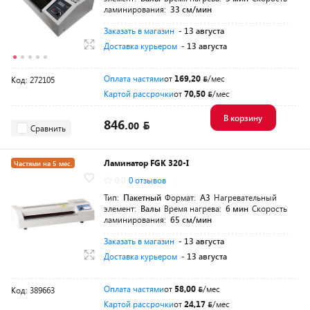
ламинирования:
33 см/мин
Заказать в магазин
- 13 августа
Доставка курьером
- 13 августа
Оплата частями
от
169,20
/мес
Код: 272105
Картой рассрочки
от
70,50
/мес
В корзину
846.
00
Сравнить
Ламинатор FGK 320-I
Частями на 5 мес.
0.0
0 отзывов
Тип:
Пакетный
Формат:
A3
Нагревательный
элемент:
Валы
Время нагрева:
6 мин
Скорость
ламинирования:
65 см/мин
Заказать в магазин
- 13 августа
Доставка курьером
- 13 августа
Оплата частями
от
58,00
/мес
Код: 389663
Картой рассрочки
от
24,17
/мес