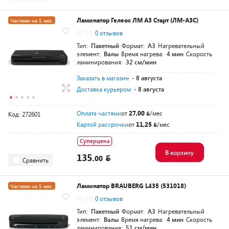
Ламинатор Гелеос ЛМ A3 Старт (ЛМ-А3C)
Частями на 5 мес.
0.0
0 отзывов
Тип:
Пакетный
Формат:
A3
Нагревательный
элемент:
Валы
Время нагрева:
4 мин
Скорость
ламинирования:
32 см/мин
Заказать в магазин
- 8 августа
Доставка курьером
- 8 августа
Оплата частями
от
27,00
/мес
Код: 272601
Картой рассрочки
от
11,25
/мес
Суперцена
В корзину
135.
00
Сравнить
Ламинатор BRAUBERG L435 (531018)
Частями на 5 мес.
0.0
0 отзывов
Тип:
Пакетный
Формат:
A3
Нагревательный
элемент:
Валы
Время нагрева:
4 мин
Скорость
ламинирования:
51 см/мин