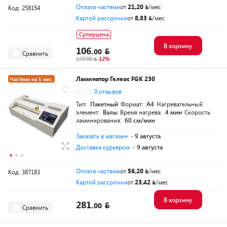
Оплата частями
от
21,20
/мес
Код: 258154
Картой рассрочки
от
8,83
/мес
Суперцена
В корзину
106.
00
Сравнить
120.00
-12%
Ламинатор Гелеос FGK 230
Частями на 5 мес.
0.0
0 отзывов
Тип:
Пакетный
Формат:
A4
Нагревательный
элемент:
Валы
Время нагрева:
4 мин
Скорость
ламинирования:
60 см/мин
Заказать в магазин
- 9 августа
Доставка курьером
- 9 августа
Оплата частями
от
56,20
/мес
Код: 387183
Картой рассрочки
от
23,42
/мес
В корзину
281.
00
Сравнить