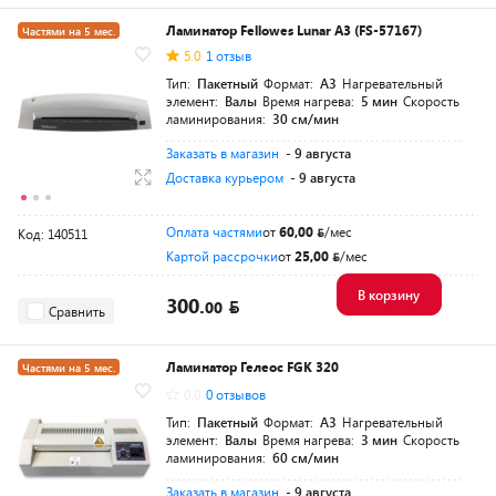
Ламинатор Fellowes Lunar A3 (FS-57167)
Частями на 5 мес.
5.0
1 отзыв
Тип:
Пакетный
Формат:
A3
Нагревательный
элемент:
Валы
Время нагрева:
5 мин
Скорость
ламинирования:
30 см/мин
Заказать в магазин
- 9 августа
Доставка курьером
- 9 августа
Оплата частями
от
60,00
/мес
Код: 140511
Картой рассрочки
от
25,00
/мес
В корзину
300.
00
Сравнить
Ламинатор Гелеос FGK 320
Частями на 5 мес.
0.0
0 отзывов
Тип:
Пакетный
Формат:
A3
Нагревательный
элемент:
Валы
Время нагрева:
3 мин
Скорость
ламинирования:
60 см/мин
Заказать в магазин
- 9 августа