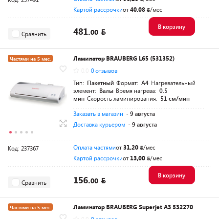
Картой рассрочки
от
40,08
/мес
В корзину
481.
00
Сравнить
Ламинатор BRAUBERG L65 (531352)
Частями на 5 мес.
0.0
0 отзывов
Тип:
Пакетный
Формат:
A4
Нагревательный
элемент:
Валы
Время нагрева:
0.5
мин
Скорость ламинирования:
51 см/мин
Заказать в магазин
- 9 августа
Доставка курьером
- 9 августа
Оплата частями
от
31,20
/мес
Код: 237367
Картой рассрочки
от
13,00
/мес
В корзину
156.
00
Сравнить
Ламинатор BRAUBERG Superjet A3 532270
Частями на 5 мес.