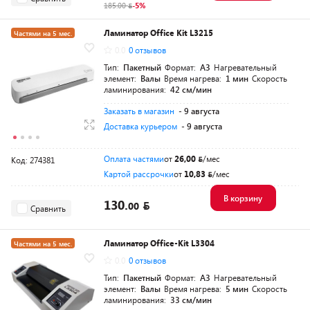
185.00
-5%
Ламинатор Office Kit L3215
Частями на 5 мес.
0.0
0 отзывов
Тип:
Пакетный
Формат:
A3
Нагревательный
элемент:
Валы
Время нагрева:
1 мин
Скорость
ламинирования:
42 см/мин
Заказать в магазин
- 9 августа
Доставка курьером
- 9 августа
Оплата частями
от
26,00
/мес
Код: 274381
Картой рассрочки
от
10,83
/мес
В корзину
130.
00
Сравнить
Ламинатор Office-Kit L3304
Частями на 5 мес.
0.0
0 отзывов
Тип:
Пакетный
Формат:
A3
Нагревательный
элемент:
Валы
Время нагрева:
5 мин
Скорость
ламинирования:
33 см/мин