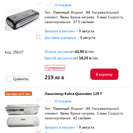
0.0
0 отзывов
Тип:
Пакетный
Формат:
A4
Нагревательный
элемент:
Валы
Время нагрева:
5 мин
Скорость
ламинирования:
37.5 см/мин
Заказать в магазин
- 9 августа
Доставка курьером
- 9 августа
Оплата частями
от
43,80
/мес
Код: 258157
Картой рассрочки
от
18,25
/мес
Суперцена
В корзину
219.
00
Сравнить
Ламинатор Kobra Queenlam 125 T
Частями на 5 мес.
0.0
0 отзывов
Тип:
Пакетный
Формат:
A4
Нагревательный
элемент:
Валы
Время нагрева:
1 мин
Скорость
ламинирования:
42 см/мин
Заказать в магазин
- 9 августа