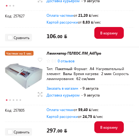
Доставка курьером
- 9 августа
Оплата частями
от
21,20
/мес
Код: 257627
Картой рассрочки
от
8,83
/мес
В корзину
106.
00
Сравнить
Ламинатор ГЕЛЕОС ЛМ_А4Про
Частями на 5 мес.
0.0
0 отзывов
Тип:
Пакетный
Формат:
A4
Нагревательный
элемент:
Валы
Время нагрева:
2 мин
Скорость
ламинирования:
62 см/мин
Заказать в магазин
- 9 августа
Доставка курьером
- 9 августа
Оплата частями
от
59,40
/мес
Код: 257805
Картой рассрочки
от
24,75
/мес
В корзину
297.
00
Сравнить