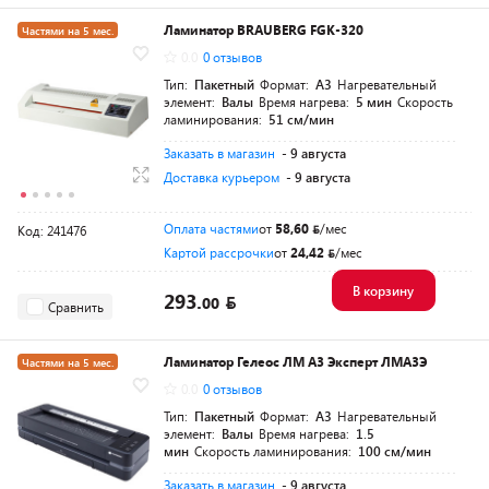
Ламинатор BRAUBERG FGK-320
Частями на 5 мес.
0.0
0 отзывов
Тип:
Пакетный
Формат:
A3
Нагревательный
элемент:
Валы
Время нагрева:
5 мин
Скорость
ламинирования:
51 см/мин
Заказать в магазин
- 9 августа
Доставка курьером
- 9 августа
Оплата частями
от
58,60
/мес
Код: 241476
Картой рассрочки
от
24,42
/мес
В корзину
293.
00
Сравнить
Ламинатор Гелеос ЛМ A3 Эксперт ЛМА3Э
Частями на 5 мес.
0.0
0 отзывов
Тип:
Пакетный
Формат:
A3
Нагревательный
элемент:
Валы
Время нагрева:
1.5
мин
Скорость ламинирования:
100 см/мин
Заказать в магазин
- 9 августа