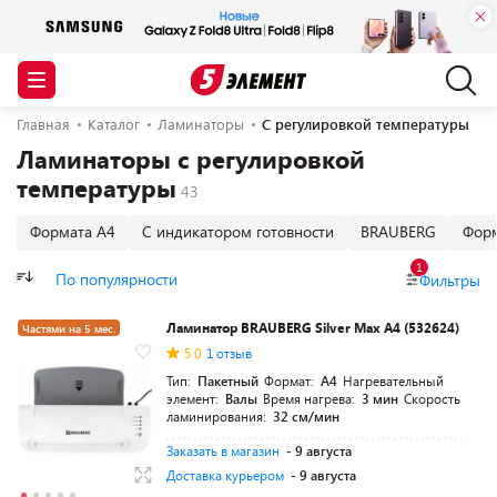
Главная
Каталог
Ламинаторы
С регулировкой температуры
Ламинаторы с регулировкой
температуры
Формата А4
С индикатором готовности
BRAUBERG
Форм
1
По популярности
Фильтры
Ламинатор BRAUBERG Silver Max A4 (532624)
Частями на 5 мес.
5.0
1 отзыв
Тип:
Пакетный
Формат:
A4
Нагревательный
элемент:
Валы
Время нагрева:
3 мин
Скорость
ламинирования:
32 см/мин
Заказать в магазин
- 9 августа
Доставка курьером
- 9 августа