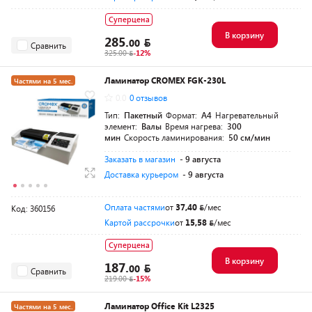
Суперцена
В корзину
285.
00
Сравнить
325.00
-12%
Ламинатор CROMEX FGK-230L
Частями на 5 мес.
0.0
0 отзывов
Тип:
Пакетный
Формат:
A4
Нагревательный
элемент:
Валы
Время нагрева:
300
мин
Скорость ламинирования:
50 см/мин
Заказать в магазин
- 9 августа
Доставка курьером
- 9 августа
Оплата частями
от
37,40
/мес
Код: 360156
Картой рассрочки
от
15,58
/мес
Суперцена
В корзину
187.
00
Сравнить
219.00
-15%
Ламинатор Office Kit L2325
Частями на 5 мес.