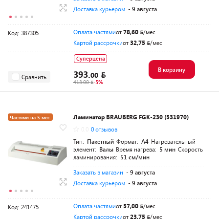
Доставка курьером
- 9 августа
Оплата частями
от
78,60
/мес
Код: 387305
Картой рассрочки
от
32,75
/мес
Суперцена
В корзину
393.
00
Сравнить
413.00
-5%
Ламинатор BRAUBERG FGK-230 (531970)
Частями на 5 мес.
0.0
0 отзывов
Тип:
Пакетный
Формат:
A4
Нагревательный
элемент:
Валы
Время нагрева:
5 мин
Скорость
ламинирования:
51 см/мин
Заказать в магазин
- 9 августа
Доставка курьером
- 9 августа
Оплата частями
от
57,00
/мес
Код: 241475
Картой рассрочки
от
23,75
/мес