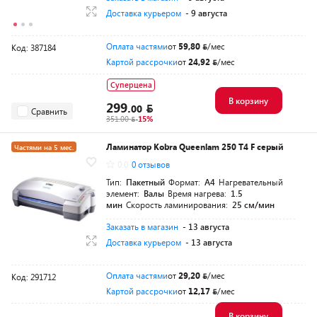
Доставка курьером
- 9 августа
Оплата частями
от
59,80
/мес
Код: 387184
Картой рассрочки
от
24,92
/мес
Суперцена
В корзину
299.
00
Сравнить
351.00
-15%
Ламинатор Kobra Queenlam 250 T4 F серый
Частями на 5 мес.
0.0
0 отзывов
Тип:
Пакетный
Формат:
A4
Нагревательный
элемент:
Валы
Время нагрева:
1.5
мин
Скорость ламинирования:
25 см/мин
Заказать в магазин
- 13 августа
Доставка курьером
- 13 августа
Оплата частями
от
29,20
/мес
Код: 291712
Картой рассрочки
от
12,17
/мес
В корзину