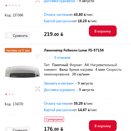
Доставка курьером
- 9 августа
Оплата частями
от
43,80
/мес
Код: 237366
Картой рассрочки
от
18,25
/мес
В корзину
219.
00
Сравнить
Ламинатор Fellowes Lunar FS-57156
Частями на 5 мес.
0.0
0 отзывов
Тип:
Пакетный
Формат:
A4
Нагревательный
элемент:
Валы
Время нагрева:
4 мин
Скорость
ламинирования:
30 см/мин
Заказать в магазин
- 9 августа
Доставка курьером
- 9 августа
Оплата частями
от
35,20
/мес
Код: 174370
Картой рассрочки
от
14,67
/мес
Суперцена
В корзину
176.
00
Сравнить