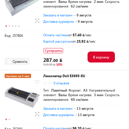
элемент:
Валы
Время нагрева:
2 мин
Скорость
ламинирования:
62 см/мин
Заказать в магазин
- 9 августа
Доставка курьером
- 9 августа
Оплата частями
от
57,40
/мес
Код: 257804
Картой рассрочки
от
23,92
/мес
Суперцена
В корзину
287.
00
Сравнить
318.00
-10%
Ламинатор Deli E3895-EU
Частями на 5 мес.
0.0
0 отзывов
Тип:
Пакетный
Формат:
A3
Нагревательный
элемент:
Валы
Время нагрева:
3 мин
Скорость
ламинирования:
60 см/мин
Заказать в магазин
- 13 августа
Доставка курьером
- 13 августа
Оплата частями
от
96,20
/мес
Код: 257491