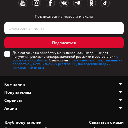
Подписаться на новости и акции
Подписаться
Даю согласие на обработку моих персональных данных для
получения рекламно-информационной рассылки в соответствии
с
условиями обработки.
Ознакомлен
с разъяснением прав, связанных с
обработкой, механизмом их реализации, последствиями дачи
согласия или отказа.
Компания
Покупателям
О нас
Сервисы
Адреса магазинов
Как сделать заказ
Акции
Новости
Оплата и доставка
Программа «Защита+»
Статьи и обзоры
Безналичный расчёт
Установка техники
Скидки и промокоды
Клуб покупателей
Cвязаться с нами
Вакансии
Обмен и возврат товара
Для игровых консолей