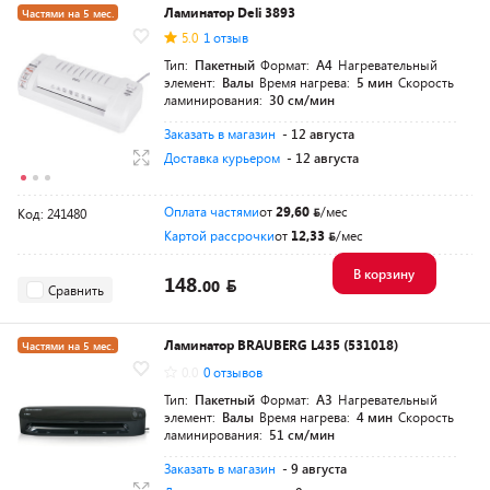
Ламинатор Deli 3893
Частями на 5 мес.
5.0
1 отзыв
Тип:
Пакетный
Формат:
A4
Нагревательный
элемент:
Валы
Время нагрева:
5 мин
Скорость
ламинирования:
30 см/мин
Заказать в магазин
- 12 августа
Доставка курьером
- 12 августа
Оплата частями
от
29,60
/мес
Код: 241480
Картой рассрочки
от
12,33
/мес
В корзину
148.
00
Сравнить
Ламинатор BRAUBERG L435 (531018)
Частями на 5 мес.
0.0
0 отзывов
Тип:
Пакетный
Формат:
A3
Нагревательный
элемент:
Валы
Время нагрева:
4 мин
Скорость
ламинирования:
51 см/мин
Заказать в магазин
- 9 августа