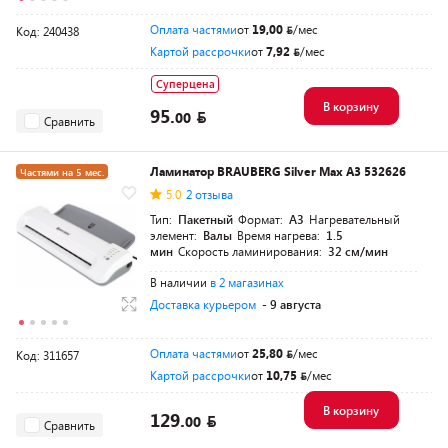
Оплата частями
от
19,00
/мес
Код: 240438
Картой рассрочки
от
7,92
/мес
Суперцена
В корзину
95.
00
Сравнить
Ламинатор BRAUBERG Silver Max A3 532626
Частями на 5 мес.
5.0
2 отзыва
Тип:
Пакетный
Формат:
A3
Нагревательный
элемент:
Валы
Время нагрева:
1.5
мин
Скорость ламинирования:
32 см/мин
В наличии
в 2 магазинах
Доставка курьером
- 9 августа
Оплата частями
от
25,80
/мес
Код: 311657
Картой рассрочки
от
10,75
/мес
В корзину
129.
00
Сравнить