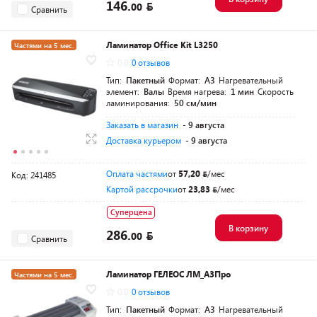
146.
00
Сравнить
Ламинатор Office Kit L3250
Частями на 5 мес.
0.0
0 отзывов
Тип:
Пакетный
Формат:
A3
Нагревательный
элемент:
Валы
Время нагрева:
1 мин
Скорость
ламинирования:
50 см/мин
Заказать в магазин
- 9 августа
Доставка курьером
- 9 августа
Оплата частями
от
57,20
/мес
Код: 241485
Картой рассрочки
от
23,83
/мес
Суперцена
В корзину
286.
00
Сравнить
Ламинатор ГЕЛЕОС ЛМ_А3Про
Частями на 5 мес.
0.0
0 отзывов
Тип:
Пакетный
Формат:
A3
Нагревательный