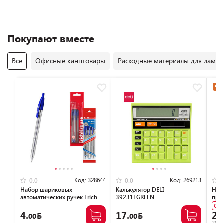
Покупают вместе
Все
Офисные канцтовары
Расходные материалы для лами
Час
Код:
328644
Код:
269213
0.0
0.0
Набор шариковых
Калькулятор DELI
Наб
автоматических ручек Erich
39231FGREEN
пре
Krause Matic Classic R-301
Су
46750 (4 шт)
4.
17.
27
00
00
303.