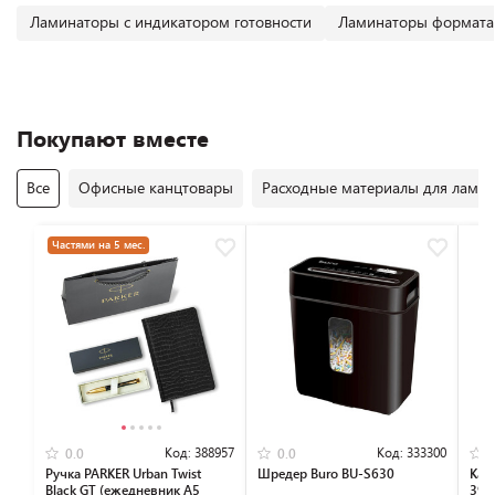
Ламинаторы с индикатором готовности
Ламинаторы формата
Покупают вместе
Все
Офисные канцтовары
Расходные материалы для лами
Частями на 5 мес.
Код:
388957
Код:
333300
0.0
0.0
Ручка PARKER Urban Twist
Шредер Buro BU-S630
Кал
Black GT (ежедневник А5
392