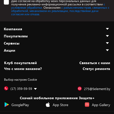
Даю согласие на обработку моих персональных данных для
получения рекламно-информационной рассылки в соответствии
с
условиями обработки.
Ознакомлен
с разъяснением прав, связанных с
обработкой, механизмом их реализации, последствиями дачи
согласия или отказа.
Компания
Покупателям
О нас
Сервисы
Адреса магазинов
Как сделать заказ
Акции
Новости
Оплата и доставка
Программа «Защита+»
Статьи и обзоры
Безналичный расчёт
Установка техники
Скидки и промокоды
Клуб покупателей
Cвязаться с нами
Вакансии
Обмен и возврат товара
Для игровых консолей
Белорусские товары
Что с моим заказом?
Статус ремонта
Контакты
Юридическая информация
Подписки на видеосервисы
Подарки
Выбор настроек Cookie
Дай пять добру!
Обработка персональных данных
Для мобильных устройств
Бонусы
Подарочные карты
Для компьютеров
Оплата частями
(17) 359-59-59
275@5element.by
Утилизация старой техники
Предзаказы
Скачай мобильное приложение Защита+
Сервисные центры
Новинки
GooglePlay
App Store
App Gallery
Уценка