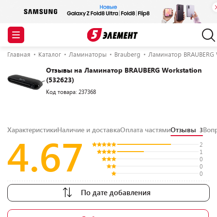
Главная
Каталог
Ламинаторы
Brauberg
Ламинатор BRAUBERG W
Отзывы на Ламинатор BRAUBERG Workstation
(532623)
Код товара: 237368
Характеристики
Наличие и доставка
Оплата частями
Отзывы
Воп
3
4.67
2
1
0
0
0
По дате добавления