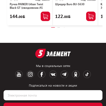
Ручка PARKER Urban Twist
Шредер Buro BU-S630
Кал
Black GT (ежедневник А5
392
черный, пакет, 880898)
144.
122.
17
00
00
Мы в социальных сетях
Подписаться на новости и акции