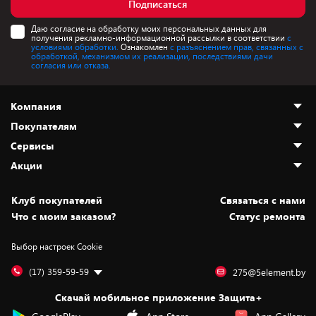
Подписаться
Даю согласие на обработку моих персональных данных для
получения рекламно-информационной рассылки в соответствии
с
условиями обработки.
Ознакомлен
с разъяснением прав, связанных с
обработкой, механизмом их реализации, последствиями дачи
согласия или отказа.
Компания
Покупателям
О нас
Сервисы
Адреса магазинов
Как сделать заказ
Акции
Новости
Оплата и доставка
Программа «Защита+»
Статьи и обзоры
Безналичный расчёт
Установка техники
Скидки и промокоды
Клуб покупателей
Cвязаться с нами
Вакансии
Обмен и возврат товара
Для игровых консолей
Белорусские товары
Что с моим заказом?
Статус ремонта
Контакты
Юридическая информация
Подписки на видеосервисы
Подарки
Выбор настроек Cookie
Дай пять добру!
Обработка персональных данных
Для мобильных устройств
Бонусы
Подарочные карты
Для компьютеров
Оплата частями
(17) 359-59-59
275@5element.by
Утилизация старой техники
Предзаказы
Скачай мобильное приложение Защита+
Сервисные центры
Новинки