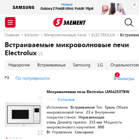
Главная
Каталог
Микроволновые печи
ELECTROLUX
Встраивае
Встраиваемые микроволновые печи
Electrolux
Недорогие
Встраиваемые
Samsung
LG
Отдельносто
2
По популярности
Фильтры
Микроволновая печь Electrolux LMS4253TBW
0.0
0 отзывов
Исполнение:
Встраиваемая
Тип:
Гриль
Объем
микроволновой печи:
23 л
Внутреннее
покрытие стенок:
Нержавеющая
сталь
Диаметр тарелки:
315 мм
Мощность
микроволнового излучателя:
900
Вт
Управление:
Сенсорное