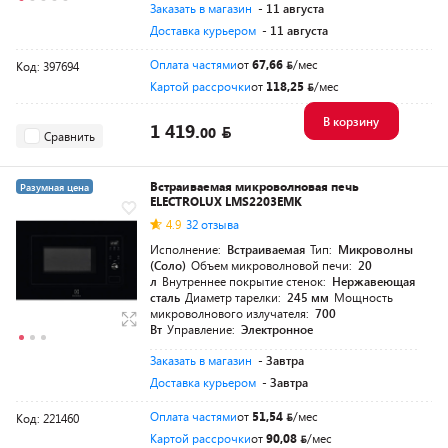
Заказать в магазин
- 11 августа
Доставка курьером
- 11 августа
Оплата частями
от
67,66
/мес
Код: 397694
Картой рассрочки
от
118,25
/мес
В корзину
1 419.
00
Сравнить
Встраиваемая микроволновая печь
Разумная цена
ELECTROLUX LMS2203EMK
4.9
32 отзыва
Исполнение:
Встраиваемая
Тип:
Микроволны
(Соло)
Объем микроволновой печи:
20
л
Внутреннее покрытие стенок:
Нержавеющая
сталь
Диаметр тарелки:
245 мм
Мощность
микроволнового излучателя:
700
Вт
Управление:
Электронное
Заказать в магазин
- Завтра
Доставка курьером
- Завтра
Оплата частями
от
51,54
/мес
Код: 221460
Картой рассрочки
от
90,08
/мес