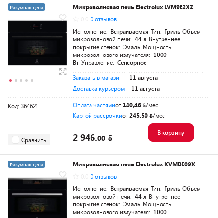
Микроволновая печь Electrolux LVM9E2XZ
Разумная цена
0.0
0 отзывов
Исполнение:
Встраиваемая
Тип:
Гриль
Объем
микроволновой печи:
44 л
Внутреннее
покрытие стенок:
Эмаль
Мощность
микроволнового излучателя:
1000
Вт
Управление:
Сенсорное
Заказать в магазин
- 11 августа
Доставка курьером
- 11 августа
Оплата частями
от
140,46
/мес
Код: 364621
Картой рассрочки
от
245,50
/мес
В корзину
2 946.
00
Сравнить
Микроволновая печь Electrolux KVMBE09X
Разумная цена
0.0
0 отзывов
Исполнение:
Встраиваемая
Тип:
Гриль
Объем
микроволновой печи:
44 л
Внутреннее
покрытие стенок:
Эмаль
Мощность
микроволнового излучателя:
1000