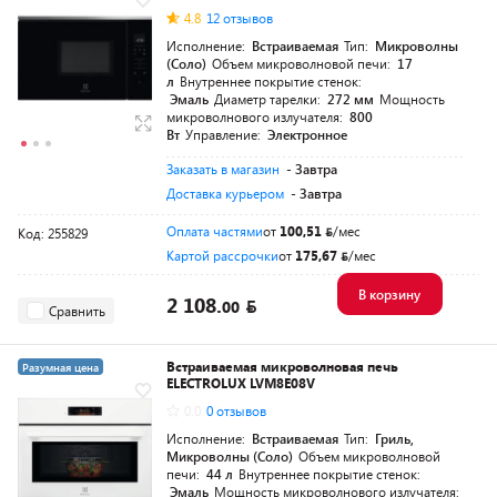
4.8
12 отзывов
Исполнение:
Встраиваемая
Тип:
Микроволны
(Соло)
Объем микроволновой печи:
17
л
Внутреннее покрытие стенок:
Эмаль
Диаметр тарелки:
272 мм
Мощность
микроволнового излучателя:
800
Вт
Управление:
Электронное
Заказать в магазин
- Завтра
Доставка курьером
- Завтра
Оплата частями
от
100,51
/мес
Код: 255829
Картой рассрочки
от
175,67
/мес
В корзину
2 108.
00
Сравнить
Встраиваемая микроволновая печь
Разумная цена
ELECTROLUX LVM8E08V
0.0
0 отзывов
Исполнение:
Встраиваемая
Тип:
Гриль,
Микроволны (Соло)
Объем микроволновой
печи:
44 л
Внутреннее покрытие стенок:
Эмаль
Мощность микроволнового излучателя: