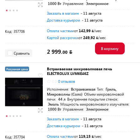
1000 Вт
Управление:
Электронное
Заказать в магазин
- 11 августа
Доставка курьером
- 11 августа
Оплата частями
от
142,99
/мес
Код: 357706
Картой рассрочки
от
249,92
/мес
В корзину
2 999.
00
Сравнить
Встраиваемая микроволновая печь
Разумная цена
ELECTROLUX LVM6E46Z
0.0
0 отзывов
Исполнение:
Встраиваемая
Тип:
Гриль,
Микроволны (Соло)
Объем микроволновой
печи:
44 л
Внутреннее покрытие стенок:
Эмаль
Мощность микроволнового излучателя:
1000 Вт
Управление:
Электронное
Заказать в магазин
- 11 августа
Доставка курьером
- 11 августа
Оплата частями
от
119,15
/мес
Код: 357704