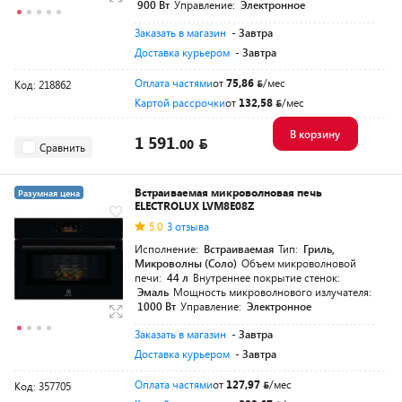
900 Вт
Управление:
Электронное
Заказать в магазин
- Завтра
Доставка курьером
- Завтра
Оплата частями
от
75,86
/мес
Код: 218862
Картой рассрочки
от
132,58
/мес
В корзину
1 591.
00
Сравнить
Встраиваемая микроволновая печь
Разумная цена
ELECTROLUX LVM8E08Z
5.0
3 отзыва
Исполнение:
Встраиваемая
Тип:
Гриль,
Микроволны (Соло)
Объем микроволновой
печи:
44 л
Внутреннее покрытие стенок:
Эмаль
Мощность микроволнового излучателя:
1000 Вт
Управление:
Электронное
Заказать в магазин
- Завтра
Доставка курьером
- Завтра
Оплата частями
от
127,97
/мес
Код: 357705