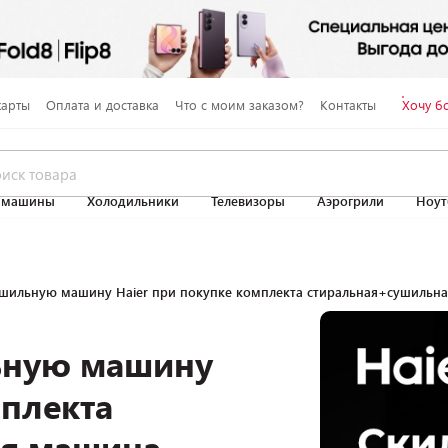
карты
Оплата и доставка
Что с моим заказом?
Контакты
Хочу б
 машины
Холодильники
Телевизоры
Аэрогрили
Ноут
ушильную машину Haier при покупке комплекта стиральная+сушильн
ьную машину
мплекта
ая машина