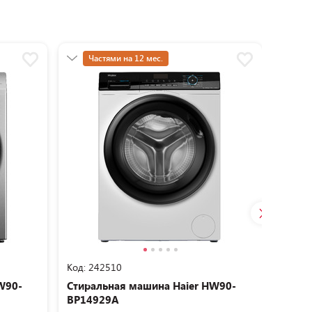
Частями на 12 мес.
Ча
-20% на сушильную машину
-
Код: 242510
Код: 2
W90-
Стиральная машина Haier HW90-
Стира
BP14929A
BP14