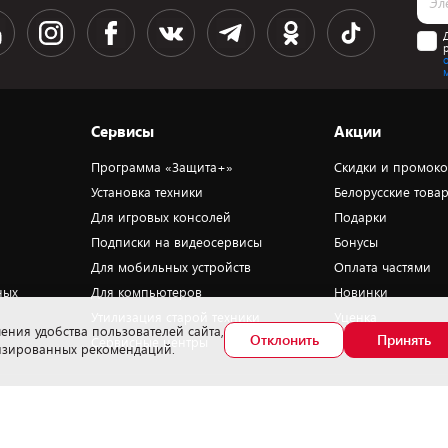
Сервисы
Акции
Программа «Защита+»
Скидки и промок
Установка техники
Белорусские това
Для игровых консолей
Подарки
Подписки на видеосервисы
Бонусы
Для мобильных устройств
Оплата частями
ных
Для компьютеров
Новинки
Утилизация старой техники
Уценка
ения удобства пользователей сайта,
Отклонить
Принять
Сервисные центры
лизированных рекомендаций.
омер телефона работников, уполномоченных рассматривать обращения
окупателей в соответствии с законодательством об обращениях граждан и
ридических лиц: +375172702914 - Минский районный исполнительный комитет ,