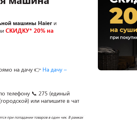
ьной машины Haier
 и 
СКИДКУ* 20% на 
чи 
и прямо на дачу 👉 
На дачу – 
ородской) или напишите в чат 
ся при попадании товаров в один чек. В рамках 