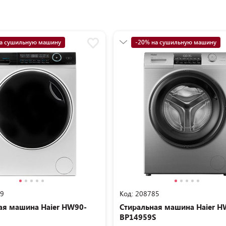
а сушильную машину
-20% на сушильную машину
уперкредит
5+19 суперкредит
89
Код: 208785
ая машина Haier HW90-
Стиральная машина Haier H
BP14959S