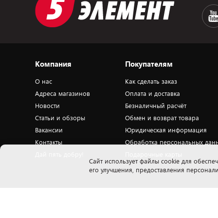
Компания
Покупателям
О нас
Как сделать заказ
Адреса магазинов
Оплата и доставка
Новости
Безналичный расчёт
Статьи и обзоры
Обмен и возврат товара
Вакансии
Юридическая информация
Контакты
Обработка персональных дан
Дай пять добру!
Подарочные карты
Cайт использует файлы cookie для обеспеч
его улучшения, предоставления персона
Закрытое акционерное общество «ПАТИО» 223018, Минская обл., Минский
Н
р-н, Ждановичский с/с, 53, вблизи д.Тарасово, оф. 503.1. Свидетельство о
п
государственной регистрации ЗАО «ПАТИО» выдано Мингорисполкомом
ю