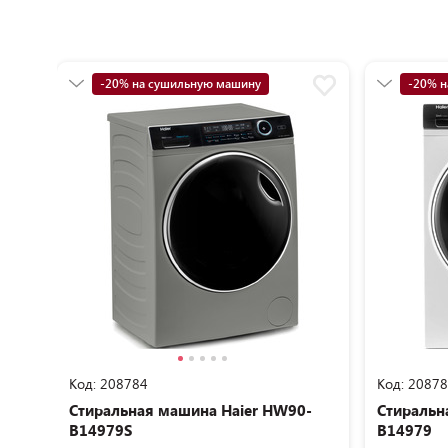
-20% на сушильную машину
-20% н
5+19 суперкредит
5+19 с
Код: 208784
Код: 2087
Стиральная машина Haier HW90-
Стиральн
B14979S
B14979