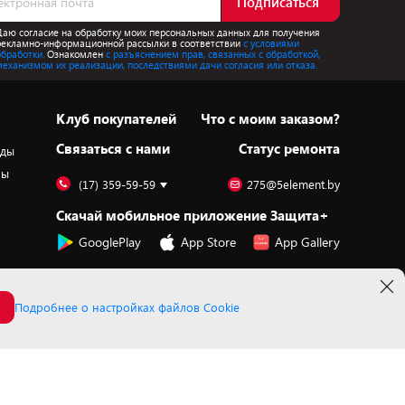
Подписаться
Даю согласие на обработку моих персональных данных для получения
рекламно-информационной рассылки в соответствии
с условиями
обработки.
Ознакомлен
с разъяснением прав, связанных с обработкой,
механизмом их реализации, последствиями дачи согласия или отказа.
Клуб покупателей
Что с моим заказом?
Cвязаться с нами
Статус ремонта
оды
ры
(17) 359-59-59
275@5element.by
Скачай мобильное приложение Защита+
GooglePlay
App Store
App Gallery
Подробнее о настройках файлов Cookie
Принимаем к оплате