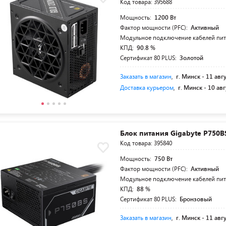
Код товара: 395688
Мощность:
1200 Вт
Фактор мощности (PFC):
Активный
Модульное подключение кабелей пи
КПД:
90.8 %
Сертификат 80 PLUS:
Золотой
Заказать в магазин
,
г. Минск -
11 авг
Доставка курьером
,
г. Минск -
10 авг
Блок питания Gigabyte P750B
Код товара: 395840
Мощность:
750 Вт
Фактор мощности (PFC):
Активный
Модульное подключение кабелей пи
КПД:
88 %
Сертификат 80 PLUS:
Бронзовый
Заказать в магазин
,
г. Минск -
11 авг