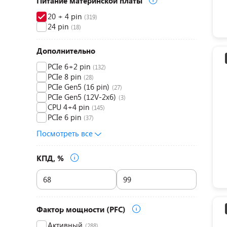
Питание материнской платы
20 + 4 pin
(319)
24 pin
(18)
Дополнительно
PCIe 6+2 pin
(132)
PCIe 8 pin
(28)
PCIe Gen5 (16 pin)
(27)
PCIe Gen5 (12V-2x6)
(3)
CPU 4+4 pin
(145)
PCIe 6 pin
(37)
Посмотреть все
КПД, %
Фактор мощности (PFC)
Активный
(288)