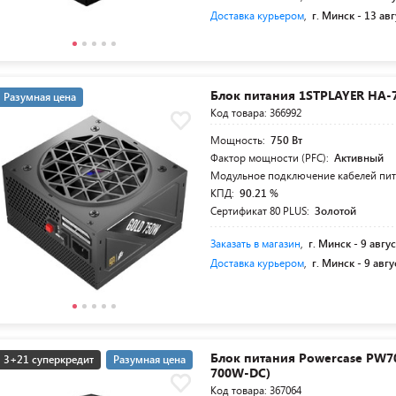
Доставка курьером
,
г. Минск -
13 авг
Блок питания 1STPLAYER HA-
Разумная цена
Код товара: 366992
Мощность:
750 Вт
Фактор мощности (PFC):
Активный
Модульное подключение кабелей пи
КПД:
90.21 %
Сертификат 80 PLUS:
Золотой
Заказать в магазин
,
г. Минск -
9 авгус
Доставка курьером
,
г. Минск -
9 авгу
Блок питания Powercase PW70
3+21 суперкредит
Разумная цена
700W-DC)
Код товара: 367064