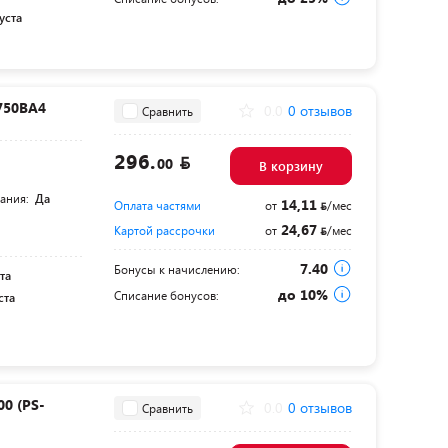
уста
750BA4
0.0
0 отзывов
Сравнить
296.
00
В корзину
тания:
Да
14,11
Оплата частями
от
/мес
24,67
Картой рассрочки
от
/мес
7.40
Бонусы к начислению:
та
до 10%
Списание бонусов:
ста
0 (PS-
0.0
0 отзывов
Сравнить