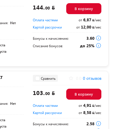
144.
00
В корзину
6,87
Оплата частями
от
/мес
тания:
Нет
12,00
Картой рассрочки
от
/мес
3.60
Бонусы к начислению:
уста
до 25%
Списание бонусов:
уста
LT
0.0
0 отзывов
Сравнить
103.
00
В корзину
тания:
Нет
4,91
Оплата частями
от
/мес
8,58
Картой рассрочки
от
/мес
уста
2.58
Бонусы к начислению:
уста