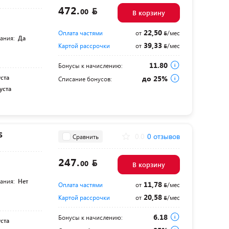
472.
00
В корзину
22,50
Оплата частями
от
/мес
тания:
Да
39,33
Картой рассрочки
от
/мес
11.80
Бонусы к начислению:
уста
до 25%
Списание бонусов:
уста
S
0.0
0 отзывов
Сравнить
247.
00
В корзину
тания:
Нет
11,78
Оплата частями
от
/мес
20,58
Картой рассрочки
от
/мес
6.18
Бонусы к начислению:
уста