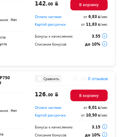
142.
00
В корзину
6,83
Оплата частями
от
/мес
тания:
Нет
11,83
Картой рассрочки
от
/мес
3.55
Бонусы к начислению:
уста
до 10%
уста
Списание бонусов:
P750
0.0
0 отзывов
Сравнить
U
126.
00
В корзину
6,01
Оплата частями
от
/мес
тания:
Нет
10,50
Картой рассрочки
от
/мес
3.15
Бонусы к начислению:
та
до 10%
Списание бонусов: