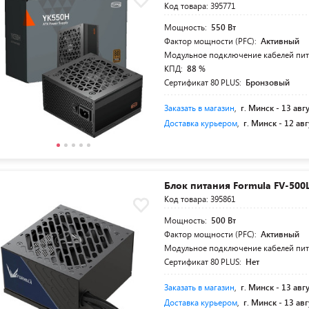
Код товара: 395771
Мощность:
550 Вт
Фактор мощности (PFC):
Активный
Модульное подключение кабелей пи
КПД:
88 %
Сертификат 80 PLUS:
Бронзовый
Заказать в магазин
,
г. Минск -
13 авг
Доставка курьером
,
г. Минск -
12 авг
Блок питания Formula FV-500
Код товара: 395861
Мощность:
500 Вт
Фактор мощности (PFC):
Активный
Модульное подключение кабелей пи
Сертификат 80 PLUS:
Нет
Заказать в магазин
,
г. Минск -
13 авг
Доставка курьером
,
г. Минск -
13 авг