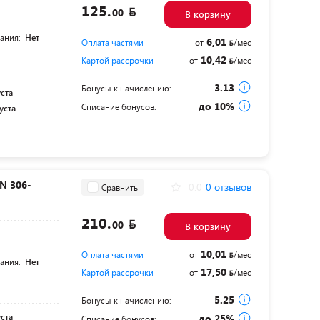
125.
00
В корзину
тания:
Нет
6,01
Оплата частями
от
/мес
10,42
Картой рассрочки
от
/мес
3.13
Бонусы к начислению:
уста
до 10%
Списание бонусов:
уста
N 306-
0.0
0 отзывов
Сравнить
210.
00
В корзину
10,01
Оплата частями
от
/мес
тания:
Нет
17,50
Картой рассрочки
от
/мес
5.25
Бонусы к начислению:
уста
до 25%
Списание бонусов: