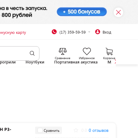
(17) 359-59-59
Вход
онусную карту
Сравнение
Избранное
Корзина
рогрили
Ноутбуки
Портативная акустика
Микроволновы
H P3-
0.0
0 отзывов
Сравнить