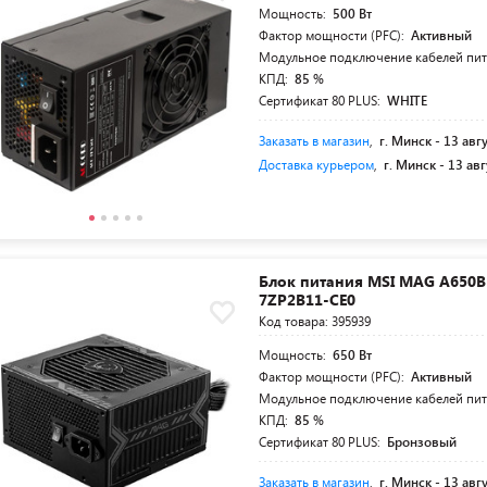
Мощность:
500 Вт
Фактор мощности (PFC):
Активный
Модульное подключение кабелей пи
КПД:
85 %
Сертификат 80 PLUS:
WHITE
Заказать в магазин
,
г. Минск -
13 авг
Доставка курьером
,
г. Минск -
13 авг
Блок питания MSI MAG A650B
7ZP2B11-CE0
Код товара: 395939
Мощность:
650 Вт
Фактор мощности (PFC):
Активный
Модульное подключение кабелей пи
КПД:
85 %
Сертификат 80 PLUS:
Бронзовый
Заказать в магазин
,
г. Минск -
13 авг