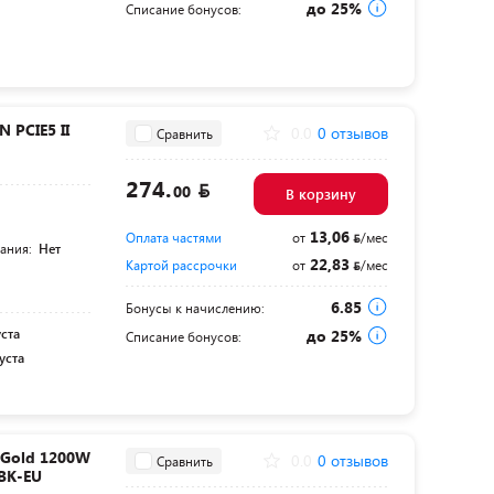
до 25%
Списание бонусов:
 PCIE5 II
0.0
0 отзывов
Сравнить
274.
00
В корзину
13,06
Оплата частями
от
/мес
тания:
Нет
22,83
Картой рассрочки
от
/мес
6.85
Бонусы к начислению:
уста
до 25%
Списание бонусов:
уста
 Gold 1200W
0.0
0 отзывов
Сравнить
BK-EU