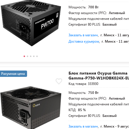
Мощность:
700 Вт
Фактор мощности (PFC):
Активный
Модульное подключение кабелей пи
Сертификат 80 PLUS:
Базовый
Заказать в магазин
,
г. Минск -
11 авг
Доставка курьером
,
г. Минск -
11 авг
Блок питания Ocypus Gamma 
Разумная цена
Gamma-P750-W1HDBK024X-E
Код товара: 333930
Мощность:
750 Вт
Фактор мощности (PFC):
Активный
Модульное подключение кабелей пи
КПД:
85 %
Сертификат 80 PLUS:
Базовый
Заказать в магазин
,
г. Минск -
9 авгус