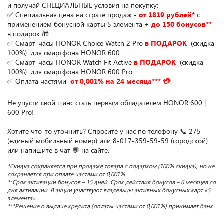
и получай СПЕЦИАЛЬНЫЕ условия на покупку:

✅ Специальная цена на страте продаж - 
от 1819 рублей*
 с 
применением бонусной карты 5 элемента + 
до 150 бонусов**
в подарок 🎁.

✅ Смарт-часы HONOR Choice Watch 2 Pro
 в ПОДАРОК 
 (скидка 
100%)  для смартфона HONOR 600.

✅ Смарт-часы HONOR Watch Fit Active
 в ПОДАРОК 
 (скидка 
100%)  для смартфона HONOR 600 Pro.

✅ Оплата частями 
 от 0,001% на 24 месяца*** 💳
.

Не упусти свой шанс стать первым обладателем HONOR 600 | 
600 Pro!

Хотите что-то уточнить? Спросите у нас по телефону 📞 275 
(единый мобильный номер) или 8-017-359-59-59 (городской) 
или напишите в чат 💬 на сайте.
*Скидка сохраняется при продаже товара с подарком (100% скидка), но не 
сохраняется при оплате частями от 0,001%

**Срок активации бонусов – 15 дней. Срок действия бонусов – 6 месяцев со 
дня активации. В акции участвуют владельцы активных бонусных карт «5 
элемента»

***Решение о выдаче кредита (оплаты частями от 0,001%) принимает банк.