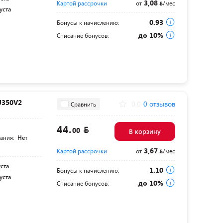
3,08
Картой рассрочки
от
/мес
уста
0.93
Бонусы к начислению:
до 10%
Списание бонусов:
U350V2
0.0
0 отзывов
Сравнить
44.
00
В корзину
тания:
Нет
3,67
Картой рассрочки
от
/мес
уста
1.10
Бонусы к начислению:
уста
до 10%
Списание бонусов: