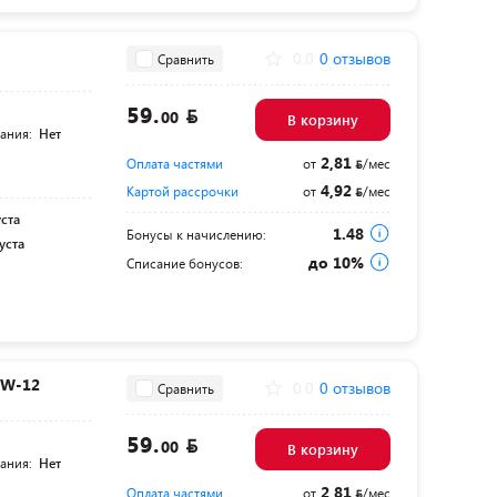
0.0
0 отзывов
Сравнить
59.
00
В корзину
тания:
Нет
2,81
Оплата частями
от
/мес
4,92
Картой рассрочки
от
/мес
уста
1.48
Бонусы к начислению:
уста
до 10%
Списание бонусов:
0W-12
0.0
0 отзывов
Сравнить
59.
00
В корзину
тания:
Нет
2,81
Оплата частями
от
/мес