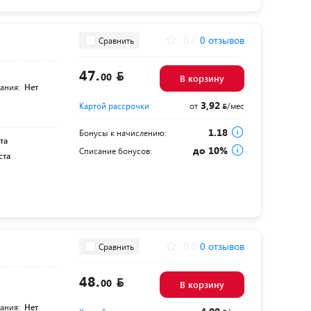
0.0
0 отзывов
Сравнить
47.
00
В корзину
тания:
Нет
3,92
Картой рассрочки
от
/мес
1.18
Бонусы к начислению:
та
до 10%
Списание бонусов:
ста
0.0
0 отзывов
Сравнить
48.
00
В корзину
тания:
Нет