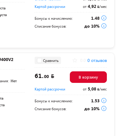
4,92
Картой рассрочки
от
/мес
уста
уста
1.48
Бонусы к начислению:
до 10%
Списание бонусов:
U400V2
0.0
0 отзывов
Сравнить
61.
00
В корзину
тания:
Нет
5,08
Картой рассрочки
от
/мес
та
1.53
Бонусы к начислению:
ста
до 10%
Списание бонусов: