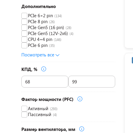
Дополнительно
PCIe 6+2 pin
(134)
PCIe 8 pin
(26)
PCIe Gen5 (16 pin)
(28)
PCIe Gen5 (12V-2x6)
(4)
CPU 4+4 pin
(146)
PCIe 6 pin
(35)
Посмотреть все
КПД, %
Фактор мощности (PFC)
Активный
(293)
Пассивный
(4)
Размер вентилятора, мм