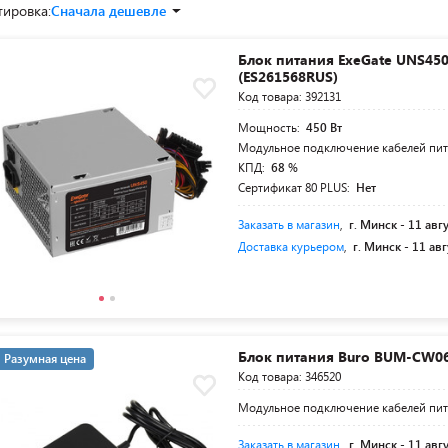
тировка:
Сначала дешевле
Блок питания ExeGate UNS45
(ES261568RUS)
Код товара: 392131
Мощность:
450 Вт
Модульное подключение кабелей пи
КПД:
68 %
Сертификат 80 PLUS:
Нет
Заказать в магазин
,
г. Минск -
11 авг
Доставка курьером
,
г. Минск -
11 авг
Блок питания Buro BUM-СW0
Разумная цена
Код товара: 346520
Модульное подключение кабелей пи
Заказать в магазин
,
г. Минск -
11 авг