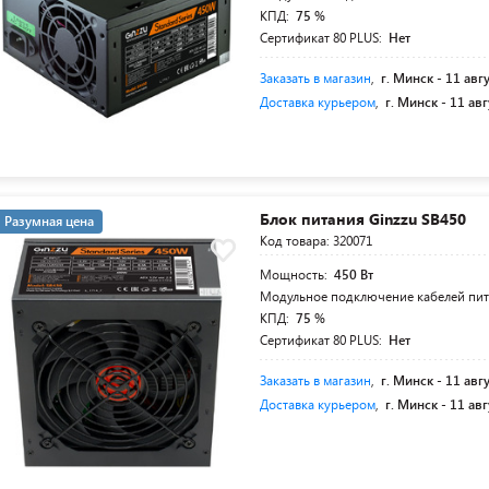
КПД:
75 %
Сертификат 80 PLUS:
Нет
Заказать в магазин
,
г. Минск -
11 авг
Доставка курьером
,
г. Минск -
11 авг
Блок питания Ginzzu SB450
Разумная цена
Код товара: 320071
Мощность:
450 Вт
Модульное подключение кабелей пи
КПД:
75 %
Сертификат 80 PLUS:
Нет
Заказать в магазин
,
г. Минск -
11 авг
Доставка курьером
,
г. Минск -
11 авг