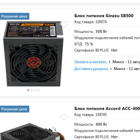
Блок питания Ginzzu SB500
Разумная цена
Код товара: 320074
Мощность:
500 Вт
Модульное подключение кабелей пи
КПД:
75 %
Сертификат 80 PLUS:
Нет
Заказать в магазин
,
г. Минск -
11 авг
Доставка курьером
,
г. Минск -
11 авг
Блок питания Accord ACC-40
Разумная цена
Код товара: 339745
Мощность:
400 Вт
Модульное подключение кабелей пи
Сертификат 80 PLUS:
Нет