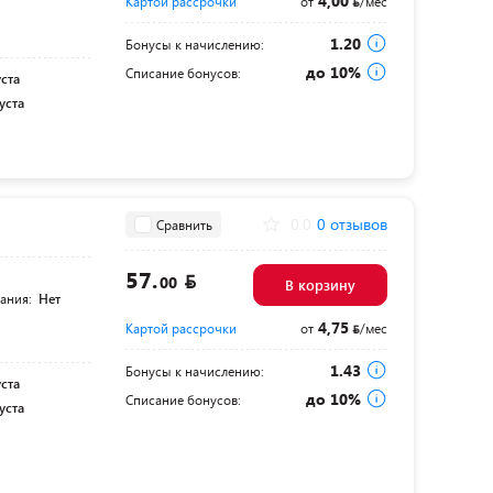
4,00
Картой рассрочки
от
/мес
1.20
Бонусы к начислению:
до 10%
Списание бонусов:
уста
уста
0.0
0 отзывов
Сравнить
57.
00
В корзину
тания:
Нет
4,75
Картой рассрочки
от
/мес
1.43
Бонусы к начислению:
уста
до 10%
Списание бонусов:
уста