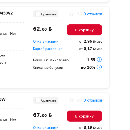
U450V2
0.0
0 отзывов
Сравнить
62.
00
В корзину
тания:
Нет
2,96
Оплата частями
от
/мес
5,17
Картой рассрочки
от
/мес
уста
1.55
Бонусы к начислению:
уста
до 10%
Списание бонусов:
00W
0.0
0 отзывов
Сравнить
67.
00
В корзину
тания:
Нет
3,19
Оплата частями
от
/мес