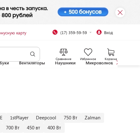
(17) 359-59-59
Вход
онусную карту
Сравнение
Избранное
Корзина
буки
Вентиляторы
Наушники
Микроволновые печи
E
1stPlayer
Deepcool
750 Вт
Zalman
700 Вт
450 вт
400 Вт