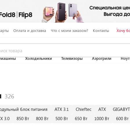
карты
Оплата и доставка
Что с моим заказом?
Контакты
Хочу б
 машины
Холодильники
Телевизоры
Аэрогрили
Ноут
я
одульный блок питания
ATX 3.1
Chieftec
ATX
GIGABYT
X 3.0
850 Вт
800 Вт
500 Вт
650 Вт
1000 Вт
600 Вт