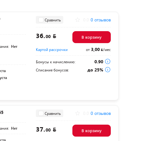
0
0.0
0 отзывов
Сравнить
36.
00
В корзину
тания:
Нет
3,00
Картой рассрочки
от
/мес
0.90
Бонусы к начислению:
до 25%
Списание бонусов:
уста
уста
65
0.0
0 отзывов
Сравнить
37.
тания:
Нет
00
В корзину
уста