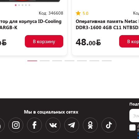
Код:
346608
Ко
5.0
тор для корпуса ID-Cooling
Оперативная память Netac 
-ARGB-K
DDR3-1600 4GB C11 NTBSD
04
48.
В корзину
В ко
0
00
Подп
Мы в социальных сетях