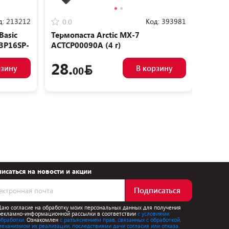
д:
213212
Код:
393981
0.0
0.0
Basic
Термопаста Arctic MX-7
Корпу
3P16SP-
ACTCP00090A (4 г)
28.
11
рзину
В корзину
00
исаться на новости и акции
Подписаться
Даю согласие на обработку моих персональных данных для получения
рекламно-информационной рассылки в соответствии
с условиями
обработки.
Ознакомлен
с разъяснением прав, связанных с обработкой,
механизмом их реализации, последствиями дачи согласия или отказа.