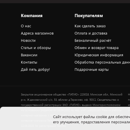
Компания
Покупателям
О нас
Как сделать заказ
Адреса магазинов
Оплата и доставка
Новости
Безналичный расчёт
Статьи и обзоры
Обмен и возврат товара
Вакансии
Юридическая информация
Контакты
Обработка персональных дан
Дай пять добру!
Подарочные карты
Закрытое акционерное общество «ПАТИО» 223018, Минская обл., Минский
Н
р-н, Ждановичский с/с, 53, вблизи д.Тарасово, оф. 503.1. Свидетельство о
п
государственной регистрации ЗАО «ПАТИО» выдано Мингорисполкомом
ю
на основании решения от 18.04.2001 № 491. УНП 100183195. Режим работы
о
интернет-магазина: с 9.00 до 21.00 ежедневно. Дата включения сведений об
в
Cайт использует файлы cookie для обеспеч
интернет-магазине 5element.by в Торговый реестр Республики Беларусь -
+
его улучшения, предоставления персона
11.04.2018, № регистрации 412542.