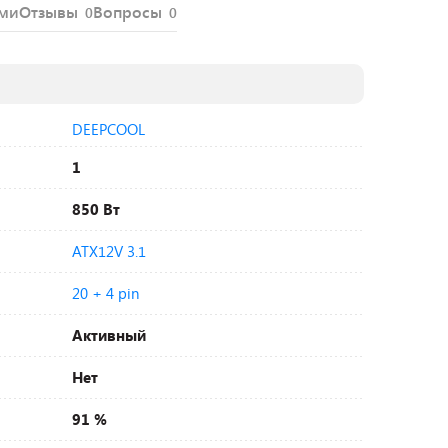
ями
Отзывы
Вопросы
0
0
DEEPCOOL
1
850 Вт
ATX12V 3.1
20 + 4 pin
Активный
Нет
91 %