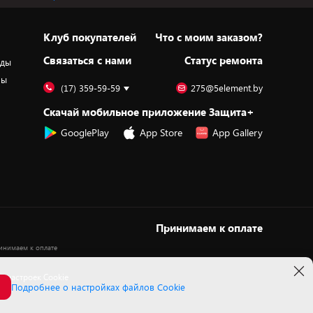
Клуб покупателей
Что с моим заказом?
Cвязаться с нами
Статус ремонта
оды
ры
(17) 359-59-59
275@5element.by
Скачай мобильное приложение Защита+
GooglePlay
App Store
App Gallery
Принимаем к оплате
 настроек Cookie
Подробнее о настройках файлов Cookie