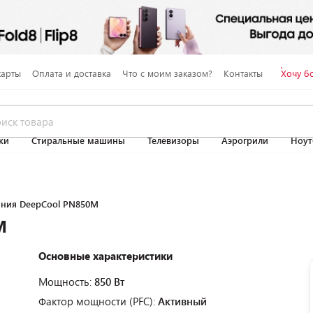
карты
Оплата и доставка
Что с моим заказом?
Контакты
Хочу б
ки
Стиральные машины
Телевизоры
Аэрогрили
Ноут
ания DeepCool PN850M
M
Основные характеристики
Мощность:
850 Вт
Фактор мощности (PFC):
Активный