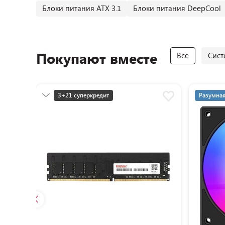
Блоки питания ATX 3.1
Блоки питания DeepCool
Покупают вместе
Все
Сист
3+21 суперкредит
Разумная
Разумная цена