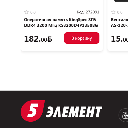
Код:
272091
0.0
0.0
Оперативная память KingSpec 8ГБ
Вентиля
DDR4 3200 МГц KS3200D4P13508G
AS-120
182.
15.
В корзину
00
0