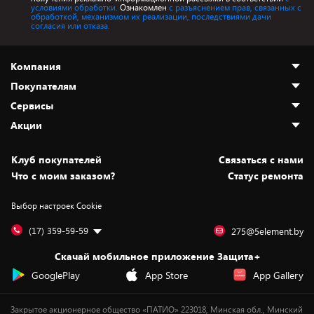
условиями обработки.
Ознакомлен
с разъяснением прав, связанных с
обработкой, механизмом их реализации, последствиями дачи
согласия или отказа.
Компания
Покупателям
О нас
Сервисы
Адреса магазинов
Как сделать заказ
Акции
Новости
Оплата и доставка
Программа «Защита+»
Статьи и обзоры
Безналичный расчёт
Установка техники
Скидки и промокоды
Клуб покупателей
Cвязаться с нами
Вакансии
Обмен и возврат товара
Для игровых консолей
Белорусские товары
Что с моим заказом?
Статус ремонта
Контакты
Юридическая информация
Подписки на видеосервисы
Подарки
Выбор настроек Cookie
Дай пять добру!
Обработка персональных данных
Для мобильных устройств
Бонусы
Подарочные карты
Для компьютеров
Оплата частями
(17) 359-59-59
275@5element.by
Утилизация старой техники
Предзаказы
Скачай мобильное приложение Защита+
Сервисные центры
Новинки
GooglePlay
App Store
App Gallery
Уценка
Закрытое акционерное общество «ПАТИО» 223018, Минская обл., Минский