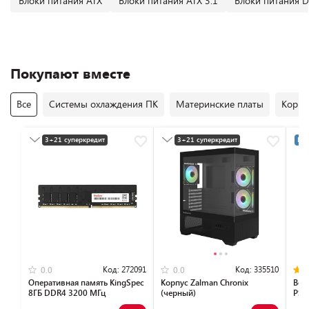
Блоки питания ATX
Блоки питания ATX 3.1
Блоки питания D
Покупают вместе
Все
Системы охлаждения ПК
Материнские платы
Корпу
3+21 суперкредит
3+21 суперкредит
Раз
Разумная цена
Разумная цена
Код:
272091
Код:
335510
0.0
0.0
Оперативная память KingSpec
Корпус Zalman Chronix
Вен
8ГБ DDR4 3200 МГц
(черный)
PST
KS3200D4P13508G