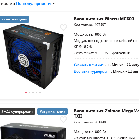
тировка:
По популярности
Блок питания Ginzzu MC800
Разумная цена
Код товара: 197597
Мощность:
800 Вт
Модульное подключение кабелей пи
КПД:
85 %
Сертификат 80 PLUS:
Бронзовый
Заказать в магазин
,
г. Минск -
11 авг
Доставка курьером
,
г. Минск -
11 авг
Блок питания Zalman MegaM
3+21 суперкредит
Разумная цена
TXII
Код товара: 201849
Мощность:
800 Вт
Фактор мощности (PFC):
Активный