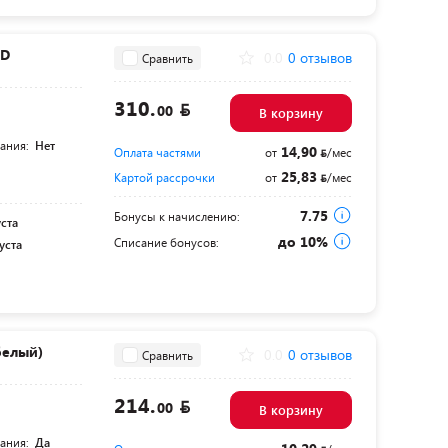
0D
0.0
0 отзывов
Сравнить
310.
00
В корзину
тания:
Нет
14,90
Оплата частями
от
/мес
25,83
Картой рассрочки
от
/мес
7.75
Бонусы к начислению:
уста
до 10%
Списание бонусов:
уста
белый)
0.0
0 отзывов
Сравнить
214.
00
В корзину
тания:
Да