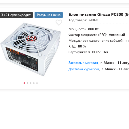
Блок питания Ginzzu PC800 (
3+21 суперкредит
Разумная цена
Код товара: 320093
Мощность:
800 Вт
Фактор мощности (PFC):
Активный
Модульное подключение кабелей пи
КПД:
80 %
Сертификат 80 PLUS:
Нет
Заказать в магазин
,
г. Минск -
11 авг
Доставка курьером
,
г. Минск -
11 авг