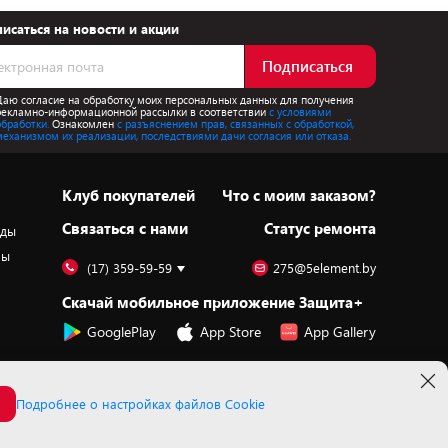
исаться на новости и акции
Подписаться
Даю согласие на обработку моих персональных данных для получения
рекламно-информационной рассылки в соответствии
с условиями
обработки.
Ознакомлен
с разъяснением прав, связанных с обработкой,
механизмом их реализации, последствиями дачи согласия или отказа.
Клуб покупателей
Что с моим заказом?
Cвязаться с нами
Статус ремонта
оды
ры
(17) 359-59-59
275@5element.by
Скачай мобильное приложение Защита+
GooglePlay
App Store
App Gallery
Подробнее о настройках файлов Cookie