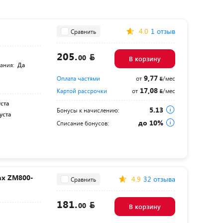
4.0
1 отзыв
Сравнить
205.
00
В корзину
тания:
Да
9,77
Оплата частями
от
/мес
17,08
Картой рассрочки
от
/мес
уста
5.13
Бонусы к начислению:
уста
до 10%
Списание бонусов:
ax ZM800-
4.9
32 отзыва
Сравнить
181.
00
В корзину