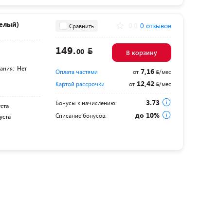
белый)
0.0
0 отзывов
Сравнить
149.
00
В корзину
тания:
Нет
7,16
Оплата частями
от
/мес
12,42
Картой рассрочки
от
/мес
3.73
Бонусы к начислению:
уста
до 10%
Списание бонусов:
уста