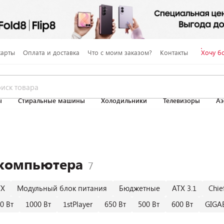
карты
Оплата и доставка
Что с моим заказом?
Контакты
Хочу б
ы
Стиральные машины
Холодильники
Телевизоры
Аэ
 компьютера
TX
Модульный блок питания
Бюджетные
ATX 3.1
Chie
0 Вт
1000 Вт
1stPlayer
650 Вт
500 Вт
600 Вт
GIGA