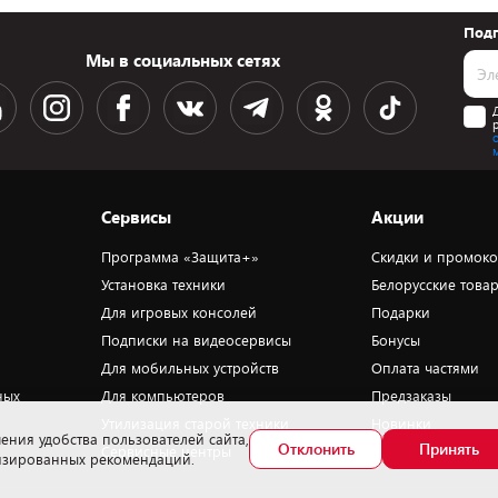
Подп
Мы в социальных сетях
Сервисы
Акции
Программа «Защита+»
Скидки и промок
Установка техники
Белорусские това
Для игровых консолей
Подарки
Подписки на видеосервисы
Бонусы
Для мобильных устройств
Оплата частями
ных
Для компьютеров
Предзаказы
Утилизация старой техники
Новинки
ения удобства пользователей сайта,
Отклонить
Принять
Сервисные центры
Уценка
лизированных рекомендаций.