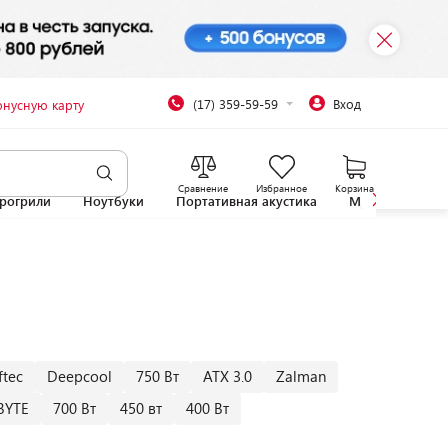
(17) 359-59-59
Вход
онусную карту
Сравнение
Избранное
Корзина
рогрили
Ноутбуки
Портативная акустика
Микроволновы
ftec
Deepcool
750 Вт
ATX 3.0
Zalman
BYTE
700 Вт
450 вт
400 Вт