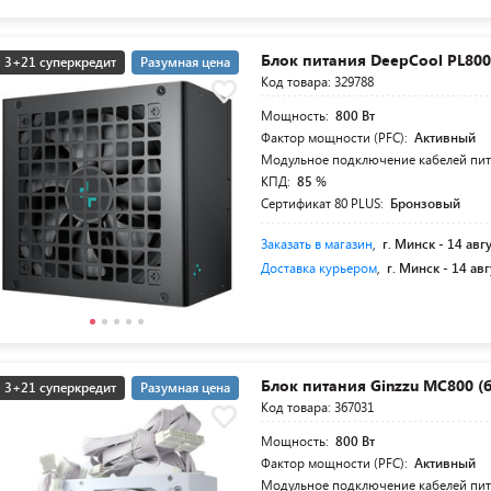
Блок питания DeepCool PL80
3+21 суперкредит
Разумная цена
Код товара: 329788
Мощность:
800 Вт
Фактор мощности (PFC):
Активный
Модульное подключение кабелей пи
КПД:
85 %
Сертификат 80 PLUS:
Бронзовый
Заказать в магазин
,
г. Минск -
14 авг
Доставка курьером
,
г. Минск -
14 авг
Блок питания Ginzzu MC800 (
3+21 суперкредит
Разумная цена
Код товара: 367031
Мощность:
800 Вт
Фактор мощности (PFC):
Активный
Модульное подключение кабелей пи