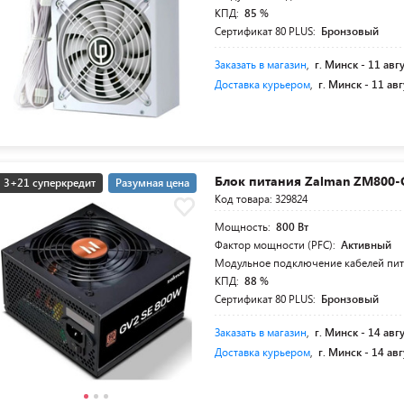
КПД:
85 %
Сертификат 80 PLUS:
Бронзовый
Заказать в магазин
,
г. Минск -
11 авг
Доставка курьером
,
г. Минск -
11 авг
Блок питания Zalman ZM800-
3+21 суперкредит
Разумная цена
Код товара: 329824
Мощность:
800 Вт
Фактор мощности (PFC):
Активный
Модульное подключение кабелей пи
КПД:
88 %
Сертификат 80 PLUS:
Бронзовый
Заказать в магазин
,
г. Минск -
14 авг
Доставка курьером
,
г. Минск -
14 авг