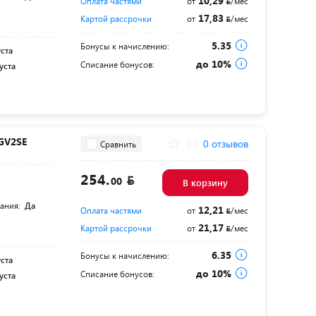
10,29
Оплата частями
от
/мес
17,83
Картой рассрочки
от
/мес
5.35
Бонусы к начислению:
уста
до 10%
Списание бонусов:
уста
GV2SE
0.0
0 отзывов
Сравнить
254.
00
В корзину
тания:
Да
12,21
Оплата частями
от
/мес
21,17
Картой рассрочки
от
/мес
6.35
Бонусы к начислению:
уста
до 10%
Списание бонусов:
уста