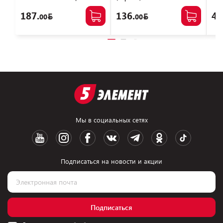
KS3200D4P13508G
NTB
187.
136.
46
00
00
Мы в социальных сетях
Подписаться на новости и акции
Подписаться