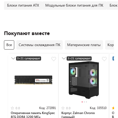
Блоки питания ATX
Модульные блоки питания для ПК
Блок
Покупают вместе
Все
Системы охлаждения ПК
Материнские платы
Корпу
3+21 суперкредит
3+21 суперкредит
Раз
Разумная цена
Разумная цена
Код:
272091
Код:
335510
0.0
0.0
Оперативная память KingSpec
Корпус Zalman Chronix
Опе
8ГБ DDR4 3200 МГц
(черный)
Bas