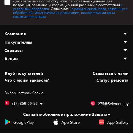
Даю согласие на обработку моих персональных данных для
получения рекламно-информационной рассылки в соответствии
с
условиями обработки.
Ознакомлен
с разъяснением прав, связанных с
обработкой, механизмом их реализации, последствиями дачи
согласия или отказа.
Компания
Покупателям
О нас
Сервисы
Адреса магазинов
Как сделать заказ
Акции
Новости
Оплата и доставка
Программа «Защита+»
Статьи и обзоры
Безналичный расчёт
Установка техники
Скидки и промокоды
Клуб покупателей
Cвязаться с нами
Вакансии
Обмен и возврат товара
Для игровых консолей
Белорусские товары
Что с моим заказом?
Статус ремонта
Контакты
Юридическая информация
Подписки на видеосервисы
Подарки
Выбор настроек Cookie
Дай пять добру!
Обработка персональных данных
Для мобильных устройств
Бонусы
Подарочные карты
Для компьютеров
Оплата частями
(17) 359-59-59
275@5element.by
Утилизация старой техники
Новинки
Скачай мобильное приложение Защита+
Сервисные центры
Уценка
GooglePlay
App Store
App Gallery