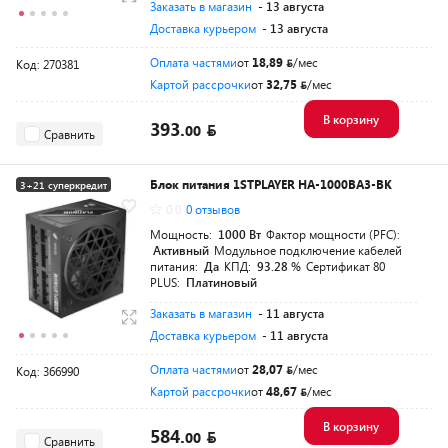
Заказать в магазин
- 13 августа
Доставка курьером
- 13 августа
Оплата частями
от
18,89
/мес
Код: 270381
Картой рассрочки
от
32,75
/мес
В корзину
393.
00
Сравнить
Блок питания 1STPLAYER HA-1000BA3-BK
3+21 суперкредит
0.0
0 отзывов
Разумная цена
Мощность:
1000 Вт
Фактор мощности (PFC):
Активный
Модульное подключение кабелей
питания:
Да
КПД:
93.28 %
Сертификат 80
PLUS:
Платиновый
Заказать в магазин
- 11 августа
Доставка курьером
- 11 августа
Оплата частями
от
28,07
/мес
Код: 366990
Картой рассрочки
от
48,67
/мес
В корзину
584.
00
Сравнить