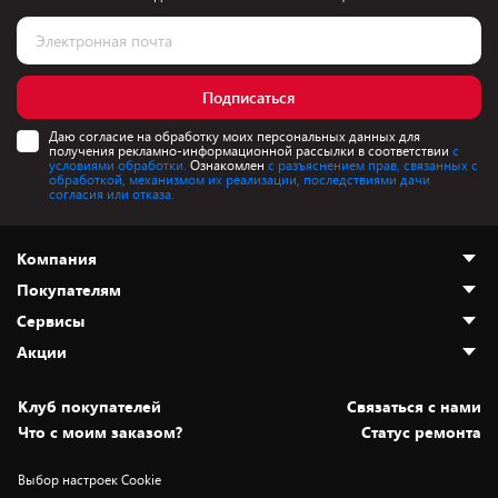
Подписаться
Даю согласие на обработку моих персональных данных для
получения рекламно-информационной рассылки в соответствии
с
условиями обработки.
Ознакомлен
с разъяснением прав, связанных с
обработкой, механизмом их реализации, последствиями дачи
согласия или отказа.
Компания
Покупателям
О нас
Сервисы
Адреса магазинов
Как сделать заказ
Акции
Новости
Оплата и доставка
Программа «Защита+»
Статьи и обзоры
Безналичный расчёт
Установка техники
Скидки и промокоды
Клуб покупателей
Cвязаться с нами
Вакансии
Обмен и возврат товара
Для игровых консолей
Белорусские товары
Что с моим заказом?
Статус ремонта
Контакты
Юридическая информация
Подписки на видеосервисы
Подарки
Выбор настроек Cookie
Дай пять добру!
Обработка персональных данных
Для мобильных устройств
Бонусы