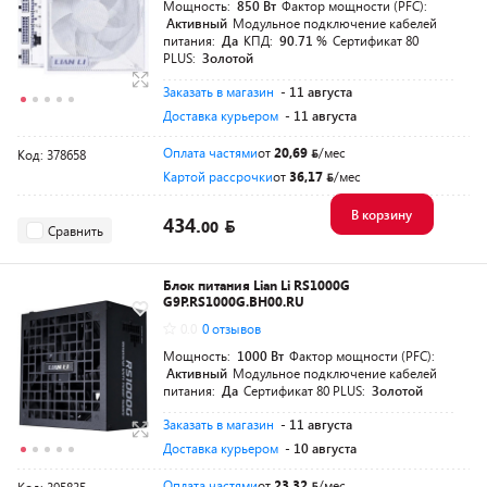
Мощность:
850 Вт
Фактор мощности (PFC):
Активный
Модульное подключение кабелей
питания:
Да
КПД:
90.71 %
Сертификат 80
PLUS:
Золотой
Заказать в магазин
- 11 августа
Доставка курьером
- 11 августа
Оплата частями
от
20,69
/мес
Код: 378658
Картой рассрочки
от
36,17
/мес
В корзину
434.
00
Сравнить
Блок питания Lian Li RS1000G
G9P.RS1000G.BH00.RU
0.0
0 отзывов
Мощность:
1000 Вт
Фактор мощности (PFC):
Активный
Модульное подключение кабелей
питания:
Да
Сертификат 80 PLUS:
Золотой
Заказать в магазин
- 11 августа
Доставка курьером
- 10 августа
Оплата частями
от
23,32
/мес