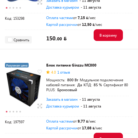
Заказать в магазин
- 11 августа
Доставка курьером
- 11 августа
Оплата частями
от
7,15
/мес
Код: 153298
Картой рассрочки
от
12,50
/мес
В корзину
150.
00
Сравнить
Блок питания Ginzzu MC800
Разумная цена
4.0
1 отзыв
Мощность:
800 Вт
Модульное подключение
кабелей питания:
Да
КПД:
85 %
Сертификат 80
PLUS:
Бронзовый
Заказать в магазин
- 11 августа
Доставка курьером
- 11 августа
Оплата частями
от
9,77
/мес
Код: 197597
Картой рассрочки
от
17,08
/мес