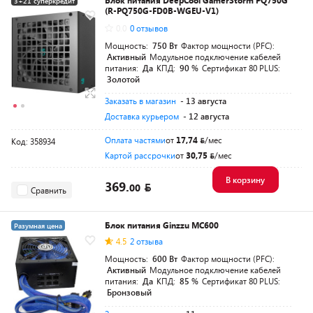
Блок питания DeepCool GamerStorm PQ750G
3+21 суперкредит
(R-PQ750G-FD0B-WGEU-V1)
Разумная цена
0.0
0 отзывов
Мощность:
750 Вт
Фактор мощности (PFC):
Активный
Модульное подключение кабелей
питания:
Да
КПД:
90 %
Сертификат 80 PLUS:
Золотой
Заказать в магазин
- 13 августа
Доставка курьером
- 12 августа
Оплата частями
от
17,74
/мес
Код: 358934
Картой рассрочки
от
30,75
/мес
В корзину
369.
00
Сравнить
Блок питания Ginzzu MC600
Разумная цена
4.5
2 отзыва
Мощность:
600 Вт
Фактор мощности (PFC):
Активный
Модульное подключение кабелей
питания:
Да
КПД:
85 %
Сертификат 80 PLUS:
Бронзовый