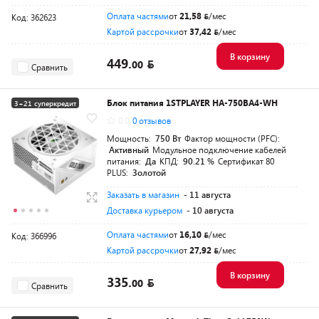
Оплата частями
от
21,58
/мес
Код: 362623
Картой рассрочки
от
37,42
/мес
В корзину
449.
00
Сравнить
Блок питания 1STPLAYER HA-750BA4-WH
3+21 суперкредит
0.0
0 отзывов
Разумная цена
Мощность:
750 Вт
Фактор мощности (PFC):
Активный
Модульное подключение кабелей
питания:
Да
КПД:
90.21 %
Сертификат 80
PLUS:
Золотой
Заказать в магазин
- 11 августа
Доставка курьером
- 10 августа
Оплата частями
от
16,10
/мес
Код: 366996
Картой рассрочки
от
27,92
/мес
В корзину
335.
00
Сравнить