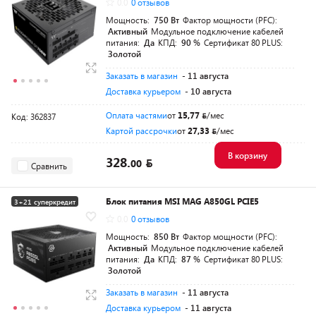
0.0
0 отзывов
Мощность:
750 Вт
Фактор мощности (PFC):
Активный
Модульное подключение кабелей
питания:
Да
КПД:
90 %
Сертификат 80 PLUS:
Золотой
Заказать в магазин
- 11 августа
Доставка курьером
- 10 августа
Оплата частями
от
15,77
/мес
Код: 362837
Картой рассрочки
от
27,33
/мес
В корзину
328.
00
Сравнить
Блок питания MSI MAG A850GL PCIE5
3+21 суперкредит
0.0
0 отзывов
Разумная цена
Мощность:
850 Вт
Фактор мощности (PFC):
Активный
Модульное подключение кабелей
питания:
Да
КПД:
87 %
Сертификат 80 PLUS:
Золотой
Заказать в магазин
- 11 августа
Доставка курьером
- 11 августа