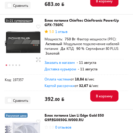
В корзину
683.
00
Сравнить
Блок питания Chieftec Chieftronic PowerUp
3+21 суперкредит
GPX-750FC
Разумная цена
5.0
1 отзыв
Мощность:
750 Вт
Фактор мощности (PFC):
Активный
Модульное подключение кабелей
питания:
Да
КПД:
90 %
Сертификат 80 PLUS:
Золотой
Заказать в магазин
- 11 августа
Доставка курьером
- 11 августа
Оплата частями
от
18,84
/мес
Код: 197357
Картой рассрочки
от
32,67
/мес
В корзину
392.
00
Сравнить
Блок питания Lian Li Edge Gold 850
Разумная цена
G9P.EG0850G.W000.RU
0.0
0 отзывов