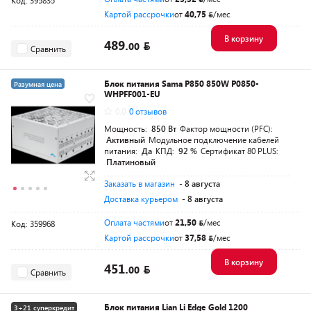
Код: 395835
Картой рассрочки
от
40,75
/мес
В корзину
489.
00
Сравнить
Блок питания Sama P850 850W P0850-
Разумная цена
WHPFF001-EU
0.0
0 отзывов
Мощность:
850 Вт
Фактор мощности (PFC):
Активный
Модульное подключение кабелей
питания:
Да
КПД:
92 %
Сертификат 80 PLUS:
Платиновый
Заказать в магазин
- 8 августа
Доставка курьером
- 8 августа
Оплата частями
от
21,50
/мес
Код: 359968
Картой рассрочки
от
37,58
/мес
В корзину
451.
00
Сравнить
Блок питания Lian Li Edge Gold 1200
3+21 суперкредит