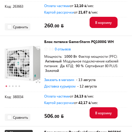
Оплата частями
от
12,10
/мес
Код: 263663
Картой рассрочки
от
21,67
/мес
В корзину
260.
00
Сравнить
Блок питания GamerStorm PQ1000G WH
0.0
0 отзывов
Мощность:
1000 Вт
Фактор мощности (PFC):
Активный
Модульное подключение кабелей
питания:
Да
КПД:
90 %
Сертификат 80 PLUS:
Золотой
Заказать в магазин
- 13 августа
Доставка курьером
- 12 августа
Оплата частями
от
24,13
/мес
Код: 380034
Картой рассрочки
от
42,17
/мес
В корзину
506.
00
Сравнить