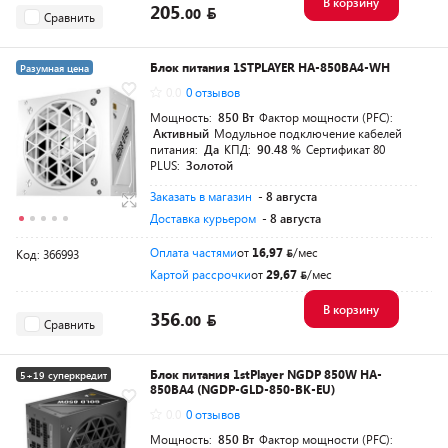
В корзину
205.
00
Сравнить
Блок питания 1STPLAYER HA-850BA4-WH
Разумная цена
0.0
0 отзывов
Мощность:
850 Вт
Фактор мощности (PFC):
Активный
Модульное подключение кабелей
питания:
Да
КПД:
90.48 %
Сертификат 80
PLUS:
Золотой
Заказать в магазин
- 8 августа
Доставка курьером
- 8 августа
Оплата частями
от
16,97
/мес
Код: 366993
Картой рассрочки
от
29,67
/мес
В корзину
356.
00
Сравнить
Блок питания 1stPlayer NGDP 850W HA-
5+19 суперкредит
850BA4 (NGDP-GLD-850-BK-EU)
Разумная цена
0.0
0 отзывов
Мощность:
850 Вт
Фактор мощности (PFC):