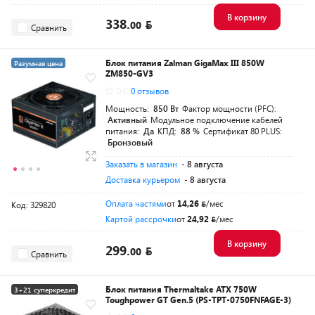
В корзину
338.
00
Сравнить
Блок питания Zalman GigaMax III 850W
Разумная цена
ZM850-GV3
0.0
0 отзывов
Мощность:
850 Вт
Фактор мощности (PFC):
Активный
Модульное подключение кабелей
питания:
Да
КПД:
88 %
Сертификат 80 PLUS:
Бронзовый
Заказать в магазин
- 8 августа
Доставка курьером
- 8 августа
Оплата частями
от
14,26
/мес
Код: 329820
Картой рассрочки
от
24,92
/мес
В корзину
299.
00
Сравнить
Блок питания Thermaltake ATX 750W
3+21 суперкредит
Toughpower GT Gen.5 (PS-TPT-0750FNFAGE-3)
Разумная цена