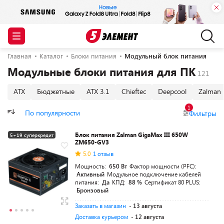
Главная
Каталог
Блоки питания
Модульный блок питания
Модульные блоки питания для ПК
ATX
Бюджетные
ATX 3.1
Chieftec
Deepcool
Zalman
1
По популярности
Фильтры
Блок питания Zalman GigaMax III 650W
5+19 суперкредит
ZM650-GV3
Разумная цена
5.0
1 отзыв
Мощность:
650 Вт
Фактор мощности (PFC):
Активный
Модульное подключение кабелей
питания:
Да
КПД:
88 %
Сертификат 80 PLUS:
Бронзовый
Заказать в магазин
- 13 августа
Доставка курьером
- 12 августа