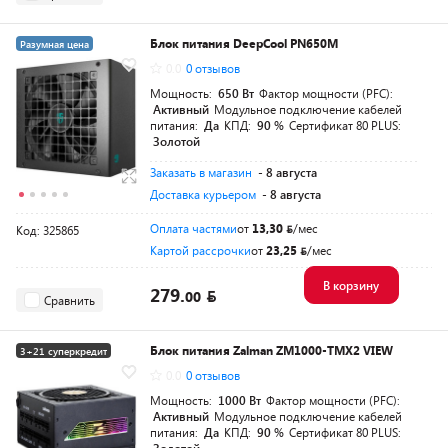
Блок питания DeepCool PN650M
Разумная цена
0.0
0 отзывов
Мощность:
650 Вт
Фактор мощности (PFC):
Активный
Модульное подключение кабелей
питания:
Да
КПД:
90 %
Сертификат 80 PLUS:
Золотой
Заказать в магазин
- 8 августа
Доставка курьером
- 8 августа
Оплата частями
от
13,30
/мес
Код: 325865
Картой рассрочки
от
23,25
/мес
В корзину
279.
00
Сравнить
Блок питания Zalman ZM1000-TMX2 VIEW
3+21 суперкредит
0.0
0 отзывов
Разумная цена
Мощность:
1000 Вт
Фактор мощности (PFC):
Активный
Модульное подключение кабелей
питания:
Да
КПД:
90 %
Сертификат 80 PLUS: