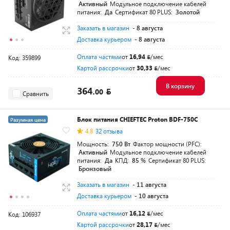
Активный
Модульное подключение кабелей
питания:
Да
Сертификат 80 PLUS:
Золотой
Заказать в магазин
- 8 августа
Доставка курьером
- 8 августа
Оплата частями
от
16,94
/мес
Код: 359899
Картой рассрочки
от
30,33
/мес
В корзину
364.
00
Сравнить
Блок питания CHIEFTEC Proton BDF-750C
Разумная цена
4.8
32 отзыва
Мощность:
750 Вт
Фактор мощности (PFC):
Активный
Модульное подключение кабелей
питания:
Да
КПД:
85 %
Сертификат 80 PLUS:
Бронзовый
Заказать в магазин
- 11 августа
Доставка курьером
- 10 августа
Оплата частями
от
16,12
/мес
Код: 106937
Картой рассрочки
от
28,17
/мес