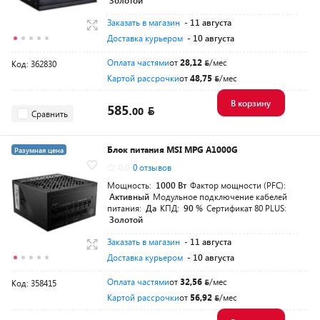
Золотой
Заказать в магазин
- 11 августа
Доставка курьером
- 10 августа
Оплата частями
от
28,12
/мес
Код: 362830
Картой рассрочки
от
48,75
/мес
В корзину
585.
00
Сравнить
Блок питания MSI MPG A1000G
Разумная цена
0.0
0 отзывов
Мощность:
1000 Вт
Фактор мощности (PFC):
Активный
Модульное подключение кабелей
питания:
Да
КПД:
90 %
Сертификат 80 PLUS:
Золотой
Заказать в магазин
- 11 августа
Доставка курьером
- 10 августа
Оплата частями
от
32,56
/мес
Код: 358415
Картой рассрочки
от
56,92
/мес