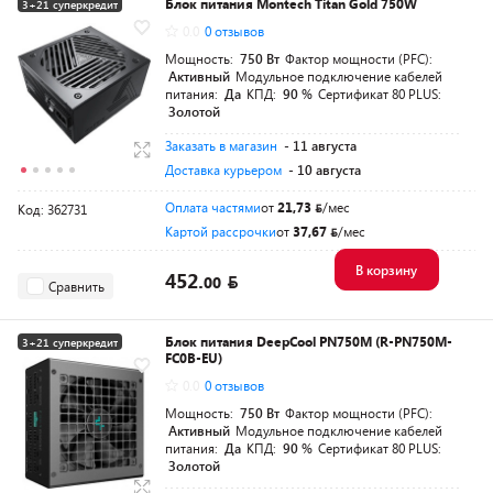
Блок питания Montech Titan Gold 750W
3+21 суперкредит
0.0
0 отзывов
Разумная цена
Мощность:
750 Вт
Фактор мощности (PFC):
Активный
Модульное подключение кабелей
питания:
Да
КПД:
90 %
Сертификат 80 PLUS:
Золотой
Заказать в магазин
- 11 августа
Доставка курьером
- 10 августа
Оплата частями
от
21,73
/мес
Код: 362731
Картой рассрочки
от
37,67
/мес
В корзину
452.
00
Сравнить
Блок питания DeepCool PN750M (R-PN750M-
3+21 суперкредит
FC0B-EU)
Разумная цена
0.0
0 отзывов
Мощность:
750 Вт
Фактор мощности (PFC):
Активный
Модульное подключение кабелей
питания:
Да
КПД:
90 %
Сертификат 80 PLUS:
Золотой