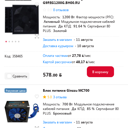
G9P.EG1200G.BH00.RU
Разумная цена
0.0
0 отзывов
Мощность:
1200 Вт
Фактор мощности (PFC):
Активный
Модульное подключение кабелей
питания:
Да
КПД:
91.64 %
Сертификат 80
PLUS:
Золотой
Заказать в магазин
- 11 августа
Доставка курьером
- 10 августа
Оплата частями
от
27,78
/мес
Код: 358465
Картой рассрочки
от
48,17
/мес
В корзину
578.
00
Сравнить
Блок питания Ginzzu MC700
Разумная цена
5.0
3 отзыва
Мощность:
700 Вт
Модульное подключение
кабелей питания:
Да
КПД:
85 %
Сертификат 80
PLUS:
Бронзовый
Заказать в магазин
- 11 августа