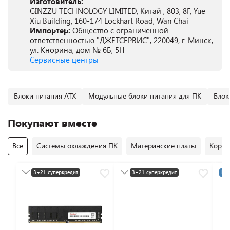
Изготовитель:
GINZZU TECHNOLOGY LIMITED, Китай , 803, 8F, Yue
Xiu Building, 160-174 Lockhart Road, Wan Chai
Импортер:
Общество с ограниченной
ответственностью "ДЖЕТСЕРВИС", 220049, г. Минск,
ул. Кнорина, дом № 6Б, 5Н
Сервисные центры
Блоки питания ATX
Модульные блоки питания для ПК
Блок
Покупают вместе
Все
Системы охлаждения ПК
Материнские платы
Корпу
3+21 суперкредит
3+21 суперкредит
Раз
Разумная цена
Разумная цена