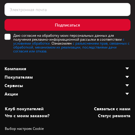
Подписаться
Даю согласие на обработку моих персональных данных для
получения рекламно-информационной рассылки в соответствии
с
условиями обработки.
Ознакомлен
с разъяснением прав, связанных с
обработкой, механизмом их реализации, последствиями дачи
согласия или отказа.
Компания
Покупателям
О нас
Сервисы
Адреса магазинов
Как сделать заказ
Акции
Новости
Оплата и доставка
Программа «Защита+»
Статьи и обзоры
Безналичный расчёт
Установка техники
Скидки и промокоды
Клуб покупателей
Cвязаться с нами
Вакансии
Обмен и возврат товара
Для игровых консолей
Белорусские товары
Что с моим заказом?
Статус ремонта
Контакты
Юридическая информация
Подписки на видеосервисы
Подарки
Выбор настроек Cookie
Дай пять добру!
Обработка персональных данных
Для мобильных устройств
Бонусы