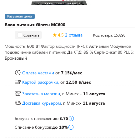
Разумная цена
Блок питания Ginzzu MC600
4.5
2 отзыва
Сравнить
Код товара: 153298
Мощность:
600 Вт
Фактор мощности (PFC):
Активный
Модульное
подключение кабелей питания:
Да
КПД:
85 %
Сертификат 80 PLUS:
Бронзовый
Оплата частями
от
7.15
/мес
Картой рассрочки,
от
12.50
/мес
Заказать в магазин
, г. Минск
- 11 августа
Доставка курьером
, г. Минск
- 11 августа
Бонусы к начислению:
3.75
Списание бонусов:
до 10%