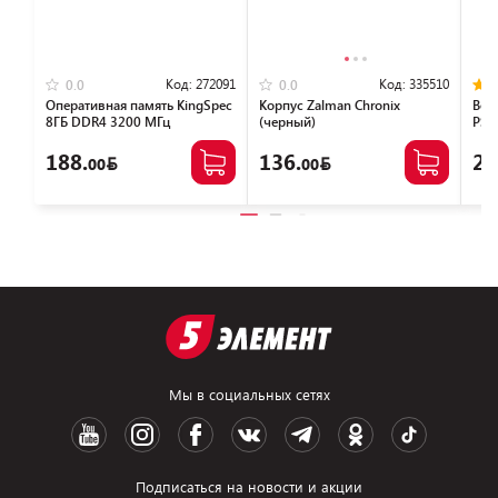
Код:
272091
Код:
335510
0.0
0.0
Оперативная память KingSpec
Корпус Zalman Chronix
Вен
8ГБ DDR4 3200 МГц
(черный)
PST
KS3200D4P13508G
188.
136.
21
00
00
Мы в социальных сетях
Подписаться на новости и акции