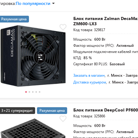
тировка:
По популярности
Блок питания Zalman DecaMa
Разумная цена
ZM600-LX3
Код товара: 329817
Мощность:
600 Вт
Фактор мощности (PFC):
Активный
Модульное подключение кабелей пи
КПД:
85 %
Сертификат 80 PLUS:
Базовый
Заказать в магазин
,
г. Минск -
Завтра
Доставка курьером
,
г. Минск -
Завтр
Блок питания DeepCool PF60
3+21 суперкредит
Разумная цена
Код товара: 325866
Мощность:
600 Вт
Фактор мощности (PFC):
Активный
Модульное подключение кабелей пи