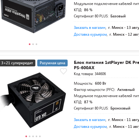
Модульное подключение кабелей пи
КПД:
86 %
Сертификат 80 PLUS:
Базовый
Заказать в магазин
,
г. Минск -
13 авг
Доставка курьером
,
г. Минск -
12 авг
Блок питания 1stPlayer DK P
3+21 суперкредит
Разумная цена
PS-600AX
Код товара: 344606
Мощность:
600 Вт
Фактор мощности (PFC):
Активный
Модульное подключение кабелей пи
КПД:
87 %
Сертификат 80 PLUS:
Бронзовый
Заказать в магазин
,
г. Минск -
11 авг
Доставка курьером
,
г. Минск -
11 авг