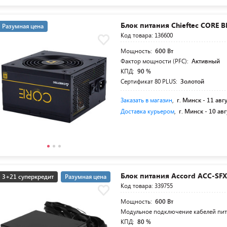
Блок питания Chieftec CORE B
Разумная цена
Код товара: 136600
Мощность:
600 Вт
Фактор мощности (PFC):
Активный
КПД:
90 %
Сертификат 80 PLUS:
Золотой
Заказать в магазин
,
г. Минск -
11 авг
Доставка курьером
,
г. Минск -
10 авг
Блок питания Accord ACC-SFX
3+21 суперкредит
Разумная цена
Код товара: 339755
Мощность:
600 Вт
Модульное подключение кабелей пи
КПД:
80 %