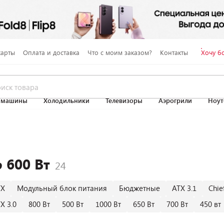
карты
Оплата и доставка
Что с моим заказом?
Контакты
Хочу б
 машины
Холодильники
Телевизоры
Аэрогрили
Ноут
 600 Вт
TX
Модульный блок питания
Бюджетные
ATX 3.1
Chie
X 3.0
800 Вт
500 Вт
1000 Вт
650 Вт
700 Вт
450 вт