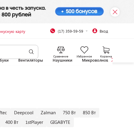
(17) 359-59-59
Вход
онусную карту
Сравнение
Избранное
Корзина
буки
Вентиляторы
Наушники
Микроволновые печи
ftec
Deepcool
Zalman
750 Вт
850 Вт
400 Вт
1stPlayer
GIGABYTE