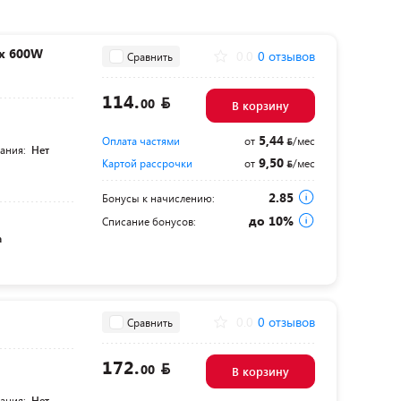
x 600W
0.0
0 отзывов
Сравнить
114.
00
В корзину
5,44
Оплата частями
от
/мес
тания:
Нет
9,50
Картой рассрочки
от
/мес
2.85
Бонусы к начислению:
до 10%
Списание бонусов:
а
0
0.0
0 отзывов
Сравнить
172.
00
В корзину
тания:
Нет