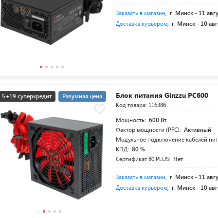
Заказать в магазин
,
г. Минск -
11 авг
Доставка курьером
,
г. Минск -
10 авг
Блок питания Ginzzu PC600
5+19 суперкредит
Разумная цена
Код товара: 116386
Мощность:
600 Вт
Фактор мощности (PFC):
Активный
Модульное подключение кабелей пи
КПД:
80 %
Сертификат 80 PLUS:
Нет
Заказать в магазин
,
г. Минск -
11 авг
Доставка курьером
,
г. Минск -
10 авг