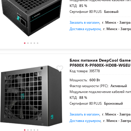
КПД:
85 %
Сертификат 80 PLUS:
Базовый
Заказать в магазин
,
г. Минск -
Завтра
Доставка курьером
,
г. Минск -
Завтр
Блок питания DeepCool Game
PF600X R-PF600X-HD0B-WGEU
Код товара: 395778
Мощность:
600 Вт
Фактор мощности (PFC):
Активный
Модульное подключение кабелей пи
КПД:
88 %
Сертификат 80 PLUS:
Бронзовый
Заказать в магазин
,
г. Минск -
Завтра
Доставка курьером
,
г. Минск -
Завтр