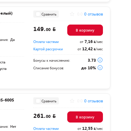
белый)
0.0
0 отзывов
Сравнить
149.
00
В корзину
тания:
Да
7,16
Оплата частями
от
/мес
12,42
Картой рассрочки
от
/мес
3.73
Бонусы к начислению:
уста
до 10%
Списание бонусов:
уста
BS-600S
0.0
0 отзывов
Сравнить
261.
00
В корзину
тания:
Нет
12,55
Оплата частями
от
/мес