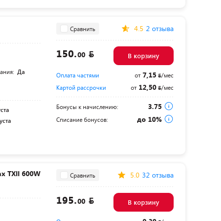
4.5
2 отзыва
Сравнить
150.
00
В корзину
тания:
Да
7,15
Оплата частями
от
/мес
12,50
Картой рассрочки
от
/мес
3.75
Бонусы к начислению:
уста
до 10%
Списание бонусов:
уста
x TXll 600W
5.0
32 отзыва
Сравнить
195.
00
В корзину