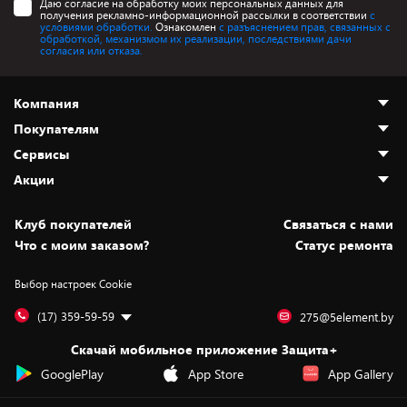
Даю согласие на обработку моих персональных данных для
получения рекламно-информационной рассылки в соответствии
с
условиями обработки.
Ознакомлен
с разъяснением прав, связанных с
обработкой, механизмом их реализации, последствиями дачи
согласия или отказа.
Компания
Покупателям
О нас
Сервисы
Адреса магазинов
Как сделать заказ
Акции
Новости
Оплата и доставка
Программа «Защита+»
Статьи и обзоры
Юрлицам
Установка техники
Скидки и промокоды
Клуб покупателей
Cвязаться с нами
Вакансии
Обмен и возврат товара
Для игровых консолей
Белорусские товары
Что с моим заказом?
Статус ремонта
Контакты
Юридическая информация
Подписки на видеосервисы
Подарки
Выбор настроек Cookie
Дай пять добру!
Обработка персональных данных
Для мобильных устройств
Бонусы
Подарочные карты
Для компьютеров
Оплата частями
(17) 359-59-59
275@5element.by
Утилизация старой техники
Предзаказы
Скачай мобильное приложение Защита+
Сервисные центры
Новинки
GooglePlay
App Store
App Gallery
Уценка