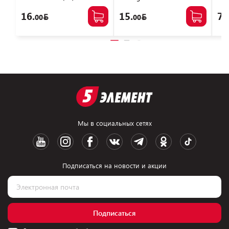
VN1
16.
15.
77
00
00
Мы в социальных сетях
Подписаться на новости и акции
Подписаться