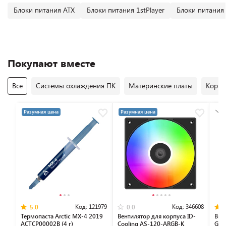
Блоки питания ATX
Блоки питания 1stPlayer
Блоки питания
Покупают вместе
Все
Системы охлаждения ПК
Материнские платы
Корпу
Разумная цена
Разумная цена
Код:
121979
Код:
346608
5.0
0.0
Термопаста Arctic MX-4 2019
Вентилятор для корпуса ID-
Вид
ACTCP00002B (4 г)
Cooling AS-120-ARGB-K
GTX