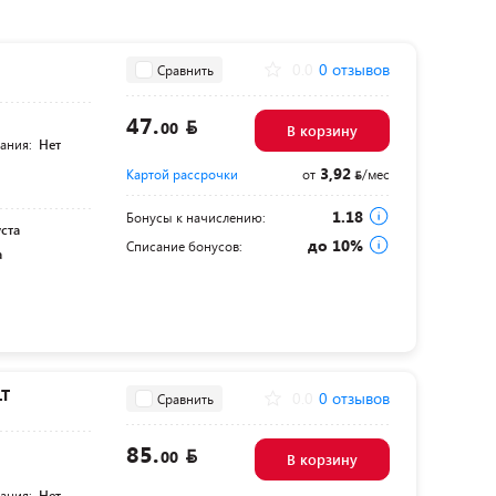
0.0
0 отзывов
Сравнить
47.
00
В корзину
тания:
Нет
3,92
Картой рассрочки
от
/мес
1.18
Бонусы к начислению:
уста
до 10%
Списание бонусов:
а
LT
0.0
0 отзывов
Сравнить
85.
00
В корзину
тания:
Нет