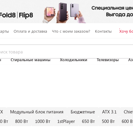
карты
Оплата и доставка
Что с моим заказом?
Контакты
Хочу б
ы
Стиральные машины
Холодильники
Телевизоры
Аэ
TX
Модульный блок питания
Бюджетные
ATX 3.1
Chie
0 Вт
800 Вт
1000 Вт
1stPlayer
650 Вт
500 Вт
600 В