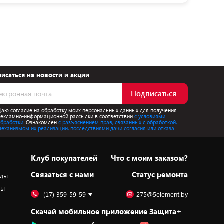
исаться на новости и акции
Подписаться
Даю согласие на обработку моих персональных данных для получения
рекламно-информационной рассылки в соответствии
с условиями
обработки.
Ознакомлен
с разъяснением прав, связанных с обработкой,
механизмом их реализации, последствиями дачи согласия или отказа.
Клуб покупателей
Что с моим заказом?
Cвязаться с нами
Статус ремонта
оды
ры
(17) 359-59-59
275@5element.by
Скачай мобильное приложение Защита+