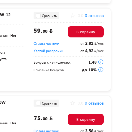
0W-12
0.0
0 отзывов
Сравнить
59.
00
В корзину
тания:
Нет
2,81
Оплата частями
от
/мес
4,92
Картой рассрочки
от
/мес
уста
уста
1.48
Бонусы к начислению:
до 10%
Списание бонусов:
50W
0.0
0 отзывов
Сравнить
75.
00
В корзину
тания:
Нет
3,58
Оплата частями
от
/мес