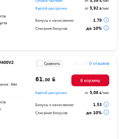
3,39
Оплата частями
от
/мес
5,92
Картой рассрочки
от
/мес
уста
1.78
Бонусы к начислению:
уста
до 10%
Списание бонусов:
U400V2
0.0
0 отзывов
Сравнить
61.
00
В корзину
тания:
Нет
5,08
Картой рассрочки
от
/мес
уста
1.53
Бонусы к начислению:
а
до 10%
Списание бонусов: