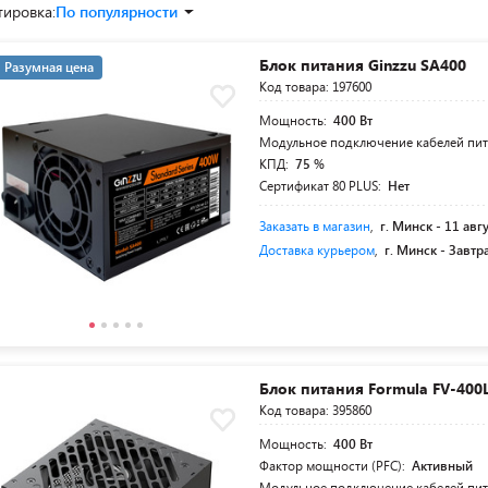
тировка:
По популярности
Блок питания Ginzzu SA400
Разумная цена
Код товара: 197600
Мощность:
400 Вт
Модульное подключение кабелей пи
КПД:
75 %
Сертификат 80 PLUS:
Нет
Заказать в магазин
,
г. Минск -
11 авг
Доставка курьером
,
г. Минск -
Завтр
Блок питания Formula FV-400
Код товара: 395860
Мощность:
400 Вт
Фактор мощности (PFC):
Активный
Модульное подключение кабелей пи