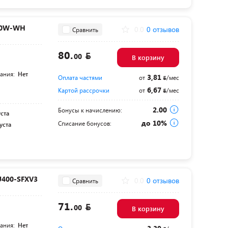
00W-WH
0.0
0 отзывов
Сравнить
80.
00
В корзину
тания:
Нет
3,81
Оплата частями
от
/мес
6,67
Картой рассрочки
от
/мес
2.00
Бонусы к начислению:
уста
до 10%
Списание бонусов:
уста
U400-SFXV3
0.0
0 отзывов
Сравнить
71.
00
В корзину
тания:
Нет