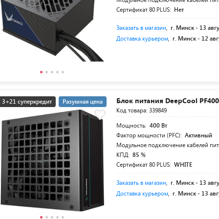
Сертификат 80 PLUS:
Нет
Заказать в магазин
,
г. Минск -
13 авг
Доставка курьером
,
г. Минск -
12 авг
Блок питания DeepCool PF400
3+21 суперкредит
Разумная цена
Код товара: 339849
Мощность:
400 Вт
Фактор мощности (PFC):
Активный
Модульное подключение кабелей пи
КПД:
85 %
Сертификат 80 PLUS:
WHITE
Заказать в магазин
,
г. Минск -
13 авг
Доставка курьером
,
г. Минск -
13 авг