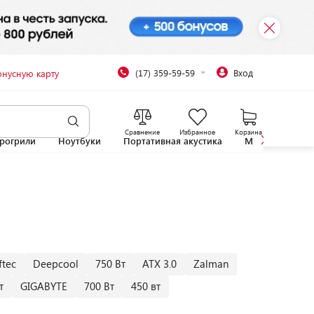
(17) 359-59-59
Вход
онусную карту
Сравнение
Избранное
Корзина
рогрили
Ноутбуки
Портативная акустика
Микроволновы
ftec
Deepcool
750 Вт
ATX 3.0
Zalman
т
GIGABYTE
700 Вт
450 вт