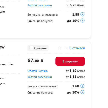
6,25
Картой рассрочки
от
/мес
уста
уста
1.88
Бонусы к начислению:
до 10%
Списание бонусов:
00W
0.0
0 отзывов
Сравнить
67.
00
В корзину
тания:
Нет
3,19
Оплата частями
от
/мес
5,58
Картой рассрочки
от
/мес
уста
уста
1.68
Бонусы к начислению:
до 10%
Списание бонусов: