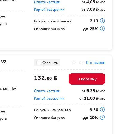
4,05
Оплата частями
от
/мес
7,08
Картой рассрочки
от
/мес
уста
2.13
Бонусы к начислению:
уста
до 25%
Списание бонусов:
 V2
0.0
0 отзывов
Сравнить
132.
00
В корзину
тания:
Нет
6,35
Оплата частями
от
/мес
11,00
Картой рассрочки
от
/мес
3.30
Бонусы к начислению:
уста
до 10%
Списание бонусов:
уста