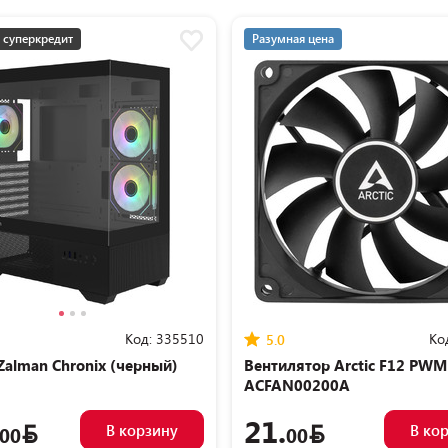
 суперкредит
Разумная цена
мная цена
Код:
335510
Ко
5.0
Zalman Chronix (черный)
Вентилятор Arctic F12 PWM
ACFAN00200A
21.
В корзину
В ко
00
00