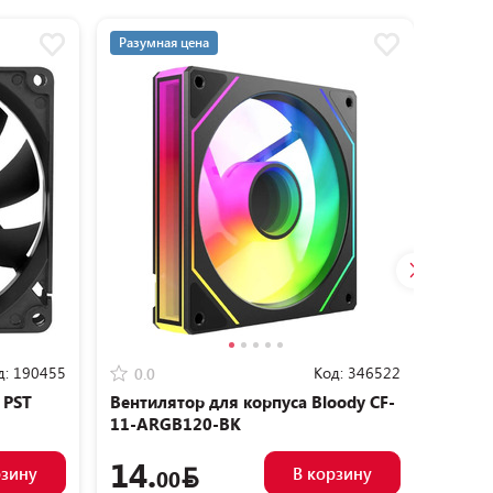
Разумная цена
Разум
д:
190455
Код:
346522
0.0
0.0
 PST
Вентилятор для корпуса Bloody CF-
Венти
11-ARGB120-BK
AS-1
14.
15.
рзину
В корзину
00