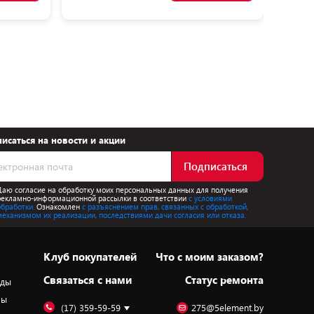
исаться на новости и акции
Подписаться
Даю согласие на обработку моих персональных данных для получения
рекламно-информационной рассылки в соответствии
с условиями
обработки.
Ознакомлен
с разъяснением прав, связанных с обработкой,
механизмом их реализации, последствиями дачи согласия или отказа.
Клуб покупателей
Что с моим заказом?
Cвязаться с нами
Статус ремонта
оды
ры
(17) 359-59-59
275@5element.by