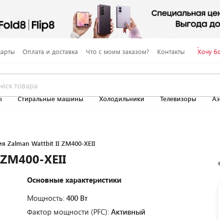
карты
Оплата и доставка
Что с моим заказом?
Контакты
Хочу б
ы
Стиральные машины
Холодильники
Телевизоры
Аэ
я Zalman Wattbit II ZM400-XEII
 ZM400-XEII
Основные характеристики
Мощность:
400 Вт
Фактор мощности (PFC):
Активный