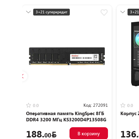
3+21 суперкредит
3+21
Разумная цена
Разу
Код:
272091
0.0
0.0
Оперативная память KingSpec 8ГБ
Корпус 
DDR4 3200 МГц KS3200D4P13508G
188.
136.
В корзину
00