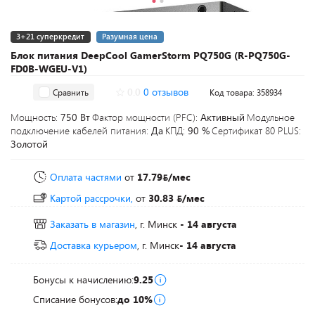
3+21 суперкредит
Разумная цена
Блок питания DeepCool GamerStorm PQ750G (R-PQ750G-
FD0B-WGEU-V1)
0.0
0 отзывов
Сравнить
Код товара: 358934
Мощность:
750 Вт
Фактор мощности (PFC):
Активный
Модульное
подключение кабелей питания:
Да
КПД:
90 %
Сертификат 80 PLUS:
Золотой
Оплата частями
от
17.79
/мес
Картой рассрочки,
от
30.83
/мес
Заказать в магазин
, г. Минск
- 14 августа
Доставка курьером
, г. Минск
- 14 августа
Бонусы к начислению:
9.25
Списание бонусов:
до 10%