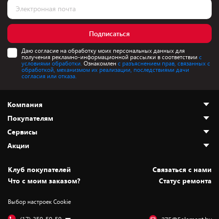
Подписаться
Даю согласие на обработку моих персональных данных для
получения рекламно-информационной рассылки в соответствии
с
условиями обработки.
Ознакомлен
с разъяснением прав, связанных с
обработкой, механизмом их реализации, последствиями дачи
согласия или отказа.
Компания
Покупателям
О нас
Сервисы
Адреса магазинов
Как сделать заказ
Акции
Новости
Оплата и доставка
Программа «Защита+»
Статьи и обзоры
Безналичный расчёт
Установка техники
Скидки и промокоды
Клуб покупателей
Cвязаться с нами
Вакансии
Обмен и возврат товара
Для игровых консолей
Белорусские товары
Что с моим заказом?
Статус ремонта
Контакты
Юридическая информация
Подписки на видеосервисы
Подарки
Выбор настроек Cookie
Дай пять добру!
Обработка персональных данных
Для мобильных устройств
Бонусы
Подарочные карты
Для компьютеров