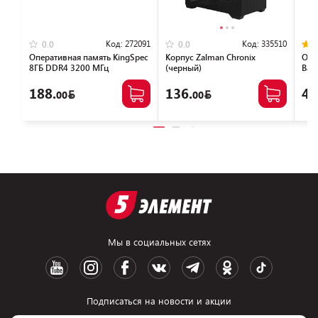
Код:
272091
Код:
335510
0.0
0.0
Оперативная память KingSpec
Корпус Zalman Chronix
Опе
8ГБ DDR4 3200 МГц
(черный)
Bas
KS3200D4P13508G
NTB
188.
136.
46
00
00
Мы в социальных сетях
Подписаться на новости и акции