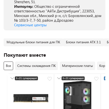
Shenzhen, 51.
Импортер:
Общество с ограниченной
ответственностью "АйТи Дистрибуция", 223053,
Минская обл., Минский р-н, с/с Боровлянский, дом
№ 103/3-7, 7-50, район д.Дроздово
Сервисные центры
Модульные блоки питания для ПК
Блоки питания ATX 3.1
Б
Покупают вместе
Все
Системы охлаждения ПК
Материнские платы
Корпу
3+21 суперкредит
3+21 суперкредит
Раз
Разумная цена
Разумная цена